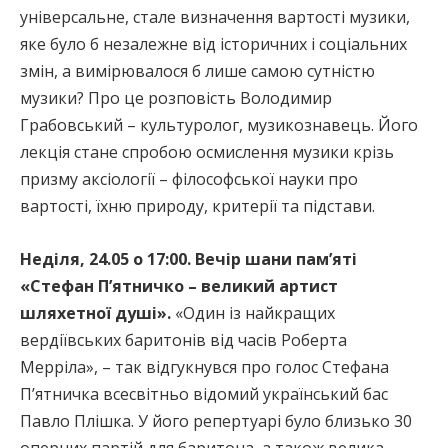
універсальне, стале визначення вартості музики,
яке було б незалежне від історичних і соціальних
змін, а вимірювалося б лише самою сутністю
музики? Про це розповість Володимир
Грабовський – культуролог, музикознавець. Його
лекція стане спробою осмислення музики крізь
призму аксіології – філософської науки про
вартості, їхню природу, критерії та підстави.
Неділя, 24.05 о 17:00. Вечір шани пам’яті
«Стефан П’ятничко – великий артист
шляхетної душі».
«Один із найкращих
вердіївських баритонів від часів Роберта
Мерріла», – так відгукнувся про голос Стефана
П’ятничка всесвітньо відомий український бас
Павло Плішка. У його репертуарі було близько 30