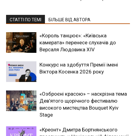
СТАТТІ ПО ТЕМІ
БІЛЬШЕ ВІД АВТОРА
«Король танцює»: «Київська
камерата» перенесе слухачів до
Версаля Людовика XIV
Конкурс на здобуття Премії імені
Віктора Косенка 2026 року
«Озброєні красою» – наскрізна тема
Дев’ятого щорічного фестивалю
високого мистецтва Bouquet Kyiv
Stage
«Креонт» Дмитра Бортнянського