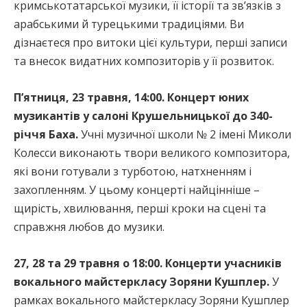
кримськотатарської музики, її історії та зв’язків з
арабськими й турецькими традиціями. Ви
дізнаєтеся про витоки цієї культури, перші записи
та внесок видатних композиторів у її розвиток.
П’ятниця, 23 травня, 14:00. Концерт юних
музикантів у салоні Крушельницької до 340-
річчя Баха.
Учні музичної школи № 2 імені Миколи
Колесси виконають твори великого композитора,
які вони готували з турботою, натхненням і
захопленням. У цьому концерті найцінніше –
щирість, хвилювання, перші кроки на сцені та
справжня любов до музики.
27, 28 та 29 травня о 18:00. Концерти учасників
вокального майстеркласу Зоряни Кушплер.
У
рамках вокального майстеркласу Зоряни Кушплер