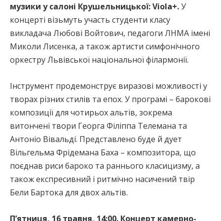
музики у салоні Крушельницької: Viola+.
У
концерті візьмуть участь студенти класу
викладача Любові Войтович, педагоги ЛНМА імені
Миколи Лисенка, а також артисти симфонічного
оркестру Львівської національної філармонії.
Інструмент продемонструє виразові можливості у
творах різних стилів та епох. У програмі – барокові
композиції для чотирьох альтів, зокрема
витончені твори Георга Філіппа Телемана та
Антоніо Вівальді. Представлено буде й дует
Вільгельма Фрідемана Баха – композитора, що
поєднав риси бароко та раннього класицизму, а
також експресивний і ритмічно насичений твір
Бели Бартока для двох альтів.
П’ятниця, 16 травня, 14:00. Концерт камерно-