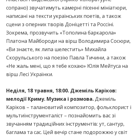
сопрано) звучатимуть камерні пісенні мініатюри,
написані на тексти українських поетів, а також
сцени з оперних творів Доніцетті та Россіні.
Зокрема, прозвучить «Тополина баркарола»
Платона Майбороди на вірш Володимира Сосюри,
«Ви знаєте, як липа шелестить» Михайла
Скорульського на поезію Павла Тичини, а також
«Не жаль мені, що я тебе кохаю» Юлія Мейтуса на
вірш Лесі Українки.
Неділя, 18 травня, 18:00. Джеміль Каріков:
мелодії Криму. Музика і розмова.
Джеміль
Каріков – талановитий композитор, фольклорист і
мультиінструменталіст – познайомить вас зі
звучанням традиційних інструментів: ут, сантур,
баглама та сас. Цей вечір стане подорожжю у світ