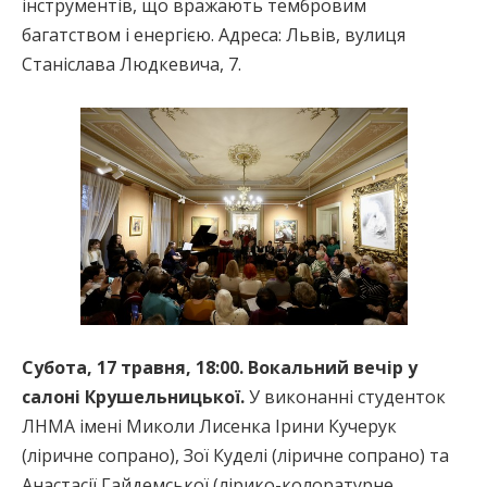
інструментів, що вражають тембровим
багатством і енергією. Адреса: Львів, вулиця
Станіслава Людкевича, 7.
Субота, 17 травня, 18:00. Вокальний вечір у
салоні Крушельницької.
У виконанні студенток
ЛНМА імені Миколи Лисенка Ірини Кучерук
(ліричне сопрано), Зої Куделі (ліричне сопрано) та
Анастасії Гайдемської (лірико-колоратурне