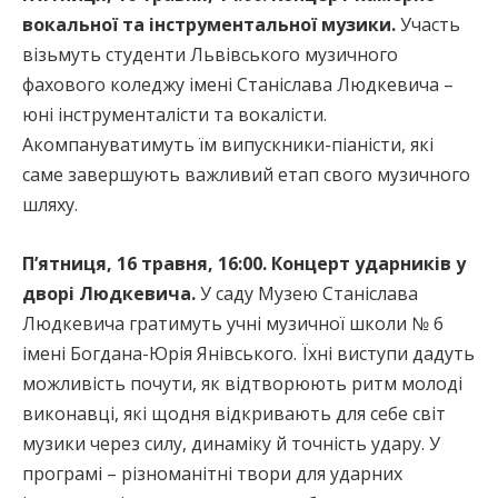
вокальної та інструментальної музики.
Участь
візьмуть студенти Львівського музичного
фахового коледжу імені Станіслава Людкевича –
юні інструменталісти та вокалісти.
Акомпануватимуть їм випускники-піаністи, які
саме завершують важливий етап свого музичного
шляху.
П’ятниця, 16 травня, 16:00. Концерт ударників у
дворі Людкевича.
У саду Музею Станіслава
Людкевича гратимуть учні музичної школи № 6
імені Богдана-Юрія Янівського. Їхні виступи дадуть
можливість почути, як відтворюють ритм молоді
виконавці, які щодня відкривають для себе світ
музики через силу, динаміку й точність удару. У
програмі – різноманітні твори для ударних