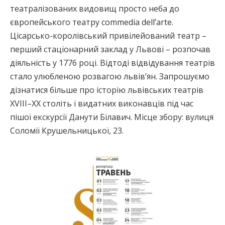
театралізованих видовищ просто неба до
європейського театру commedia dell’arte.
Цісарсько-королівський привілейований театр –
перший стаціонарний заклад у Львові – розпочав
діяльність у 1776 році. Відтоді відвідування театрів
стало улюбленою розвагою львів’ян. Запрошуємо
дізнатися більше про історію львівських театрів
XVIII–XX століть і видатних виконавців під час
пішої екскурсії Данути Білавич. Місце збору: вулиця
Соломії Крушельницької, 23.