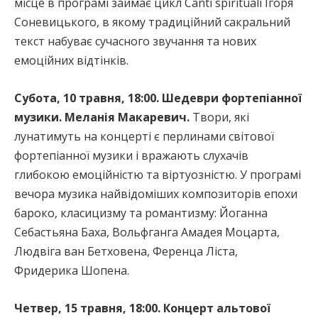
місце в програмі займає цикл Canti spirituali Ігоря
Соневицького, в якому традиційний сакральний
текст набуває сучасного звучання та нових
емоційних відтінків.
Субота, 10 травня, 18:00. Шедеври фортепіанної
музики. Меланія Макаревич.
Твори, які
лунатимуть на концерті є перлинами світової
фортепіанної музики і вражають слухачів
глибокою емоційністю та віртуозністю. У програмі
вечора музика найвідоміших композиторів епохи
бароко, класицизму та романтизму: Йоганна
Себастьяна Баха, Вольфганга Амадея Моцарта,
Людвіга ван Бетховена, Ференца Ліста,
Фридерика Шопена.
Четвер, 15 травня, 18:00. Концерт альтової