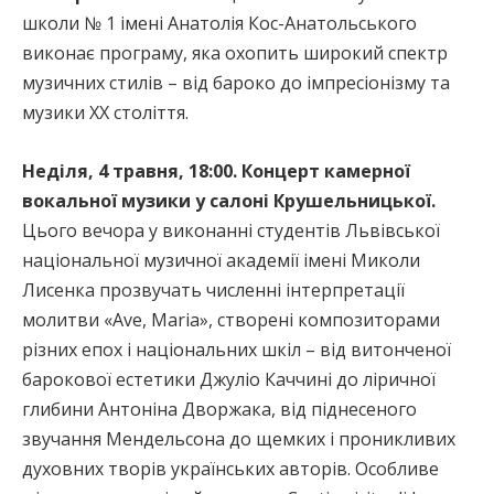
школи № 1 імені Анатолія Кос-Анатольського
виконає програму, яка охопить широкий спектр
музичних стилів – від бароко до імпресіонізму та
музики ХХ століття.
Неділя, 4 травня, 18:00. Концерт камерної
вокальної музики у салоні Крушельницької.
Цього вечора у виконанні студентів Львівської
національної музичної академії імені Миколи
Лисенка прозвучать численні інтерпретації
молитви «Ave, Maria», створені композиторами
різних епох і національних шкіл – від витонченої
барокової естетики Джуліо Каччині до ліричної
глибини Антоніна Дворжака, від піднесеного
звучання Мендельсона до щемких і проникливих
духовних творів українських авторів. Особливе