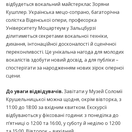
відбудеться вокальний майстерклас Зоряни
Кушплер. Українська мецо-сопрано, багаторічна
солістка Віденської опери, професорка
Університету Моцартеум у Зальцбурзі
ділитиметься секретами вокальної техніки,
дихання, інтонаційної досконалості й сценічної
переконливості. Це унікальна нагода для молодих
вокалістів здобути новий досвід, а для публіки –
спостерігати за народженням нових зірок оперної
сцени.
До уваги відвідувачів.
Завітати у Музей Соломії
Крушельницької можна щодня, окрім вівторка, з
11:00 до 18:00 за вхідним квитком. Екскурсії
відбуваються у фіксовані години: з понеділка до
п’ятниці о 12:00 та 16:00, у суботу й неділю о 12:00
та 15:00. Вівторок – вихідний.