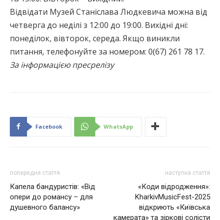
Відвідати Музей Станіслава Людкевича можна від
четверга до неділі з 12:00 до 19:00. Вихідні дні:
понеділок, вівторок, середа. Якщо виникли
питання, телефонуйте за номером: 0(67) 261 78 17.
За інформацією пресрелізу
Facebook
WhatsApp
попередня стаття
наступна стаття
Капела бандуристів: «Від
«Коди відродження»:
опери до романсу – для
KharkivMusicFest-2025
душевного балансу»
відкриють «Київська
камерата» та зіркові солісти