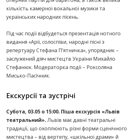
оперних партій для баритона, а також велика
кількість камерної вокальної музики та
українських народних пісень.
Під час події відбудеться презентація нотного
видання «Арії, солоспіви, народні пісні з
репертуару Стефана П’ятничка», упорядник –
заслужений діяч мистецтв України Михайло
Стефанюк. Модераторка події – Роксоляна
Мисько-Пасічник.
Екскурсії та зустрічі
Субота, 03.05 о 15:00. Піша екскурсія «Львів
театральний».
Львів має давні театральні
традиції, що охоплюють різні форми сценічного
мистецтва – від вертепу, «шкільної драми» й