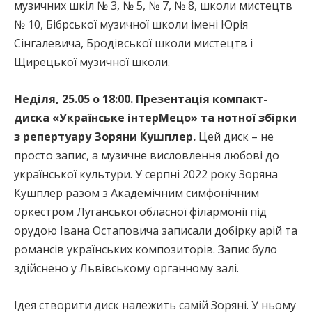
музичних шкіл № 3, № 5, № 7, № 8, школи мистецтв
№ 10, Бібрської музичної школи імені Юрія
Сінгалевича, Бродівської школи мистецтв і
Щирецької музичної школи.
Неділя, 25.05 о 18:00. Презентація компакт-
диска «Українське інтерМецо» та нотної збірки
з репертуару Зоряни Кушплер.
Цей диск – не
просто запис, а музичне висловлення любові до
української культури. У серпні 2022 року Зоряна
Кушплер разом з Академічним симфонічним
оркестром Луганської обласної філармонії під
орудою Івана Остаповича записали добірку арій та
романсів українських композиторів. Запис було
здійснено у Львівському органному залі.
Ідея створити диск належить самій Зоряні. У ньому