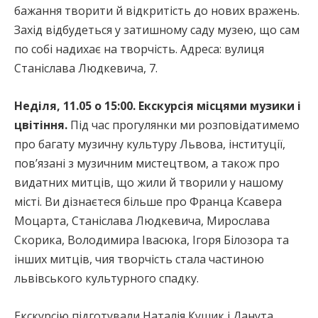
бажання творити й відкритість до нових вражень.
Захід відбудеться у затишному саду музею, що сам
по собі надихає на творчість. Адреса: вулиця
Станіслава Людкевича, 7.
Неділя, 11.05 о 15:00. Екскурсія місцями музики і
цвітіння.
Під час прогулянки ми розповідатимемо
про багату музичну культуру Львова, інституції,
пов’язані з музичним мистецтвом, а також про
видатних митців, що жили й творили у нашому
місті. Ви дізнаєтеся більше про Франца Ксавера
Моцарта, Станіслава Людкевича, Мирослава
Скорика, Володимира Івасюка, Ігоря Білозора та
інших митців, чия творчість стала частиною
львівського культурного спадку.
Екскурсію підготували Наталія Кушик і Данута