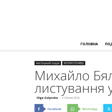
ГОЛОВНА
ПОД
мистецький соціум
МУЗИКОЗНАВЦІ
Михайло Бял
листування у
Olga Golynska
-
3 Липня 2022
Facebook
WhatsApp