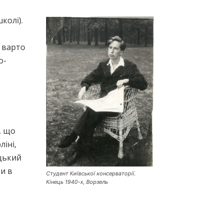
колі).
 варто
о-
, що
ліні,
ицький
Ви в
Студент Київської консерваторії.
Кінець 1940-х, Ворзель