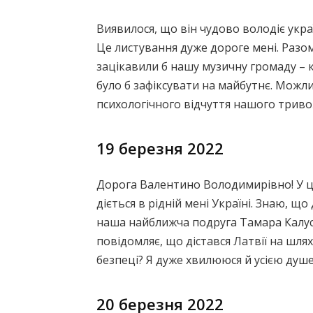
Виявилося, що він чудово володіє укра
Це листування дуже дороге мені. Разом 
зацікавили б нашу музичну громаду – 
було б зафіксувати на майбутнє. Можл
психологічного відчуття нашого триво
19 березня 2022
Дорога Валентино Володимирівно! У ці
діється в рідній мені Україні. Знаю, щ
наша найближча подруга Тамара Калуст
повідомляє, що дістався Латвії на шляху
безпеці? Я дуже хвилююся й усією душе
20 березня 2022