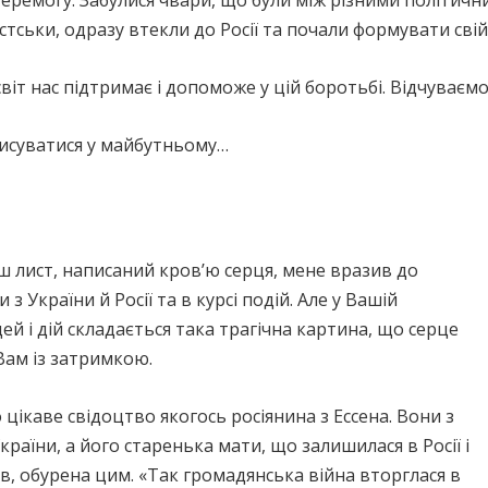
Перемогу. Забулися чвари, що були між різними політичн
істськи, одразу втекли до Росії та почали формувати сві
віт нас підтримає і допоможе у цій боротьбі. Відчуваємо
исуватися у майбутньому…
 лист, написаний кров’ю серця, мене вразив до
 з України й Росії та в курсі подій. Але у Вашій
ей і дій складається така трагічна картина, що серце
Вам із затримкою.
ікаве свідоцтво якогось росіянина з Ессена. Вони з
аїни, а його старенька мати, що залишилася в Росії і
в, обурена цим. «Так громадянська війна вторглася в