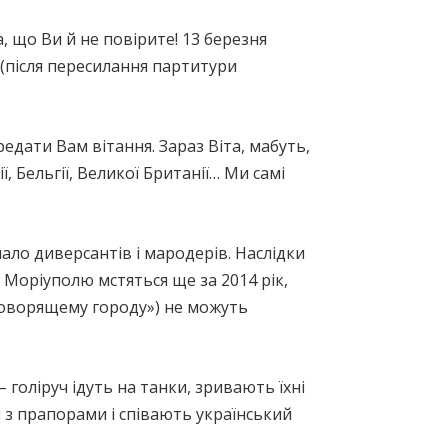
що Ви й не повірите! 13 березня
 (після пересилання партитури
едати Вам вітання. Зараз Віта, мабуть,
, Бельгії, Великої Британії… Ми самі
мало диверсантів і мародерів. Наслідки
в. Моріуполю мстяться ще за 2014 рік,
коговорящему городу») не можуть
 голіруч ідуть на танки, зривають їхні
и з прапорами і співають український