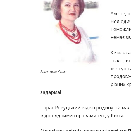
Але те, 
Нелюди! 
неможлив
немає зв
Київська
стало, в
доступни
Валентина Кузик
продовжу
різних к
задарма!
Тарас Ревуцький відвіз родину з 2 ма
відповідними справами тут, у Києві.