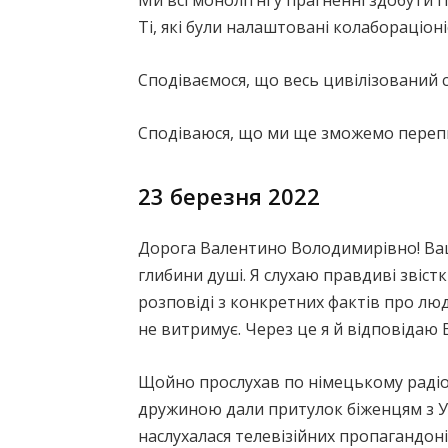
Ми всі монолітні у прагненні здобути 
Ті, які були налаштовані колабораціон
Сподіваємося, що весь цивілізований с
Сподіваюся, що ми ще зможемо переп
23 березня 2022
Дорога Валентино Володимирівно! Ваш
глибини душі. Я слухаю правдиві звістки
розповіді з конкретних фактів про люд
не витримує. Через це я й відповідаю 
Щойно прослухав по німецькому радіо ц
дружиною дали притулок біженцям з Укр
наслухалася телевізійних пропагандоні