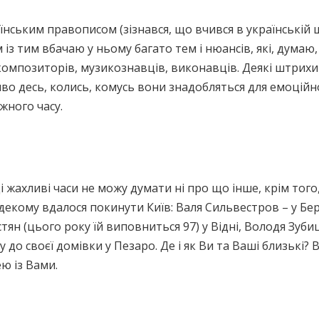
їнським правописом (зізнався, що вчився в українській ш
із тим вбачаю у ньому багато тем і нюансів, які, думаю,
композиторів, музикознавців, виконавців. Деякі штрихи
иво десь, колись, комусь вони знадобляться для емоційн
жного часу.
 жахливі часи не можу думати ні про що інше, крім того
о декому вдалося покинути Київ: Валя Сильвестров – у Бер
ян (цього року їй виповниться 97) у Відні, Володя Зуб
 до своєї домівки у Пезаро. Де і як Ви та Ваші близькі? 
ю із Вами.