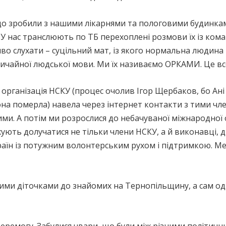
що зробили з нашими лікарнями та пологовими будинками,
У нас транслюють по ТБ перехоплені розмови їх із ко
о слухати – суцільний мат, із якого нормальна людина не 
ичайної людської мови. Ми їх називаємо ОРКАМИ. Це вс
 організація НСКУ (процес очолив Ігор Щербаков, бо Ані
она померла) навела через інтернет контакти з тими чл
ми. А потім ми розрослися до небачуваної міжнародної о
ють долучатися не тільки члени НСКУ, а й виконавці, д
раїн із потужним волонтерським рухом і підтримкою. Ме
лими діточками до знайомих на Тернопільщину, а сам од