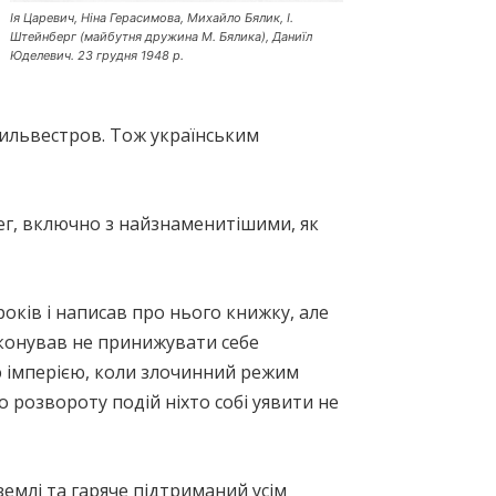
Ія Царевич, Ніна Герасимова, Михайло Бялик, І.
Штейнберг (майбутня дружина М. Бялика), Даниїл
Юделевич. 23 грудня 1948 р.
Сильвестров. Тож українським
ег, включно з найзнаменитішими, як
років і написав про нього книжку, але
реконував не принижувати себе
ю імперією, коли злочинний режим
 розвороту подій ніхто собі уявити не
землі та гаряче підтриманий усім