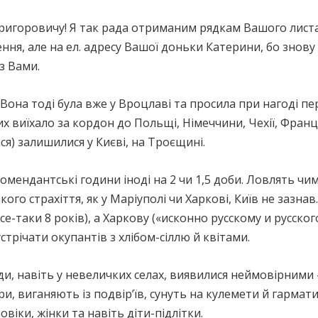
горовичу! Я так рада отриманим рядкам Вашого листа, 
ня, але на ел. адресу Вашої доньки Катерини, бо знову
із Вами.
она тоді була вже у Вроцлаві та просила при нагоді пер
 виїхало за кордон до Польщі, Німеччини, Чехії, Франції
ся) залишилися у Києві, на Троєщині.
Комендантські години іноді на 2 чи 1,5 доби. Ловлять чи
кого страхіття, як у Маріуполі чи Харкові, Київ не зазна
все-таки 8 років), а Харкову («исконно русскому и русс
трічати окупантів з хлібом-сіллю й квітами.
и, навіть у невеличких селах, виявилися неймовірними –
и, виганяють із подвір’їв, сунуть на кулемети й гармат
овіки, жінки та навіть діти-підлітки.