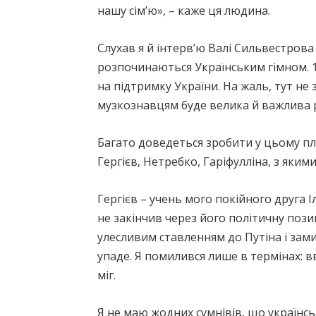
нашу сім’ю», – каже ця людина.
Слухав я й інтерв’ю Валі Сильвестрова
розпочинаються Українським гімном. 11
на підтримку України. На жаль, тут н
музкознавцям буде велика й важлива 
Багато доведеться зробити у цьому пл
Гергієв, Нетребко, Гаріфулліна, з яким
Гергієв – учень мого покійного друга І
не закінчив через його політичну пози
улесливим ставленням до Путіна і за
упаде. Я помилився лише в термінах: в
міг.
Я не маю жодних сумнівів, що українськ