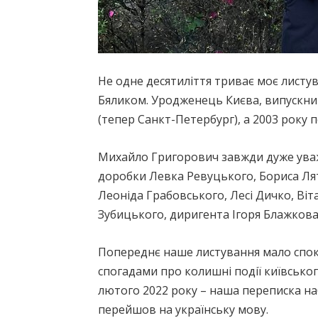
Не одне десятиліття триває моє листу
Бяликом. Уродженець Києва, випускник 
(тепер Санкт-Петербург), а 2003 року п
Михайло Григорович завжди дуже уважн
доробки Левка Ревуцького, Бориса Ля
Леоніда Грабовського, Лесі Дичко, Ві
Зубицького, диригента Ігоря Блажкова
Попереднє наше листування мало спок
спогадами про колишні події київськог
лютого 2022 року – наша переписка н
перейшов на українську мову.