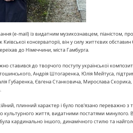
вання (e-mail) із видатним музикознавцем, піаністом,
Київської консерваторії, він у силу життєвих обставин
ереїхав до Німеччини, міста Гамбурга.
о ставився до творчого поступу української композито
тошинського, Андрія Штогаренка, Юлія Мейтуса, підтри
талія Губаренка, Євгена Станковича, Мирослава Скорика
.
ійний, плинний характер і було пов’язано переважно з 
о культурного життя, видатними постатями минулого. Від
абула кардинально іншого, динамічного стилю та найго