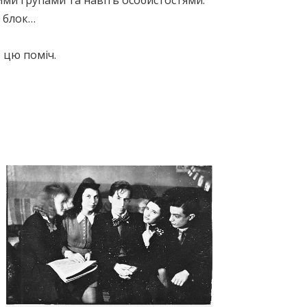
ими групами та навіть особистостями.
й блок…
 цю поміч.