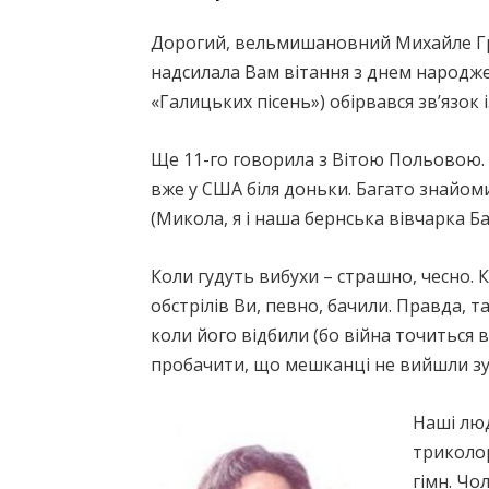
Дорогий, вельмишановний Михайле Гри
надсилала Вам вітання з днем народжен
«Галицьких пісень») обірвався зв’язок 
Ще 11-го говорила з Вітою Польовою. В
вже у США біля доньки. Багато знайомих
(Микола, я і наша бернська вівчарка Ба
Коли гудуть вибухи – страшно, чесно. 
обстрілів Ви, певно, бачили. Правда, та
коли його відбили (бо війна точиться 
пробачити, що мешканці не вийшли зус
Наші люд
триколор
гімн. Чол