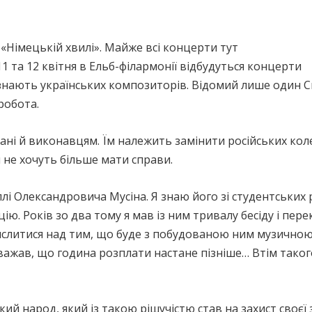
 «Німецькій хвилі». Майже всі концерти тут
 та 12 квітня в Ельб-філармонії відбудуться концерти
е знають українських композиторів. Відомий лише один 
робота.
ані й виконавцям. Їм належить замінити російських кол
и не хочуть більше мати справи.
ллі Олександровича Мусіна. Я знаю його зі студентських 
цію. Років зо два тому я мав із ним тривалу бесіду і пе
мислитися над тим, що буде з побудованою ним музично
важав, що година розплати настане пізніше… Втім такого
ий народ, який із такою рішучістю став на захист своєї 