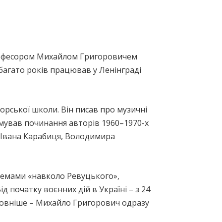
 професором Михайлом Григоровичем
 багато років працював у Ленінграді
рської школи. Він писав про музичні
мував починання авторів 1960–1970-х
, Івана Карабиця, Володимира
темами «навколо Ревуцького»,
 початку воєнних дій в Україні – з 24
ловніше – Михайло Григорович одразу