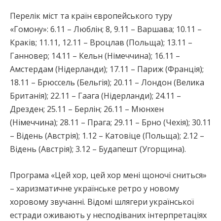
Перелік міст та країн європейського туру
«Гомону»: 6.11 – Люблін; 8, 9.11 – Варшава; 10.11 –
Краків; 11.11, 12.11 – Вроцлав (Польща); 13.11 –
Ганновер; 14.11 – Кельн (Німеччина); 16.11 –
Амстердам (Нідерланди); 17.11 – Париж (Франція);
18.11 – Брюссель (Бельгія); 20.11 – Лондон (Велика
Британія); 22.11 – Гаага (Нідерланди); 24.11 –
Дрезден; 25.11 – Берлін; 26.11 – Мюнхен
(Німеччина); 28.11 – Прага; 29.11 – Брно (Чехія); 30.11
– Відень (Австрія); 1.12 – Катовіце (Польща); 2.12 –
Відень (Австрія); 3.12 – Будапешт (Угорщина).
Програма «Цей хор, цей хор мені щоночі сниться»
– харизматичне українське ретро у новому
хоровому звучанні. Відомі шлягери української
естради оживають у несподіваних інтерпретаціях