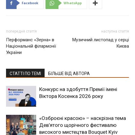
Facebook
WhatsApp
попередня стаття
наступна стаття
Перформанс «Зерна» в
Музичний листопад у серці
Національній філармонії
Києва
України
СТАТТІ ПО ТЕМІ
БІЛЬШЕ ВІД АВТОРА
Конкурс на здобуття Премії імені
Віктора Косенка 2026 року
«Озброєні красою» – наскрізна тема
Дев’ятого щорічного фестивалю
високого мистецтва Bouquet Kyiv