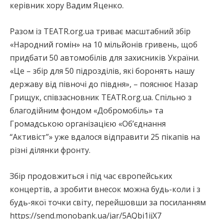
керівник хору Вадим Яценко.
Разом із TEATR.org.ua триває масштабний збір
«Народний гомін» на 10 мільйонів гривень, щоб
придбати 50 автомобілів для захисників України.
«Це – збір для 50 підрозділів, які боронять нашу
державу від півночі до півдня», – пояснює Назар
Грищук, співзасновник TEATR.org.ua. Спільно з
благодійним фондом «Добромобіль» та
Громадською організацією «Об’єднання
“Активіст”» уже вдалося відправити 25 пікапів на
різні ділянки фронту.
Збір продовжиться і під час європейських
концертів, а зробити внесок можна будь-коли і з
будь-якої точки світу, перейшовши за посиланням
https://send.monobank.ua/jar/5AQbi1ijX7