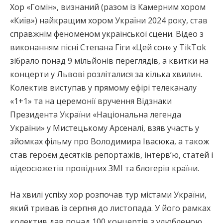
Хор «Гомін», визнаний (разом із Камерним хором
«Київ») найкращим хором України 2024 року, став
справжнім феноменом української сцени. Відео з
виконанням пісні Степана Гіги «Цей сон» у TikTok
зібрало понад 9 мільйонів переглядів, а квитки на
концерти у Львові розліталися за кілька хвилин.
Колектив виступав у прямому ефірі телеканалу
«1+1» та на церемонії вручення Відзнаки
Президента України «Національна легенда
України» у Мистецькому Арсеналі, взяв участь у
зйомках фільму про Володимира Івасюка, а також
став героєм десятків репортажів, інтервʼю, статей і
відеосюжетів провідних ЗМІ та блогерів країни.
На хвилі успіху хор розпочав тур містами України,
який тривав із серпня до листопада. У його рамках
колектив дав понад 100 концертів з улюбленою