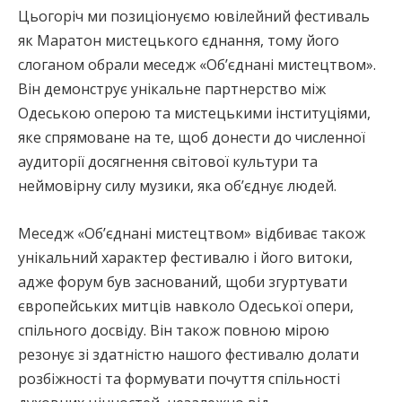
Цьогоріч ми позиціонуємо ювілейний фестиваль
як Маратон мистецького єднання, тому його
слоганом обрали меседж «Об’єднані мистецтвом».
Він демонструє унікальне партнерство між
Одеською оперою та мистецькими інституціями,
яке спрямоване на те, щоб донести до численної
аудиторії досягнення світової культури та
неймовірну силу музики, яка об’єднує людей.
Меседж «Об’єднані мистецтвом» відбиває також
унікальний характер фестивалю і його витоки,
адже форум був заснований, щоби згуртувати
європейських митців навколо Одеської опери,
спільного досвіду. Він також повною мірою
резонує зі здатністю нашого фестивалю долати
розбіжності та формувати почуття спільності