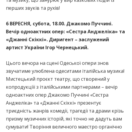
та музику, що занурює у вир казкових подій із
перших звуків та рухів!
6 ВЕРЕСНЯ, субота, 18.00. Джакомо Пуччині.
Вечір одноактних опер: «Сестра Анджеліка» та
«Джанні Скіккі». Диригент – заслужений
артист України Ігор Чернецький.
Цього вечора на сцені Одеської опери знов
звучатиме улюблена одеситами італійська музика!
Мистецький проєкт театру, що створений у
копродукціїї з італійськими партнерами – вечір
одноактних опер Джакомо Пуччині «Сестра
Анджеліка» та «Джанні Скіккі» презентує
триєдність жанрів комедії, трагедії та драми крізь
призму музичних історій, які точно не дадуть вам
сумувати! Творіння величного маестро органічно