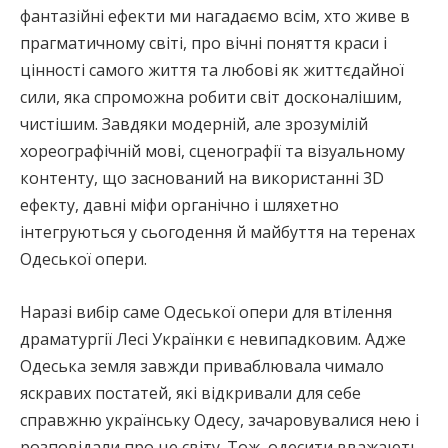
фантазійні ефекти ми нагадаємо всім, хто живе в
прагматичному світі, про вічні поняття краси і
цінності самого життя та любові як життєдайної
сили, яка спроможна робити світ досконалішим,
чистішим. Завдяки модерній, але зрозумілій
хореографічній мові, сценографії та візуальному
контенту, що заснований на використанні 3D
ефекту, давні міфи органічно і шляхетно
інтегруються у сьогодення й майбуття на теренах
Одеської опери.
Наразі вибір саме Одеської опери для втілення
драматургії Лесі Українки є невипадковим. Адже
Одеська земля завжди приваблювала чимало
яскравих постатей, які відкривали для себе
справжню українську Одесу, зачаровувалися нею і
розповідали про це світу. Тож, одесити вважають