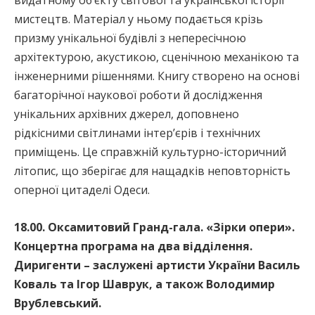
видатному об’єкту світової та української історії
мистецтв. Матеріал у ньому подається крізь
призму унікальної будівлі з непересічною
архітектурою, акустикою, сценічною механікою та
інженерними рішеннями. Книгу створено на основі
багаторічної наукової роботи й дослідження
унікальних архівних джерел, доповнено
рідкісними світлинами інтер’єрів і технічних
приміщень. Це справжній культурно-історичний
літопис, що зберігає для нащадків неповторність
оперної цитаделі Одеси.
18.00. Оксамитовий Гранд-гала. «Зірки опери».
Концертна програма на два відділення.
Диригенти – заслужені артисти України Василь
Коваль та Ігор Шаврук, а також Володимир
Врублевський.