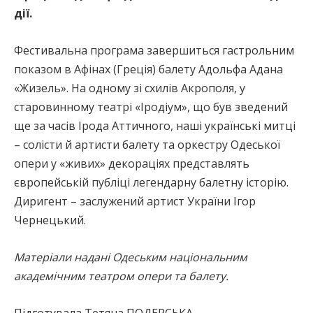
дії.
Фестивальна програма завершиться гастрольним
показом в Афінах (Греція) балету Адольфа Адана
«Жизель». На одному зі схилів Акрополя, у
старовинному театрі «Іродіум», що був зведений
ще за часів Ірода Аттичного, наші українські митці
– солісти й артисти балету та оркестру Одеської
опери у «живих» декораціях представлять
європейській публіці легендарну балетну історію.
Диригент – заслужений артист України Ігор
Чернецький.
Матеріали надані Одеським національним
академічним театром опери та балету.