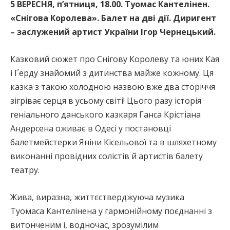
5 ВЕРЕСНЯ, п’ятниця, 18.00. Туомас Кантелінен.
«Снігова Королева». Балет на дві дії. Диригент
– заслужений артист України Ігор Чернецький.
Казковий сюжет про Снігову Королеву та юних Кая
і Ґерду знайомий з дитинства майже кожному. Ця
казка з такою холодною назвою вже два сторіччя
зігріває серця в усьому світі! Цього разу історія
геніального данського казкаря Ганса Крістіана
Андерсена оживає в Одесі у постановці
балетмейстерки Яніни Кісельової та в шляхетному
виконанні провідних солістів й артистів балету
театру.
Жива, виразна, життєстверджуюча музика
Туомаса Кантелінена у гармонійному поєднанні з
витонченим і, водночас, зрозумілим