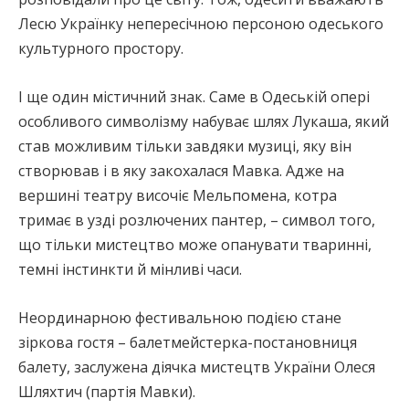
Лесю Українку непересічною персоною одеського
культурного простору.
І ще один містичний знак. Саме в Одеській опері
особливого символізму набуває шлях Лукаша, який
став можливим тільки завдяки музиці, яку він
створював і в яку закохалася Мавка. Адже на
вершині театру височіє Мельпомена, котра
тримає в узді розлючених пантер, – символ того,
що тільки мистецтво може опанувати тваринні,
темні інстинкти й мінливі часи.
Неординарною фестивальною подією стане
зіркова гостя – балетмейстерка-постановниця
балету, заслужена діячка мистецтв України Олеся
Шляхтич (партія Мавки).