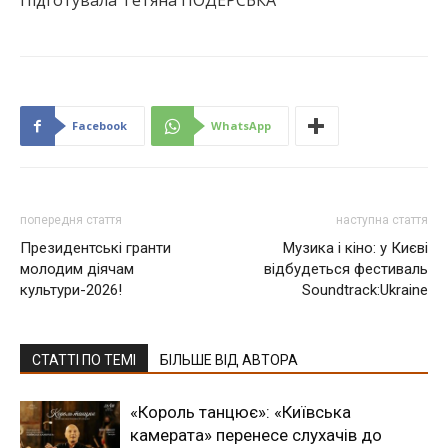
Підготувала Тетяна ПОДЕРСЬКА
Facebook
WhatsApp
попередня стаття
наступна стаття
Президентські гранти
Музика і кіно: у Києві
молодим діячам
відбудеться фестиваль
культури-2026!
Soundtrack:Ukraine
СТАТТІ ПО ТЕМІ
БІЛЬШЕ ВІД АВТОРА
«Король танцює»: «Київська
камерата» перенесе слухачів до