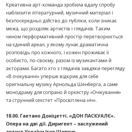
Креативна арт-команда зробила вдалу спробу
наблизити літературний, музичний матеріал і
безпосередньо дійство до публіки, коли зникає
межа, що розділяє артистів і глядачів. Таким
чином перформативний простір перетворюється
на єдиний ареал, у якому лунає драматична
розповідь про кожного, і кожен проживає її
особисто, по-своєму, разом із музикантами й
акторами. Багато хто з глядачів завдяки перегляду
«В очікуванні» уперше відкрив для себе
оригінальну музику Арнольда Шенберга, а саме
монодраму для сопрано й оркестру «Очікування»
та струнний секстет «Просвітлена ніч».
18.00. Гаетано Доніцетті. «ДОН ПАСКУАЛЄ».
Опера на дві дії. Диригент – заслужений
артист України Ігор Шаврук.