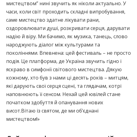
мистецтвом” нині звучить як ніколи актуально. У
часи, коли світ проходить складні випробування,
саме мистецтво здатне лікувати рани,
оздоровлювати душі, розкривати серця, дарувати
надію й віру. Ми бачимо, як музика, танець, слово
народжують діалог між культурами та
поколіннями. Впевнена: цей фестиваль – не просто
подія. Це платформа, де Україна звучить гідно і
яскраво в симфонії світового мистецтва. Дякую
кожному, хто був з нами ці десять років – митцям,
які дарують свої серця сцені, та глядачам, котрі
наповнюють її сенсом. Нехай цей ювілей стане
початком здобуття й опанування нових
висот.Вітаю із святом, де ми об’єднані
мистецтвом!»