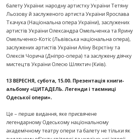
балету України: народну артистку України Тетяну
Льозову й заслуженого артиста України Ярослава
Ткачука (Національна опера України), заслужених
артистів України Олександра Омельченка та Ярину
Омельченко-Котіс (Львівська національна опера),
заслужених артистів України Аліну Вєрєтіну та
Олексія Чорича (Дніпро-опера) та заслужену діячку
мистецтв України Олесю Шляхтич (Київ).
13 ВЕРЕСНЯ, субота, 15.00. Презентація книги-
альбому «ЦИТАДЕЛЬ. Легенди і таємниці
Одеської опери».
Це – перше видання, яке присвячене
легендарному Одеському національному
академічному театру опери та балету не тільки як