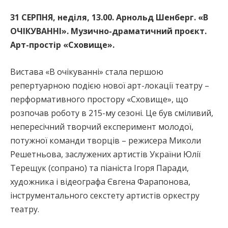
31 СЕРПНЯ, неділя, 13.00. Арнольд Шенберг. «В
ОЧІКУВАННІ». Музично-драматичний проєкт.
Арт-простір «Сховище».
Вистава «В очікуванні» стала першою
репертуарною подією нової арт-локації театру –
перформативного простору «Сховище», що
розпочав роботу в 215-му сезоні. Це був сміливий,
непересічний творчий експеримент молодої,
потужної команди творців – режисера Миколи
Решетньова, заслужених артистів України Юлії
Терещук (сопрано) та піаніста Ігоря Паради,
художника і відеографа Євгена Фарапонова,
інструментального секстету артистів оркестру
театру.