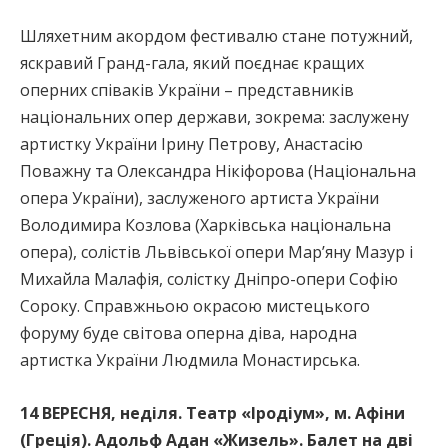
Шляхетним акордом фестивалю стане потужний,
яскравий Гранд-гала, який поєднає кращих
оперних співаків України – представників
національних опер держави, зокрема: заслужену
артистку України Ірину Петрову, Анастасію
Поважну та Олександра Нікіфорова (Національна
опера України), заслуженого артиста України
Володимира Козлова (Харківська національна
опера), солістів Львівської опери Мар’яну Мазур і
Михайла Малафія, солістку Дніпро-опери Софію
Сороку. Справжньою окрасою мистецького
форуму буде світова оперна діва, народна
артистка України Людмила Монастирська.
14 ВЕРЕСНЯ, неділя. Театр «Іродіум», м. Афіни
(Греція). Адольф Адан «Жизель». Балет на дві