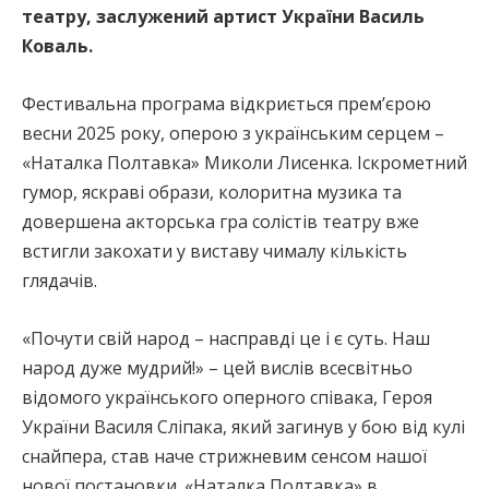
театру, заслужений артист України Василь
Коваль.
Фестивальна програма відкриється прем’єрою
весни 2025 року, оперою з українським серцем –
«Наталка Полтавка» Миколи Лисенка. Іскрометний
гумор, яскраві образи, колоритна музика та
довершена акторська гра солістів театру вже
встигли закохати у виставу чималу кількість
глядачів.
«Почути свій народ – насправді це і є суть. Наш
народ дуже мудрий!» – цей вислів всесвітньо
відомого українського оперного співака, Героя
України Василя Сліпака, який загинув у бою від кулі
снайпера, став наче стрижневим сенсом нашої
нової постановки. «Наталка Полтавка» в