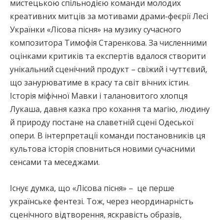
мистецькою спільнодією команди молодих
креативних митців за мотивами драми-феєрії Лесі
Українки «Лісова пісня» на музику сучасного
композитора Тимофія Старенкова. За численними
оцінками критиків та експертів вдалося створити
унікальний сценічний продукт – свіжий і чуттєвий,
що занурюватиме в красу та світ вічних істин.
Історія міфічної Мавки і талановитого хлопця
Лукаша, давня казка про кохання та магію, людину
й природу постане на славетній сцені Одеської
опери. В інтерпретації команди постановників ця
культова історія сповниться новими сучасними
сенсами та меседжами.
Існує думка, що «Лісова пісня» – це перше
українське фентезі. Тож, через неординарність
сценічного відтворення, яскравість образів,