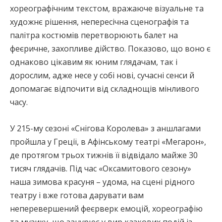
хореографічним текстом, вражаюче візуальне та
художнє рішення, непересічна сценографія та
палітра костюмів перетворюють балет на
феєричне, захопливе дійство. Показово, що воно є
однаково цікавим як юним глядачам, так і
дорослим, адже несе у собі нові, сучасні сенси й
допомагає відпочити від складнощів мінливого
часу.
У 215-му сезоні «Снігова Королева» з аншлагами
пройшла у Греції, в Афінському театрі «Мегарон»,
де протягом трьох тижнів її відвідало майже 30
тисяч глядачів. Під час «Оксамитового сезону»
наша зимова красуня – удома, на сцені рідного
театру і вже готова дарувати вам
неперевершений феєрверк емоцій, хореографію