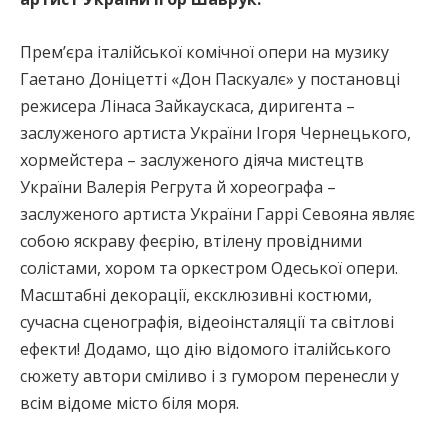
Прем’єра італійської комічної опери на музику
Гаетано Доніцетті «Дон Паскуалє» у постановці
режисера Лінаса Зайкаускаса, диригента –
заслуженого артиста України Ігоря Чернецького,
хормейстера – заслуженого діяча мистецтв
України Валерія Регрута й хореографа –
заслуженого артиста України Гаррі Севояна являє
собою яскраву феєрію, втілену провідними
солістами, хором та оркестром Одеської опери.
Масштабні декорації, ексклюзивні костюми,
сучасна сценографія, відеоінсталяції та світлові
ефекти! Додамо, що дію відомого італійського
сюжету автори сміливо і з гумором перенесли у
всім відоме місто біля моря.