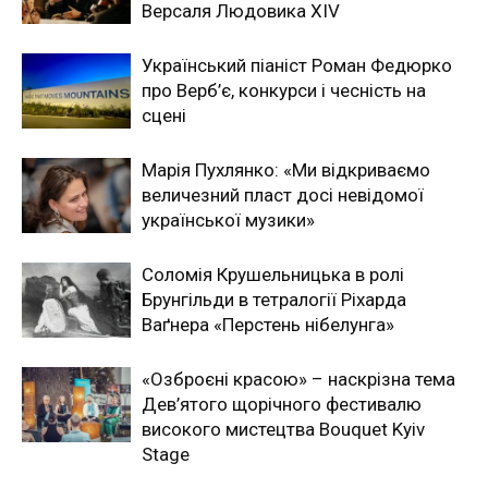
Версаля Людовика XIV
Український піаніст Роман Федюрко
про Верб’є, конкурси і чесність на
сцені
Марія Пухлянко: «Ми відкриваємо
величезний пласт досі невідомої
української музики»
Соломія Крушельницька в ролі
Брунгільди в тетралогії Ріхарда
Ваґнера «Перстень нібелунга»
«Озброєні красою» – наскрізна тема
Дев’ятого щорічного фестивалю
високого мистецтва Bouquet Kyiv
Stage