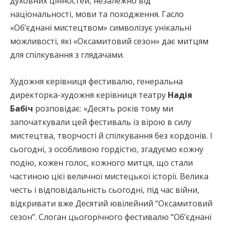
духовних цінностей, незалежно від
національності, мови та походження. Гасло
«Об’єднані мистецтвом» символізує унікальні
можливості, які «Оксамитовий сезон» дає митцям
для спілкування з глядачами.
Художня керівниця фестивалю, генеральна
директорка-художня керівниця театру
Надія
Бабіч
розповідає: «Десять років тому ми
започаткували цей фестиваль із вірою в силу
мистецтва, творчості й спілкування без кордонів. І
сьогодні, з особливою гордістю, згадуємо кожну
подію, кожен голос, кожного митця, що стали
частиною цієї величної мистецької історії. Велика
честь і відповідальність сьогодні, під час війни,
відкривати вже Десятий ювілейний “Оксамитовий
сезон”. Слоган цьогорічного фестивалю “Об’єднані