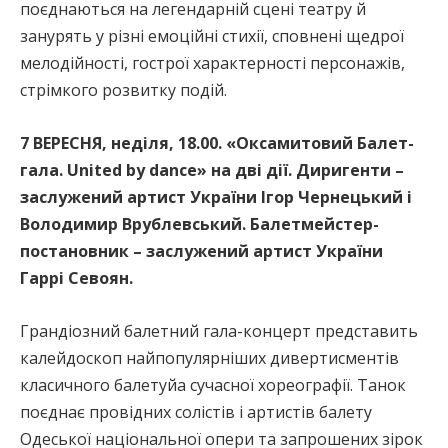
поєднаються на легендарній сцені театру й
занурять у різні емоційні стихії, сповнені щедрої
мелодійності, гострої характерності персонажів,
стрімкого розвитку подій.
7 ВЕРЕСНЯ, неділя, 18.00. «Оксамитовий Балет-
гала. United by dance» на дві дії. Диригенти –
заслужений артист України Ігор Чернецький і
Володимир Врублевський. Балетмейстер-
постановник – заслужений артист України
Гаррі Севоян.
Грандіозний балетний гала-концерт представить
калейдоскоп найпопулярніших дивертисментів
класичного балетуйа сучасної хореографії. Танок
поєднає провідних солістів і артистів балету
Одеської національної опери та запрошених зірок