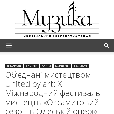
МУЗИКА
ВИКОНАВЦІ
ВИСТАВИ
КНИГИ
КОНЦЕРТИ
ФЕСТИВАЛІ
Об’єднані мистецтвом.
United by art: Х
Міжнародний фестиваль
мистецтв «Оксамитовий
сезон в Одеській опері»