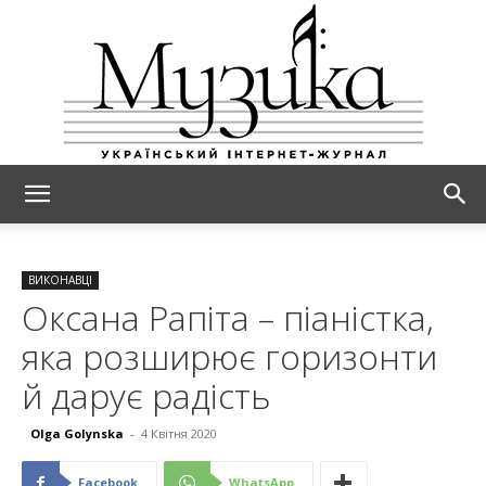
МУЗИКА
ВИКОНАВЦІ
Оксана Рапіта – піаністка,
яка розширює горизонти
й дарує радість
Olga Golynska
-
4 Квітня 2020
Facebook
WhatsApp