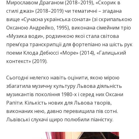
Мирославом Драганом (2018–2019), «Скорик в
стилі джаз» (2018–2019) чи тематичні – згадана
вище «Сучасна українська соната» (зі скрипалькою
Оксаною Андрейко, 1995), виконана сімейним тріо
«Музика води», родзинкою якої стала світова
прем’єра транскрипції для фортепіано на шість рук
поеми Клода Дебюссі «Море» (2014), «Галицький
контекст» (2019).
Сьогодні нелегко навіть оцінити, якою мірою
збагатила музичну культуру Львова діяльність
музикантів покоління 1980-х і серед них Оксани
Рапіти. Кількість нових для Львова творів,
виконаних нею, давно перевищила пів сотні.
Львівські слухачі щиро полюбили піаністку.