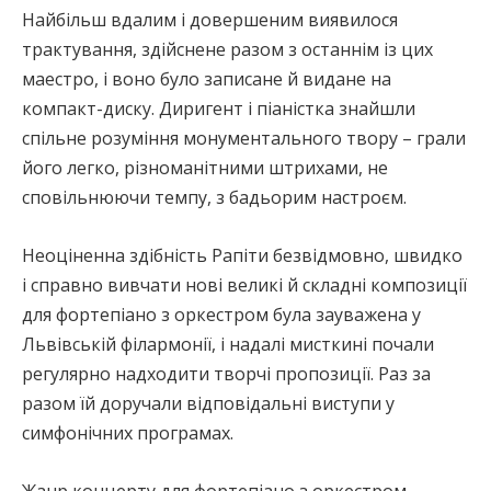
Найбільш вдалим і довершеним виявилося
трактування, здійснене разом з останнім із цих
маестро, і воно було записане й видане на
компакт-диску. Диригент і піаністка знайшли
спільне розуміння монументального твору – грали
його легко, різноманітними штрихами, не
сповільнюючи темпу, з бадьорим настроєм.
Неоціненна здібність Рапіти безвідмовно, швидко
і справно вивчати нові великі й складні композиції
для фортепіано з оркестром була зауважена у
Львівській філармонії, і надалі мисткині почали
регулярно надходити творчі пропозиції. Раз за
разом їй доручали відповідальні виступи у
симфонічних програмах.