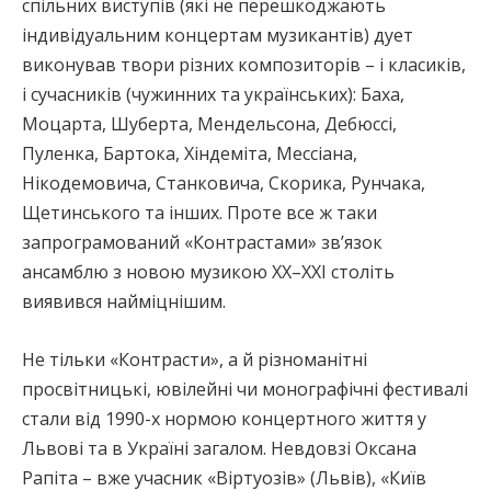
спільних виступів (які не перешкоджають
індивідуальним концертам музикантів) дует
виконував твори різних композиторів – і класиків,
і сучасників (чужинних та українських): Баха,
Моцарта, Шуберта, Мендельсона, Дебюссі,
Пуленка, Бартока, Хіндеміта, Мессіана,
Нікодемовича, Станковича, Скорика, Рунчака,
Щетинського та інших. Проте все ж таки
запрограмований «Контрастами» зв’язок
ансамблю з новою музикою ХХ–ХХІ століть
виявився найміцнішим.
Не тільки «Контрасти», а й різноманітні
просвітницькі, ювілейні чи монографічні фестивалі
стали від 1990-х нормою концертного життя у
Львові та в Україні загалом. Невдовзі Оксана
Рапіта – вже учасник «Віртуозів» (Львів), «Київ