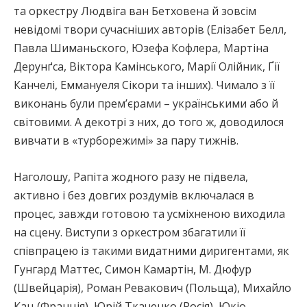
та оркестру Людвіга ван Бетховена й зовсім
невідомі твори сучасніших авторів (Елізабет Белл,
Павла Шиманьского, Юзефа Кофлера, Мартіна
Дерунґса, Віктора Камінського, Марії Олійник, Ґії
Канчелі, Еммануеля Сікори та інших). Чимало з її
виконань були прем’єрами – українськими або й
світовими. А декотрі з них, до того ж, доводилося
вивчати в «турборежимі» за пару тижнів.
Наголошу, Рапіта жодного разу не підвела,
активно і без довгих роздумів включалася в
процес, завжди готовою та усміхненою виходила
на сцену. Виступи з оркестром збагатили її
співпрацею із такими видатними диригентами, як
Гунгард Маттес, Симон Камартін, М. Дюфур
(Швейцарія), Роман Ревакович (Польща), Михайло
Кац (Франція), Юрій Ткаченко (Росія), Юкіо