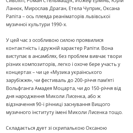
Сивохіп, Роман Стельмащук, Йожеф Ермінь, Юрій
Ланюк, Мирослав Драган, Етела Чуприк, Оксана
Рапіта – ось плеяда реаніматорів львівської
музичної культури 1990-х.
У цей час з особливою силою проявилися
контактність і дружній характер Рапіти. Вона
виступає в ансамблях, без проблем вивчає твори
різних композиторів, легко і охоче бере участь у
концертах – чи це «Музика українського
зарубіжжя», чи фестиваль до 200-річчя пам’яті
Вольфганга Амадея Моцарта, чи до 150-річчя від
дня народження Миколи Лисенка, або ж
відзначення 90-ї річниці заснування Вищого
музичного інституту імені Миколи Лисенка тощо.
Складається дует зі скрипалькою Оксаною