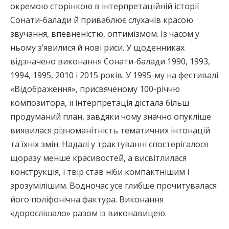
окремою сторінкою в інтерпретаційній історії
Сонати-балади й приваблює слухачів красою
звучання, впевненістю, оптимізмом. Із часом у
ньому з’явилися й нові риси. У щоденниках
відзначено виконання Сонати-балади 1990, 1993,
1994, 1995, 2010 і 2015 років. У 1995-му на фестивалі
«Відображення», присвяченому 100-річчю
композитора, її інтерпретація дістала більш
продуманий план, завдяки чому значно опукліше
виявилася різноманітність тематичних інтонацій
та їхніх змін. Надалі у трактуванні спостерігалося
щоразу менше красивостей, а висвітлилася
конструкція, і твір став ніби компактнішим і
зрозумілішим. Водночас усе глибше прочитувалася
його поліфонічна фактура. Виконання
«дорослішало» разом із виконавицею.