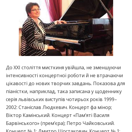
До ХХІ століття мисткиня увійшла, не зменшуючи
інтенсивності концертної роботи й не втрачаючи
цікавості до нових творчих завдань. Показова для
піаністки, наприклад, така записана у щоденнику
серія львівських виступів чотирьох років 1999–
2002: Станіслав Людкевич. Концерт фа мінор;
Віктор Камінський. Концерт «Пам’яті Василя
Барвінського» (прем’єра); Петро Чайковський.
Концерт № 1; Дмитро Шостакович. Концерт № 1;