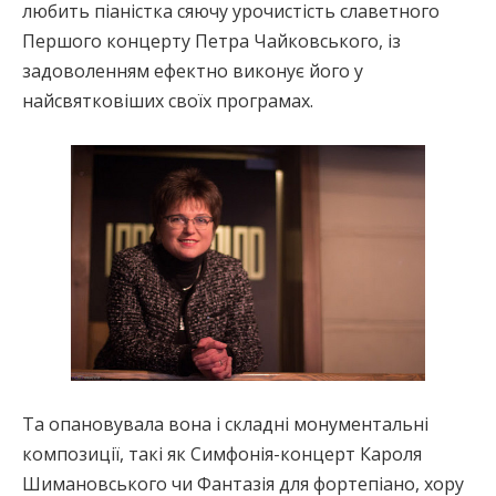
любить піаністка сяючу урочистість славетного
Першого концерту Петра Чайковського, із
задоволенням ефектно виконує його у
найсвятковіших своїх програмах.
Та опановувала вона і складні монументальні
композиції, такі як Симфонія-концерт Кароля
Шимановського чи Фантазія для фортепіано, хору