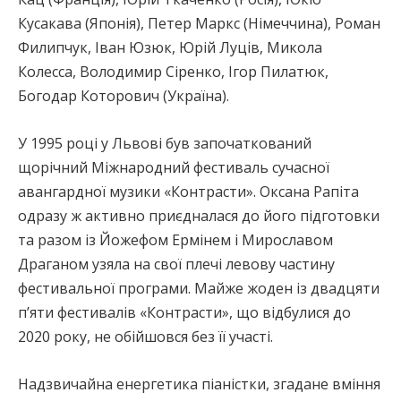
Кусакава (Японія), Петер Маркс (Німеччина), Роман
Филипчук, Іван Юзюк, Юрій Луців, Микола
Колесса, Володимир Сіренко, Ігор Пилатюк,
Богодар Которович (Україна).
У 1995 році у Львові був започаткований
щорічний Міжнародний фестиваль сучасної
авангардної музики «Контрасти». Оксана Рапіта
одразу ж активно приєдналася до його підготовки
та разом із Йожефом Ермінем і Мирославом
Драганом узяла на свої плечі левову частину
фестивальної програми. Майже жоден із двадцяти
п’яти фестивалів «Контрасти», що відбулися до
2020 року, не обійшовся без її участі.
Надзвичайна енергетика піаністки, згадане вміння