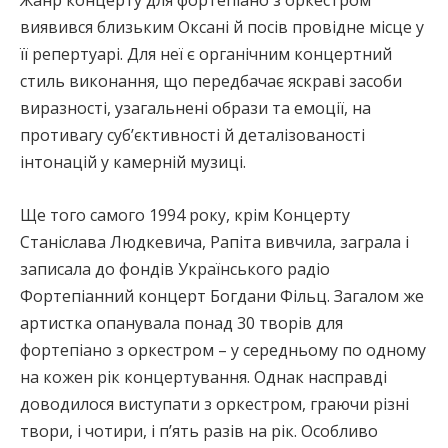
Жанр концерту для фортепіано з оркестром
виявився близьким Оксані й посів провідне місце у
її репертуарі. Для неї є органічним концертний
стиль виконання, що передбачає яскраві засоби
виразності, узагальнені образи та емоції, на
противагу суб’єктивності й деталізованості
інтонацій у камерній музиці.
Ще того самого 1994 року, крім Концерту
Станіслава Людкевича, Рапіта вивчила, заграла і
записала до фондів Українського радіо
Фортепіанний концерт Богдани Фільц. Загалом же
артистка опанувала понад 30 творів для
фортепіано з оркестром – у середньому по одному
на кожен рік концертування. Однак насправді
доводилося виступати з оркестром, граючи різні
твори, і чотири, і п’ять разів на рік. Особливо