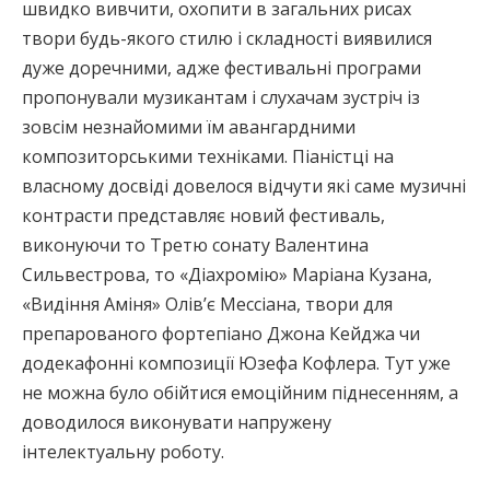
швидко вивчити, охопити в загальних рисах
твори будь-якого стилю і складності виявилися
дуже доречними, адже фестивальні програми
пропонували музикантам і слухачам зустріч із
зовсім незнайомими їм авангардними
композиторськими техніками. Піаністці на
власному досвіді довелося відчути які саме музичні
контрасти представляє новий фестиваль,
виконуючи то Третю сонату Валентина
Сильвестрова, то «Діахромію» Маріана Кузана,
«Видіння Аміня» Олів’є Мессіана, твори для
препарованого фортепіано Джона Кейджа чи
додекафонні композиції Юзефа Кофлера. Тут уже
не можна було обійтися емоційним піднесенням, а
доводилося виконувати напружену
інтелектуальну роботу.