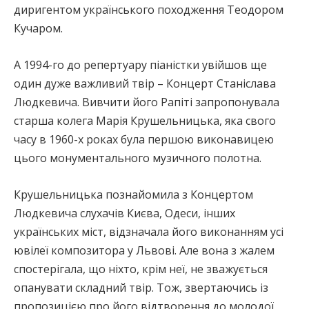
диригентом українського походження Теодором
Кучаром.
А 1994-го до репертуару піаністки увійшов ще
один дуже важливий твір – Концерт Станіслава
Людкевича. Вивчити його Рапіті запропонувала
старша колега Марія Крушельницька, яка свого
часу в 1960-х роках була першою виконавицею
цього монументального музичного полотна.
Крушельницька познайомила з Концертом
Людкевича слухачів Києва, Одеси, інших
українських міст, відзначала його виконанням усі
ювілеї композитора у Львові. Але вона з жалем
спостерігала, що ніхто, крім неї, не зважується
опанувати складний твір. Тож, звертаючись із
пропозицією про його відтворення до молодої