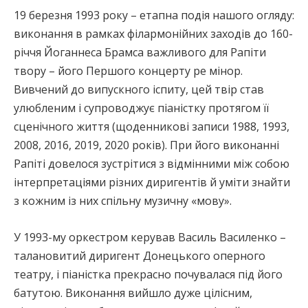
19 березня 1993 року – етапна подія нашого огляду:
виконання в рамках філармонійних заходів до 160-
річчя Йоганнеса Брамса важливого для Рапіти
твору – його Першого концерту ре мінор.
Вивчений до випускного іспиту, цей твір став
улюбленим і супроводжує піаністку протягом її
сценічного життя (щоденникові записи 1988, 1993,
2008, 2016, 2019, 2020 років). При його виконанні
Рапіті довелося зустрітися з відмінними між собою
інтерпретаціями різних диригентів й уміти знайти
з кожним із них спільну музичну «мову».
У 1993-му оркестром керував Василь Василенко –
талановитий диригент Донецького оперного
театру, і піаністка прекрасно почувалася під його
батутою. Виконання вийшло дуже цілісним,