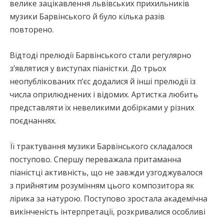
велике зацікавлення львівських прихильників
музики Барвінського й було кілька разів
повторено.
Відтоді прелюдії Барвінського стали регулярно
з’являтися у виступах піаністки. До трьох
неопублікованих п’єс додалися й інші прелюдії із
числа оприлюднених і відомих. Артистка любить
представляти їх невеликими добірками у різних
поєднаннях.
Її трактування музики Барвінського складалося
поступово. Спершу переважала притаманна
піаністці активність, що не завжди узгоджувалося
з прийнятим розумінням цього композитора як
лірика за натурою. Поступово зростала академічна
викінченість інтерпретації, розкривалися особливі