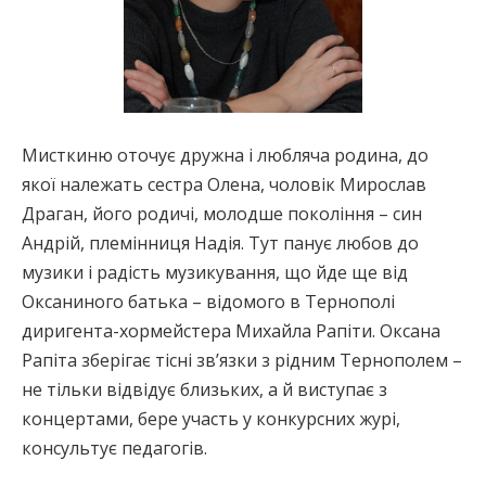
Мисткиню оточує дружна і любляча родина, до
якої належать сестра Олена, чоловік Мирослав
Драган, його родичі, молодше покоління – син
Андрій, племінниця Надія. Тут панує любов до
музики і радість музикування, що йде ще від
Оксаниного батька – відомого в Тернополі
диригента-хормейстера Михайла Рапіти. Оксана
Рапіта зберігає тісні зв’язки з рідним Тернополем –
не тільки відвідує близьких, а й виступає з
концертами, бере участь у конкурсних журі,
консультує педагогів.