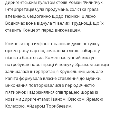
диригентським пультом стояв Роман Филипчук.
Інтерпретація була продумана, солістка грала
впевнено, бездоганно щодо техніки, цілісно.
Водночас вона відчула ті великі труднощі, що їх
ставить Концерт перед виконавцем.
Композитор-симфоніст написав дуже потужну
оркестрову партію, змагання з якою забирає у
піаніста багато сил. Кожен наступний виступ
потребував нової праці й пошуку. Зразком завжди
залишалася інтерпретація Крушельницької, але
Рапіта формувала власне ставлення до музики.
Виконання повторювалися з періодичністю
п’ятирічок і відрізнялися співпрацею щораз із
новими диригентами: Іваном Юзюком, Яремою
Колессою, Айдаром Торибаєвим.