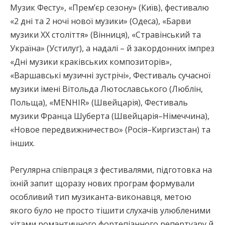
Музик Фесту», «Прем’єр сезону» (Київ), фестивалю
«2 дні та 2 ночі нової музики» (Одеса), «Барви
музики ХХ століття» (Вінниця), «Стравінський та
Україна» (Устилуг), а надалі – й закордонних імпрез
«Дні музики краківських композиторів»,
«Варшавські музичні зустрічі», Фестиваль сучасної
музики імені Вітольда Лютославського (Люблін,
Польща), «MENHIR» (Швейцарія), Фестиваль
музики Франца Шуберта (Швейцарія–Німеччина),
«Новое передвижничество» (Росія–Киргизстан) та
інших.
Регулярна співпраця з фестивалями, підготовка на
їхній запит щоразу нових програм формували
особливий тип музиканта-виконавця, метою
якого було не просто тішити слухачів улюбленими
хітами романтичного фортепіанного репертуару й