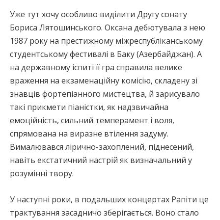
Уже тут хочу особливо виділити Другу сонату
Бориса Лятошинського. Оксана дебютувала з нею
1987 року на престижному міжреспубліканському
студентському фестивалі в Баку (Азербайджан). А
на державному іспиті її гра справила велике
враження на екзаменаційну комісію, складену зі
знавців фортепіанного мистецтва, й зарисувало
такі прикмети піаністки, як надзвичайна
емоційність, сильний темперамент і воля,
спрямована на виразне втілення задуму.
Вималювався лірично-захоплений, піднесений,
навіть екстатичний настрій як визначальний у
розумінні твору.
У наступні роки, в подальших концертах Рапіти це
трактування засадничо зберігається. Воно стало