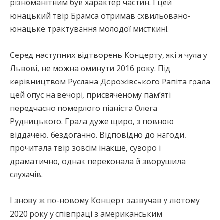
різноманітним був характер частин. І цей
юнацький твір Брамса отримав схвильовано-
юнацьке трактування молодої мисткині.
Серед наступних відтворень Концерту, які я чула у
Львові, не можна оминути 2016 року. Під
керівництвом Руслана Дорожівського Рапіта грала
цей опус на вечорі, присвяченому пам’яті
передчасно померлого піаніста Олега
Рудницького. Грала дуже щиро, з повною
віддачею, бездоганно. Відповідно до нагоди,
прочитала твір зовсім інакше, суворо і
драматично, однак переконала й зворушила
слухачів.
І знову ж по-новому Концерт зазвучав у лютому
2020 року у співпраці з американським