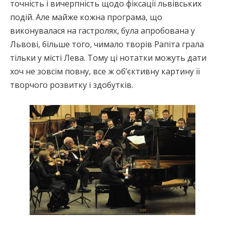
точність і вичерпність щодо фіксації львівських
подій. Але майже кожна програма, що
виконувалася на гастролях, була апробована у
Львові, більше того, чимало творів Рапіта грала
тільки у місті Лева. Тому ці нотатки можуть дати
хоч не зовсім повну, все ж об’єктивну картину її
творчого розвитку і здобутків.