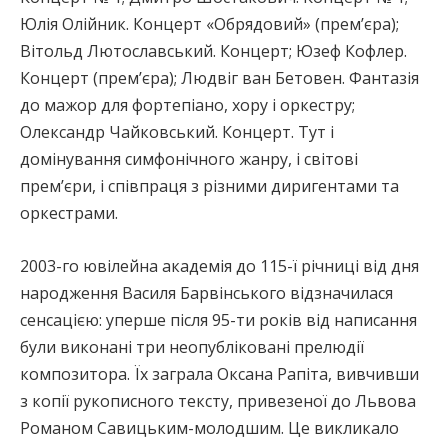
Юлія Олійник. Концерт «Обрядовий» (прем’єра);
Вітольд Лютославський. Концерт; Юзеф Кофлер.
Концерт (прем’єра); Людвіг ван Бетовен. Фантазія
до мажор для фортепіано, хору і оркестру;
Олександр Чайковський. Концерт. Тут і
домінування симфонічного жанру, і світові
прем’єри, і співпраця з різними диригентами та
оркестрами.
2003-го ювілейна академія до 115-ї річниці від дня
народження Василя Барвінського відзначилася
сенсацією: уперше після 95-ти років від написання
були виконані три неопубліковані прелюдії
композитора. Їх заграла Оксана Рапіта, вивчивши
з копії рукописного тексту, привезеної до Львова
Романом Савицьким-молодшим. Це викликало