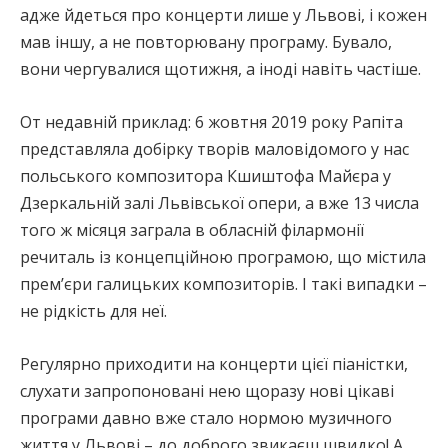
адже йдеться про концерти лише у Львові, і кожен
мав іншу, а не повторювану програму. Бувало,
вони чергувалися щотижня, а іноді навіть частіше.
От недавній приклад: 6 жовтня 2019 року Рапіта
представляла добірку творів маловідомого у нас
польського композитора Кшиштофа Майєра у
Дзеркальній залі Львівської опери, а вже 13 числа
того ж місяця заграла в обласній філармонії
речиталь із концепційною програмою, що містила
прем’єри галицьких композиторів. І такі випадки –
не рідкість для неї.
Регулярно приходити на концерти цієї піаністки,
слухати запропоновані нею щоразу нові цікаві
програми давно вже стало нормою музичного
життя у Львові – до доброго звикаєш швидко! А