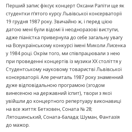
Перший запис фіксує концерт Оксани Рапіти ще як
студентки п’ятого курсу Львівської консерваторії
19 грудня 1987 року. Звичайно ж, і перед цією
датою мені були відомі її неодноразові виступи,
адже піаністка привернула до себе загальну увагу
на Всеукраїнському конкурсі імені Миколи Лисенка
у 1984 році. Окрім того, ми співпрацювали з нею
при проведенні концертів із музики ХХ століття у
Студентському науковому товаристві Львівської
консерваторії. Але речиталь 1987 року знаменний
дуже відповідальною програмою (згодом
винесеною на державний іспит), твори з якої
увійшли до концертного репертуару виконавиці
на все життя: Бетховен, Соната № 28;
Лятошинський, Соната-балада; Шуман, Фантазія
до мажор.