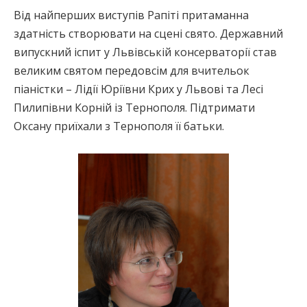
Від найперших виступів Рапіті притаманна
здатність створювати на сцені свято. Державний
випускний іспит у Львівській консерваторії став
великим святом передовсім для вчительок
піаністки – Лідії Юріївни Крих у Львові та Лесі
Пилипівни Корній із Тернополя. Підтримати
Оксану приїхали з Тернополя її батьки.