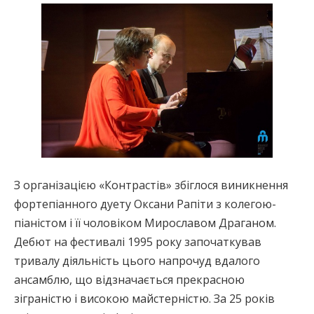
З організацією «Контрастів» збіглося виникнення
фортепіанного дуету Оксани Рапіти з колегою-
піаністом і її чоловіком Мирославом Драганом.
Дебют на фестивалі 1995 року започаткував
тривалу діяльність цього напрочуд вдалого
ансамблю, що відзначається прекрасною
зіграністю і високою майстерністю. За 25 років