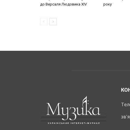
до Версаля Людовика XIV
року
КО
Тел
зв'