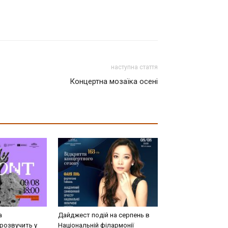
наступна стаття
Концертна мозаїка осені
а
Дайджест подій на серпень в
розвучить у
Національній філармонії