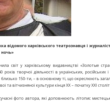
ка відомого харківського театрознавця і журналіс
 ночь»
чила світ у харківському видавництві «Золотые стран
років творчої діяльності в українських, російських і 
і близько 150-ти, – в основному ті, що окреслюють заг
ї та вітчизняної культури кінця ХХ – початку ХХI століт
і сучасні фото автора, які доповнюють літопис мистець