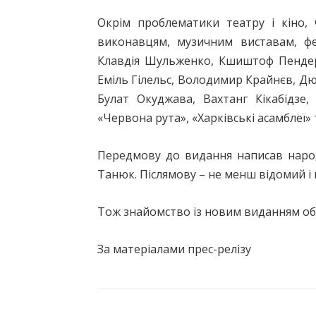
Окрім проблематики театру і кіно,
виконавцям, музичним виставам, фе
Клавдія Шульженко, Кшиштоф Пендере
Еміль Гілельс, Володимир Крайнєв, Д
Булат Окуджава, Вахтанг Кікабідзе,
«Червона рута», «Харківські асамблеї»
Передмову до видання написав народ
Танюк. Післямову – не менш відомий і
Тож знайомство із новим виданням об
За матеріалами прес-релізу