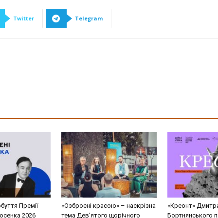
Twitter
Telegram
буття Премії
«Озброєні красою» – наскрізна
«Креонт» Дмитр
Косенка 2026
тема Дев’ятого щорічного
Бортнянського п