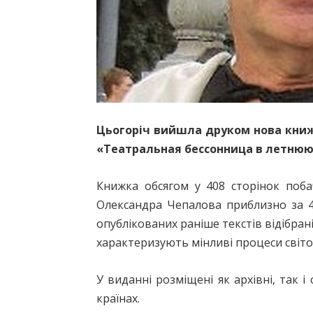
Цьогоріч вийшла друком нова книж
«Театральная бессонница в летнюю
Книжка обсягом у 408 сторінок поба
Олександра Чепалова приблизно за 40 
опублікованих раніше текстів відібран
характеризують мінливі процеси світово
У виданні розміщені як архівні, так 
країнах.