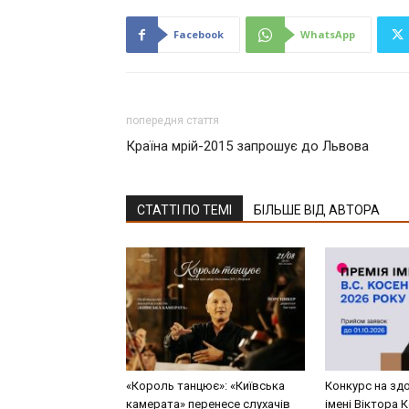
Facebook
WhatsApp
попередня стаття
Країна мрій-2015 запрошує до Львова
СТАТТІ ПО ТЕМІ
БІЛЬШЕ ВІД АВТОРА
«Король танцює»: «Київська
Конкурс на здо
камерата» перенесе слухачів
імені Віктора 