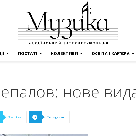
ІЇ
ПОСТАТІ
КОЛЕКТИВИ
ОСВІТА І КАР’ЄРА
МУЗИКА
епалов: нове вид
Twitter
Telegram