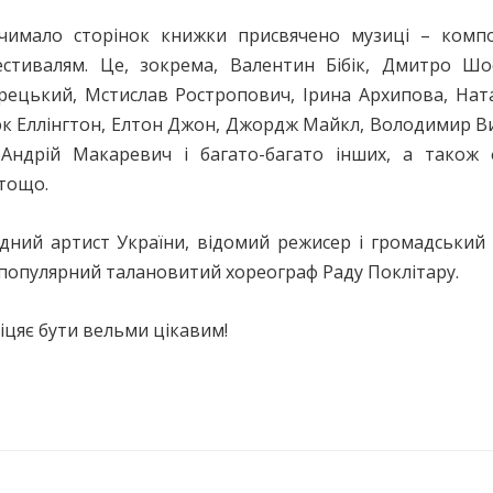
 чимало сторінок книжки присвячено музиці – комп
стивалям. Це, зокрема, Валентин Бібік, Дмитро Шо
цький, Мстислав Ростропович, Ірина Архипова, Ната
юк Еллінгтон, Елтон Джон, Джордж Майкл, Володимир В
 Андрій Макаревич і багато-багато інших, а також 
 тощо.
ний артист України, відомий режисер і громадський 
 популярний талановитий хореограф Раду Поклітару.
іцяє бути вельми цікавим!