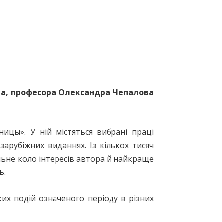
та, професора Олександра Чепалова
ицы». У ній містяться вибрані праці
зарубіжних виданнях. Із кількох тисяч
альне коло інтересів автора й найкраще
ь.
ких подій означеного періоду в різних