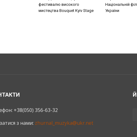
фестивалю високого
Національній філ
мистецтва Bouquet Kyiv Stage
України
НТАКТИ
Й
ефон: +38(050) 356-63-32
язатися з нами:
zhurnal_muzyka@ukr.net