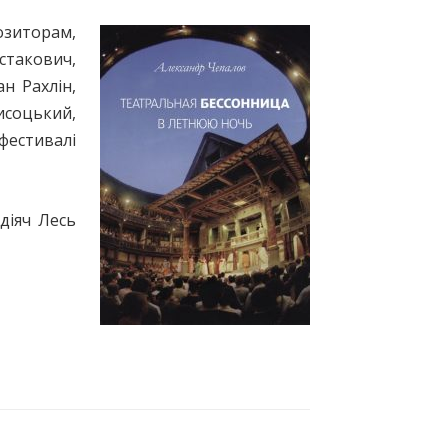
озиторам,
стакович,
н Рахлін,
исоцький,
фестивалі
діяч Лесь