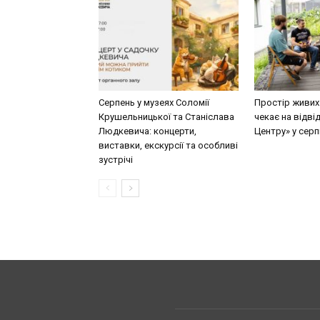
Серпень у музеях Соломії
Простір живих
Крушельницької та Станіслава
чекає на відві
Людкевича: концерти,
Центру» у серп
виставки, екскурсії та особливі
зустрічі