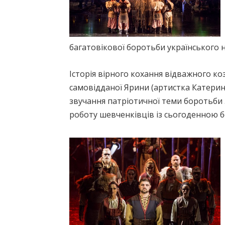
багатовікової боротьби українського н
Історія вірного кохання відважного к
самовідданої Ярини (артистка Катерин
звучання патріотичної теми боротьби 
роботу шевченківців із сьогоденною б