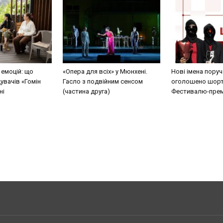
 емоцій: що
«Опера для всіх» у Мюнхені.
Нові імена поруч
дувачів «Гомін
Гасло з подвійним сенсом
оголошено шортл
ні
(частина друга)
Фестивалю-прем