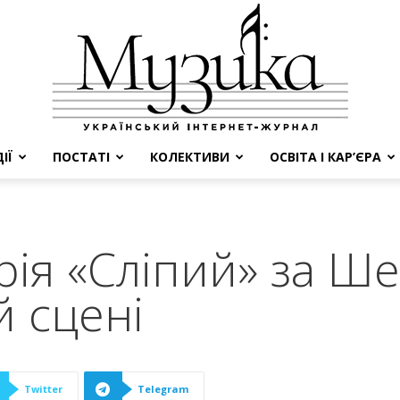
ІЇ
ПОСТАТІ
КОЛЕКТИВИ
ОСВІТА І КАР’ЄРА
МУЗИКА
рія «Сліпий» за Ш
й сцені
Twitter
Telegram