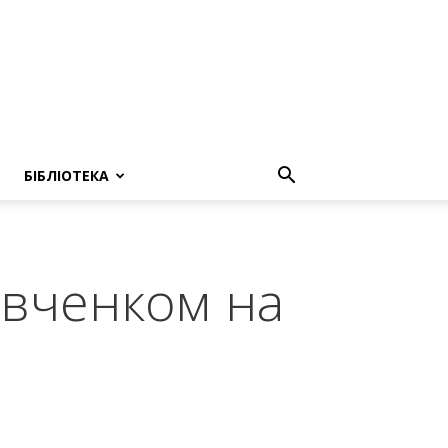
БІБЛІОТЕКА
евченком на