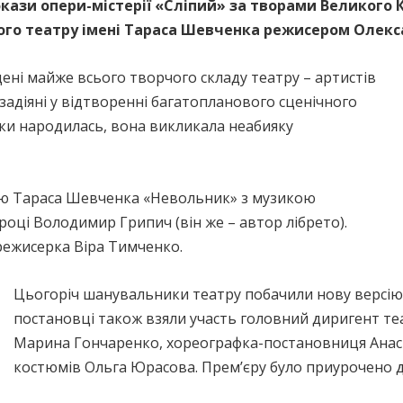
покази опери-містерії «Сліпий» за творами Великого 
ого театру імені Тараса Шевченка режисером Олек
цені майже всього творчого складу театру – артистів
и задіяні у відтворенні багатопланового сценічного
ьки народилась, вона викликала неабияку
ою Тараса Шевченка «Невольник» з музикою
році Володимир Грипич (він же – автор лібрето).
режисерка Віра Тимченко.
Цьогоріч шанувальники театру побачили нову версію 
постановці також взяли участь головний диригент те
Марина Гончаренко, хореографка-постановниця Анас
костюмів Ольга Юрасова. Прем’єру було приурочено д