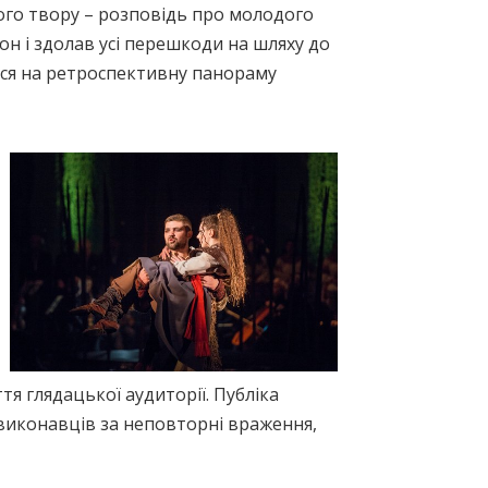
ого твору – розповідь про молодого
он і здолав усі перешкоди на шляху до
ься на ретроспективну панораму
тя глядацької аудиторії. Публіка
 виконавців за неповторні враження,