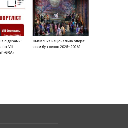
 із лідерами:
Львівська національна опера:
іст VIII
яким був сезон 2025–2026?
ії «GRA»