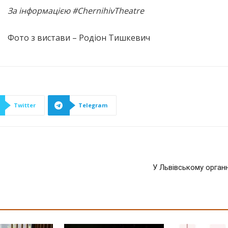
За інформацією #ChernihivTheatre
Фото з вистави – Родіон Тишкевич
Twitter
Telegram
У Львівському органн