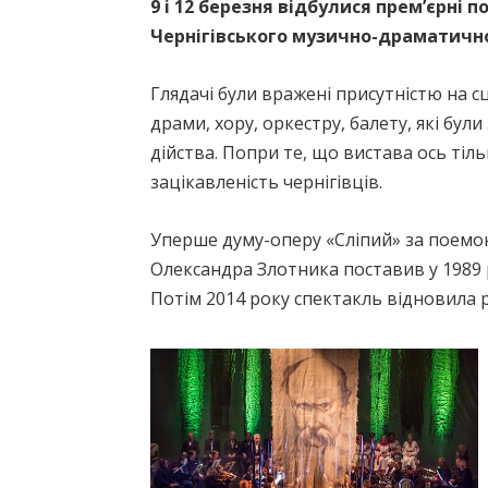
9 і 12 березня відбулися прем’єрні 
Чернігівського музично-драматичн
Глядачі були вражені присутністю на с
драми, хору, оркестру, балету, які бул
дійства. Попри те, що вистава ось тіл
зацікавленість чернігівців.
Уперше думу-оперу «Сліпий» за поем
Олександра Злотника поставив у 1989 
Потім 2014 року спектакль відновила 