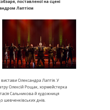
Кобзаря, поставленої на сцені
сандром Лаптієм
вистави Олександра Лаптія. У
атру Олексій Рощак, хормейстерка
тасія Сальникова й художниця
о шевченківських днів.