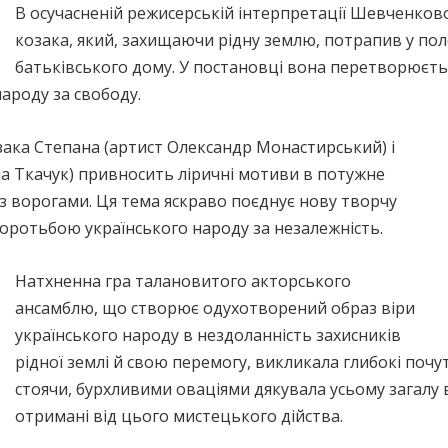
В осучасненій режисерській інтерпретації Шевченков
козака, який, захищаючи рідну землю, потрапив у пол
батьківського дому. У постановці вона перетворюєт
ароду за свободу.
озака Степана (артист Олександр Монастирський) і
а Ткачук) привносить ліричні мотиви в потужне
з ворогами. Ця тема яскраво поєднує нову творчу
оротьбою українського народу за незалежність.
Натхненна гра талановитого акторського
ансамблю, що створює одухотворений образ віри
українського народу в нездоланність захисників
рідної землі й свою перемогу, викликала глибокі почут
стоячи, бурхливими оваціями дякувала усьому загалу
отримані від цього мистецького дійства.