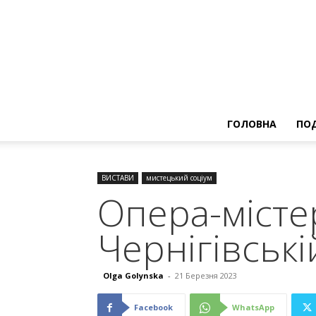
ГОЛОВНА
ПОД
ВИСТАВИ
мистецький соціум
Опера-місте
Чернігівські
Olga Golynska
-
21 Березня 2023
Facebook
WhatsApp