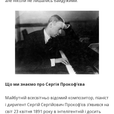
але ніколи не лишались байдужими.
Що ми знаємо про Сергія Прокоф’єва
Майбутній всесвітньо відомий композитор, піаніст
і диригент Сергій Сергійович Прокоф’єв з’явився на
світ 23 квітня 1891 року в інтелігентній і досить