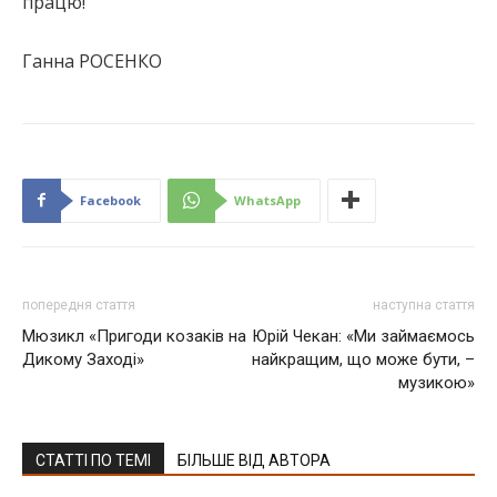
працю!
Ганна РОСЕНКО
Facebook
WhatsApp
попередня стаття
наступна стаття
Мюзикл «Пригоди козаків на
Юрій Чекан: «Ми займаємось
Дикому Заході»
найкращим, що може бути, –
музикою»
СТАТТІ ПО ТЕМІ
БІЛЬШЕ ВІД АВТОРА