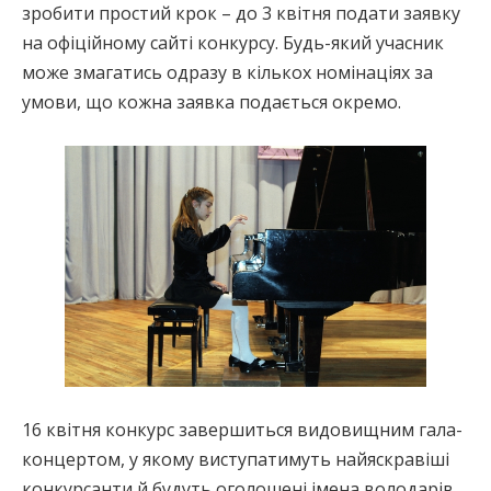
зробити простий крок – до 3 квітня подати заявку
на офіційному сайті конкурсу. Будь-який учасник
може змагатись одразу в кількох номінаціях за
умови, що кожна заявка подається окремо.
16 квітня конкурс завершиться видовищним гала-
концертом, у якому виступатимуть найяскравіші
конкурсанти й будуть оголошені імена володарів