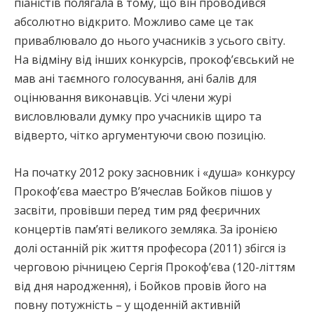
піаністів полягала в тому, що він проводився
абсолютно відкрито. Можливо саме це так
приваблювало до нього учасників з усього світу.
На відміну від інших конкурсів, прокоф’євський не
мав ані таємного голосування, ані балів для
оцінювання виконавців. Усі члени журі
висловлювали думку про учасників щиро та
відверто, чітко аргументуючи свою позицію.
На початку 2012 року засновник і «душа» конкурсу
Прокоф’єва маестро В’ячеслав Бойков пішов у
засвіти, провівши перед тим ряд феєричних
концертів пам’яті великого земляка. За іронією
долі останній рік життя професора (2011) збігся із
черговою річницею Сергія Прокоф’єва (120-літтям
від дня народження), і Бойков провів його на
повну потужність – у щоденній активній