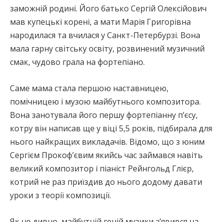
заможній родині. Його батько Сергій Олексійович
мав купецькі корені, а мати Марія Григорівна
народилася та вчилася у Санкт-Петербурзі. Вона
мала гарну світську освіту, розвинений музичний
смак, чудово грала на фортепіано.
Саме мама стала першою наставницею,
помічницею і музою майбутнього композитора.
Вона занотувала його першу фортепіанну п’єсу,
котру він написав ще у віці 5,5 років, підбирала для
нього найкращих викладачів. Відомо, що з юним
Сергієм Прокоф’євим якийсь час займався навіть
великий композитор і піаніст Рейнгольд Глієр,
котрий не раз приїздив до нього додому давати
уроки з теорії композиції.
Як не дивно, майбутній геній музики з’явився на