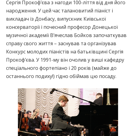
Сергія Прокоф’єва з нагоди 100-ліття від дня його
народження. У цей час талановитий піаніст і
викладач із Донбасу, випускник Київської
консерваторії і почесний професор Донецької
музичної академії В’ячеслав Бойков започаткував
справу свого життя – заснував та організував
Конкурс молодих піаністів на батьківщині Сергія
Прокоф’єва. У 1991-му він очолив у виші кафедру
спеціального фортепіано і 20 років (майже до
останнього подиху!) гідно обіймав цю посаду.