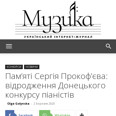
МУЗИКА
КОНКУРСИ
НОВИНИ
Пам’яті Сергія Прокоф’єва:
відродження Донецького
конкурсу піаністів
Olga Golynska
-
2 Березня 2020
Facebook
WhatsApp