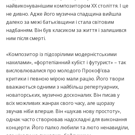
найвиконуванішим композитором XX століття. І це
не дивно. Адже його музична спадщина вийшла
далеко за межі батьківщини і стала світовим
надбанням. Він був класиком за життя і залишився
ним після смерті.
«Композитор із підозрілими модерністськими
нахилами», «фортепіанний кубіст і футурист» – так
висловлювалися про молодого Прокоф’єва
критики і певною мірою мали рацію. Його твори
вважаються одними з найбільш репертуарних,
новаторських, музично досконалих. Він писав у
всіх можливих жанрах свого часу, але щоразу
звучав ніби вперше. Він «шукав нову простоту»,
однак часто створював надскладні для виконання
концерти. Його палко любили та люто ненавиділи,