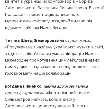
квінтетів українських композиторів – Бориса
Лятошинського, Валентина Сильвестрова, Вікторії
Польової – і презентацію записанного
музикантами компактдиска, який видано під
відомим лейблом Naxos Records
Тетяна Швед (Безкоровайна),
продюсерка:
«Популяризація надбань української музики в світі,
а однією з обов’язкових умов співпраці з Naxos є
міжнародне промотування цим лейблом виданої
ним музики, є надважливою складовою утілення
головної мети нашої колаборації».
Богдана Півненко,
ідейна вдохновителька
проекту, скрипалька:
«Фортепіанний квінтет
Сильвестров написав, коли вчився у
Лятошинського, вони готували цей твір на