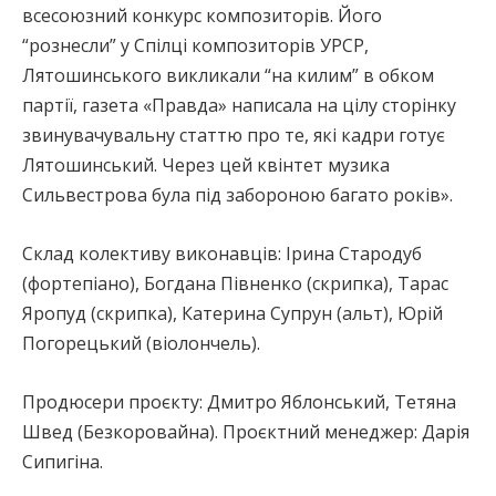
всесоюзний конкурс композиторів. Його
“рознесли” у Спілці композиторів УРСР,
Лятошинського викликали “на килим” в обком
партії, газета «Правда» написала на цілу сторінку
звинувачувальну статтю про те, які кадри готує
Лятошинський. Через цей квінтет музика
Сильвестрова була під забороною багато років».
Склад колективу виконавців: Ірина Стародуб
(фортепіано), Богдана Півненко (скрипка), Тарас
Яропуд (скрипка), Катерина Супрун (альт), Юрій
Погорецький (віолончель).
Продюсери проєкту: Дмитро Яблонський, Тетяна
Швед (Безкоровайна). Проєктний менеджер: Дарія
Сипигіна.