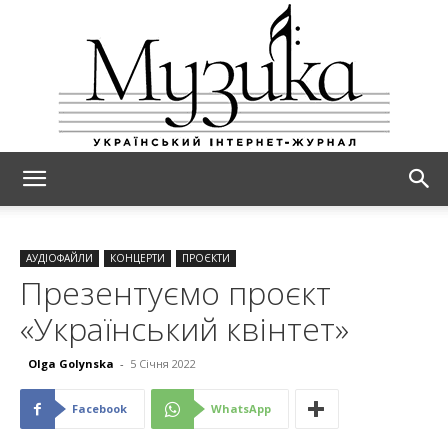
МУЗИКА
АУДІОФАЙЛИ
КОНЦЕРТИ
ПРОЄКТИ
Презентуємо проєкт
«Український квінтет»
Olga Golynska
-
5 Січня 2022
Facebook
WhatsApp