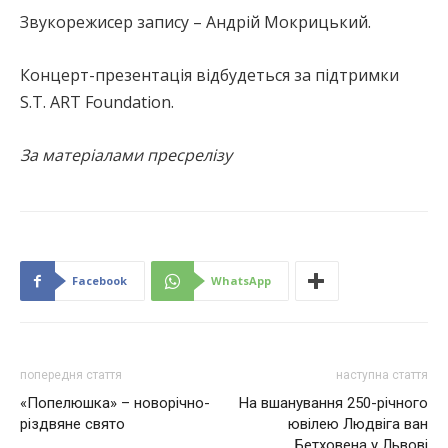
Звукорежисер запису – Андрій Мокрицький.
Концерт-презентація відбудеться за підтримки
S.T. ART Foundation.
За матеріалами пресрелізу
Facebook
WhatsApp
попередня стаття
наступна стаття
«Попелюшка» – новорічно-
На вшанування 250-річного
різдвяне свято
ювілею Людвіга ван
Бетховена у Львові