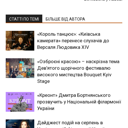
СТАТТІ ПО ТЕМІ
БІЛЬШЕ ВІД АВТОРА
«Король танцює»: «Київська
камерата» перенесе слухачів до
Версаля Людовика XIV
«Озброєні красою» – наскрізна тема
Дев’ятого щорічного фестивалю
високого мистецтва Bouquet Kyiv
Stage
«Креонт» Дмитра Бортнянського
прозвучить у Національній філармонії
України
Дайджест подій на серпень в