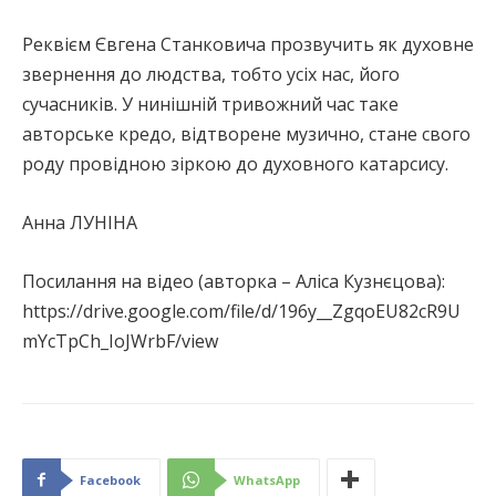
Реквієм Євгена Станковича прозвучить як духовне
звернення до людства, тобто усіх нас, його
сучасників. У нинішній тривожний час таке
авторське кредо, відтворене музично, стане свого
роду провідною зіркою до духовного катарсису.
Анна ЛУНІНА
Посилання на відео (авторка – Аліса Кузнєцова):
https://drive.google.com/file/d/196y__ZgqoEU82cR9U
mYcTpCh_IoJWrbF/view
Facebook
WhatsApp