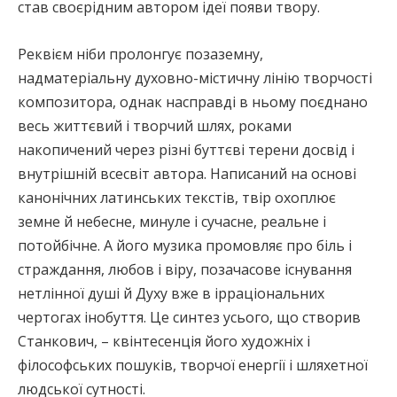
став своєрідним автором ідеї появи твору.
Реквієм ніби пролонгує позаземну,
надматеріальну духовно-містичну лінію творчості
композитора, однак насправді в ньому поєднано
весь життєвий і творчий шлях, роками
накопичений через різні буттєві терени досвід і
внутрішній всесвіт автора. Написаний на основі
канонічних латинських текстів, твір охоплює
земне й небесне, минуле і сучасне, реальне і
потойбічне. А його музика промовляє про біль і
страждання, любов і віру, позачасове існування
нетлінної душі й Духу вже в ірраціональних
чертогах інобуття. Це синтез усього, що створив
Станкович, – квінтесенція його художніх і
філософських пошуків, творчої енергії і шляхетної
людської сутності.