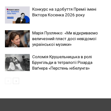
Конкурс на здобуття Премії імені
Віктора Косенка 2026 року
Марія Пухлянко: «Ми відкриваємо
величезний пласт досі невідомої
української музики»
Соломія Крушельницька в ролі
Брунгільди в тетралогії Ріхарда
Ваґнера «Перстень нібелунга»