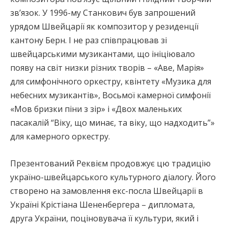
зв’язок. У 1996-му Станкович був запрошений
урядом Швейцарії як композитор у резиденції
кантону Берн. І не раз співпрацював зі
швейцарськими музикантами, що ініціювало
появу на світ низки різних творів – «Аве, Марія»
для симфонічного оркестру, квінтету «Музика для
небесних музикантів», Восьмої камерної симфонії
«Мов бризки піни з зір» і «Двох маленьких
пасакалій “Віку, що минає, та віку, що надходить”»
для камерного оркестру.
Презентований Реквієм продовжує цю традицію
україно-швейцарського культурного діалогу. Його
створено на замовлення екс-посла Швейцарії в
Україні Крістіана Шененбергера – дипломата,
друга України, поціновувача її культури, який і