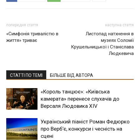
попередня стаття
наступна стаття
«Симфонія тривалістю в
Листопад натхнення в
життя» триває
музеях Соломії
Крушельницької і Станіслава
Людкевича
СТАТТІ ПО ТЕМІ
БІЛЬШЕ ВІД АВТОРА
«Король танцює»: «Київська
камерата» перенесе слухачів до
Версаля Людовика XIV
Український піаніст Роман Федюрко
про Верб’є, конкурси і чесність на
сцені