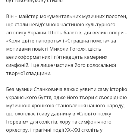
буттєво-звукову стихію.
Він – майстер монументальних музичних полотен,
що стали невід’ємною частиною культурного
літопису України. Шість балетів, дві великі опери –
«Коли цвіте папороть» і «Страшна помста» за
мотивами повісті Миколи Гоголя, шість
великоформатних і п’ятнадцять камерних
симфоній. І це лише частина його колосальної
творчої спадщини.
Без музики Станковича важко уявити саму історію
українського буття, адже його твори є своєрідною
музичною хронікою становлення нашого народу,
що охоплює і сиву давнину в «Слові о полку
Ігоревім» для солістів, хору та симфонічного
оркестру, і трагічні події ХХ–ХХІ століть у