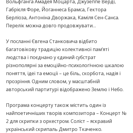
Вольфганга Амадея Моцарта, Джузеппе Верді,
Габрієля Форе, Йоганнеса Брамса, Гектора
Берліоза, Антоніна Дворжака, Каміля Сен-Санса.
Перелік можна довго продовжувати…
У посланні Євгена Станковича відбито
багатовікову традицію колективної пам’яті
людства і поєднано у єдиний субстрат
різнополярні за емоційно-психологічною шкалою
поняття, ідеї та емоції – це біль, скорбота, надія і
прозріння. Одним словом, у масштабній
авторський партитурі відображено Землю і Небо.
Програма концерту також містить один із
найпоетичніших творів композитора – Концерт №
2 для скрипки з оркестром. Соліст – яскравий
український скрипаль Дмитро Ткаченко.