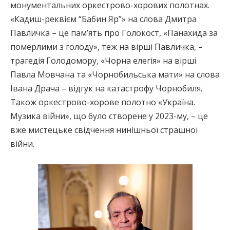
монументальних оркестрово-хорових полотнах.
«Кадиш-реквієм “Бабин Яр”» на слова Дмитра
Павличка – це пам’ять про Голокост, «Панахида за
померлими з голоду», теж на вірші Павличка, –
трагедія Голодомору, «Чорна елегія» на вірші
Павла Мовчана та «Чорнобильська мати» на слова
Івана Драча – відгук на катастрофу Чорнобиля.
Також оркестрово-хорове полотно «Україна.
Музика війни», що було створене у 2023-му, – це
вже мистецьке свідчення нинішньої страшної
війни.