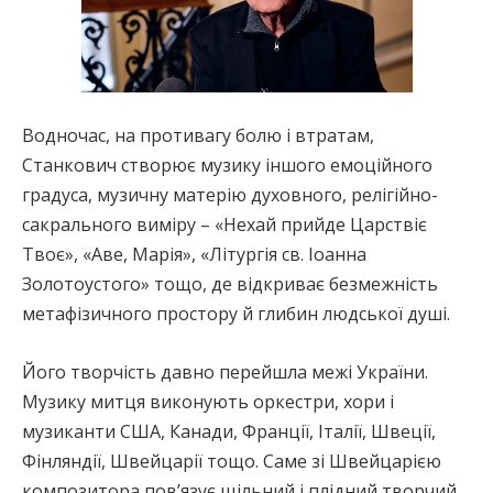
Водночас, на противагу болю і втратам,
Станкович створює музику іншого емоційного
градуса, музичну матерію духовного, релігійно-
сакрального виміру – «Нехай прийде Царствіє
Твоє», «Аве, Марія», «Літургія св. Іоанна
Золотоустого» тощо, де відкриває безмежність
метафізичного простору й глибин людської душі.
Його творчість давно перейшла межі України.
Музику митця виконують оркестри, хори і
музиканти США, Канади, Франції, Італії, Швеції,
Фінляндії, Швейцарії тощо. Саме зі Швейцарією
композитора пов’язує щільний і плідний творчий