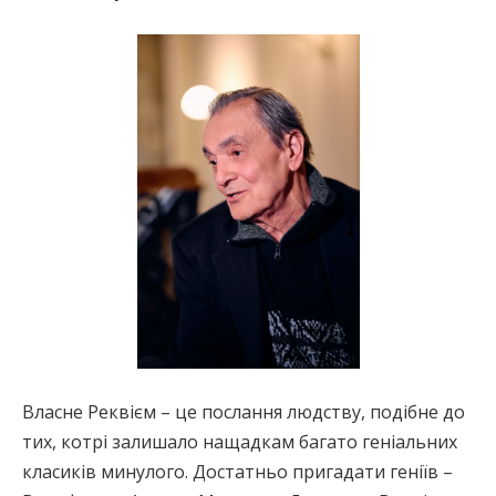
Власне Реквієм – це послання людству, подібне до
тих, котрі залишало нащадкам багато геніальних
класиків минулого. Достатньо пригадати геніїв –