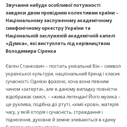
Звучання набуде особливої потужності
завдяки двом провідним колективам країни –
Національному заслуженому академічному
симфонічному оркестру України та
Національній заслуженій академічній капелі
«Думка», які виступлять під керівництвом
Володимира Сіренка
Євген Станкович – постать унікальна! Він – символ
української культури, національний бренд і класик
сучасності. Однією фразою, хоча вона певним
чином «затерта», але в даному випадку повністю
відображає смисл, – «жива легенда»! Його музика –
це рухлива, подібна до ртуті, «хімії крові», матерія
часу, у якій історія і сучасність, страждання і
піднесення, духовне й земне зливаються в єдину