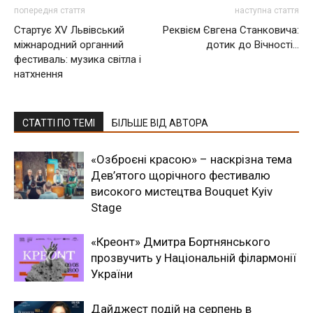
попередня стаття
наступна стаття
Стартує XV Львівський
Реквієм Євгена Станковича:
міжнародний органний
дотик до Вічності…
фестиваль: музика світла і
натхнення
СТАТТІ ПО ТЕМІ
БІЛЬШЕ ВІД АВТОРА
«Озброєні красою» – наскрізна тема
Дев’ятого щорічного фестивалю
високого мистецтва Bouquet Kyiv
Stage
«Креонт» Дмитра Бортнянського
прозвучить у Національній філармонії
України
Дайджест подій на серпень в