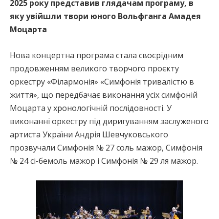
2025 року представив глядачам програму, в
яку увійшли твори юного Вольфганга Амадея
Моцарта
Нова концертна програма стала своєрідним
продовженням великого творчого проєкту
оркестру «Філармонія» «Симфонія тривалістю в
життя», що передбачає виконання усіх симфоній
Моцарта у хронологічній послідовності. У
виконанні оркестру під диригуванням заслуженого
артиста України Андрія Шевчуковського
прозвучали Симфонія № 27 соль мажор, Симфонія
№ 24 сі-бемоль мажор і Симфонія № 29 ля мажор.