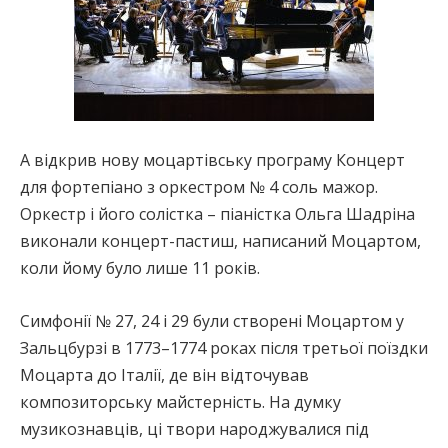
А відкрив нову моцартівську програму Концерт
для фортепіано з оркестром № 4 соль мажор.
Оркестр і його солістка – піаністка Ольга Шадріна
виконали концерт-пастиш, написаний Моцартом,
коли йому було лише 11 років.
Симфонії № 27, 24 і 29 були створені Моцартом у
Зальцбурзі в 1773–1774 роках після третьої поїздки
Моцарта до Італії, де він відточував
композиторську майстерність. На думку
музикознавців, ці твори народжувалися під