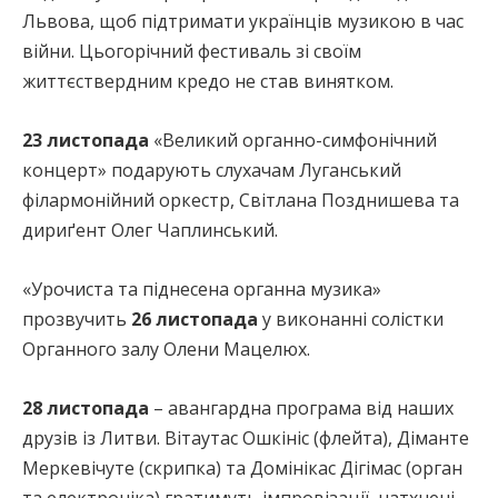
Львова, щоб підтримати українців музикою в час
війни. Цьогорічний фестиваль зі своїм
життєствердним кредо не став винятком.
23 листопада
«Великий органно-симфонічний
концерт» подарують слухачам Луганський
філармонійний оркестр, Світлана Позднишева та
дириґент Олег Чаплинський.
«Урочиста та піднесена органна музика»
прозвучить
26 листопада
у виконанні солістки
Органного залу Олени Мацелюх.
28 листопада
– авангардна програма від наших
друзів із Литви. Вітаутас Ошкініс (флейта), Діманте
Меркевічуте (скрипка) та Домінікас Дігімас (орган