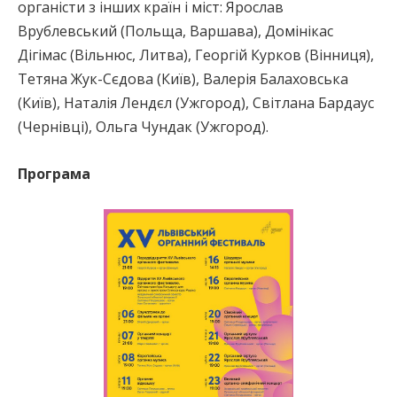
органісти з інших країн і міст: Ярослав
Врублевський (Польща, Варшава), Домінікас
Дігімас (Вільнюс, Литва), Георгій Курков (Вінниця),
Тетяна Жук-Сєдова (Київ), Валерія Балаховська
(Київ), Наталія Лендєл (Ужгород), Світлана Бардаус
(Чернівці), Ольга Чундак (Ужгород).
Програма