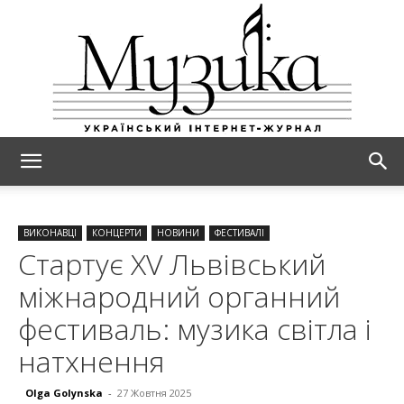
МУЗИКА
ВИКОНАВЦІ
КОНЦЕРТИ
НОВИНИ
ФЕСТИВАЛІ
Стартує XV Львівський
міжнародний органний
фестиваль: музика світла і
натхнення
Olga Golynska
-
27 Жовтня 2025