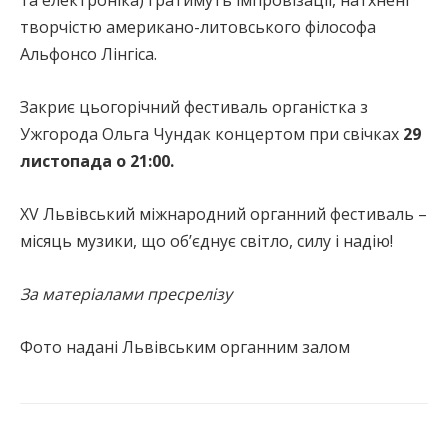
та електроніка) гратимуть імпровізації, натхнені
творчістю американо-литовського філософа
Альфонсо Лінгіса.
Закриє цьогорічний фестиваль органістка з
Ужгорода Ольга Чундак концертом при свічках
29
листопада о 21:00.
XV Львівський міжнародний органний фестиваль –
місяць музики, що об’єднує світло, силу і надію!
За матеріалами пресрелізу
Фото надані Львівським органним залом