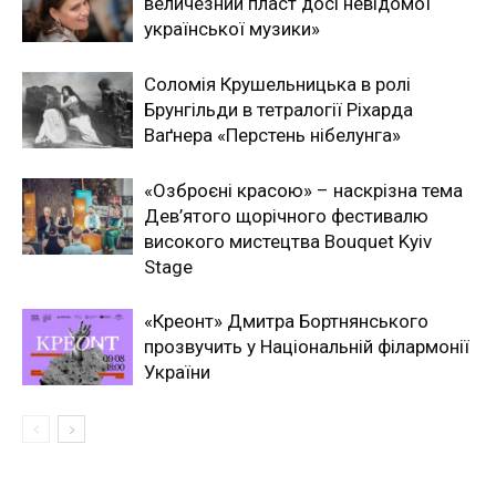
величезний пласт досі невідомої
української музики»
Соломія Крушельницька в ролі
Брунгільди в тетралогії Ріхарда
Ваґнера «Перстень нібелунга»
«Озброєні красою» – наскрізна тема
Дев’ятого щорічного фестивалю
високого мистецтва Bouquet Kyiv
Stage
«Креонт» Дмитра Бортнянського
прозвучить у Національній філармонії
України