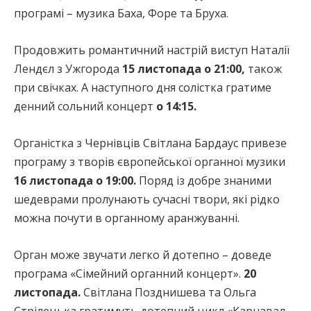
програмі – музика Баха, Форе та Бруха.
Продовжить романтичний настрій виступ Наталії
Лендєл з Ужгорода
15 листопада о 21:00,
також
при свічках. А наступного дня солістка гратиме
денний сольний концерт
о 14:15.
Органістка з Чернівців Світлана Бардаус привезе
програму з творів європейської органної музики
16 листопада о 19:00.
Поряд із добре знаними
шедеврами пролунають сучасні твори, які рідко
можна почути в органному аранжуванні.
Орган може звучати легко й дотепно – доведе
програма «Сімейний органний концерт».
20
листопада.
Світлана Позднишева та Ольга