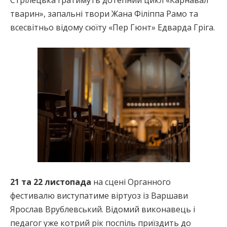
Стрілецька гратимуть дотепний цикл «Карнавал
тварин», запальні твори Жана Філіппа Рамо та
всесвітньо відому сюїту «Пер Гюнт» Едварда Гріга.
21 та 22 листопада
на сцені Органного
фестивалю виступатиме віртуоз із Варшави
Ярослав Врублевський. Відомий виконавець і
педагог уже котрий рік поспіль приїздить до