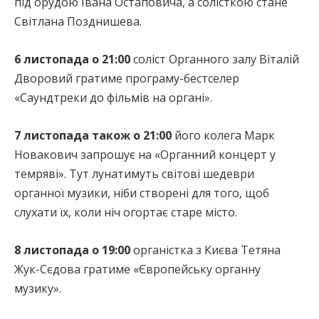
під орудою Івана Остаповича, а солісткою стане
Світлана Позднишева.
6 листопада о 21:00
соліст Органного залу Віталій
Дворовий гратиме програму-бестселер
«Саундтреки до фільмів на органі».
7 листопада також о 21:00
його колега Марк
Новакович запрошує на «Органний концерт у
темряві». Тут лунатимуть світові шедеври
органної музики, ніби створені для того, щоб
слухати їх, коли ніч огортає старе місто.
8 листопада о 19:00
органістка з Києва Тетяна
Жук-Сєдова гратиме «Європейську органну
музику».