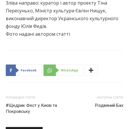
Зліва направо: куратор і автор проекту Тіна
Пересунько, Міністр культури Євген Нищук,
виконавчий директор Українського культурного
фонду Юлія Федів.
Фото надані автором статті
Facebook
WhatsApp
попередня стаття
наступна стаття
#Щедрик Фест у Києві та
Різдвяний Бах
Покровську