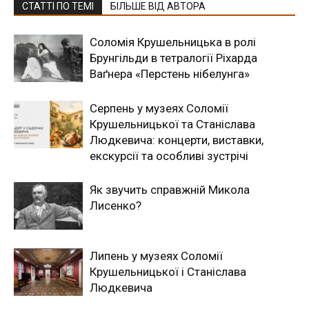
СТАТТІ ПО ТЕМІ
БІЛЬШЕ ВІД АВТОРА
Соломія Крушельницька в ролі
Брунгільди в тетралогії Ріхарда
Ваґнера «Перстень нібелунга»
Серпень у музеях Соломії
Крушельницької та Станіслава
Людкевича: концерти, виставки,
екскурсії та особливі зустрічі
Як звучить справжній Микола
Лисенко?
Липень у музеях Соломії
Крушельницької і Станіслава
Людкевича