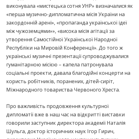
виконувала «мистецька сотня УНР» визначалися як
«перша музично-дипломатична місія України на
закордонній арені», «пропаганда української ідеї
між чужоземцями»», «висока місія агітації за
утворення Самостійної Української Народної
Республіки на Мировій Конференції». До того ж
українські музичні презентації супроводжувалися
гуманітарною місією – капела патронувала
соціальні проекти, давала благодійні концерти на
користь робітників, поранених, дітей-сиріт,
Міжнародного товариства Червоного Хреста.
Про важливість продовження культурної
дипломатії вже в наш час на відкритті виставки
говорили заступник директора академії Наталія
Шульга, доктор історичних наук Ігор Гирич,