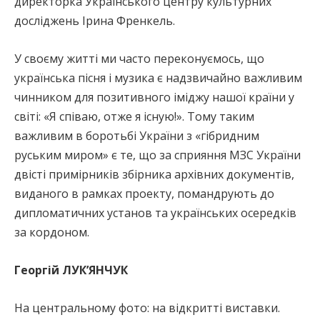
директорка Українського центру культурних
досліджень Ірина Френкель.
У своєму житті ми часто переконуємось, що
українська пісня і музика є надзвичайно важливим
чинником для позитивного іміджу нашої країни у
світі: «Я співаю, отже я існую!». Тому таким
важливим в боротьбі України з «гібридним
руським миром» є те, що за сприяння МЗС України
двісті примірників збірника архівних документів,
виданого в рамках проекту, помандрують до
дипломатичних установ та українських осередків
за кордоном.
Георгій ЛУК’ЯНЧУК
На центральному фото: на відкритті виставки.