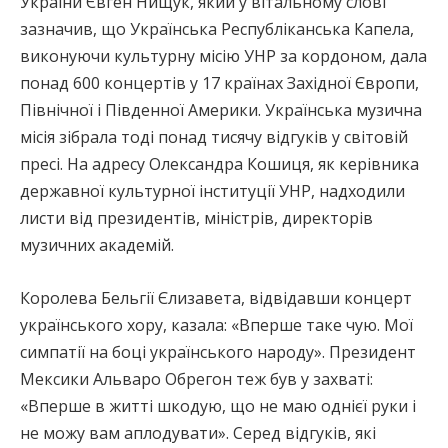
України Євген Нищук, який у вітальному слові
зазначив, що Українська Республіканська Капела,
виконуючи культурну місію УНР за кордоном, дала
понад 600 концертів у 17 країнах Західної Європи,
Північної і Південної Америки. Українська музична
місія зібрала тоді понад тисячу відгуків у світовій
пресі. На адресу Олександра Кошиця, як керівника
державної культурної інституції УНР, надходили
листи від президентів, міністрів, директорів
музичних академій.
Королева Бельгії Єлизавета, відвідавши концерт
українського хору, казала: «Вперше таке чую. Мої
симпатії на боці українського народу». Президент
Мексики Альваро Обрегон теж був у захваті:
«Вперше в житті шкодую, що не маю однієї руки і
не можу вам аплодувати». Серед відгуків, які