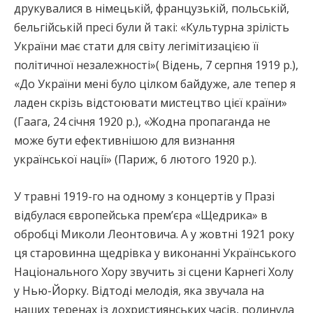
друкувалися в німецькій, французькій, польській,
бельгійській пресі були й такі: «Культурна зрілість
України має стати для світу легімітизацією її
політичної незалежності»( Відень, 7 серпня 1919 р.),
«До України мені було цілком байдуже, але тепер я
ладен скрізь відстоювати мистецтво цієї країни»
(Гаага, 24 січня 1920 р.), «Жодна пропаганда не
може бути ефективнішою для визнання
української нації» (Париж, 6 лютого 1920 р.).
У травні 1919-го на одному з концертів у Празі
відбулася європейська прем’єра «Щедрика» в
обробці Миколи Леонтовича. А у жовтні 1921 року
ця старовинна щедрівка у виконанні Українського
Національного Хору звучить зі сцени Карнегі Холу
у Нью-Йорку. Відтоді мелодія, яка звучала на
наших теренах із дохристиянських часів, полинула