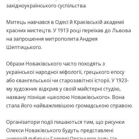
західноукраїнського суспільства.
Митець навчався в Одесі й Краківській академії
красних мистецтв. У 1913 році переїхав до Львова
на запрошення митрополита Андрея
Шептицького.
Образи Новаківського часто походять з
української народної міфології, грецького епосу
або євангельської чи старозавітної історії. У 1923-
му художник відкрив у своїй майстерні студію,
названу пізніше «школою Новаківського». Вона
стала його найважливішою громадською справою.
Організатори події пишаються тим, що рисунки
Олекси Новаківського будуть представлені
широкій публіці у Галереї Органного залу. Це –