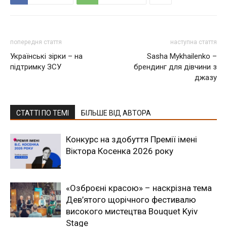
попередня стаття
наступна стаття
Українські зірки – на
Sasha Mykhailenko –
підтримку ЗСУ
брендинг для дівчини з
джазу
СТАТТІ ПО ТЕМІ
БІЛЬШЕ ВІД АВТОРА
Конкурс на здобуття Премії імені
Віктора Косенка 2026 року
«Озброєні красою» – наскрізна тема
Дев’ятого щорічного фестивалю
високого мистецтва Bouquet Kyiv
Stage