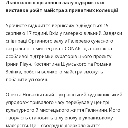
Львівського органного залу відкриється
виставка робіт майстра з приватних колекцій
Урочисте відкриття вернісажу відбудеться 19
серпня о 17 годині. Вхід у галерею вільний. Завдяки
співпраці Органного залу з Галереєю сучасного
сакрального мистецтва «ICONART», а також за
особливої підтримки кураторів цього проєкту
Ірини Різун, Костянтина Шумського та Романа
Зілінка, роботи великого майстра зможуть
побачити усі охочі.
Олекса Новаківський – український художник, який
упродовж тривалого часу перебував у центрі
культурного й мистецького життя Галичини. Його
творчість становить цілу епоху в українському
малярстві. Це – своєрідне дзеркало життя