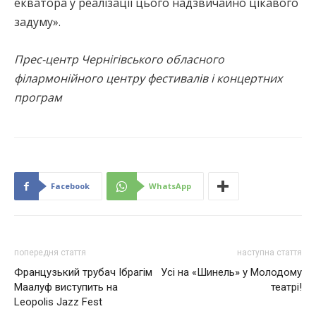
екватора у реалізації цього надзвичайно цікавого
задуму».
Прес-центр Чернігівського обласного
філармонійного центру фестивалів і концертних
програм
Facebook
WhatsApp
попередня стаття
наступна стаття
Французький трубач Ібрагім
Усі на «Шинель» у Молодому
Маалуф виступить на
театрі!
Leopolis Jazz Fest