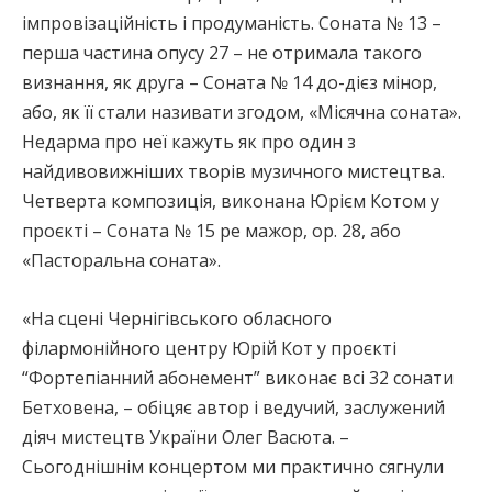
імпровізаційність і продуманість. Соната № 13 –
перша частина опусу 27 – не отримала такого
визнання, як друга – Соната № 14 до-дієз мінор,
або, як її стали називати згодом, «Місячна соната».
Недарма про неї кажуть як про один з
найдивовижніших творів музичного мистецтва.
Четверта композиція, виконана Юрієм Котом у
проєкті – Соната № 15 ре мажор, op. 28, або
«Пасторальна соната».
«На сцені Чернігівського обласного
філармонійного центру Юрій Кот у проєкті
“Фортепіанний абонемент” виконає всі 32 сонати
Бетховена, – обіцяє автор і ведучий, заслужений
діяч мистецтв України Олег Васюта. –
Сьогоднішнім концертом ми практично сягнули