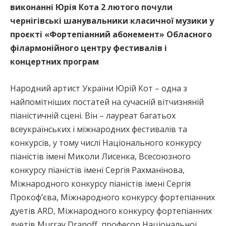
виконанні Юрія Кота 2 лютого почули
чернігівські шанувальники класичної музики у
проєкті «Фортепіанний абонемент» Обласного
філармонійного центру фестивалів і
концертних програм
Народний артист України Юрій Кот – одна з
найпомітніших постатей на сучасній вітчизняній
піаністичній сцені. Він – лауреат багатьох
всеукраїнських і міжнародних фестивалів та
конкурсів, у тому числі Національного конкурсу
піаністів імені Миколи Лисенка, Всесоюзного
конкурсу піаністів імені Сергія Рахманінова,
Міжнародного конкурсу піаністів імені Сергія
Прокоф’єва, Міжнародного конкурсу фортепіанних
дуетів ARD, Міжнародного конкурсу фортепіанних
дуетів Murray Dranoff, професор Національної