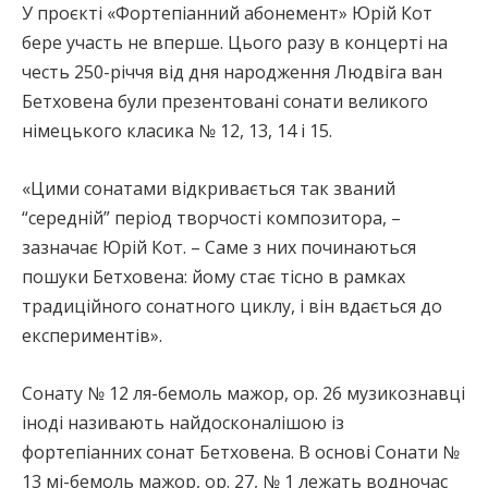
У проєкті «Фортепіанний абонемент» Юрій Кот
бере участь не вперше. Цього разу в концерті на
честь 250-річчя від дня народження Людвіга ван
Бетховена були презентовані сонати великого
німецького класика № 12, 13, 14 і 15.
«Цими сонатами відкривається так званий
“середній” період творчості композитора, –
зазначає Юрій Кот. – Саме з них починаються
пошуки Бетховена: йому стає тісно в рамках
традиційного сонатного циклу, і він вдається до
експериментів».
Сонату № 12 ля-бемоль мажор, ор. 26 музикознавці
іноді називають найдосконалішою із
фортепіанних сонат Бетховена. В основі Сонати №
13 мі-бемоль мажор, ор. 27, № 1 лежать водночас