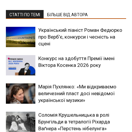
СТАТТІ ПО ТЕМІ
БІЛЬШЕ ВІД АВТОРА
Український піаніст Роман Федюрко
про Верб’є, конкурси і чесність на
сцені
Конкурс на здобуття Премії імені
Віктора Косенка 2026 року
Марія Пухлянко: «Ми відкриваємо
величезний пласт досі невідомої
української музики»
Соломія Крушельницька в ролі
Брунгільди в тетралогії Ріхарда
Ваґнера «Перстень нібелунга»