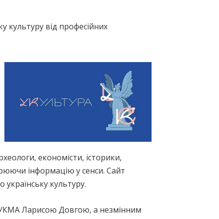
ку культуру від професійних
рхеологи, економісти, історики,
орюючи інформацію у сенси. Сайт
 українську культуру.
аУКМА Ларисою Довгою, а незмінним