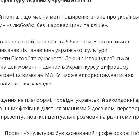
 культуру України у зручний спосіб
й портал, що має на меті поширення знань про українсь
ту – «з любов’ю, без шароварщини та кліше».
відеолекцій, інтервʼю та бібліотеки. В захопливих і
них знавців і знавчинь української культури
її історії та сучасності. Лекції з історії української
 на цей момент – єдиний в Україні курс у цифровому
рограмі та вимогам МОНУ і може використовуватися як
навчальних закладів.
міщених на платформі, провідні українські й закордонні а
то інших фахівців діляться знаннями й досвідом, перетв
резентує нові концептуальні розмови на різні теми про
Проєкт «УКультура» був заснований професоркою Н