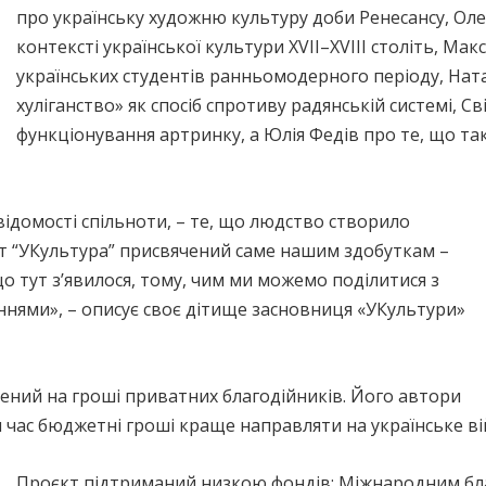
про українську художню культуру доби Ренесансу, Оле
контексті української культури XVII–XVIII століть, Ма
українських студентів ранньомодерного періоду, Ната
хуліганство» як спосіб спротиву радянській системі, С
функціонування артринку, а Юлія Федів про те, що т
свідомості спільноти, – те, що людство створило
т “УКультура” присвячений саме нашим здобуткам –
що тут з’явилося, тому, чим ми можемо поділитися з
нями», – описує своє дітище засновниця «УКультури»
рений на гроші приватних благодійників. Його автори
час бюджетні гроші краще направляти на українське ві
Проєкт підтриманий низкою фондів: Міжнародним б