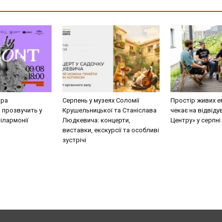
тра
Серпень у музеях Соломії
Простір живих е
 прозвучить у
Крушельницької та Станіслава
чекає на відвіду
ілармонії
Людкевича: концерти,
Центру» у серпні
виставки, екскурсії та особливі
зустрічі