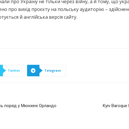
и про Україну не тільки через війну, а й тому, що укра
ено про вихід проєкту на польську аудиторію – здійснен
ується й англійська версія сайту.
Twitter
Telegram
лись поряд у Мюнхені Орландо
Kyiv Baroque