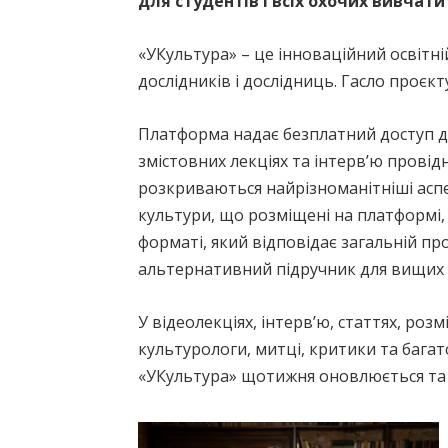
для студентів і всіх охочих вивчати
«УКультура» – це інноваційний освітні
дослідників і дослідниць. Гасло проєк
Платформа надає безплатний доступ до 
змістовних лекціях та інтервʼю провід
розкриваються найрізноманітніші аспекти 
культури, що розміщені на платформі,
форматі, який відповідає загальній п
альтернативний підручник для вищих 
У відеолекціях, інтерв’ю, статтях, роз
культурологи, митці, критики та бага
«УКультура» щотижня оновлюється та п