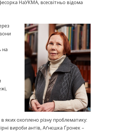
фесорка НаУКМА, всесвітньо відома
ерез
 вони
ь на
и
жі,
 в яких охоплено різну проблематику:
рні вироби антів, Аґнєшка Ґронек –