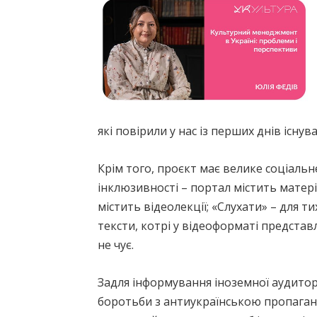
які повірили у нас із перших днів існ
Крім того, проєкт має велике соціаль
інклюзивності – портал містить матер
містить відеолекції; «Слухати» – для т
тексти, котрі у відеоформаті представл
не чує.
Задля інформування іноземної аудиторії
боротьби з антиукраїнською пропаган