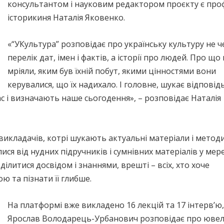
консультантом і науковим редактором проєкту є про
історикиня Наталія Яковенко.
«“УКультура” розповідає про українську культуру не ч
перелік дат, імен і фактів, а історії про людей. Про що
мріяли, яким був їхній побут, якими цінностями вони
керувалися, що їх надихало. І головне, шукає відповід
нас і визначають наше сьогодення», – розповідає Наталія
викладачів, котрі шукають актуальні матеріали і метод
ися від нудних підручників і сумнівних матеріалів у мере
 ділитися досвідом і знаннями, врешті – всіх, хто хоче
 та пізнати її глибше.
На платформі вже викладено 16 лекцій та 17 інтервʼю,
Ярослав Володарець-Урбанович розповідає про ювелі