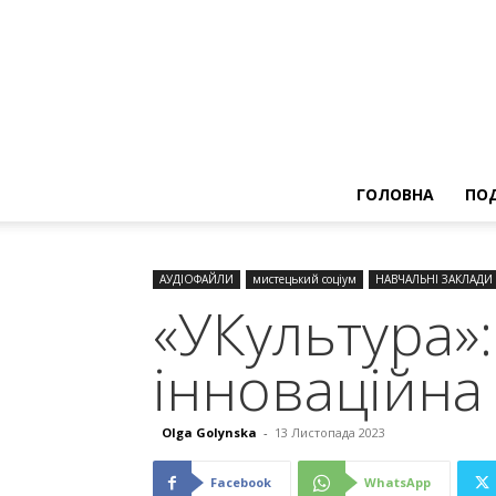
ГОЛОВНА
ПОД
АУДІОФАЙЛИ
мистецький соціум
НАВЧАЛЬНІ ЗАКЛАДИ
«УКультура»
інноваційна
Olga Golynska
-
13 Листопада 2023
Facebook
WhatsApp