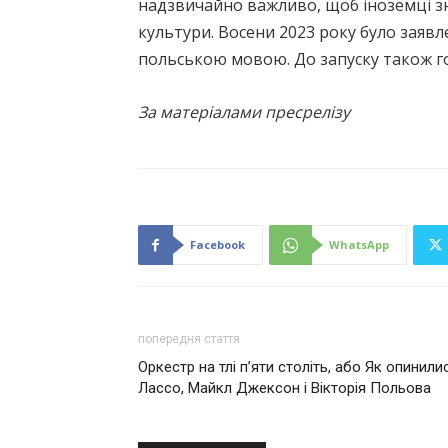
надзвичайно важливо, щоб іноземці знал
культури. Восени 2023 року було заявл
польською мовою. До запуску також гот
За матеріалами пресрелізу
Facebook
WhatsApp
попередня стаття
Оркестр на тлі п’яти століть, або Як опини
Лассо, Майкл Джексон і Вікторія Польова