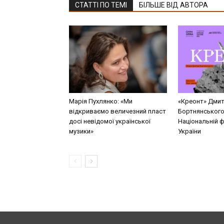
СТАТТІ ПО ТЕМІ
БІЛЬШЕ ВІД АВТОРА
Марія Пухлянко: «Ми
«Креонт» Дми
відкриваємо величезний пласт
Бортнянського
досі невідомої української
Національній ф
музики»
України