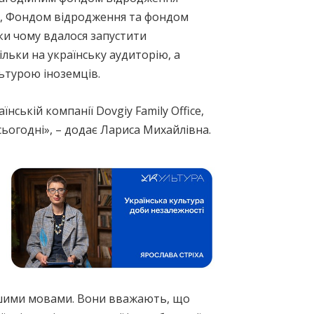
ом, Фондом відродження та фондом
яки чому вдалося запустити
льки на українську аудиторію, а
ьтурою іноземців.
ській компанії Dovgiy Family Office,
сьогодні», – додає Лариса Михайлівна.
ншими мовами. Вони вважають, що