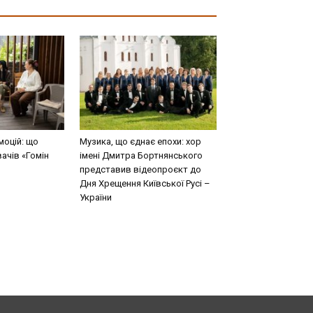
моцій: що
Музика, що єднає епохи: хор
вачів «Гомін
імені Дмитра Бортнянського
представив відеопроєкт до
Дня Хрещення Київської Русі –
України