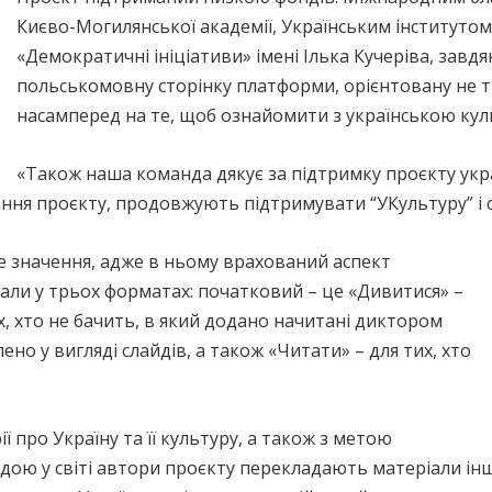
Києво-Могилянської академії, Українським інститут
«Демократичні ініціативи» імені Ілька Кучеріва, завд
польськомовну сторінку платформи, орієнтовану не ті
насамперед на те, щоб ознайомити з українською кул
«Також наша команда дякує за підтримку проєкту україн
ування проєкту, продовжують підтримувати “УКультуру” і 
не значення, адже в ньому врахований аспект
іали у трьох форматах: початковий – це «Дивитися» –
их, хто не бачить, в який додано начитані диктором
ено у вигляді слайдів, а також «Читати» – для тих, хто
 про Україну та її культуру, а також з метою
дою у світі автори проєкту перекладають матеріали і