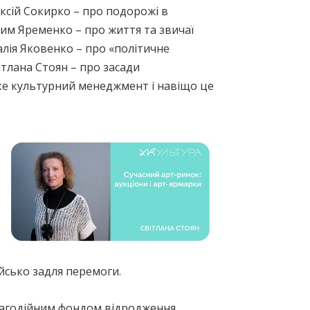
ксій Сокирко – про подорожі в
ксим Яременко – про життя та звичаї
лія Яковенко – про «політичне
вітлана Стоян – про засади
аке культурний менеджмент і навіщо це
йсько задля перемоги.
лагодійним фондом відродження