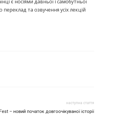
їнці є носіями давньої і самобутньої
о переклад та озвучення усіх лекцій
наступна стаття
 Fest – новий початок довгоочікуваної історії