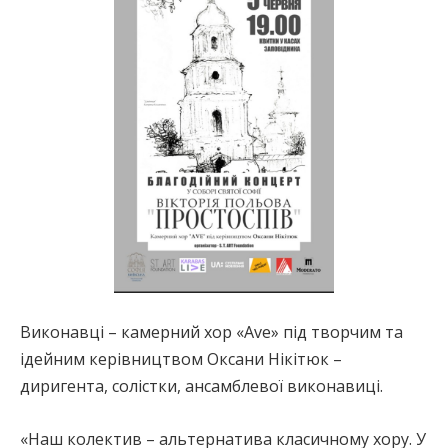
Виконавці – камерний хор «Ave» під творчим та
ідейним керівництвом Оксани Нікітюк –
диригента, солістки, ансамблевої виконавиці.
«Наш колектив – альтернатива класичному хору. У