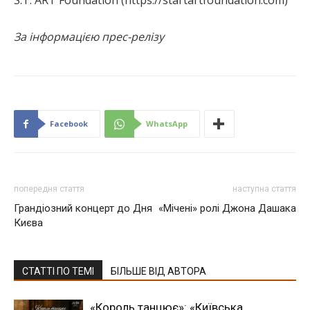
S.T. ART Foundation (https://startartfoundation.com)
За інформацією прес-релізу
Facebook
WhatsApp
попередня стаття
наступна стаття
Грандіозний концерт до Дня
«Мічені» ролі Джона Дашака
Києва
СТАТТІ ПО ТЕМІ
БІЛЬШЕ ВІД АВТОРА
«Король танцює»: «Київська