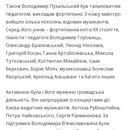
Також Володимир Пухальський був талановитим
педагогом, викладав фортепіано. З класу маестро
вийшло кілька поколінь відомих музикантів.
Серед його учнів – фортепіанна еліта ХХ століття,
піаністи і педагоги Володимир Горовиць,
Олександр Браїловський, Леонід Ніколаєв,
Григорій Коган, Ганна Артоболевська, Микола
Тутковський, Костянтин Михайлов, Ісаак
Беркович, Борис Міліч, музикознавці Болеслав
Яворський, Арнольд Альшванг та багато інших.
Активною була і його музично громадська
діяльність. Він запрошував із концертами до
Києва видатних музикантів: Антона Рубінштейна,
Петра Чайковського, Сергія Рахманінова. За
підтримки Володимира В’ячеславовича були