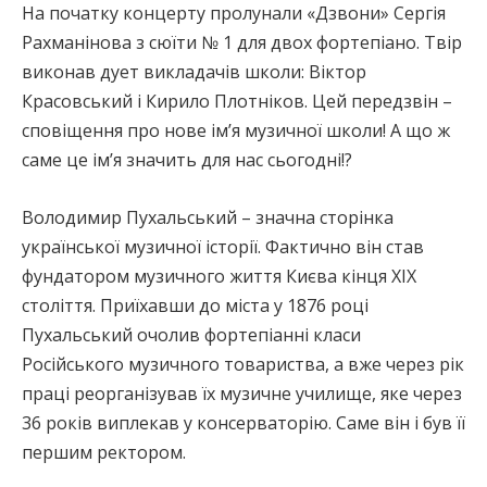
На початку концерту пролунали «Дзвони» Сергія
Рахманінова з сюїти № 1 для двох фортепіано. Твір
виконав дует викладачів школи: Віктор
Красовський і Кирило Плотніков. Цей передзвін –
сповіщення про нове ім’я музичної школи! А що ж
саме це ім’я значить для нас сьогодні!?
Володимир Пухальський – значна сторінка
української музичної історії. Фактично він став
фундатором музичного життя Києва кінця ХІХ
століття. Приїхавши до міста у 1876 році
Пухальський очолив фортепіанні класи
Російського музичного товариства, а вже через рік
праці реорганізував їх музичне училище, яке через
36 років виплекав у консерваторію. Саме він і був її
першим ректором.