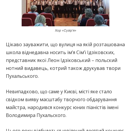
Хор «Сузір’я»
Цікаво зауважити, що вулиця на якій розташована
школа віднедавна носить ім’я Сім’ї Ідзіковских,
представник якої Леон Ідзіковський – польский
нотний видавець, котрий також друкував твори
Пухальського.
Невипадково, що саме у Києві, місті яке стало
свідком вияву масштабу творчого обдарування
майстра, народився конкурс юних піаністів імені
Володимира Пухальского.
Цього року відбудеться ювілений десятий конкурс.