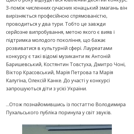
З-поміж численних сучасних юнацький змагань він
вирізняється професійною спрямованістю,
проводиться у два тури. Тобто це завжди
серйозне випробування, метою якого є вияв і
підтримка молодого покоління, що бажає
розвиватися в культурній сфері. Лауреатами
конкурсу є такі відомі музиканти як Антоній
Баришевський, Костянтин Товстуха, Дмитро Чоні,
Віктор Красовський, Марія Петрова та Марія
Калугіна, Олексій Канке. До участі у конкурсі
запрошуються діти з усієї України.
…Отож познайомившись із постаттю Володимира
Пухальського публіка поринула у світ звуків.