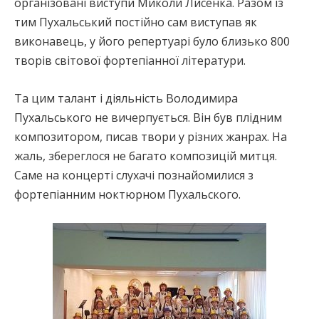
організовані виступи Миколи Лисенка. Разом із
тим Пухальський постійно сам виступав як
виконавець, у його репертуарі було близько 800
творів світової фортепіанної літератури.
Та цим талант і діяльність Володимира
Пухальського не вичерпується. Він був плідним
композитором, писав твори у різних жанрах. На
жаль, збереглося не багато композицій митця.
Саме на концерті слухачі познайомилися з
фортепіанним ноктюрном Пухальского.