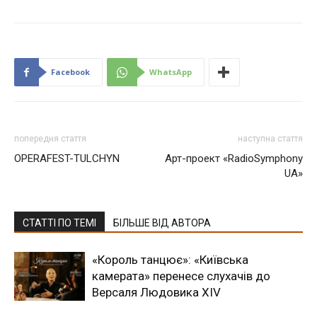
Facebook
WhatsApp
попередня стаття
наступна стаття
OPERAFEST-TULCHYN
Арт-проект «RadioSymphony
UA»
СТАТТІ ПО ТЕМІ
БІЛЬШЕ ВІД АВТОРА
«Король танцює»: «Київська
камерата» перенесе слухачів до
Версаля Людовика XIV