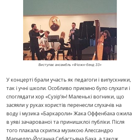
Виступає ансамбль «Ф’южн-бенд 33»
У концерті брали участь як педагоги і випускники,
так і учні школи. Особливо приємно було слухати і
споглядати хор «Сузір’я»! Маленькі вогники, що
засяяли у руках хористів перенесли слухачів на
воду і музика «Баркароли» Жака Оффенбаха ожила
в уяві зачарованої та принишклої публіки. Після
того плакала скрипка музикою Алессандро
Марчелло-Йоганна Себастьяна Баха, а також