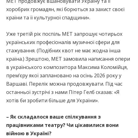
МЕТ продовжує вшановувати Україну та її
хоробрих громадян, які борються за захист своєї
країни та її культурної спадщини».
Уже третій рік поспіль МЕТ запрошує чотирьох
українських професіоналів музичної сфери для
стажування. (Подібних квот не має жодна інша
країна.) Зрештою, МЕТ замовила написання опери
в українського композитора Максима Коломійця,
премʼєру якої заплановано на осінь 2026 року у
Варшаві. Перелік можна продовжувати. Під час
останньої зустрічі з нами Пітер Гелб сказав: «Я
хотів би зробити більше для України».
– Як складалося ваше спілкування з
працівниками театру? Чи цікавилися вони
війною в Україні?