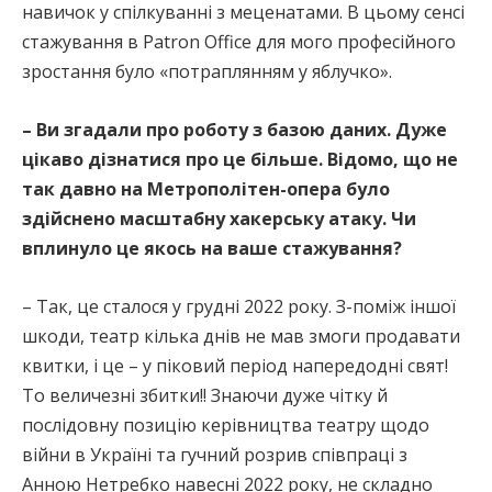
навичок у спілкуванні з меценатами. В цьому сенсі
стажування в Patron Office для мого професійного
зростання було «потраплянням у яблучко».
– Ви згадали про роботу з базою даних. Дуже
цікаво дізнатися про це більше. Відомо, що не
так давно на Метрополітен-опера було
здійснено масштабну хакерську атаку. Чи
вплинуло це якось на ваше стажування?
– Так, це сталося у грудні 2022 року. З-поміж іншої
шкоди, театр кілька днів не мав змоги продавати
квитки, і це – у піковий період напередодні свят!
То величезні збитки!! Знаючи дуже чітку й
послідовну позицію керівництва театру щодо
війни в Україні та гучний розрив співпраці з
Анною Нетребко навесні 2022 року, не складно