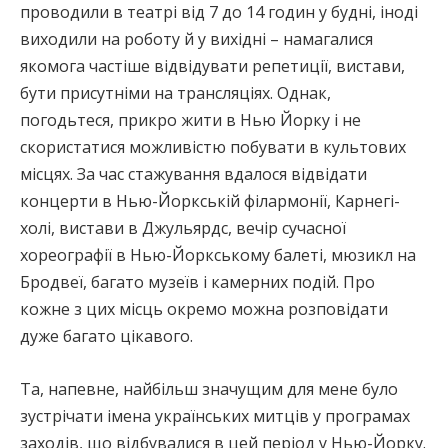
проводили в театрі від 7 до 14 годин у будні, іноді
виходили на роботу й у вихідні – намагалися
якомога частіше відвідувати репетиції, вистави,
бути присутніми на трансляціях. Однак,
погодьтеся, прикро жити в Нью Йорку і не
скористатися можливістю побувати в культових
місцях. За час стажування вдалося відвідати
концерти в Нью-Йоркській філармонії, Карнегі-
холі, вистави в Джульярдс, вечір сучасної
хореографії в Нью-Йоркському балеті, мюзикл на
Бродвеї, багато музеїв і камерних подій. Про
кожне з цих місць окремо можна розповідати
дуже багато цікавого.
Та, напевне, найбільш значущим для мене було
зустрічати імена українських митців у програмах
заходів, що відбувалися в цей період у Нью-Йорку.