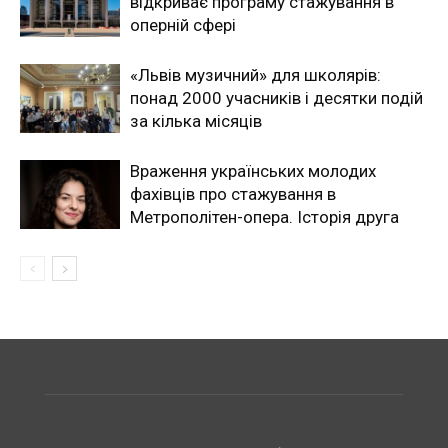
відкриває програму стажування в
оперній сфері
«Львів музичний» для школярів:
понад 2000 учасників і десятки подій
за кілька місяців
Враження українських молодих
фахівців про стажування в
Метрополітен-опера. Історія друга