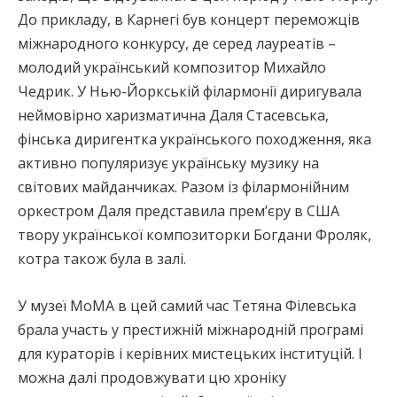
До прикладу, в Карнегі був концерт переможців
міжнародного конкурсу, де серед лауреатів –
молодий український композитор Михайло
Чедрик. У Нью-Йоркській філармонії диригувала
неймовірно харизматична Даля Стасевська,
фінська диригентка українського походження, яка
активно популяризує українську музику на
світових майданчиках. Разом із філармонійним
оркестром Даля представила прем’єру в США
твору української композиторки Богдани Фроляк,
котра також була в залі.
У музеї МоМА в цей самий час Тетяна Філевська
брала участь у престижній міжнародній програмі
для кураторів і керівних мистецьких інституцій. І
можна далі продовжувати цю хроніку