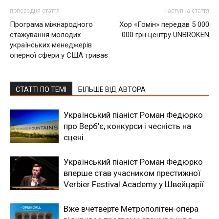
попередня стаття
наступна стаття
Програма міжнародного
Хор «Гомін» передав 5 000
стажування молодих
000 грн центру UNBROKEN
українських менеджерів
оперної сфери у США триває
СТАТТІ ПО ТЕМІ
БІЛЬШЕ ВІД АВТОРА
Український піаніст Роман Федюрко
про Верб’є, конкурси і чесність на
сцені
Український піаніст Роман Федюрко
вперше став учасником престижної
Verbier Festival Academy у Швейцарії
Вже вчетверте Метрополітен-опера