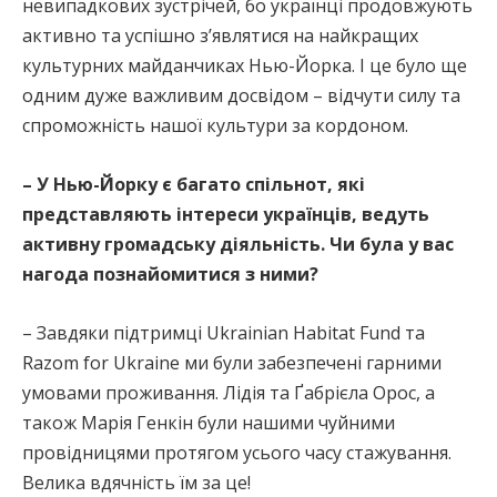
невипадкових зустрічей, бо українці продовжують
активно та успішно з’являтися на найкращих
культурних майданчиках Нью-Йорка. І це було ще
одним дуже важливим досвідом – відчути силу та
спроможність нашої культури за кордоном.
– У Нью-Йорку є багато спільнот, які
представляють інтереси українців, ведуть
активну громадську діяльність. Чи була у вас
нагода познайомитися з ними?
– Завдяки підтримці Ukrainian Habitat Fund та
Razom for Ukraine ми були забезпечені гарними
умовами проживання. Лідія та Ґабрієла Орос, а
також Марія Генкін були нашими чуйними
провідницями протягом усього часу стажування.
Велика вдячність їм за це!