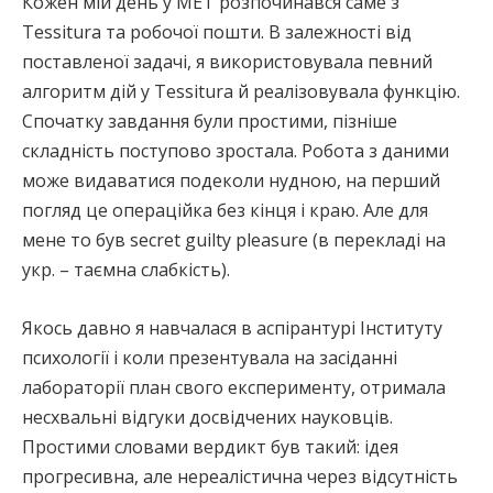
Кожен мій день у МЕТ розпочинався саме з
Tessitura та робочої пошти. В залежності від
поставленої задачі, я використовувала певний
алгоритм дій у Tessitura й реалізовувала функцію.
Спочатку завдання були простими, пізніше
складність поступово зростала. Робота з даними
може видаватися подеколи нудною, на перший
погляд це операційка без кінця і краю. Але для
мене то був secret guilty pleasure (в перекладі на
укр. – таємна слабкість).
Якось давно я навчалася в аспірантурі Інституту
психології і коли презентувала на засіданні
лабораторії план свого експерименту, отримала
несхвальні відгуки досвідчених науковців.
Простими словами вердикт був такий: ідея
прогресивна, але нереалістична через відсутність