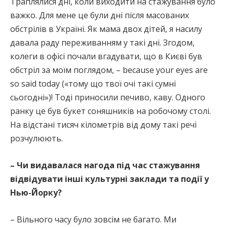
Траплялися дні, коли виходити на стажування було
важко. Для мене це були дні після масованих
обстрілів в Україні. Як мама двох дітей, я насилу
давала раду переживанням у такі дні. Згодом,
колеги в офісі почали вгадувати, що в Києві був
обстріл за моїм поглядом, – because your eyes are
so said today («тому що твої очі такі сумні
сьогодні»)! Тоді приносили печиво, каву. Одного
ранку це був букет соняшників на робочому столі.
На відстані тисяч кілометрів від дому такі речі
розчулюють.
– Чи видавалася нагода під час стажування
відвідувати інші культурні заклади та події у
Нью-Йорку?
– Вільного часу було зовсім не багато. Ми