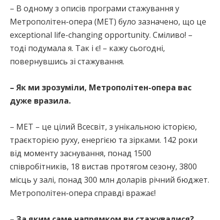
– В одному з описів програми стажування у
Метрополітен-опера (МЕТ) було зазначено, що це
exceptional life-changing opportunity. Сміливо! –
тоді подумала я. Так і є! – кажу сьогодні,
повернувшись зі стажування.
– Як ми зрозуміли, Метрополітен-опера вас
дуже вразила.
– МЕТ – це цілий Всесвіт, з унікальною історією,
траєкторією руху, енергією та зірками. 142 роки
від моменту заснування, понад 1500
співробітників, 18 вистав протягом сезону, 3800
місць у залі, понад 300 млн доларів річний бюджет.
Метрополітен-опера справді вражає!
– За яким саме напрямком ви стажувалися?