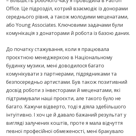
– Більшість робочого часу я проводила в Patron
Office. Це підрозділ, котрий взаємодіє із донорами
середнього рівня, а також молодими меценатами,
або Young Associates. Ключовими задачами були
комунікація з донаторами й робота із базою даних.
До початку стажування, коли я працювала
проєктною менеджеркою в Національному
будинку музики, мені доводилося багато
комунікувати з партнерами, підрядниками та
безпосередньо артистами. Був також позитивний
досвід роботи з інвесторами й меценатами, які
підтримували наші проєкти, але такого було не
багато. Кажучи відверто, тоді я діяла здебільшого
інтуїтивно. І хоч це й давало бажаний результат у
вигляді залучених коштів, проте я мала відчуття
певної професійної обмеженості, мені бракувало