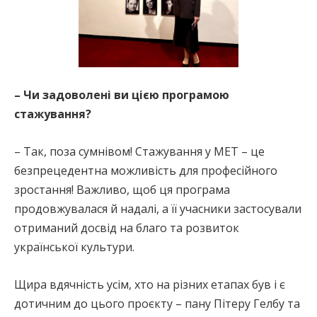
– Чи задоволені ви цією програмою
стажування?
– Так, поза сумнівом! Стажування у МЕТ – це
безпрецедентна можливість для професійного
зростання! Важливо, щоб ця програма
продовжувалася й надалі, а її учасники застосували
отриманий досвід на благо та розвиток
української культури.
Щира вдячність усім, хто на різних етапах був і є
дотичним до цього проєкту – пану Пітеру Гелбу та