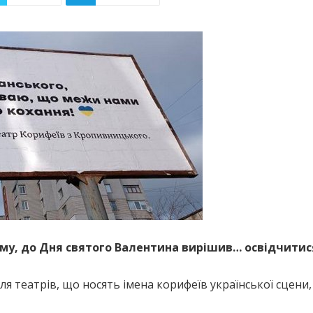
му, до Дня святого Валентина вирішив… освідчитися
іля театрів, що носять імена корифеїв української сцени, 