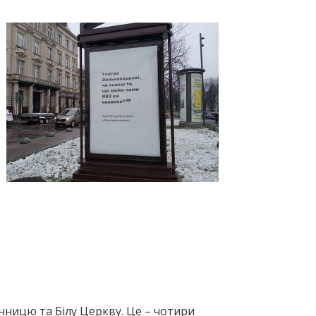
нницю та Білу Церкву. Це – чотири