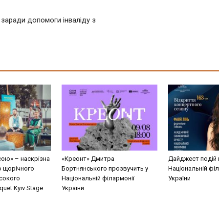
 заради допомоги інваліду з
сою» – наскрізна
«Креонт» Дмитра
Дайджест подій 
о щорічного
Бортнянського прозвучить у
Національній філ
сокого
Національній філармонії
України
uet Kyiv Stage
України