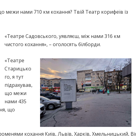
що межи нами 710 км кохання? Твій Театр корифеїв із
«Театре Садовського, уявляєш, між нами 316 км
чистого кохання», – оголосять білборди.
«Театре
Старицько
го, я тут
підрахував,
що межи
нами 435
ня, що
менями кохання Київ, Львів, Харків, Хмельницький, Ві