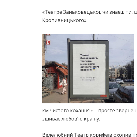
«Театре Заньковецької, чи знаєш ти, 
Кропивницького».
км чистого кохання!» – просте звернен
зшиває любов’ю країну.
Велелюбний Театр корифеїв охопив про