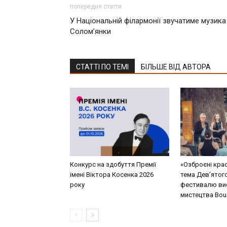
попередня стаття
У Національній філармонії звучатиме музика
Солом’янки
СТАТТІ ПО ТЕМІ
БІЛЬШЕ ВІД АВТОРА
Конкурс на здобуття Премії
«Озброєні кра
імені Віктора Косенка 2026
тема Дев’ятог
року
фестивалю ви
мистецтва Bouq