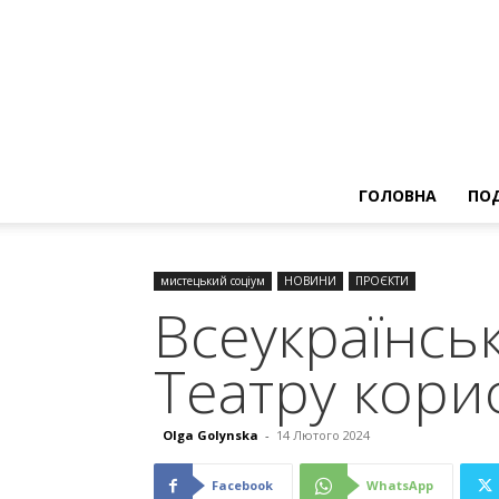
ГОЛОВНА
ПОД
мистецький соціум
НОВИНИ
ПРОЄКТИ
Всеукраїнськ
Театру кори
Olga Golynska
-
14 Лютого 2024
Facebook
WhatsApp