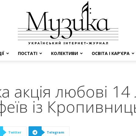
ІЇ
ПОСТАТІ
КОЛЕКТИВИ
ОСВІТА І КАР’ЄРА
МУЗИКА
а акція любові 14
феїв із Кропивниц
Twitter
Telegram