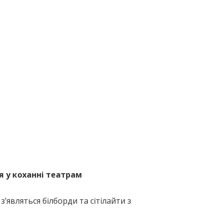
 у коханні театрам
з’являться білборди та сітілайти з