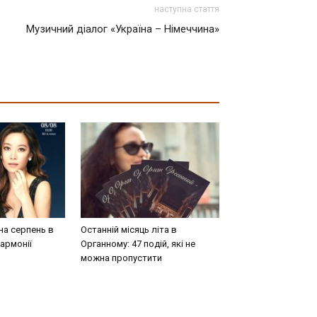
наступна стаття
Музичний діалог «Україна – Німеччина»
на серпень в
Останній місяць літа в
армонії
Органному: 47 подій, які не
можна пропустити