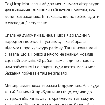
Тоді Ігор Мацієвський дав мені чимало літератури
для вивчення. Вирішили займатися Поліссям, яке
мене теж захопило. Він сказав, що потрібно їздити
в експедиції регулярно.
Спала на думку Київщина. Пішов я до Будинку
народної творчості – установу, яка збирала
відомості про культуру регіону. Там жіночка мені
сказала, що в Поліссі я нічого не знайду: мовляв,
«це найпасивніший район, там люди не знають
чим займатися і не радять туди їхати». Але ж моє
бажання побувати там не згасало.
Ми вирішили поїхати разом із дружиною. Але куди
ж іти? Зазвичай, прибувши на місце, ходили до
сільради або на пошту, в крайньому випадку до
магазину. Пішли до міськвиконкому. В мене був