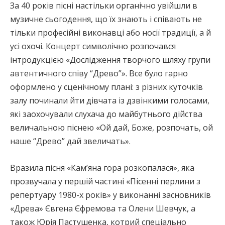
За 40 років пісні настільки органічно увійшли в
музичне сьогодення, що їх знають і співають не
тільки професійні виконавці або носії традиції, а й
усі охочі. Концерт символічно розпочався
інтродукцією «Дослідження творчого шляху групи
автентичного співу “Древо”». Все було гарно
оформлено у сценічному плані: з різних куточків
залу починали йти дівчата із дзвінкими голосами,
які заохочували слухача до майбутнього дійства
величальною піснею «Ой дай, Боже, розпочать, ой
наше “Древо” дай звеличать».
Вразила пісня «Кам’яна гора розкопалася», яка
прозвучала у першій частині «Пісенні перлини з
репертуару 1980-х років» у виконанні засновників
«Древа» Євгена Єфремова та Олени Шевчук, а
також Юрія Пастушенка, котрий спеціально