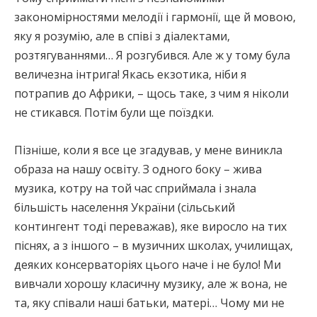
закономірностями мелодії і гармонії, ще й мовою,
яку я розумію, але в співі з діалектами,
розтягуваннями… Я розгубився. Але ж у тому була
величезна інтрига! Якась екзотика, ніби я
потрапив до Африки, – щось таке, з чим я ніколи
не стикався. Потім були ще поїздки.
Пізніше, коли я все це згадував, у мене виникла
образа на нашу освіту. З одного боку – жива
музика, котру на той час сприймала і знала
більшість населення України (сільський
контингент тоді переважав), яке виросло на тих
піснях, а з іншого – в музичних школах, училищах,
деяких консерваторіях цього наче і не було! Ми
вивчали хорошу класичну музику, але ж вона, не
та, яку співали наші батьки, матері… Чому ми не