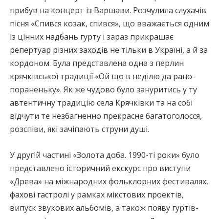
прибув на концерт із Варшави. Розчулила слухачів
пісня «Спився козак, спився», що вважається одним
із цінних надбань гурту і зараз прикрашає
репертуар різних заходів не тільки в Україні, а й за
кордоном. Була представлена одна з перлин
крячківської традиції «Ой що в неділю да рано-
пораненьку». Як же чудово було зануритись у ту
автентичну традицію села Крячківки та на собі
відчути те незбагненно прекрасне багатоголосся,
розспіви, які зачіпають струни душі.
У другій частині «Золота доба. 1990-ті роки» було
представлено історичний екскурс про виступи
«Древа» на міжнародних фольклорних фестивалях,
фахові гастролі у рамках мікстових проектів,
випуск звукових альбомів, а також появу гуртів-