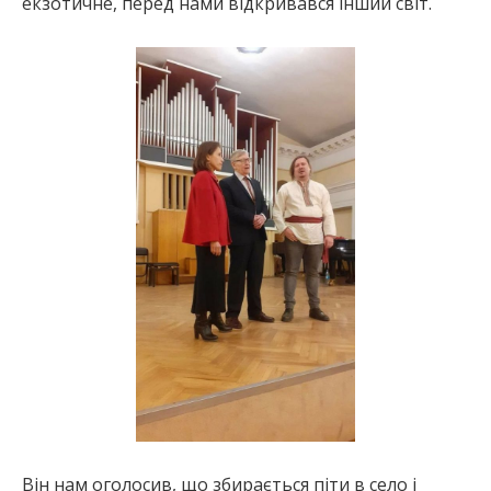
екзотичне, перед нами відкривався інший світ.
Він нам оголосив, що збирається піти в село і