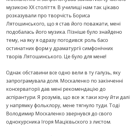
музикою ХХ століття. В училищі нам так цікаво
розказували про творчість Бориса
Лятошинського, що я став його поважати, мені
подобалась його музика. Пізніше було знайдено
тему, на яку я одразу погодився: роль басо
остинатних форм у драматургії симфонічних
творів Лятошинського. Це було для мене!
Однак обставини все одно вели в ту галузь, яку
запрограмувала доля. Москаленко по закінченні
консерваторії дав мені рекомендацію до
аспірантури. Я розумів, що все ж таки хочу йти далі
у напрямку фольклору, мене тягнуло туди. Тоді
Володимир Москаленко звернувся до свого
однокурсника Ігоря Мацієвьского з листом.