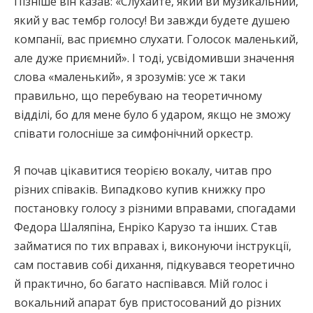
Пізніше він казав: «Слухайте, який ви музикальний,
який у вас тембр голосу! Ви завжди будете душею
компанії, вас приємно слухати. Голосок маленький,
але дуже приємний». І тоді, усвідомивши значення
слова «маленький», я зрозумів: усе ж таки
правильно, що перебуваю на теоретичному
відділі, бо для мене було б ударом, якщо не зможу
співати голосніше за симфонічний оркестр.
Я почав цікавитися теорією вокалу, читав про
різних співаків. Випадково купив книжку про
постановку голосу з різними вправами, спогадами
Федора Шаляпіна, Енріко Карузо та інших. Став
займатися по тих вправах і, виконуючи інструкції,
сам поставив собі дихання, підкувався теоретично
й практично, бо багато наспівався. Мій голос і
вокальний апарат був пристосований до різних