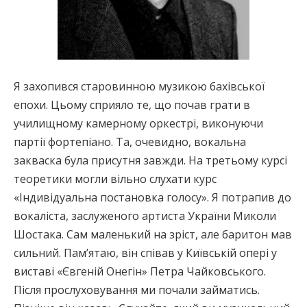
Я захопився старовинною музикою бахівської
епохи. Цьому сприяло те, що почав грати в
училищному камерному оркестрі, виконуючи
партії фортепіано. Та, очевидно, вокальна
закваска була присутня завжди. На третьому курсі
теоретики могли вільно слухати курс
«Індивідуальна постановка голосу». Я потрапив до
вокаліста, заслуженого артиста України Миколи
Шостака. Сам маленький на зріст, але баритон мав
сильний. Пам’ятаю, він співав у Київській опері у
виставі «Євгеній Онегін» Петра Чайковського.
Після прослуховування ми почали займатись.