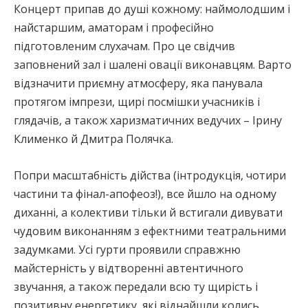
Концерт припав до душі кожному: наймолодшим і
найстаршим, аматорам і професійно
підготовленим слухачам. Про це свідчив
заповнений зал і шалені овації виконавцям. Варто
відзначити приємну атмосферу, яка панувала
протягом імпрези, щирі посмішки учасників і
глядачів, а також харизматичних ведучих – Ірину
Клименко й Дмитра Полячка.
Попри масштабність дійства (інтродукція, чотири
частини та фінал-апофеоз!), все йшло на одному
диханні, а колективи тільки й встигали дивувати
чудовим виконанням з ефектними театральними
задумками. Усі гурти проявили справжню
майстерність у відтворенні автентичного
звучання, а також передали всю ту щирість і
позитивну енергетику, які віднайшли колись