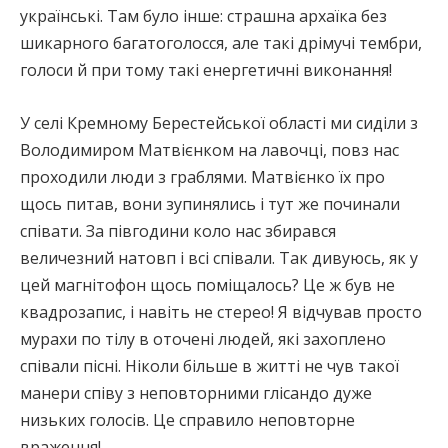
українські. Там було інше: страшна архаїка без
шикарного багатоголосся, але такі дрімучі тембри,
голоси й при тому такі енергетичні виконання!
У селі Кремному Берестейської області ми сиділи з
Володимиром Матвієнком на лавочці, повз нас
проходили люди з граблями. Матвієнко їх про
щось питав, вони зупинялись і тут же починали
співати. За півгодини коло нас збирався
величезний натовп і всі співали. Так дивуюсь, як у
цей магнітофон щось поміщалось? Це ж був не
квадрозапис, і навіть не стерео! Я відчував просто
мурахи по тілу в оточені людей, які захоплено
співали пісні. Ніколи більше в житті не чув такої
манери співу з неповторними глісандо дуже
низьких голосів. Це справило неповторне
враження!