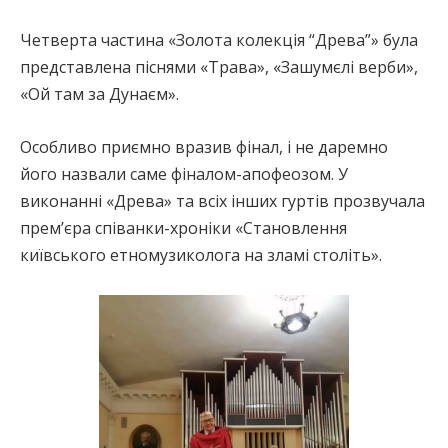
Четверта частина «Золота колекція “Древа”» була
представлена піснями «Трава», «Зашумєлі верби»,
«Ой там за Дунаєм».
Особливо приємно вразив фінал, і не даремно
його назвали саме фіналом-апофеозом. У
виконанні «Древа» та всіх інших гуртів прозвучала
прем’єра співанки-хроніки «Становлення
київського етномузиколога на зламі століть».