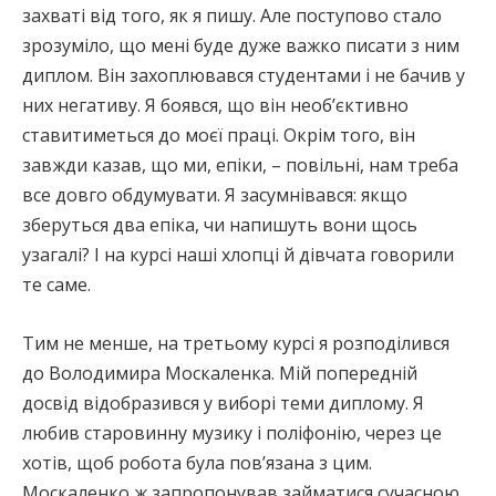
захваті від того, як я пишу. Але поступово стало
зрозуміло, що мені буде дуже важко писати з ним
диплом. Він захоплювався студентами і не бачив у
них негативу. Я боявся, що він необ’єктивно
ставитиметься до моєї праці. Окрім того, він
завжди казав, що ми, епіки, – повільні, нам треба
все довго обдумувати. Я засумнівався: якщо
зберуться два епіка, чи напишуть вони щось
узагалі? І на курсі наші хлопці й дівчата говорили
те саме.
Тим не менше, на третьому курсі я розподілився
до Володимира Москаленка. Мій попередній
досвід відобразився у виборі теми диплому. Я
любив старовинну музику і поліфонію, через це
хотів, щоб робота була пов’язана з цим.
Москаленко ж запропонував займатися сучасною