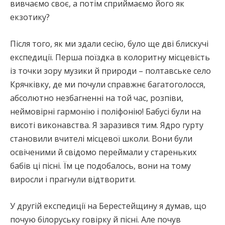
вивчаємо своє, а потім сприймаємо його як
екзотику?
Після того, як ми здали сесію, було ще дві блискучі
експедиції. Перша поїздка в колоритну місцевість
із точки зору музики й природи – полтавське село
Крячківку, де ми почули справжнє багатоголосся,
абсолютно незбагненні на той час, розпіви,
неймовірні гармонію і поліфонію! Бабусі були на
висоті виконавства. Я заразився тим. Ядро гурту
становили вчителі місцевої школи. Вони були
освіченими й свідомо переймали у стареньких
бабів ці пісні. Їм це подобалось, вони на тому
виросли і прагнули відтворити.
У другій експедиції на Берестейщину я думав, що
почую білоруську говірку й пісні. Але почув