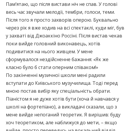
Пам’ятаю, що після вистави ніч не спав. У голові
весь час звучали мелодії, тембри, голоси, теми.
Після того я просто захворів оперою. Буквально
через рік я вже ходив на всі спектаклі, куди міг, був
у захваті від Джоаккіно Россіні. Після вистав чекав
поки вийде головний виконавець, хотів
подивитися на нього живцем. У мене
сформувалося нездійсненне бажання: «Як же
класно було б стати оперним співаком!»
По закінченні музичної школи мені радили
вступати до Київського музучилища. Тоді перед
мною постав вибір яку спеціальність обрати.
Піаністом я не дуже хотів бути (хоча й навчався у
школі на фортепіано), а викладачі сказали, що з
мене вийде непоганий теоретик. Я вирішив: буду
хоч теоретиком, але наближуся до мети, – якщо
вийде, просто переведусь на вокальний відділ.