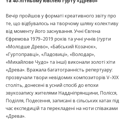
та 40-літньому ювілею гурту «Древо»
Вечір пройшов у форматі креативного звіту про
те, що відбувалось на творчому шляху колективу
від моменту його заснування. Учні Євгена
Єфремова 1979–2019 років та учні учнів (гурти
«Молодше Древо», «Бабський Козачок»,
«Гуртоправці», «Ладовиці», «Володар»,
«Михайлове Чудо» та інші) виконали золоті хіти
«Древа». Вражала багатогранність репертуару:
прозвучали твори невідомих композиторів V–XIX
століть, донесені в усний спосіб до епохи
звукозапису жителями Наддніпрянщини, Полісся,
Поділля, Подесення, записані в сільських хатах під
час експедицій та перекладені на ноти співаками
«Древа».