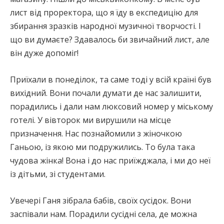
лист від проректора, що я їду в експедицію для
збирання зразків народної музичної творчості. І
що ви думаєте? Здавалось би звичайний лист, але
він дуже допоміг!
Приїхали в понеділок, та саме тоді у всій країні був
вихідний. Вони почали думати де нас залишити,
порадились і дали нам люксовий номер у міському
готелі. У вівторок ми вирушили на місце
призначення. Нас познайомили з жіночкою
Ганьою, із якою ми подружились. То була така
чудова жінка! Вона і до нас приїжджала, і ми до неї
із дітьми, зі студентами.
Увечері Ганя зібрала бабів, своїх сусідок. Вони
заспівали нам. Порадили сусідні села, де можна