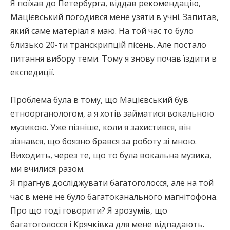
Я поїхав до Петербурга, віддав рекомендацію,
Мацієвський погодився мене узяти в учні. Запитав,
який саме матеріал я маю. На той час то було
близько 20-ти транскрипцій пісень. Але постало
питання вибору теми. Тому я знову почав їздити в
експедиції.
Проблема була в тому, що Мацієвський був
етноорганологом, а я хотів займатися вокальною
музикою. Уже пізніше, коли я захистився, він
зізнався, що боязно брався за роботу зі мною.
Виходить, через те, що то була вокальна музика,
ми вчилися разом.
Я прагнув досліджувати багатоголосся, але на той
час в мене не було багатоканального магнітофона.
Про що тоді говорити? Я зрозумів, що
багатоголосся і Крячківка для мене відпадають.