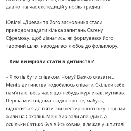
давно під час експедицій у носіїв традиції.
Ювілеї «Древа» та його засновника стали
приводом задати кілька запитань Євгену
Єфремову, щоб дізнатись, як формувався його
творчий шлях, народилася любов до фольклору.
– Ким ви мріяли стати в дитинстві?
– Я хотів бути співаком. Чому? Важко сказати…
Мені з дитинства подобалось співати. Скільки себе
пам’ятаю, весь час я що-небудь мурликав, мугикав.
Перша моя свідома згадка про це, мабуть,
відноситься до п’яти- чи шестирічного віку. Тоді ми
жили на Сахаліні. Мені вирізали апендикс, а
оскільки батько був військовим, я лежав у шпиталі