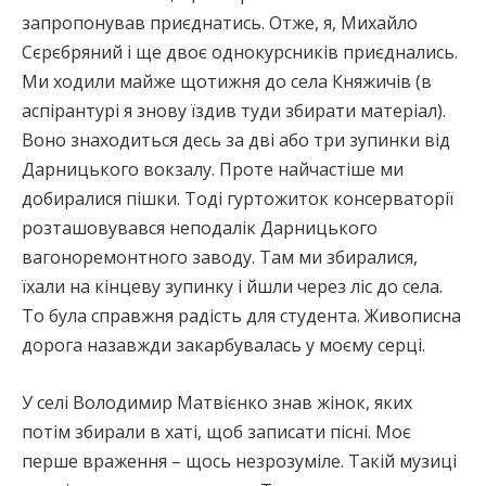
запропонував приєднатись. Отже, я, Михайло
Сєрєбряний і ще двоє однокурсників приєднались.
Ми ходили майже щотижня до села Княжичів (в
аспірантурі я знову їздив туди збирати матеріал).
Воно знаходиться десь за дві або три зупинки від
Дарницького вокзалу. Проте найчастіше ми
добиралися пішки. Тоді гуртожиток консерваторії
розташовувався неподалік Дарницького
вагоноремонтного заводу. Там ми збиралися,
їхали на кінцеву зупинку і йшли через ліс до села.
То була справжня радість для студента. Живописна
дорога назавжди закарбувалась у моєму серці.
У селі Володимир Матвієнко знав жінок, яких
потім збирали в хаті, щоб записати пісні. Моє
перше враження – щось незрозуміле. Такій музиці