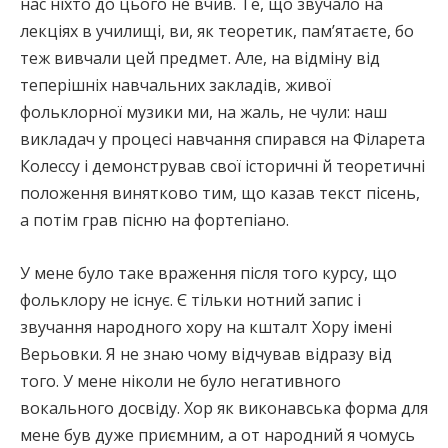
нас ніхто до цього не вчив. Те, що звучало на
лекціях в училищі, ви, як теоретик, пам’ятаєте, бо
теж вивчали цей предмет. Але, на відміну від
теперішніх навчальних закладів, живої
фольклорної музики ми, на жаль, не чули: наш
викладач у процесі навчання спирався на Філарета
Колессу і демонстрував свої історичні й теоретичні
положення винятково тим, що казав текст пісень,
а потім грав пісню на фортепіано.
У мене було таке враження після того курсу, що
фольклору не існує. Є тільки нотний запис і
звучання народного хору на кшталт Хору імені
Верьовки. Я не знаю чому відчував відразу від
того. У мене ніколи не було негативного
вокального досвіду. Хор як виконавська форма для
мене був дуже приємним, а от народний я чомусь