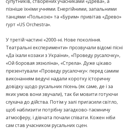
супутників, створених учасниками «Древа», а
пізніше їхніми учнями. Енергійними, запальними
танцями «Полькою» та «Бурим» привітав «Древо»
гурт «US Orchestra».
У третій частині «2000-ні. Нове покоління.
Театральні експерименти» прозвучали відомі пісні
«Да їхали козаки з України», «Проведу русалочку»,
«Ой боровая зязюліна», «Стрела». Дуже цікаво
презентували «Проведу русалочку»: перед самим
виконанням ведучі надали коротку історичну
довідку щодо русальних пісень (як саме, де і за
яких умов вони звучали), так би мовити готуючи
слухача до дійства. Потім у залі пригасили світло,
щоб наблизити потрібну загадково-таємничу
атмосферу, і дівчата почали співати. Кожен ніби
сам став учасником русальних сцен.