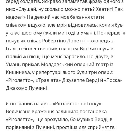
серед солдатів. Яскраво запам’ятав фразу одного з
них: «Слушай, ну сколько можно петь? Хватит! Так
надоел!» На деякий час моє бажання стати
співаком вщухло, але мрія відновилась, коли я був
у класі шостому (жили ми тоді в Умані). По-перше, я
почув як співає Робертіно Лоретті – хлопець з
Італії із божественним голосом. Він виконував
італійські пісні, і це мене заразило. По-друге, в
Умань приїхав Молдавський оперний театр із
Кишинева, у репертуарі якого були три опери:
«Ріголетто», «Травіата» Джузеппе Верді й «Тоска»
Джакомо Пуччині.
Я потрапив на дві – «Ріголетто» і «Тоску».
Величезне враження залишила постановка
«Ріголетто», і це зрозуміло, бо музика Верді, в
порівнянні з Пуччині, простіша для сприйняття.