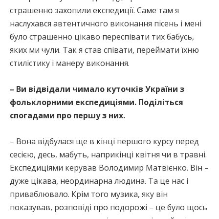
страшенно захопили експедиції. Саме там я
наслухався автентичного виконання пісень і мені
було страшенно цікаво переспівати тих бабусь,
яких ми чули. Так я став співати, переймати їхню
стилістику і манеру виконання.
– Ви відвідали чимало куточків України з
фольклорними експедиціями. Поділіться
спогадами про першу з них.
– Вона відбулася ще в кінці першого курсу перед
сесією, десь, мабуть, наприкінці квітня чи в травні.
Експедиціями керував Володимир Матвієнко. Він –
дуже цікава, неординарна людина. Та це нас і
приваблювало. Крім того музика, яку він
показував, розповіді про подорожі – це було щось