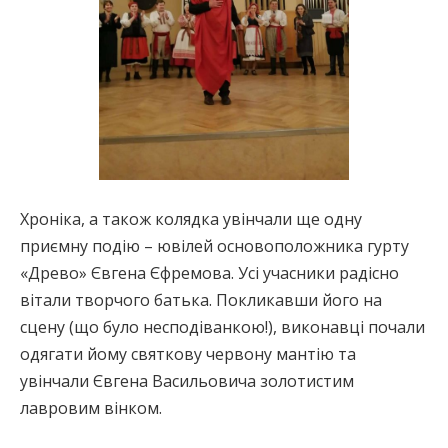
Хроніка, а також колядка увінчали ще одну
приємну подію – ювілей основоположника гурту
«Древо» Євгена Єфремова. Усі учасники радісно
вітали творчого батька. Покликавши його на
сцену (що було несподіванкою!), виконавці почали
одягати йому святкову червону мантію та
увінчали Євгена Васильовича золотистим
лавровим вінком.