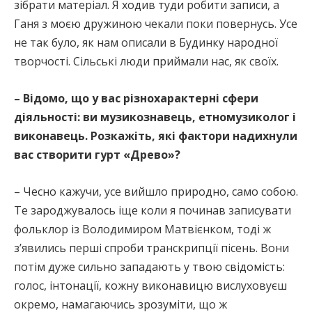
зібрати матеріал. Я ходив туди робити записи, а
Ганя з моєю дружиною чекали поки повернусь. Усе
не так було, як нам описали в Будинку народної
творчості. Сільські люди приймали нас, як своїх.
– Відомо, що у вас різнохарактерні сфери
діяльності: ви музикознавець, етномузиколог і
виконавець. Розкажіть, які фактори надихнули
вас створити гурт «Древо»?
– Чесно кажучи, усе вийшло природно, само собою.
Те зароджувалось іще коли я починав записувати
фольклор із Володимиром Матвієнком, тоді ж
з’явились перші спроби транскрипції пісень. Вони
потім дуже сильно западають у твою свідомість:
голос, інтонації, кожну виконавицю вислуховуєш
окремо, намагаючись зрозуміти, що ж