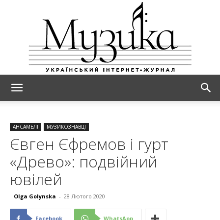
МУЗИКА
АНСАМБЛІ
МУЗИКОЗНАВЦІ
Євген Єфремов і гурт
«Древо»: подвійний
ювілей
Olga Golynska
-
28 Лютого 2020
Facebook
WhatsApp