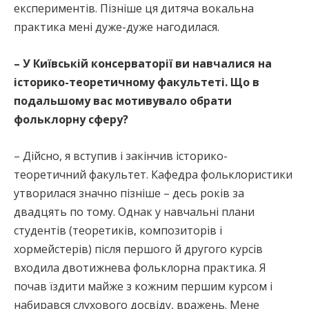
експериментів. Пізніше ця дитяча вокальна
практика мені дуже-дуже нагодилася.
– У Київській консерваторії ви навчалися на
історико-теоретичному факультеті. Що в
подальшому вас мотивувало обрати
фольклорну сферу?
– Дійсно, я вступив і закінчив історико-
теоретичний факультет. Кафедра фольклористики
утворилася значно пізніше – десь років за
двадцять по тому. Однак у навчальні плани
студентів (теоретиків, композиторів і
хормейстерів) після першого й другого курсів
входила двотижнева фольклорна практика. Я
почав їздити майже з кожним першим курсом і
набирався слухового досвіду, вражень. Мене