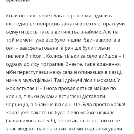
Коли пізніше, через багато років ми їздили в
експедиції, я попросив заїхати в те село, прагнучи
відчути щось таке з дитинства знайоме. Але на
той момент уже все було іншим. Єдина дорога в
селі – заасфальтована, а раніше були тільки
пилюка й пісок… Колись тільки за село вийшов – і
одразу до лісу потрапив. Знаєте, таке враження,
ніби переступаєш межу села й опиняєшся в казці,
наче в мультфільмі. Такі дрімучі ліси з мохами. У
мох вступаєш – і нога провалюється майже по
коліна, тільки руками встигаєш діставати
чорницю, а обличчя всі сині. Це була просто казка!
Зараз уже такого не було. Село майже нежиле
(залишилось хат 5-6), попитав за пісні – ніхто не
знає жодної, навіть із тих, які ми тоді записували.