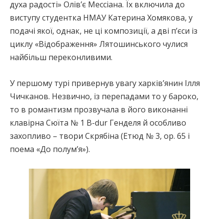
духа радості» Олів’є Мессіана. Їх включила до
виступу студентка НМАУ Катерина Хомякова, у
подачі якої, однак, не ці композиції, а дві п’єси із
циклу «Відображення» Лятошинського чулися
найбільш переконливими.
У першому турі привернув увагу харків’янин Ілля
Чичканов. Незвично, із перепадами то у бароко,
то в романтизм прозвучала в його виконанні
клавірна Сюїта № 1 B-dur Генделя й особливо
захопливо – твори Скрябіна (Етюд № 3, ор. 65 і
поема «До полум’я»).