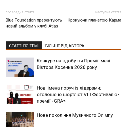
попередня стаття
наступна стаття
Blue Foundation презентують
Крокуючи планетою Карма
новий альбом у клубі Atlas
СТАТТІ ПО ТЕМІ
БІЛЬШЕ ВІД АВТОРА
Конкурс на здобуття Премії імені
Віктора Косенка 2026 року
Нові імена поруч із лідерами:
оголошено шортліст VIII Фестивалю-
премії «GRA»
Новe покоління Музичного Олімпу