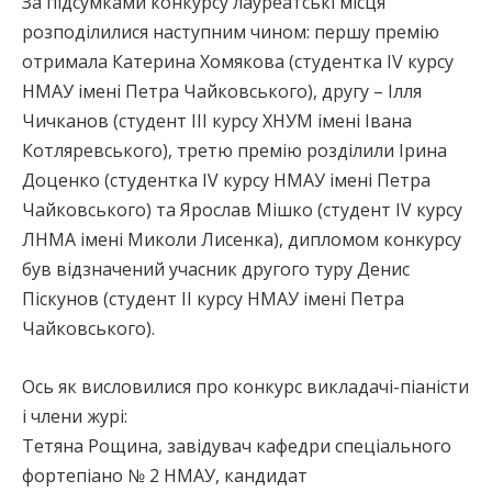
За підсумками конкурсу лауреатські місця
розподілилися наступним чином: першу премію
отримала Катерина Хомякова (студентка ІV курсу
НМАУ імені Петра Чайковського), другу – Ілля
Чичканов (студент ІІІ курсу ХНУМ імені Івана
Котляревського), третю премію розділили Ірина
Доценко (студентка ІV курсу НМАУ імені Петра
Чайковського) та Ярослав Мішко (студент ІV курсу
ЛНМА імені Миколи Лисенка), дипломом конкурсу
був відзначений учасник другого туру Денис
Піскунов (студент ІІ курсу НМАУ імені Петра
Чайковського).
Ось як висловилися про конкурс викладачі-піаністи
і члени журі:
Тетяна Рощина, завідувач кафедри спеціального
фортепіано № 2 НМАУ, кандидат