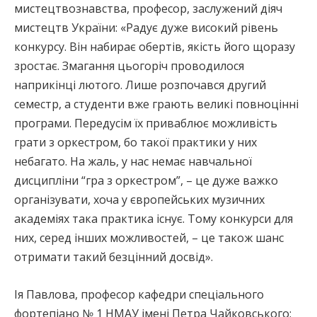
мистецтвознавства, професор, заслужений діяч
мистецтв України: «Радує дуже високий рівень
конкурсу. Він набирає обертів, якість його щоразу
зростає. Змагання цьогоріч проводилося
наприкінці лютого. Лише розпочався другий
семестр, а студенти вже грають великі повноцінні
програми. Передусім їх приваблює можливість
грати з оркестром, бо такої практики у них
небагато. На жаль, у нас немає навчальної
дисципліни “гра з оркестром”, – це дуже важко
організувати, хоча у європейських музичних
академіях така практика існує. Тому конкурси для
них, серед інших можливостей, – це також шанс
отримати такий безцінний досвід».
Ія Павлова, професор кафедри спеціального
фортепіано № 1 НМАУ імені Петра Чайковського: