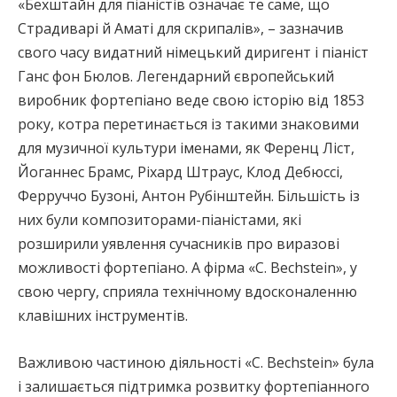
«Бехштайн для піаністів означає те саме, що
Страдиварі й Аматі для скрипалів», – зазначив
свого часу видатний німецький диригент і піаніст
Ганс фон Бюлов. Легендарний європейський
виробник фортепіано веде свою історію від 1853
року, котра перетинається із такими знаковими
для музичної культури іменами, як Ференц Ліст,
Йоганнес Брамс, Ріхард Штраус, Клод Дебюссі,
Ферруччо Бузоні, Антон Рубінштейн. Більшість із
них були композиторами-піаністами, які
розширили уявлення сучасників про виразові
можливості фортепіано. А фірма «C. Bechstein», у
свою чергу, сприяла технічному вдосконаленню
клавішних інструментів.
Важливою частиною діяльності «C. Bechstein» була
і залишається підтримка розвитку фортепіанного