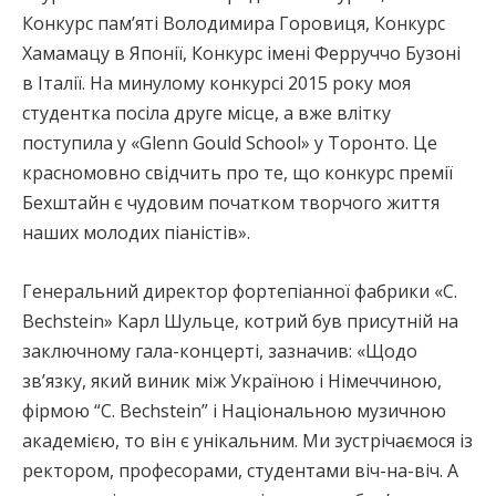
Конкурс пам’яті Володимира Горовиця, Конкурс
Хамамацу в Японії, Конкурс імені Ферруччо Бузоні
в Італії. На минулому конкурсі 2015 року моя
студентка посіла друге місце, а вже влітку
поступила у «Glenn Gould School» у Торонто. Це
красномовно свідчить про те, що конкурс премії
Бехштайн є чудовим початком творчого життя
наших молодих піаністів».
Генеральний директор фортепіанної фабрики «C.
Bechstein» Карл Шульце, котрий був присутній на
заключному гала-концерті, зазначив: «Щодо
зв’язку, який виник між Україною і Німеччиною,
фірмою “C. Bechstein” і Національною музичною
академією, то він є унікальним. Ми зустрічаємося із
ректором, професорами, студентами віч-на-віч. А