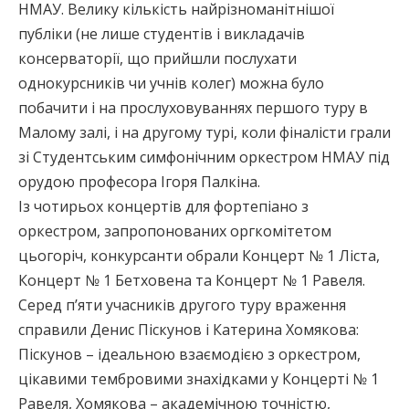
НМАУ. Велику кількість найрізноманітнішої
публіки (не лише студентів і викладачів
консерваторії, що прийшли послухати
однокурсників чи учнів колег) можна було
побачити і на прослуховуваннях першого туру в
Малому залі, і на другому турі, коли фіналісти грали
зі Студентським симфонічним оркестром НМАУ під
орудою професора Ігоря Палкіна.
Із чотирьох концертів для фортепіано з
оркестром, запропонованих оргкомітетом
цьогоріч, конкурсанти обрали Концерт № 1 Ліста,
Концерт № 1 Бетховена та Концерт № 1 Равеля.
Серед п’яти учасників другого туру враження
справили Денис Піскунов і Катерина Хомякова:
Піскунов – ідеальною взаємодією з оркестром,
цікавими тембровими знахідками у Концерті № 1
Равеля, Хомякова – академічною точністю,