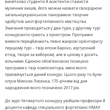
винятково студенти й асистенти-стажисти
музичних вишів, його можна назвати своєрідною
загальноукраїнською панорамою творчих
здобутків шкіл фортепіанного мистецтва.
Змагання проводиться у два тури, у другому турі
конкурсанти грають з оркестром. Програмні
вимоги передбачають певні жанрові орієнтири (у
першому турі – твір епохи бароко, віртуозний
етюд, твори за вибором), але в цілому є досить
вільними. Єдиною обов’язковою позицією
програми є твір композитора, імені якого
присвячується даний конкурс. Цього разу то були
опуси Миколи Лисенка, 175-річчям від дня
народження якого позначено 2017 рік.
До журі Четвертого конкурсу увійшли професори й
доценти кафедр спеціального фортепіано НМАУ