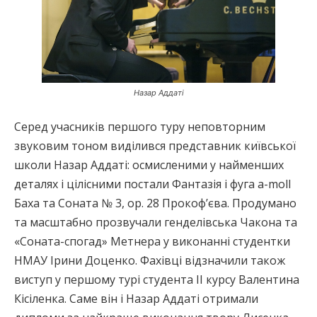
Назар Аддаті
Серед учасників першого туру неповторним
звуковим тоном виділився представник київської
школи Назар Аддаті: осмисленими у найменших
деталях і цілісними постали Фантазія і фуга a-moll
Баха та Соната № 3, ор. 28 Прокоф’єва. Продумано
та масштабно прозвучали генделівська Чакона та
«Соната-спогад» Метнера у виконанні студентки
НМАУ Ірини Доценко. Фахівці відзначили також
виступ у першому турі студента ІІ курсу Валентина
Кісіленка. Саме він і Назар Аддаті отримали