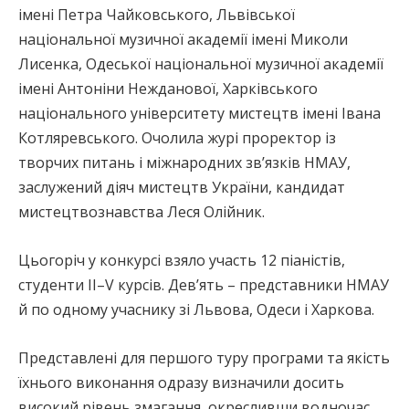
імені Петра Чайковського, Львівської
національної музичної академії імені Миколи
Лисенка, Одеської національної музичної академії
імені Антоніни Нежданової, Харківського
національного університету мистецтв імені Івана
Котляревського. Очолила журі проректор із
творчих питань і міжнародних зв’язків НМАУ,
заслужений діяч мистецтв України, кандидат
мистецтвознавства Леся Олійник.
Цьогоріч у конкурсі взяло участь 12 піаністів,
студенти ІІ–V курсів. Дев’ять – представники НМАУ
й по одному учаснику зі Львова, Одеси і Харкова.
Представлені для першого туру програми та якість
їхнього виконання одразу визначили досить
високий рівень змагання, окресливши водночас