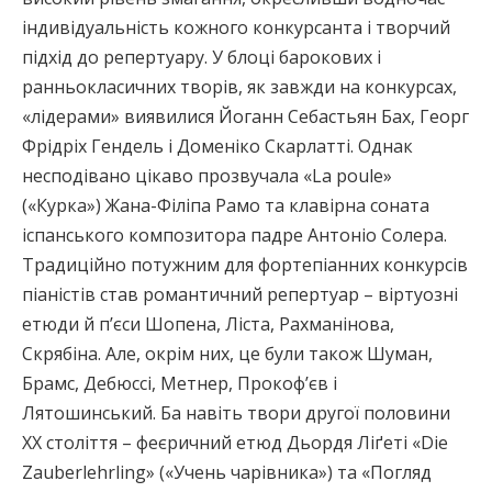
індивідуальність кожного конкурсанта і творчий
підхід до репертуару. У блоці барокових і
ранньокласичних творів, як завжди на конкурсах,
«лідерами» виявилися Йоганн Себастьян Бах, Георг
Фрідріх Гендель і Доменіко Скарлатті. Однак
несподівано цікаво прозвучала «La poule»
(«Курка») Жана-Філіпа Рамо та клавірна соната
іспанського композитора падре Антоніо Солера.
Традиційно потужним для фортепіанних конкурсів
піаністів став романтичний репертуар – віртуозні
етюди й п’єси Шопена, Ліста, Рахманінова,
Скрябіна. Але, окрім них, це були також Шуман,
Брамс, Дебюссі, Метнер, Прокоф’єв і
Лятошинський. Ба навіть твори другої половини
ХХ століття – феєричний етюд Дьордя Ліґеті «Die
Zauberlehrling» («Учень чарівника») та «Погляд