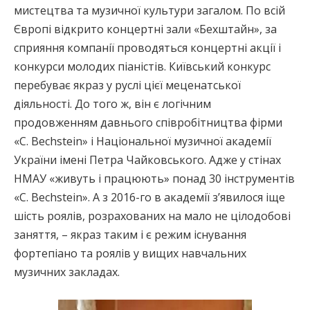
мистецтва та музичної культури загалом. По всій
Європі відкрито концертні зали «Бехштайн», за
сприяння компанії проводяться концертні акції і
конкурси молодих піаністів. Київський конкурс
перебуває якраз у руслі цієї меценатської
діяльності. До того ж, він є логічним
продовженням давнього співробітництва фірми
«C. Bechstein» і Національної музичної академії
України імені Петра Чайковського. Адже у стінах
НМАУ «живуть і працюють» понад 30 інструментів
«C. Bechstein». А з 2016-го в академії з’явилося іще
шість роялів, розрахованих на мало не цілодобові
заняття, – якраз таким і є режим існування
фортепіано та роялів у вищих навчальних
музичних закладах.