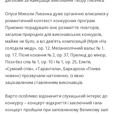
дипломи за найкраще виконання твору Лисенка.
Опуси Миколи Лисенка дуже органічно вписалися у
романтичний контекст конкурсних програм.
Приємно порадувало їхнє розмаїття: повторів,
загалом природніх для виконавських конкурсів,
майже не було, а всі дев’ять композицій (Мрія «На
солодкім меду», ор. 12, Меланхолічний вальс № 1,
ор. 17, Пісня кохання № 2, ор. 37, Прелюд до мінор,
Пісні без слів № 1, ор. 10 і № 1, ор. 25, Елегія,
«Сумний спів», «Тарантела», Баркарола «Пливе
човен») прозвучали натхненно, із явно
зацікавленим ставленням виконавців.
Варто особливо відзначити слухацький інтерес до
конкурсу – концерт-відкриття і заключний гала-
концерт пройшли при заповненому Великому залі