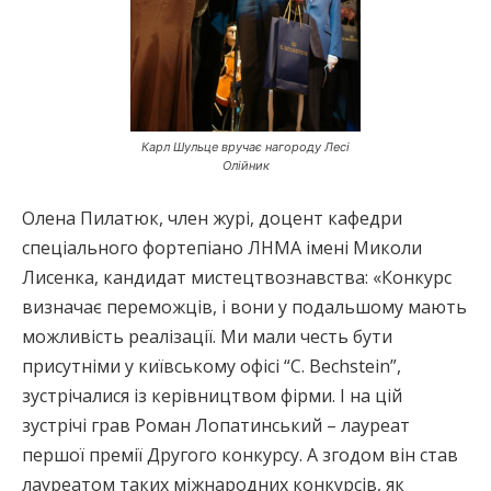
Карл Шульце вручає нагороду Лесі
Олійник
Олена Пилатюк, член журі, доцент кафедри
спеціального фортепіано ЛНМА імені Миколи
Лисенка, кандидат мистецтвознавства: «Конкурс
визначає переможців, і вони у подальшому мають
можливість реалізації. Ми мали честь бути
присутніми у київському офісі “C. Bechstein”,
зустрічалися із керівництвом фірми. І на цій
зустрічі грав Роман Лопатинський – лауреат
першої премії Другого конкурсу. А згодом він став
лауреатом таких міжнародних конкурсів, як