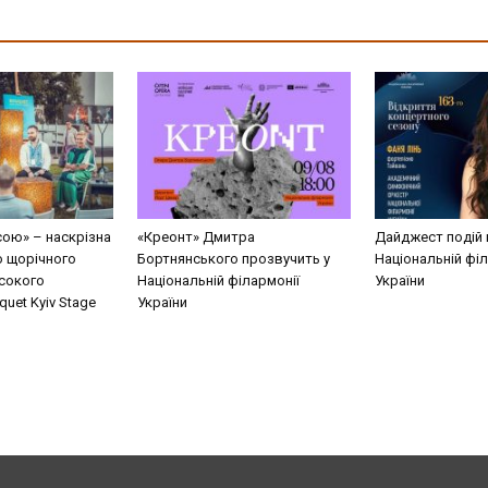
сою» – наскрізна
«Креонт» Дмитра
Дайджест подій 
о щорічного
Бортнянського прозвучить у
Національній філ
сокого
Національній філармонії
України
uet Kyiv Stage
України