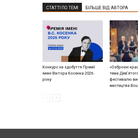
СТАТТІ ПО ТЕМІ
БІЛЬШЕ ВІД АВТОРА
Конкурс на здобуття Премії
«Озброєні кра
імені Віктора Косенка 2026
тема Дев’ятог
року
фестивалю ви
мистецтва Bouq