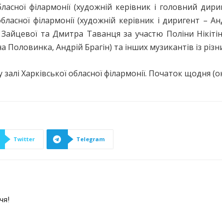
бласної філармонії (художній керівник і головний дири
 обласної філармонії (художній керівник і диригент – А
 Зайцевої та Дмитра Таванця за участю Поліни Нікітін
 Половинка, Андрій Брагін) та інших музикантів із різни
лі Харківської обласної філармонії. Початок щодня (окр
Twitter
Telegram
чя!