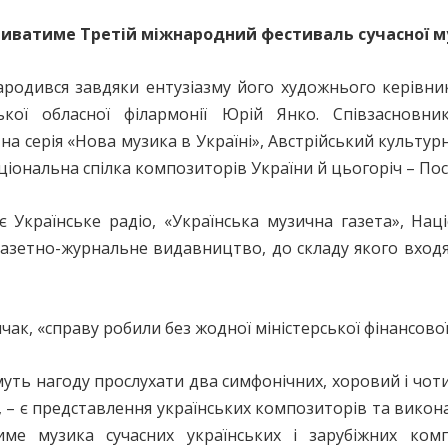
 триватиме Третій міжнародний фестиваль сучасної м
родився завдяки ентузіазму його художнього керівн
ької обласної філармонії Юрій Янко. Співзасновн
на серія «Нова музика в Україні», Австрійський культу
ціональна спілка композиторів України й цьогоріч – По
 Українське радіо, «Українська музична газета», Нац
 газетно-журнальне видавництво, до складу якого входя
чак, «справу робили без жодної міністерської фінансово
ть нагоду прослухати два симфонічних, хоровий і чот
 – є представлення українських композиторів та виконав
атиме музика сучасних українських і зарубіжних ком