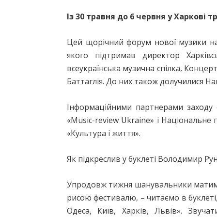
Із 30 травня до 6 червня у Харкові
Цей щорічний форум нової музики на
якого підтримав директор Харківс
всеукраїнська музична спілка, Концерт
Баттаглія. До них також долучилися На
Інформаційними партнерами заходу є
«Music-review Ukraine» і Національне
«Культура і життя».
Як підкреслив у буклеті Володимир Рун
Упродовж тижня шанувальники матиму
рисою фестивалю, – читаємо в буклеті,
Одеса, Київ, Харків, Львів». Звуч