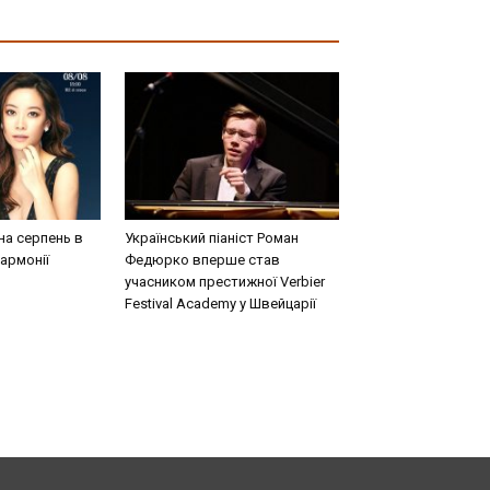
на серпень в
Український піаніст Роман
армонії
Федюрко вперше став
учасником престижної Verbier
Festival Academy у Швейцарії