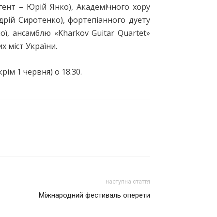
гент – Юрій Янко), Академічного хору
ндрій Сиротенко), фортепіанного дуету
ої, ансамблю «Kharkov Guitar Quartet»
х міст України.
ім 1 червня) о 18.30.
наступна стаття
Міжнародний фестиваль оперети