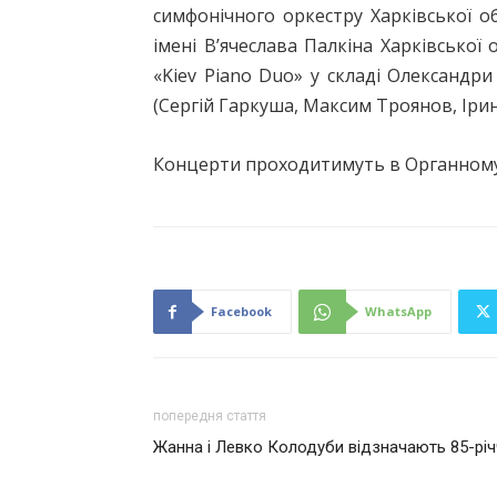
симфонічного оркестру Харківської о
імені В’ячеслава Палкіна Харківської
«Kiev Pіano Duo» у складі Олександри
(Сергій Гаркуша, Максим Троянов, Ірина
Концерти проходитимуть в Органному за
Facebook
WhatsApp
попередня стаття
Жанна і Левко Колодуби відзначають 85-річ