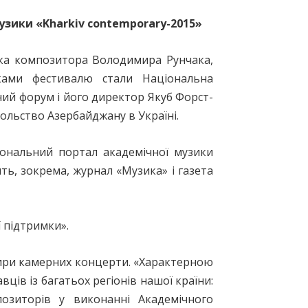
узики «Kharkiv contemporary-2015»
ика композитора Володимира Рунчака,
иками фестивалю стали Національна
рний форум і його директор Якуб Форст-
сольство Азербайджану в Україні.
іональний портал академічної музики
ть, зокрема, журнал «Музика» і газета
ї підтримки».
ири камерних концерти. «Характерною
ців із багатьох регіонів нашої країни:
позиторів у виконанні Академічного