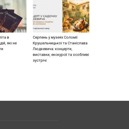
літа в
Серпень у музеях Соломії
ій, які не
Крушельницької та Станіслава
ти
Людкевича: концерти,
виставки, екскурсії та особливі
зустрічі