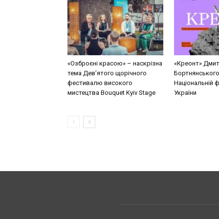
«Озброєні красою» – наскрізна
«Креонт» Дми
тема Дев’ятого щорічного
Бортнянського
фестивалю високого
Національній ф
мистецтва Bouquet Kyiv Stage
України