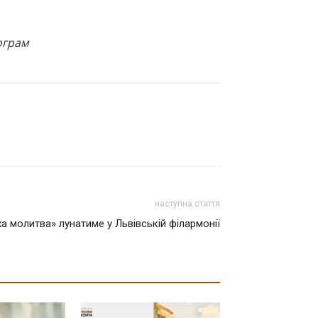
ограм
наступна стаття
ха молитва» лунатиме у Львівській філармонії