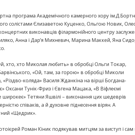
ртна програма Академічного камерного хору ім.Д.Бортн
ого солістами Єлизаветою Куценко, Ольгою Новик, Олес
концертних виконавців філармонійного центру заслужен
ляко, Анна і Дар’я Михневич, Марина Маккей, Яна Сидор
о.
Ой, хто, хто Миколая любить» в обробці Ольги Токар,
Барвінського, «Ой, там, за горою» в обробці Миколи
, «Різдво-коляда» Василя Жданкіна на вірші Богдана-
іє» Оксани Тунік-Фриз і Євгена Мацака, «В Віфлеємі
е широкеє» Тетяни Яшвілі – виконання цих шедеврів
ністю співаків, а й духовне піднесення вірян. А
тний «Щедрик».
отоієрей Роман Кіник подякував митцям за виступ і сам