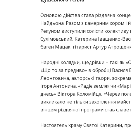
Основою дійства стала різдвяна конце
Найдьона. Разом з камерним хором і й
Рекуном виступили солісти колективу 
Сулімовський, Катерина Іващенко-Васи
Євген Мацак, гітарист Артур Атрощенк
Народні колядки, щедрівки – такі як «
«Що то за предиво» в обробці Василя 
Леонтовича, авторські твори, зокрема
Ігоря Антонича, «Радіє земля» чи «Мар
днесь» Віктора Коломійця, «Через пол
викликало не тільки захоплення майстер
вінцем різдвяної програми став славе
Настоятель храму Святої Катерини, пр