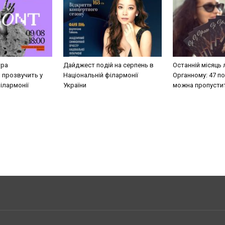
тра
Дайджест подій на серпень в
Останній місяць 
 прозвучить у
Національній філармонії
Органному: 47 под
ілармонії
України
можна пропусти