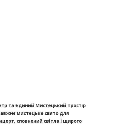
ентр та Єдиний Мистецький Простір
правжнє мистецьке свято для
нцерт, сповнений світла і щирого