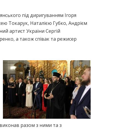
янського під диригуванням Ігоря
ею Токарук, Наталією Губко, Андрієм
ий артист України Сергій
енко, а також співак та режисер
 виконав разом з ними та з