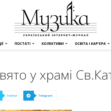
ІЇ
ПОСТАТІ
КОЛЕКТИВИ
ОСВІТА І КАР’ЄРА
МУЗИКА
вято у храмі Св.К
Twitter
Telegram