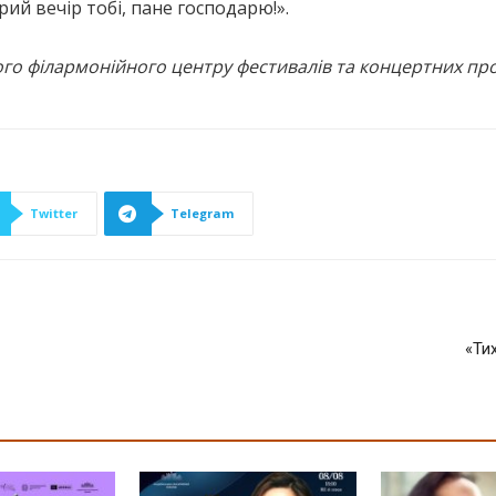
ий вечір тобі, пане господарю!».
ого філармонійного центру фестивалів та концертних пр
Twitter
Telegram
«Ти