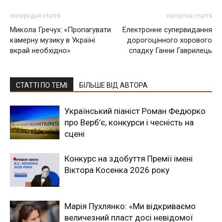
попередня стаття
наступна стаття
Микола Гречух: «Пропагувати
Електронне супервидання
камерну музику в Україні
дорогоцінного хорового
вкрай необхідно»
спадку Ганни Гаврилець
СТАТТІ ПО ТЕМІ
БІЛЬШЕ ВІД АВТОРА
Український піаніст Роман Федюрко
про Верб’є, конкурси і чесність на
сцені
Конкурс на здобуття Премії імені
Віктора Косенка 2026 року
Марія Пухлянко: «Ми відкриваємо
величезний пласт досі невідомої