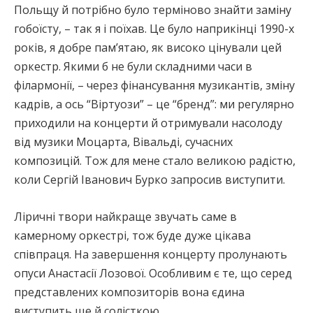
Польщу й потрібно було терміново знайти заміну
гобоїсту, – так я і поїхав. Це було наприкінці 1990-х
років, я добре пам’ятаю, як високо цінували цей
оркестр. Якими б не були складними часи в
філармонії, – через фінансування музикантів, зміну
кадрів, а ось “Віртуози” – це “бренд”: ми регулярно
приходили на концерти й отримували насолоду
від музики Моцарта, Вівальді, сучасних
композицій. Тож для мене стало великою радістю,
коли Сергій Іванович Бурко запросив виступити.
Ліричні твори найкраще звучать саме в
камерному оркестрі, тож буде дуже цікава
співпраця. На завершення концерту пролунають
опуси Анастасії Лозової. Особливим є те, що серед
представлених композиторів вона єдина
виступить ще й солісткою.