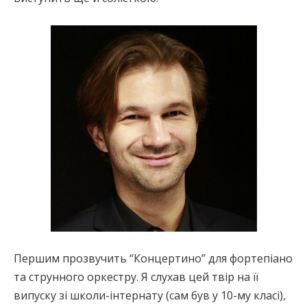
Першим прозвучить “Концертино” для фортепіано
та струнного оркестру. Я слухав цей твір на її
випуску зі школи-інтернату (сам був у 10-му класі),