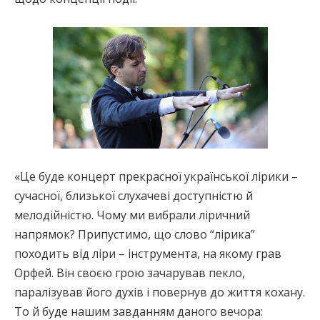
«Це буде концерт прекрасної української лірики –
сучасної, близької слухачеві доступністю й
мелодійністю. Чому ми вибрали ліричний
напрямок? Припустимо, що слово “лірика”
походить від ліри – інструмента, на якому грав
Орфей. Він своєю грою зачарував пекло,
паралізував його духів і повернув до життя кохану.
То й буде нашим завданням даного вечора: