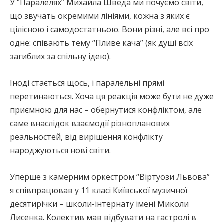
У “Паралелях” Михайла Шведа ми почуємо світи,
що звучать окремими лініями, кожна з яких є
цілісною і самодостатньою. Вони різні, але всі про
одне: співають тему “Пливе кача” (як душі всіх
загиблих за спільну ідею).
Іноді стається щось, і паралельні прямі
перетинаються. Хоча ця реакція може бути не дуже
приємною для нас – обернутися конфліктом, але
саме внаслідок взаємодії різнопланових
реальностей, від вирішення конфлікту
народжуються нові світи.
Уперше з камерним оркестром “Віртуози Львова”
я співпрацював у 11 класі Київської музичної
десятирічки – школи-інтернату імені Миколи
Лисенка. Колектив мав відбувати на гастролі в