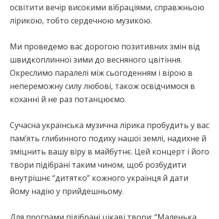
освітити вечір високими вібраціями, справжньою
лірикою, тобто сердечною музикою.
Ми проведемо вас дорогою позитивних змін від
швидкоплинної зими до весняного цвітіння.
Окреслимо паралелі між сьогоденням і вірою в
непереможну силу любові, також освідчимося в
коханні й не раз потанцюємо.
Сучасна українська музична лірика пробудить у вас
пам’ять глибинного подиху нашої землі, надихне й
зміцнить вашу віру в майбутнє. Цей концерт і його
твори підібрані таким чином, щоб розбудити
внутрішнє “дитятко” кожного українця й дати
йому надію у прийдешньому.
Для програми підібрані цікаві твори: “Маленька