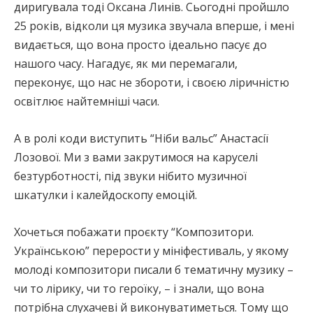
диригувала тоді Оксана Линів. Сьогодні пройшло
25 років, відколи ця музика звучала вперше, і мені
видається, що вона просто ідеально пасує до
нашого часу. Нагадує, як ми перемагали,
переконує, що нас не збороти, і своєю ліричністю
освітлює найтемніші часи.
А в ролі коди виступить “Ніби вальс” Анастасії
Лозової. Ми з вами закрутимося на каруселі
безтурботності, під звуки нібито музичної
шкатулки і калейдоскопу емоцій.
Хочеться побажати проєкту “Композитори.
Українською” перерости у мініфестиваль, у якому
молоді композитори писали б тематичну музику –
чи то лірику, чи то героїку, – і знали, що вона
потрібна слухачеві й виконуватиметься. Тому що