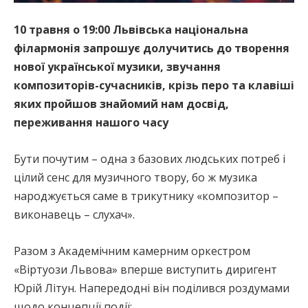
10 травня о 19:00 Львівська національна
філармонія запрошує долучитись до творення
нової української музики, звучання
композиторів-сучасників, крізь перо та клавіші
яких пройшов знайомий нам досвід,
переживання нашого часу
Бути почутим – одна з базових людських потреб і
цілий сенс для музичного твору, бо ж музика
народжується саме в трикутнику «композитор –
виконавець – слухач».
Разом з Академічним камерним оркестром
«Віртуози Львова» вперше виступить диригент
Юрій Літун. Напередодні він поділився роздумами
щодо концепції події: