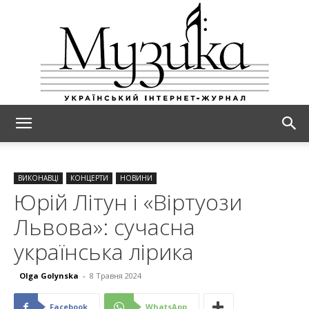
МУЗИКА
ВИКОНАВЦІ
КОНЦЕРТИ
НОВИНИ
Юрій Літун і «Віртуози
Львова»: сучасна
українська лірика
Olga Golynska
-
8 Травня 2024
Facebook
WhatsApp