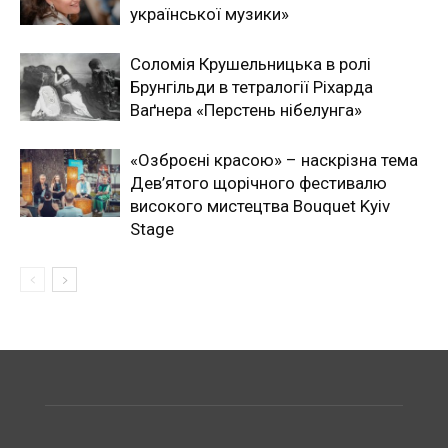
української музики»
Соломія Крушельницька в ролі
Брунгільди в тетралогії Ріхарда
Ваґнера «Перстень нібелунга»
«Озброєні красою» – наскрізна тема
Дев’ятого щорічного фестивалю
високого мистецтва Bouquet Kyiv
Stage