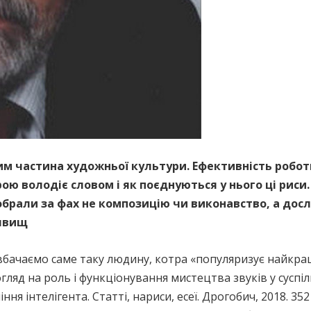
тим частина художньої культури. Ефективність робот
ою володіє словом і як поєднуються у нього ці риси.
обрали за фах не композицію чи виконавство, а дос
 явищ
бачаємо саме таку людину, котра «популяризує найкращ
ляд на роль і функціонування мистецтва звуків у суспіль
ння інтелігента. Статті, нариси, есеї. Дрогобич, 2018. 3