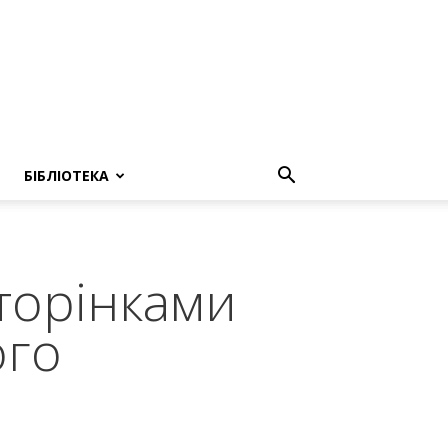
БІБЛІОТЕКА
 сторінками
ого