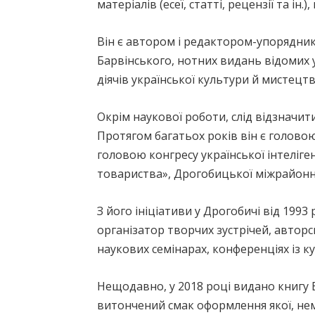
матеріалів (есеї, статті, рецензії та ін
Він є автором і редактором-упоряднико
Барвінського, нотних видань відомих 
діячів української культури й мистецтв
Окрім наукової роботи, слід відзначи
Протягом багатьох років він є голово
головою конгресу української інтеліге
товариства», Дрогобицької міжрайонно
З його ініціативи у Дрогобичі від 199
організатор творчих зустрічей, авторс
наукових семінарах, конференціях із к
Нещодавно, у 2018 році видано книгу 
витончений смак оформлення якої, немов