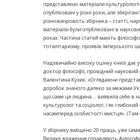
представлено матеріали культурологіч
опубліковані у різні роки, але зберіга
різножанровість збірника – статті, нар
матеріали були опубліковані в наукови
роках. Частина статей мають філософс
тоталітаризму, проявів імперського шов
Надзвичайно високу оцінку книзі дає у 
доктор філософії, провідний науковий
Валентина Кузик: «Оглядаючи представле
доробок знаного далеко за межами Ук
що саме ця людина … виявила себе в на
культуролог та соціолог, і як глибоки
насамперед особистості мистця». (Там са
У збірнику вміщено 20 праць, уже сам
Велике враження справляють філософсь