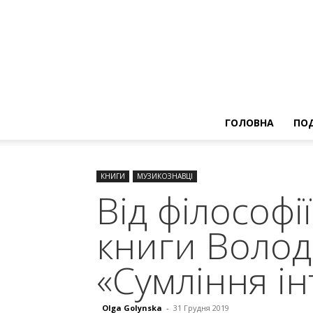
ГОЛОВНА
ПОД
КНИГИ
МУЗИКОЗНАВЦІ
Від філософії
книги Воло
«Сумління ін
Olga Golynska
-
31 Грудня 2019