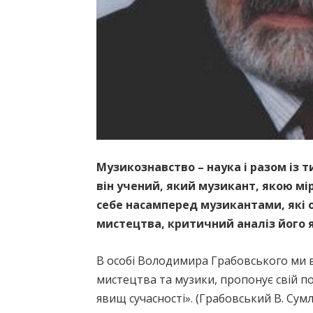
Музикознавство – наука і разом із 
він учений, який музикант, якою мір
себе насамперед музикантами, які 
мистецтва, критичний аналіз його
В особі Володимира Грабовського ми в
мистецтва та музики, пропонує свій пог
явищ сучасності». (Грабовський В. Сумлі