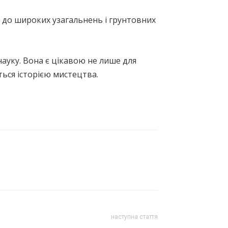
ь до широких узагальнень і грунтовних
ауку. Вона є цікавою не лише для
иться історією мистецтва.
наступна стаття