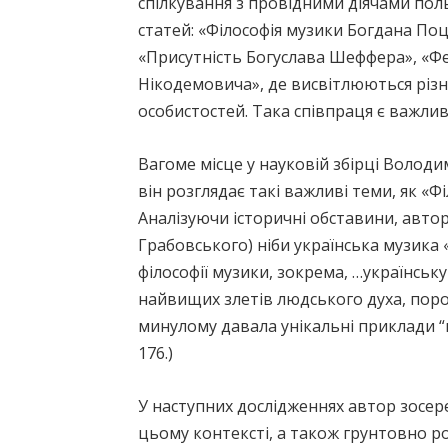
спілкування з провідними діячами пол
статей: «Філософія музики Богдана Поце
«Присутність Богуслава Шеффера», «Ф
Нікодемовича», де висвітлюються різні
особистостей. Така співпраця є важлив
Вагоме місце у науковій збірці Волод
він розглядає такі важливі теми, як «
Аналізуючи історичні обставини, авт
Грабовського) ніби українська музика «
філософії музики, зокрема, …українськ
найвищих злетів людського духа, поро
минулому давала унікальні приклади “п
176.)
У наступних дослідженнях автор зосере
цьому контексті, а також грунтовно ро