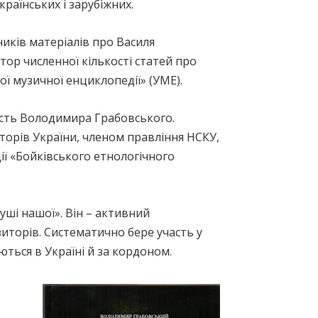
українських і зарубіжних.
ників матеріалів про Василя
ор численної кількості статей про
ої музичної енциклопедії» (УМЕ).
ість Володимира Грабовського.
торів України, членом правління НСКУ,
ії «Бойківського етнологічного
уші нашої». Він – активний
зиторів. Систематично бере участь у
ються в Україні й за кордоном.