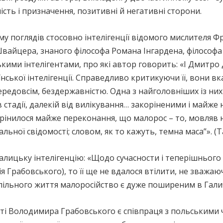
сутність і призначення, позитивні й негативні сторони.
му поглядів стосовно інтелігенції відомого мислителя Фр
Швайцера, знаного філософа Романа Інгардена, філософа
кими інтелігентами, про які автор говорить: «І Дмитро
ської інтелігенції. Справедливо критикуючи її, вони вк
едовсім, бездержавністю. Одна з найголовніших із них ц
 стадії, далекій від вилікування… закоріненими і майж
рінилося майже переконання, що малорос – то, мовляв 
ної свідомості; словом, як то кажуть, темна маса”». (Там
ицьку інтелігенцію: «Щодо сучасности і теперішнього в
ргія Грабовського), то її ще не вдалося втілити, не зважа
пільного життя малоросійство є дуже поширеним в Галичин
і Володимира Грабовського є співпраця з польськими ч