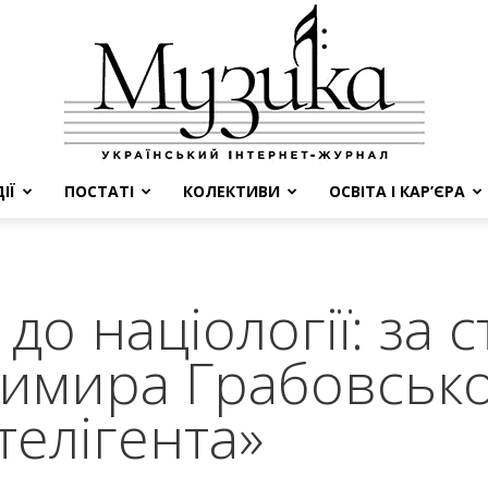
ІЇ
ПОСТАТІ
КОЛЕКТИВИ
ОСВІТА І КАР’ЄРА
МУЗИКА
 до націології: за
димира Грабовськ
телігента»