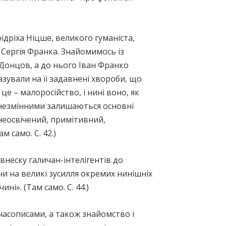
ідріха Ніцше, великого гуманіста,
 Сергія Франка. Знайомимось із
 Донцов, а до нього Іван Франко
азували на її задавнені хвороби, що
е – малоросійство, і нині воно, як
е незмінними залишаються основні
неосвічений, примітивний,
 само. С. 42.)
неску галичан-інтелігентів до
ючи на великі зусилля окремих нинішніх
і». (Там само. С. 44.)
асописами, а також знайомство і