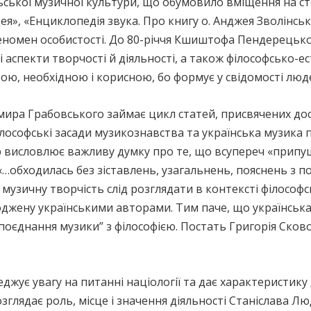
ьської музичної культури, що обумовило вміщення на сто
я», «Енциклопедія звука. Про книгу о. Анджея Зволінсько
еномен особистості. До 80-річчя Кшиштофа Пендерецьк
 аспекти творчості й діяльності, а також філософсько-е
ою, необхідною і корисною, бо формує у свідомості люде
имира Грабовського займає цикл статей, присвячених дос
Філософські засади музикознавства та українська музика 
ор висловлює важливу думку про те, що всупереч «прип
…обходилась без зіставлень, узагальнень, пояснень з поз
у музичну творчість слід розглядати в контексті філосо
джену українськими авторами. Тим паче, що українська
оєднання музики” з філософією. Постать Григорія Сково
джує увагу на питанні націології та дає характеристику
зглядає роль, місце і значення діяльності Станіслава Л