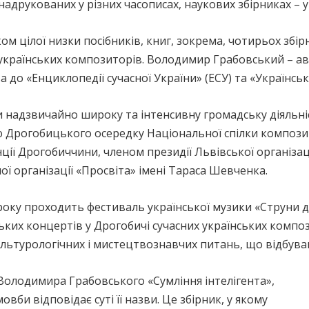
.), надрукованих у різних часописах, наукових збірниках – 
м цілої низки посібників, книг, зокрема, чотирьох збір
українських композиторів. Володимир Грабовський – авт
а до «Енциклопедії сучасної України» (ЕСУ) та «Українськ
ти надзвичайно широку та інтенсивну громадську діяльн
ю Дрогобицького осередку Національної спілки компози
нції Дрогобиччини, членом президії Львівської організац
ї організації «Просвіта» імені Тараса Шевченка.
3 року проходить фестиваль української музики «Струни д
ьких концертів у Дрогобичі сучасних українських компо
ультурологічних і мистецтвознавчих питань, що відбува
Володимира Грабовського «Сумління інтелігента»,
би відповідає суті її назви. Це збірник, у якому