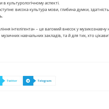
и в культурологічному аспекті.
ступне: висока культура мови, глибина думки, здатніст
ь.
іння інтелігента» – це вагомий внесок у музикознавчу н
ів музичних навчальних закладів, та й для тих, хто цікав
Twitter
Telegram