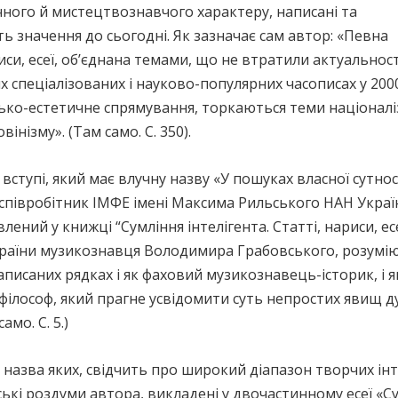
ного й мистецтвознавчого характеру, написані та
ють значення до сьогодні. Як зазначає сам автор: «Певна
иси, есеї, об’єднана темами, що не втратили актуальності
х спеціалізованих і науково-популярних часописах у 200
ько-естетичне спрямування, торкаються теми націоналі
інізму». (Там само. С. 350).
вступі, який має влучну назву «У пошуках власної сутнос
 співробітник ІМФЕ імені Максима Рильського НАН Украї
ний у книжці “Сумління інтелігента. Статті, нариси, есе
раїни музикознавця Володимира Грабовського, розумію
писаних рядках і як фаховий музикознавець-історик, і я
й філософ, який прагне усвідомити суть непростих явищ 
мо. С. 5.)
а назва яких, свідчить про широкий діапазон творчих і
кі роздуми автора, викладені у двочастинному есеї «Су