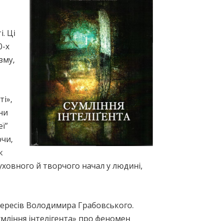
. Ці
0-х
зму,
ті»,
ни
ї”
чи,
к
духовного й творчого начал у людині,
нтересів Володимира Грабовського.
мління інтелігента» про феномен