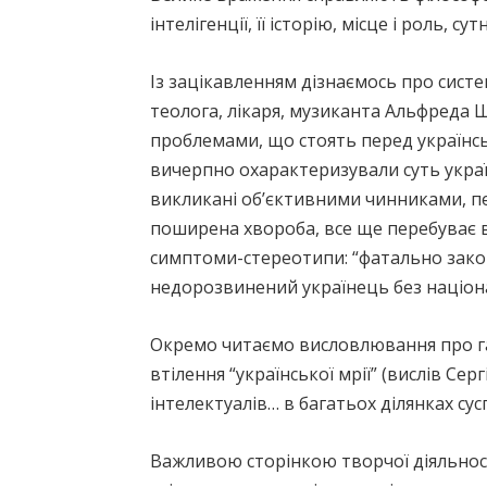
інтелігенції, її історію, місце і роль, 
Із зацікавленням дізнаємось про систе
теолога, лікаря, музиканта Альфреда 
проблемами, що стоять перед українсь
вичерпно охарактеризували суть україн
викликані об’єктивними чинниками, пер
поширена хвороба, все ще перебуває в
симптоми-стереотипи: “фатально зако
недорозвинений українець без національ
Окремо читаємо висловлювання про гал
втілення “української мрії” (вислів Се
інтелектуалів… в багатьох ділянках сус
Важливою сторінкою творчої діяльност