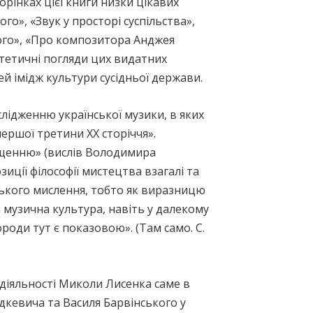
рінках цієї книги низки цікавих
го», «Звук у просторі суспільства»,
ого», «Про композитора Анджея
стетичні погляди цих видатних
й імідж культури сусідньої держави.
лідженню української музики, в яких
першої третини ХХ сторіччя».
ущенню» (вислів Володимира
иції філософії мистецтва взагалі та
фського мислення, тобто як виразницю
 музична культура, навіть у далекому
роди тут є показовою». (Там само. С.
 діяльності Миколи Лисенка саме в
юдкевича та Василя Барвінського у