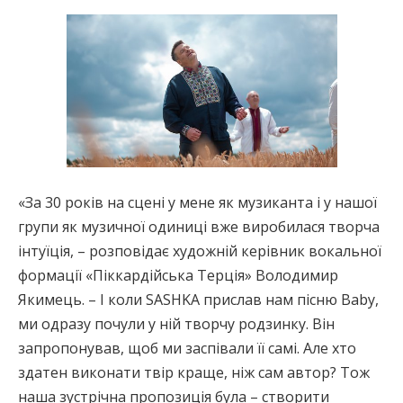
«За 30 років на сцені у мене як музиканта і у нашої
групи як музичної одиниці вже виробилася творча
інтуїція, – розповідає художній керівник вокальної
формації «Піккардійська Терція» Володимир
Якимець. – І коли SASHKA прислав нам пісню Baby,
ми одразу почули у ній творчу родзинку. Він
запропонував, щоб ми заспівали її самі. Але хто
здатен виконати твір краще, ніж сам автор? Тож
наша зустрічна пропозиція була – створити