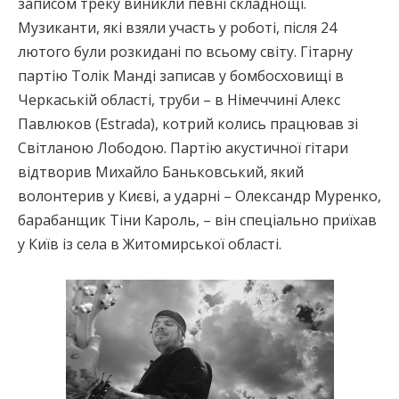
записом треку виникли певні складнощі.
Музиканти, які взяли участь у роботі, після 24
лютого були розкидані по всьому світу. Гітарну
партію Толік Манді записав у бомбосховищі в
Черкаській області, труби – в Німеччині Алекс
Павлюков (Estrada), котрий колись працював зі
Світланою Лободою. Партію акустичної гітари
відтворив Михайло Баньковський, який
волонтерив у Києві, а ударні – Олександр Муренко,
барабанщик Тіни Кароль, – він спеціально приїхав
у Київ із села в Житомирської області.