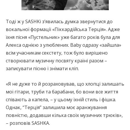
Тоді ж у SASHKі з’явилась думка звернутися до
вокальної формації «Піккардійська Терція». Адже
їхня пісня «Пустельник» уже багато років була для
Алекса однією з улюблених. Baby одразу «зайшла»
всім учасникам секстету, тож було вирішено
створювати музичну посвяту країні разом –
записувати пісню і знімати кліп.
«Я не дуже то й розраховував, що хлопці залишать
мої гітари, труби та барабани, бо вони все життя
співають а капела, – у цьому їхній стиль і фішка.
Однак, “Терція” залишила моє аранжування
повністю, додавши кілька своїх музичних трюків»,
– розповів SASHKA.