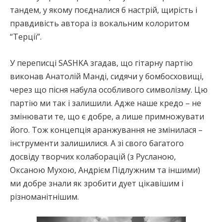
тандем, у якому поєдналися б настрій, щирість і
правдивість автора із вокальним колоритом
“Терції”.
У переписці SASHKA згадав, що гітарну партію
виконав Анатолій Манді, сидячи у бомбосховищі,
через що пісня набула особливого символізму. Цю
партію ми так і залишили. Адже наше кредо – не
змінювати те, що є добре, а лише примножувати
його. Тож концепція аранжування не змінилася –
інструменти залишилися. А зі свого багатого
досвіду творчих колаборацій (з Русланою,
Оксаною Мухою, Андрієм Підлужним та іншими)
ми добре знали як зробити дует цікавішим і
різноманітнішим.