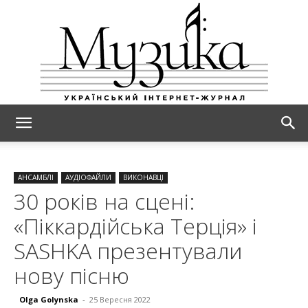
МУЗИКА
АНСАМБЛІ
АУДІОФАЙЛИ
ВИКОНАВЦІ
30 років на сцені:
«Піккардійська Терція» і
SASHKA презентували
нову пісню
Olga Golynska
-
25 Вересня 2022