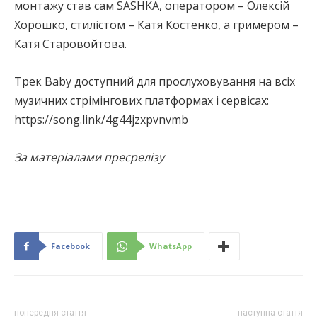
монтажу став сам SASHKA, оператором – Олексій
Хорошко, стилістом – Катя Костенко, а гримером –
Катя Старовойтова.
Трек Baby доступний для прослуховування на всіх
музичних стрімінгових платформах і сервісах:
https://song.link/4g44jzxpvnvmb
За матеріалами пресрелізу
Facebook
WhatsApp
попередня стаття
наступна стаття