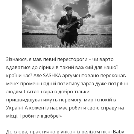
Зізнаюся, я мав певні перестороги – чи варто
вдаватися до лірики в такий важкий для нашої
країни час? Але SASHKA аргументовано переконав
мене: промені надії й позитиву зараз дуже потрібні
людям. Світло і віра в добро тільки
пришвидшуватимуть перемогу, мир і спокій в
Україні. А кожен із нас має робити свою справу на
місці. І робити її добре!»
До слова, практично в унісон із релізом пісні Baby