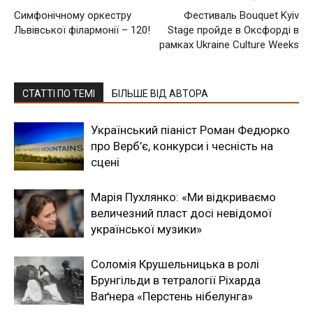
Симфонічному оркестру
Фестиваль Bouquet Kyiv
Львівської філармонії – 120!
Stage пройде в Оксфорді в
рамках Ukraine Culture Weeks
СТАТТІ ПО ТЕМІ
БІЛЬШЕ ВІД АВТОРА
Український піаніст Роман Федюрко
про Верб’є, конкурси і чесність на
сцені
Марія Пухлянко: «Ми відкриваємо
величезний пласт досі невідомої
української музики»
Соломія Крушельницька в ролі
Брунгільди в тетралогії Ріхарда
Ваґнера «Перстень нібелунга»