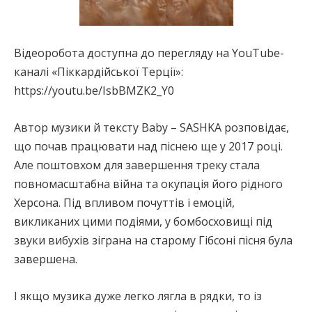
Відеоробота доступна до перегляду на YouTube-
каналі «Піккардійської Терції»:
https://youtu.be/IsbBMZK2_Y0
Автор музики й тексту Baby – SASHKA розповідає,
що почав працювати над піснею ще у 2017 році.
Але поштовхом для завершення треку стала
повномасштабна війна та окупація його рідного
Херсона. Під впливом почуттів і емоцій,
викликаних цими подіями, у бомбосховищі під
звуки вибухів зіграна на старому Гібсоні пісня була
завершена.
І якщо музика дуже легко лягла в рядки, то із