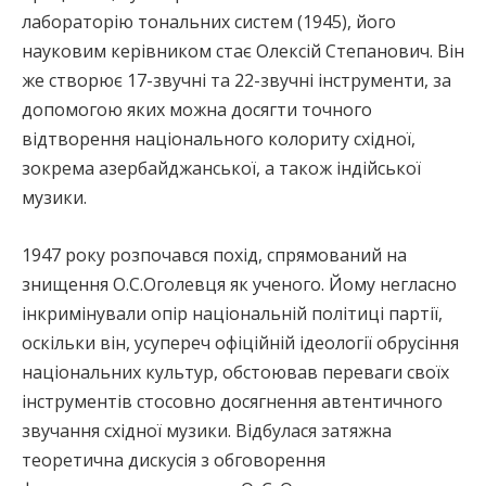
лабораторію тональних систем (1945), його
науковим керівником стає Олексій Степанович. Він
же створює 17-звучні та 22-звучні інструменти, за
допомогою яких можна досягти точного
відтворення національного колориту східної,
зокрема азербайджанської, а також індійської
музики.
1947 року розпочався похід, спрямований на
знищення О.С.Оголевця як ученого. Йому негласно
інкримінували опір національній політиці партії,
оскільки він, усупереч офіційній ідеології обрусіння
національних культур, обстоював переваги своїх
інструментів стосовно досягнення автентичного
звучання східної музики. Відбулася затяжна
теоретична дискусія з обговорення