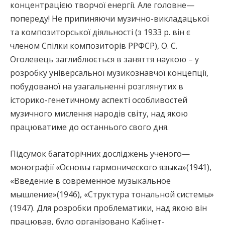
концентрацією творчої енергії. Але головне—
попереду! Не припиняючи музично-викладацької
та композиторської діяльності (з 1933 р. він є
членом Спілки композиторів РРФСР), О. С.
Оголевець заглиблюється в заняття наукою – у
розробку універсальної музикознавчої концепції,
побудованої на узагальненні розглянутих в
історико-генетичному аспекті особливостей
музичного мислення народів світу, над якою
працюватиме до останнього свого дня.
Підсумок багаторічних досліджень ученого—
монографії «Основы гармонического языка»(1941),
«Введение в современное музыкальное
мышление»(1946), «Структура тональной системы»
(1947). Для розробки проблематики, над якою він
працював, було організовано Кабінет-