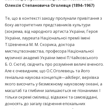
Олексія Степановича Оголевця (1894–1967)
Те, що в контексті заходу пролунали привітання з
боку авторитетних представників культури
(зокрема, від народного артиста України, Героя
України, лауреата Національної премії імені
Т.Шевченка М. М. Скорика, доктора
мистецтвознавства, професора Національної
музичної академії України імені П.Чайковського
Б. О. Сюти), свідчить про розуміння величі вченого.
Але є очевидним, що О.С.Оголевець та його
геніальна наукова концепція—айсберг, верхівка
якого височить у безмежному науковому океані, а
масштаб та глибини залишаються не пізнаними. І
тільки окремі сміливці, відважні та самовіддані,
доносять до загалу свідчення епохальних