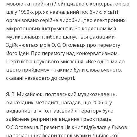
мовою та прийняті Лейпцизькою консерваторією
ще у 1950-х рр. як навчальний посібник. У світі
організовано серійне виробництво електронних
мікротонових інструментів. За кордоном ім’я
музикознавця глибоко шанується фахівцями.
Здійснюється мрія О. С. Оголевця про перемогу
його ідей. Про перемогу над консерватизмом,
інертністю наукового мислення. «Все одно ми до
цього прийдемо» – такими були слова вченого,
сказані незадовго до смерті.
Я. В. Михайлюк, полтавський музикознавець,
винахідник-методист, нагадав, що 2006 р. у
видавництві «Полтавський літератор» було
здійснене репринтне видання трьох праць
О.С.Оголевця. Презентація книг відбулася у Львові
на засіданні кафедри теорії музики Львівської