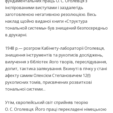
фундаментальних праць О. С. Оголевця з
інспірованими виступами і заздалегідь
заготовленою негативною резолюцією. Весь
наклад щойно виданої книги «Структура
тональной системы» був знищений безпосередньо
в друкарні.
1948 р.— розгром Кабінету-лабораторії Оголевця,
знищення інструментів та рукописів досліджень,
вилучення з бібліотек його творів, переслідування,
допит, тактика залякування. Вкинуті в пічку у стані
афекту самим Олексієм Степановичем 12(!)
рукописних томів, присвячених розвиткові
тональної системи…
Утім, європейський світ сприйняв теорію
О. С. Оголевця. Його праці перекладені німецькою