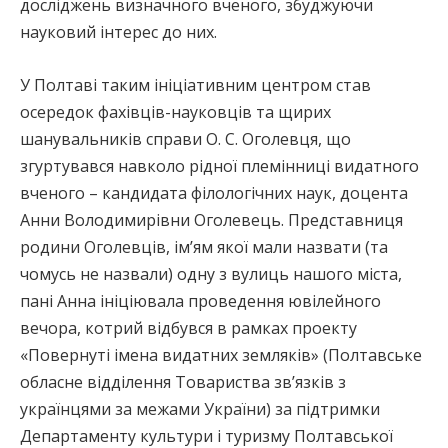
досліджень визначного вченого, збуджуючи
науковий інтерес до них.
У Полтаві таким ініціативним центром став
осередок фахівців-науковців та щирих
шанувальників справи О. С. Оголевця, що
згуртувався навколо рідної племінниці видатного
вченого – кандидата філологічних наук, доцента
Анни Володимирівни Оголевець. Представниця
родини Оголевців, ім’ям якої мали назвати (та
чомусь не назвали) одну з вулиць нашого міста,
пані Анна ініціювала проведення ювілейного
вечора, котрий відбувся в рамках проекту
«Повернуті імена видатних земляків» (Полтавське
обласне відділення Товариства зв’язків з
українцями за межами України) за підтримки
Департаменту культури і туризму Полтавської