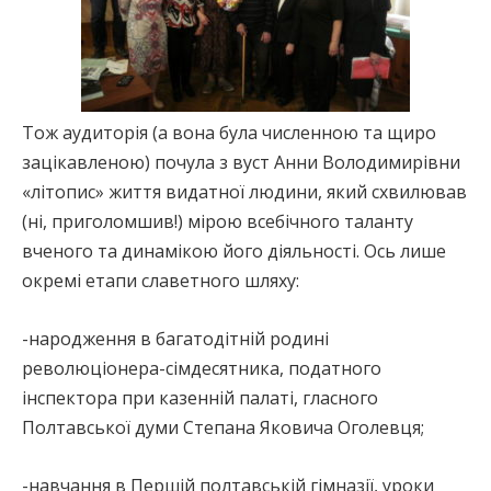
Тож аудиторія (а вона була численною та щиро
зацікавленою) почула з вуст Анни Володимирівни
«літопис» життя видатної людини, який схвилював
(ні, приголомшив!) мірою всебічного таланту
вченого та динамікою його діяльності. Ось лише
окремі етапи славетного шляху:
-народження в багатодітній родині
революціонера-сімдесятника, податного
інспектора при казенній палаті, гласного
Полтавської думи Степана Яковича Оголевця;
-навчання в Першій полтавській гімназії, уроки