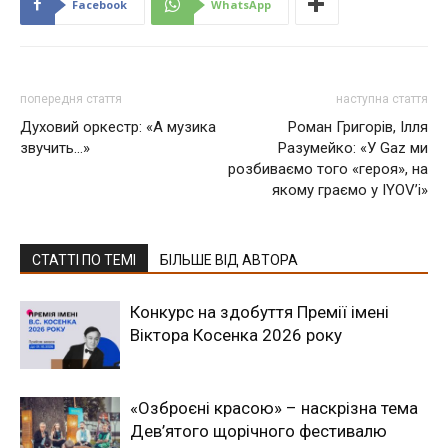
Facebook
WhatsApp
попередня стаття
наступна стаття
Духовий оркестр: «А музика
Роман Григорів, Ілля
звучить…»
Разумейко: «У Gaz ми
розбиваємо того «героя», на
якому граємо у IYOV’і»
СТАТТІ ПО ТЕМІ
БІЛЬШЕ ВІД АВТОРА
Конкурс на здобуття Премії імені
Віктора Косенка 2026 року
«Озброєні красою» – наскрізна тема
Дев’ятого щорічного фестивалю