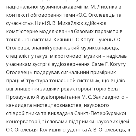
національної музичної академії ім. М. Лисенка в
контексті обговорення теми «О.С. Оголевець та
сучасність». Нині Я. В. Михайлюк здійснює
комп’ютерне моделювання базових параметрів
тональної системи. Киянин Г.О.Когут – учень О.С.
Оголевця, знаний український музикознавець,
спеціаліст у галузі мікротонової музики – надіслав
учасникам зустрічі аудіозвернення. Саме Г. Когуту
Оголевець подарував сигнальний примірник
праці «Структура тональной системы», що вцілів
від знищення завдяки редакторові Ігорю Белзі.
Прозвучало й аудіопривітання М. С. Заливадного –
кандидата мистецтвознавства, наукового
співробітника та викладача Санкт-Петербурзької
консерваторії, зі словами підтримки наукових ідей
О.С.Оголевця. Колишня студентка А. В. Оголевець, її