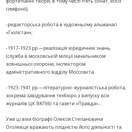
фортепіанні твори, в тому числі п’ять сонат, ескіз
симфонії);
-редакторська робота в художньому альманасі
«Гюлістан»;
-1917-1923 рр.—реалізація юридичних знань
(служба в московській міліції начальником
зовнішньої охорони, інспектором
адміністративного відділу Моссовєта;
-1923-1941 рр.—літературно-журналістська робота,
зокрема завідування техбюро з випуску всіх
журналів ЦК ВКП(б) та газети «Правда»…
Уже ці віхи біографії Олексія Степановича
Оголевця вражають плідністю його діяльності та