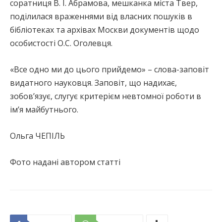
соратниця В. І. Абрамова, мешканка міста Твер,
поділилася враженнями від власних пошуків в
бібліотеках та архівах Москви документів щодо
особистості О.С. Оголевця.
«Все одно ми до цього прийдемо» – слова-заповіт
видатного науковця. Заповіт, що надихає,
зобов’язує, слугує критерієм невтомної роботи в
ім’я майбутнього.
Ольга ЧЕПІЛЬ
Фото надані автором cтатті