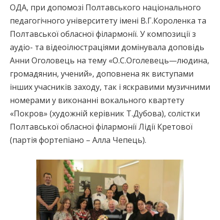
ОДА, при допомозі Полтавського національного
педагогічного університету імені В.Г.Короленка та
Полтавської обласної філармонії. У композиції з
аудіо- та відеоілюстраціями домінувала доповідь
Анни Оголовець на тему «О.С.Оголевець—людина,
громадянин, учений», доповнена як виступами
інших учасників заходу, так і яскравими музичними
номерами у виконанні вокального квартету
«Покров» (художній керівник Т.Дубова), солістки
Полтавської обласної філармонії Лідії Кретової
(партія фортепіано – Алла Чепець).