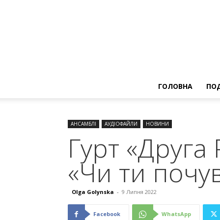
ГОЛОВНА
ПОД
АНСАМБЛІ
АУДІОФАЙЛИ
НОВИНИ
Гурт «Друга
«Чи ти почу
Olga Golynska
-
9 Липня 2022
Facebook
WhatsApp