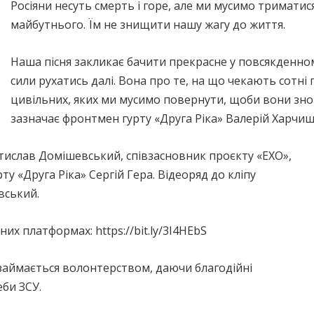
Росіяни несуть смерть і горе, але ми мусимо триматис
майбутнього. Їм не знищити нашу жагу до життя.
Наша пісня закликає бачити прекрасне у повсякденному
сили рухатись далі. Вона про те, на що чекають сотні 
цивільних, яких ми мусимо повернути, щоби вони знов
зазначає фронтмен гурту «Друга Ріка» Валерій Харчиш
остислав Домішевський, співзасновник проєкту «ЕХО»,
у «Друга Ріка» Сергій Гера. Відеоряд до кліпу
вський.
их платформах: https://bit.ly/3I4HEbS
 займається волонтерством, даючи благодійні
би ЗСУ.