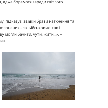
я, адже боремося заради світлого
, підказує, звідки брати натхнення та
полонених – як військових, так і
у могли бачити, чути, жити…», –
ин.