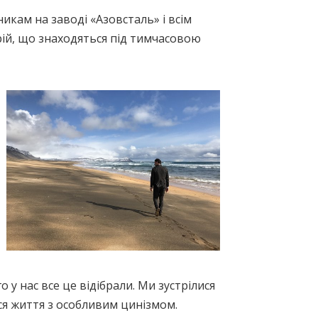
икам на заводі «Азовсталь» і всім
ій, що знаходяться під тимчасовою
 у нас все це відібрали. Ми зустрілися
ся життя з особливим цинізмом.