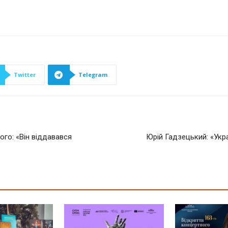
Twitter
Telegram
го: «Він віддавався
Юрій Гадзецький: «Укр