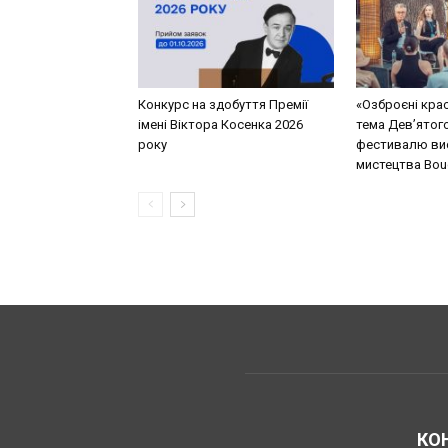
Конкурс на здобуття Премії
«Озброєні кра
імені Віктора Косенка 2026
тема Дев’ятог
року
фестивалю ви
мистецтва Bouq
КО