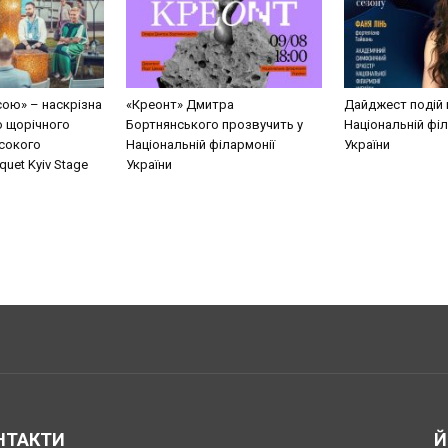
сою» – наскрізна
«Креонт» Дмитра
Дайджест подій 
о щорічного
Бортнянського прозвучить у
Національній філ
сокого
Національній філармонії
України
uet Kyiv Stage
України
НТАКТИ
Й