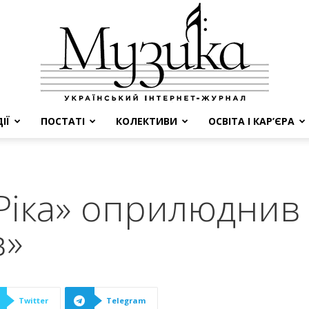
ІЇ
ПОСТАТІ
КОЛЕКТИВИ
ОСВІТА І КАР’ЄРА
МУЗИКА
 Ріка» оприлюднив
в»
Twitter
Telegram