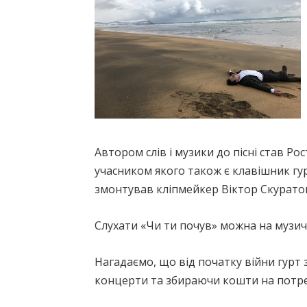
Автором слів і музики до пісні став Р
учасником якого також є клавішник гурт
змонтував кліпмейкер Віктор Скурато
Слухати «Чи ти почув» можна на музичн
Нагадаємо, що від початку війни гурт
концерти та збираючи кошти на потре