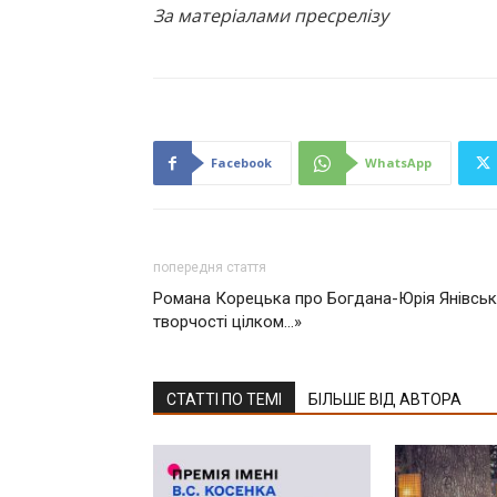
За матеріалами пресрелізу
Facebook
WhatsApp
попередня стаття
Романа Корецька про Богдана-Юрія Янівсько
творчості цілком…»
СТАТТІ ПО ТЕМІ
БІЛЬШЕ ВІД АВТОРА