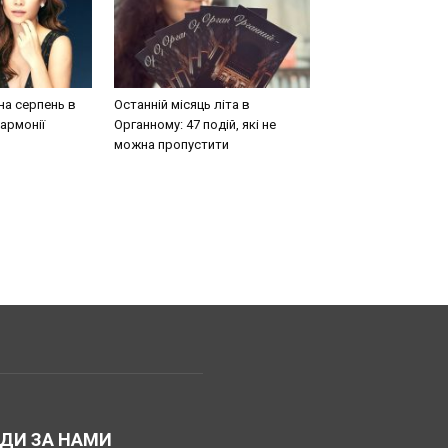
на серпень в
Останній місяць літа в
армонії
Органному: 47 подій, які не
можна пропустити
ДИ ЗА НАМИ