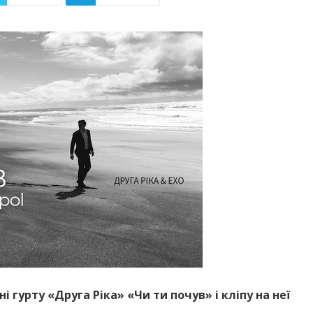
ні гурту «Друга Ріка» «Чи ти почув» і кліпу на неї