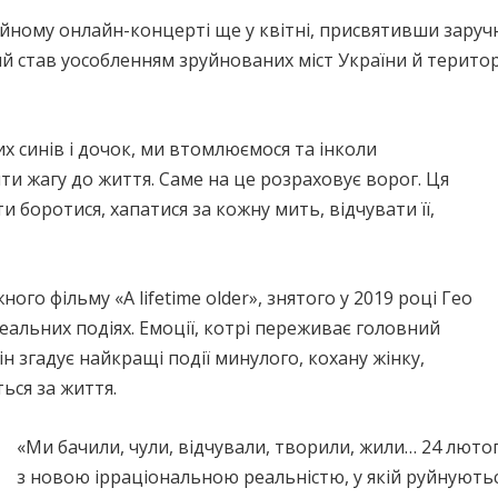
ійному онлайн-концерті ще у квітні, присвятивши заручн
 став уособленням зруйнованих міст України й територ
х синів і дочок, ми втомлюємося та інколи
ти жагу до життя. Саме на це розраховує ворог. Ця
 боротися, хапатися за кожну мить, відчувати її,
ого фільму «A lifetime older», знятого у 2019 році Гео
еальних подіях. Емоції, котрі переживає головний
н згадує найкращі події минулого, кохану жінку,
ься за життя.
«Ми бачили, чули, відчували, творили, жили… 24 лютого
з новою ірраціональною реальністю, у якій руйнують