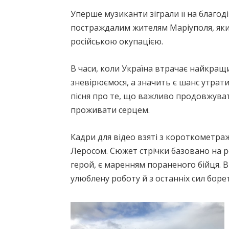
Уперше музиканти зіграли її на благод
постраждалим жителям Маріуполя, який
російською окупацією.
В часи, коли Україна втрачає найкращи
зневірюємося, а значить є шанс утрати
пісня про те, що важливо продовжувати
проживати серцем.
Кадри для відео взяті з короткометражн
Леросом. Сюжет стрічки базовано на р
герой, є маренням пораненого бійця. Ві
улюблену роботу й з останніх сил борет