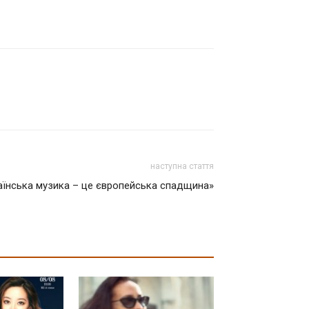
наступна стаття
аїнська музика – це європейська спадщина»