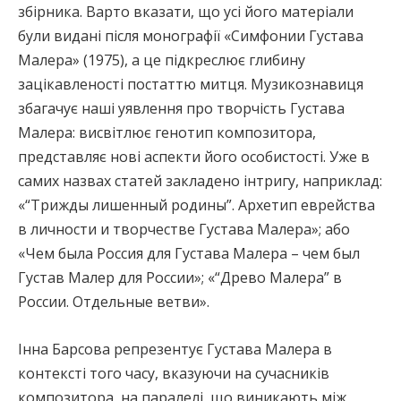
збірника. Варто вказати, що усі його матеріали
були видані після монографії «Симфонии Густава
Малера» (1975), а це підкреслює глибину
зацікавленості постаттю митця. Музикознавиця
збагачує наші уявлення про творчість Густава
Малера: висвітлює генотип композитора,
представляє нові аспекти його особистості. Уже в
самих назвах статей закладено інтригу, наприклад:
«“Трижды лишенный родины”. Архетип еврейства
в личности и творчестве Густава Малера»; або
«Чем была Россия для Густава Малера – чем был
Густав Малер для России»; «“Древо Малера” в
России. Отдельные ветви».
Інна Барсова репрезентує Густава Малера в
контексті того часу, вказуючи на сучасників
композитора, на паралелі, що виникають між