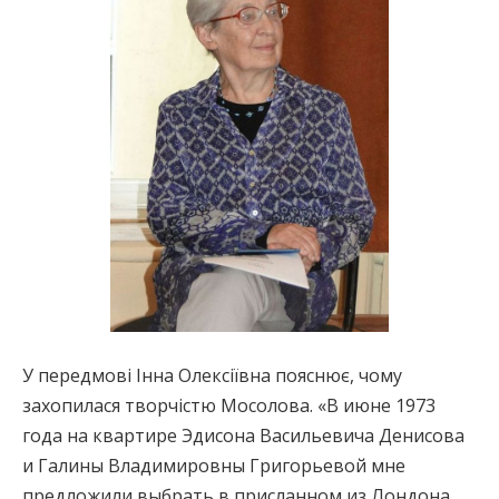
У передмові Інна Олексіївна пояснює, чому
захопилася творчістю Мосолова. «В июне 1973
года на квартире Эдисона Васильевича Денисова
и Галины Владимировны Григорьевой мне
предложили выбрать в присланном из Лондона