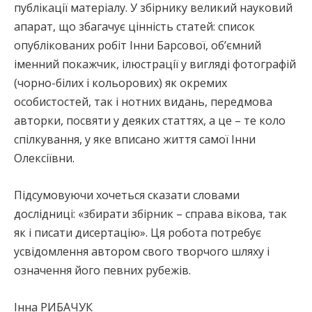
публікації матеріалу. У збірнику великий науковий
апарат, що збагачує цінність статей: список
опублікованих робіт Інни Барсової, об’ємний
іменний покажчик, ілюстрації у вигляді фотографій
(чорно-білих і кольорових) як окремих
особистостей, так і нотних видань, передмова
авторки, посвяти у деяких статтях, а це – те коло
спілкування, у яке вписано життя самої Інни
Олексіївни.
Підсумовуючи хочеться сказати словами
дослідниці: «збирати збірник – справа вікова, так
як і писати дисертацію». Ця робота потребує
усвідомлення автором свого творчого шляху і
означення його певних рубежів.
Інна РИБАЧУК