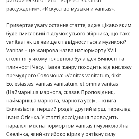
риторического типа творчества. Опыт
рассуждения», «Искусство музыки и vanitas».
Привертає увагу остання стаття, адже цікаво яким
буде смисловий підсумок усього збірника, що таке
vanitas і як це явище співвідноситься з музикою?
Vanitas – це жанрова назва натюрморту XVII
століття, у якому головною була ідея Вічності та
плинності Часу. Назва жанру походить від вислову
премудрого Соломона: «Vanitas vanitatum, dixit
Ecclesiastes: vanitas vanitatum, et omnia vanitas
(Наймарніша марнота, сказав Проповідник,
наймарніша марнота, марнота усе)», – книга
Екклезіаста, перший розділ другий вірш, переклад
Івана Огієнка. У статті дослідниця проводить
паралелі між натюрмортом vanitas і музикою Яна
Свелінка, який «глибоко вірив у рятівну силу