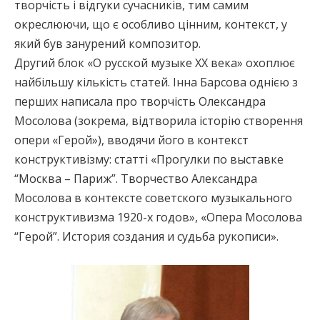
творчість і відгуки сучасників, тим самим
окреслюючи, що є особливо цінним, контекст, у
який був занурений композитор.
Другий блок «О русской музыке XX века» охоплює
найбільшу кількість статей. Інна Барсова однією з
перших написала про творчість Олександра
Мосолова (зокрема, відтворила історію створення
опери «Герой»), вводячи його в контекст
конструктивізму: статті «Прогулки по выставке
“Москва – Париж”. Творчество Александра
Мосолова в контексте советского музыкального
конструктивизма 1920-х годов», «Опера Мосолова
“Герой”. История создания и судьба рукописи».