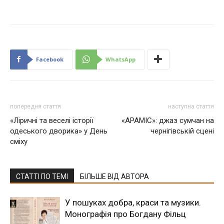
Facebook
WhatsApp
попередня стаття
наступна стаття
«Ліричні та веселі історії
«АРАМІС»: джаз сумчан на
одеського дворика» у День
чернігівській сцені
сміху
СТАТТІ ПО ТЕМІ
БІЛЬШЕ ВІД АВТОРА
У пошуках добра, краси та музики.
Монографія про Богдану Фільц