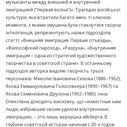
музыканты между внешней и внутренней
эмиграцией (“первая волна”)». Трагедію російської
культури, яка втратила багато імен, ті ключові
моменти, з якими змушена була стикнутися творча
інтелігенція, репрезентують назви підрозділів
статті: «Внешняя эмиграция. Первые отъезды»,
«Философский пароход», «Разруха», «Внутренняя
эмиграция – одна из стратегий художественного
творчества в советской стране». В останньому
підрозділі авторка виділяє творчість трьох
персонажів: Миколи Івановича Сизова (1886–1962),
Якова Еммануїловича Голосовкера (1890–1967) та
Якова Семеновича Друскіна (1902–1980). Інна
Олексіївна доходить висновку, що «известные нам
люди, избравшие своим уделом внутреннюю
эмиграцию, – это лишь верхушка айсберга. В
глубине советской истории начиная с 20-х годов