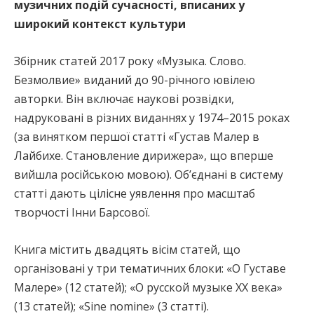
музичних подій сучасності, вписаних у
широкий контекст культури
Збірник статей 2017 року «Музыка. Слово.
Безмолвие» виданий до 90-річного ювілею
авторки. Він включає наукові розвідки,
надруковані в різних виданнях у 1974–2015 роках
(за винятком першої статті «Густав Малер в
Лайбихе. Становление дирижера», що вперше
вийшла російською мовою). Об’єднані в систему
статті дають цілісне уявлення про масштаб
творчості Інни Барсової.
Книга містить двадцять вісім статей, що
організовані у три тематичних блоки: «О Густаве
Малере» (12 статей); «О русской музыке XX века»
(13 статей); «Sine nomine» (3 статті).