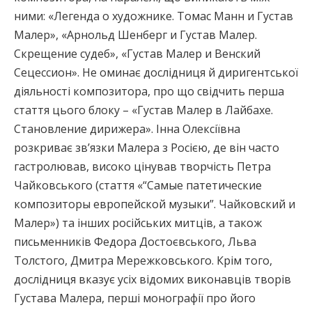
ними: «Легенда о художнике. Томас Манн и Густав
Малер», «Арнольд Шенберг и Густав Малер.
Скрещение судеб», «Густав Малер и Венский
Сецессион». Не оминає дослідниця й диригентської
діяльності композитора, про що свідчить перша
стаття цього блоку – «Густав Малер в Лайбахе.
Становление дирижера». Інна Олексіївна
розкриває зв’язки Малера з Росією, де він часто
гастролював, високо цінував творчість Петра
Чайковського (стаття «“Самые патетические
композиторы европейской музыки”. Чайковский и
Малер») та інших російських митців, а також
письменників Федора Достоєвського, Льва
Толстого, Дмитра Мережковського. Крім того,
дослідниця вказує усіх відомих виконавців творів
Густава Малера, перші монографії про його