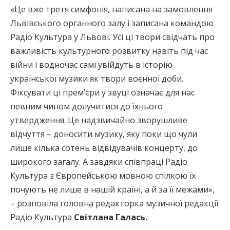
«Це вже третя симфонія, написана на замовлення
Львівського органного залу і записана командою
Радіо Культура у Львові. Усі ці твори свідчать про
важливість культурного розвитку навіть під час
війни і водночас самі увійдуть в історію
української музики як твори воєнної доби.
Фіксувати ці прем’єри у звуці означає для нас
певним чином долучитися до їхнього
утвердження. Це надзвичайно зворушливе
відчуття – доносити музику, яку поки що чули
лише кілька сотень відвідувачів концерту, до
широкого загалу. А завдяки співпраці Радіо
Культура з Європейською мовною спілкою їх
почують не лише в нашій країні, а й за її межами»,
– розповіла головна редакторка музичної редакції
Радіо Культура
Світлана Галась.