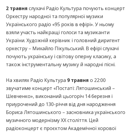
2 травня
слухачі Радіо Культура почують концерт
Оркестру народної та популярної музики
Українського радіо «95 років в ефірі». У ньому
взяли участь найкращі голоси та музиканти
України. Художній керівник і головний диригент
оркестру – Михайло Пікульський. В ефірі слухачі
почують українську і світову оперну класику, а
також інструментальну музику й народні пісні.
На хвилях Радіо Культура
9 травня
о 22:00
звучатиме концерт «Постаті: Лятошинський –
Шевченко», виконаний цьогоріч 14 березня і
приурочений до 130-річчя від дня народження
Бориса Лятошинського – засновника українського
музичного модернізму ХХ століття. Цей
радіоконцерт є проєктом Академічної хорової