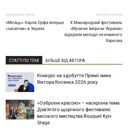
попередня стаття
наступна стаття
«Місяць» Карла Орфа вперше
Х Міжнародний фестиваль
«засвітив» в Україні
«Музичні Імпрези України»
відкрили мелодії незламного
Харкова
СТАТТІ ПО ТЕМІ
БІЛЬШЕ ВІД АВТОРА
Конкурс на здобуття Премії імені
Віктора Косенка 2026 року
«Озброєні красою» – наскрізна тема
Дев’ятого щорічного фестивалю
високого мистецтва Bouquet Kyiv
Stage