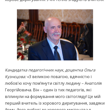
Кандидатка педагогічних наук, доцентка Ольга
Кузнєцова:
«З великою повагою, вдячністю і
любов’ю хочу пом’янути світлу людину – Анатолія
Георгійовича. Він – один із тих педагогів, які
вплинули на формування мого світогляду! Це мій
перший вчитель із хорового диригування, завдяки
йому, його любові до хорового мистецтва я