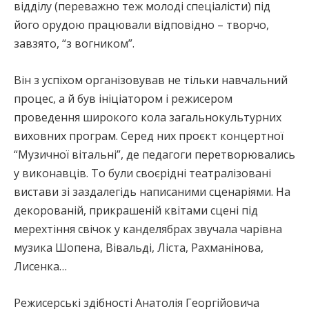
відділу (переважно теж молоді спеціалісти) під
його орудою працювали відповідно – творчо,
завзято, “з вогником”.
Він з успіхом організовував не тільки навчальний
процес, а й був ініціатором і режисером
проведення широкого кола загальнокультурних
виховних програм. Серед них проєкт концертної
“Музичної вітальні”, де педагоги перетворювались
у виконавців. То були своєрідні театралізовані
вистави зі заздалегідь написаними сценаріями. На
декорованій, прикрашеній квітами сцені під
мерехтіння свічок у канделябрах звучала чарівна
музика Шопена, Вівальді, Ліста, Рахманінова,
Лисенка…
Режисерські здібності Анатолія Георгійовича