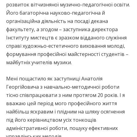
розвиток вітчизняної музично-педагогічної освіти.
Його багаторічна науково-педагогічна й
організаційна діяльність на посаді декана
факультету, а згодом – заступника директора
Інституту мистецтв є зразком відданого служіння
справі художньо-естетичного виховання молоді,
формування професійної майстерності студентів –
майбутніх учителів музики.
Мені пощастило як заступниці Анатолія
Георгійовича з навчально-методичної роботи
тісно співпрацювати з ним протягом 20 років. І я
вважаю цей період мого професійного життя
найбільш яскравим і плідним на шляху осягнення
під його керівництвом усіх тонкощів
адміністративної роботи, пошуку ефективних
управлінських методів.