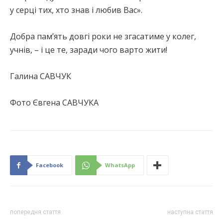
у серці тих, хто знав і любив Вас».
Добра пам’ять довгі роки не згасатиме у колег,
учнів, – і це те, заради чого варто жити!
Галина САВЧУК
Фото Євгена САВЧУКА
Facebook
WhatsApp
попередня стаття
наступна стаття