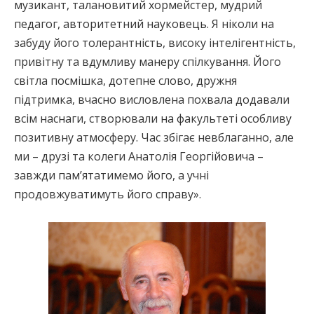
музикант, талановитий хормейстер, мудрий
педагог, авторитетний науковець. Я ніколи на
забуду його толерантність, високу інтелігентність,
привітну та вдумливу манеру спілкування. Його
світла посмішка, дотепне слово, дружня
підтримка, вчасно висловлена похвала додавали
всім наснаги, створювали на факультеті особливу
позитивну атмосферу. Час збігає невблаганно, але
ми – друзі та колеги Анатолія Георгійовича –
завжди пам’ятатимемо його, а учні
продовжуватимуть його справу».