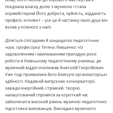
поєднала власну долю з музикою і стала
хормейстером! Його доброта, чуйність, відданість
професії, інтелект – усе це й частинку своєї душі він
вклав у кожного з нас!»
Ділиться спогадами й
кандидатка педагогічних
наук, професорка Тетяна Левшенко:
«Із
задоволенням і хвилюванням пригадую роки
роботи в Київському педагогічному училищі, де
музичний відділ очолював Анатолій Георгійович.
Уже тоді проявилися його блискучі організаторські
здібності. Недавній випускник консерваторії,
завжди енергійний, стрімкий, творчо
налаштований спромігся за короткий час
забезпечити високий рівень музично-педагогічної
підготовки вихованців. Викладачі музичного