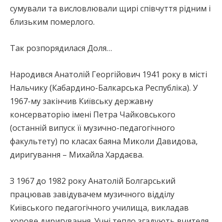
сумували та висловлювали щирі співчуття рідним і
близьким померлого.
Так розпорядилася Доля…
Народився Анатолій Георгійович 1941 року в місті
Нальчику (Кабардино-Балкарська Республіка). У
1967-му закінчив Київську державну
консерваторію імені Петра Чайковського
(останній випуск її музично-педагогічного
факультету) по класах баяна Миколи Давидова,
диригування – Михайла Хардаєва.
З 1967 до 1982 року Анатолій Болгарський
працював завідувачем музичного відділу
Київського педагогічного училища, викладав
хорове диригування. Учні тепло згадують вчителя.