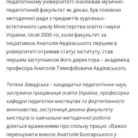
педагогічному університеті: очолював музично-
педагогічний факультет як декан, був головою
методичної ради з предметів художньо-
естетичного циклу Міністерства освіти і науки
України, після 2000-го, коли факультет за
ініціативою Анатолія Авдієвського першим в
університеті отримав статус інституту, став
першим заступником його директора – академіка,
професора Анатолія Тимофійовича Авдієвського.
Тетяна Завадська – кандидатка педагогічних наук,
заслужена працівниця освіти України, професорка
кафедри педагогіки мистецтва та фортепіанного
виконавства, заступниця декана факультету
мистецтв із навчально-методичної роботи
ділиться враженнями про спільну працю: «Важко
переоцінити внесок Анатолія Болгарського у