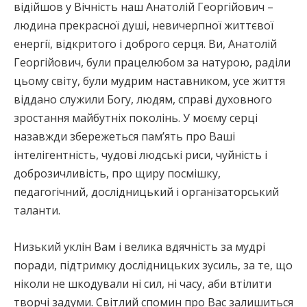
відійшов у Вічність наш Анатолій Георгійович –
людина прекрасної душі, невичерпної життєвої
енергії, відкритого і доброго серця. Ви, Анатолій
Георгійович, були працелюбом за натурою, раділи
цьому світу, були мудрим наставником, усе життя
віддано служили Богу, людям, справі духовного
зростання майбутніх поколінь. У моєму серці
назавжди збережеться пам’ять про Ваші
інтелігентність, чудові людські риси, чуйність і
доброзичливість, про щиру посмішку,
педагогічний, дослідницький і організаторський
таланти.
Низький уклін Вам і велика вдячність за мудрі
поради, підтримку дослідницьких зусиль, за те, що
ніколи не шкодували ні сил, ні часу, аби втілити
творчі задуми. Світлий спомин про Вас залишиться