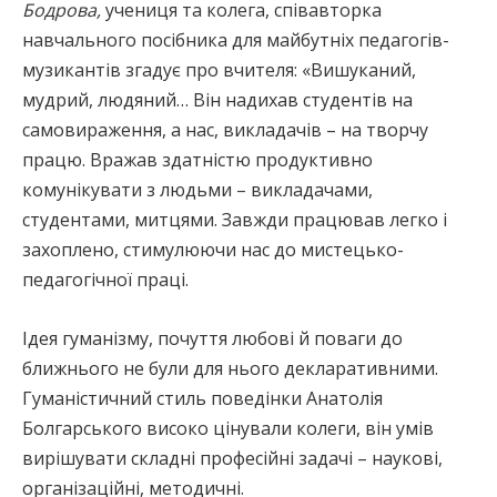
Бодрова,
учениця та колега, співавторка
навчального посібника для майбутніх педагогів-
музикантів згадує про вчителя: «Вишуканий,
мудрий, людяний… Він надихав студентів на
самовираження, а нас, викладачів – на творчу
працю. Вражав здатністю продуктивно
комунікувати з людьми – викладачами,
студентами, митцями. Завжди працював легко і
захоплено, стимулюючи нас до мистецько-
педагогічної праці.
Ідея гуманізму, почуття любові й поваги до
ближнього не були для нього декларативними.
Гуманістичний стиль поведінки Анатолія
Болгарського високо цінували колеги, він умів
вирішувати складні професійні задачі – наукові,
організаційні, методичні.