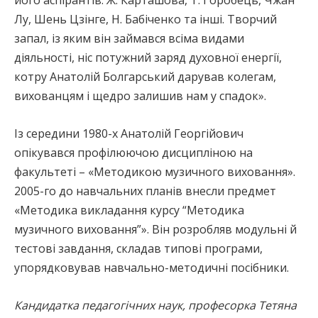
його аспірантів: Ж. Карташова, Т. Горобець, Чжан
Лу, Шень Цзінге, Н. Бабіченко та інші. Творчий
запал, із яким він займався всіма видами
діяльності, ніс потужний заряд духовної енергії,
котру Анатолій Болгарський дарував колегам,
вихованцям і щедро залишив нам у спадок».
Із середини 1980-х Анатолій Георгійович
опікувався профілюючою дисципліною на
факультеті – «Методикою музичного виховання».
2005-го до навчальних планів внесли предмет
«Методика викладання курсу “Методика
музичного виховання”». Він розробляв модульні й
тестові завдання, складав типові програми,
упорядковував навчально-методичні посібники.
Кандидатка педагогічних наук, професорка Тетяна