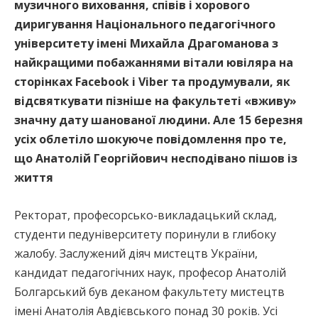
музичного виховання, співів і хорового
диригування Національного педагогічного
університету імені Михайла Драгоманова з
найкращими побажаннями вітали ювіляра на
сторінках Facebook і Viber та продумували, як
відсвяткувати пізніше на факультеті «вживу»
значну дату шанованої людини. Але 15 березня
усіх облетіло шокуюче повідомлення про те,
що Анатолій Георгійович несподівано пішов із
життя
Ректорат, професорсько-викладацький склад,
студенти педуніверситету поринули в глибоку
жалобу. Заслужений діяч мистецтв України,
кандидат педагогічних наук, професор Анатолій
Болгарський був деканом факультету мистецтв
імені Анатолія Авдієвського понад 30 років. Усі