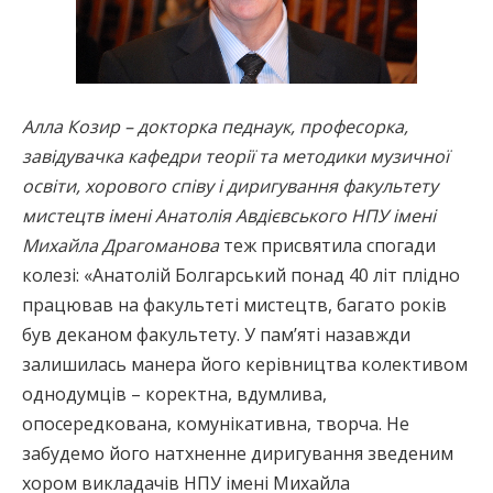
Алла Козир – докторка педнаук, професорка,
завідувачка кафедри теорії та методики музичної
освіти, хорового співу і диригування факультету
мистецтв імені Анатолія Авдієвського НПУ імені
Михайла Драгоманова
теж присвятила спогади
колезі: «Анатолій Болгарський понад 40 літ плідно
працював на факультеті мистецтв, багато років
був деканом факультету. У пам’яті назавжди
залишилась манера його керівництва колективом
однодумців – коректна, вдумлива,
опосередкована, комунікативна, творча. Не
забудемо його натхненне диригування зведеним
хором викладачів НПУ імені Михайла