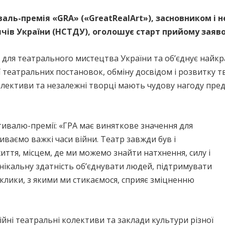
ль-премія «GRA» («GreatRealArt»), засновником і н
ячів України (НСТДУ), оголошує старт прийому заяв
для театрального мистецтва України та об’єднує найкра
 театральних постановок, обміну досвідом і розвитку тв
колективи та незалежні творці мають чудову нагоду пред
ивалю-премії: «ГРА має виняткове значення для
иваємо важкі часи війни. Театр завжди був і
ття, місцем, де ми можемо знайти натхнення, силу і
нікальну здатність об’єднувати людей, підтримувати
иклики, з якими ми стикаємося, сприяє зміцненню
ні театральні колективи та заклади культури різної