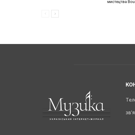
мистецтва Bouq
КО
Тел
зв'