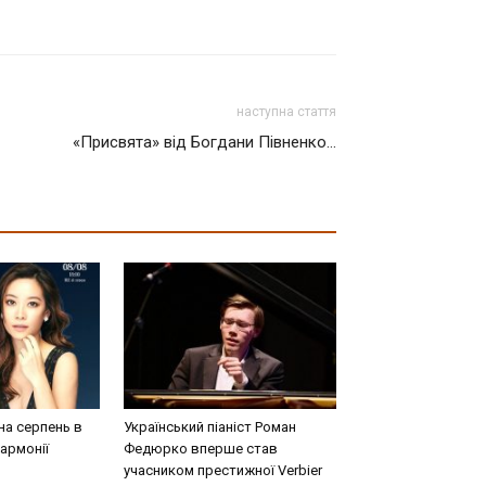
наступна стаття
«Присвята» від Богдани Півненко…
на серпень в
Український піаніст Роман
армонії
Федюрко вперше став
учасником престижної Verbier