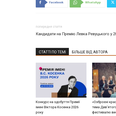
Facebook
WhatsApp
попередня стаття
Кандидати на Премію Левка Ревуцького у 2
СТАТТІ ПО ТЕМІ
БІЛЬШЕ ВІД АВТОРА
Конкурс на здобуття Премії
«Озброєні кра
імені Віктора Косенка 2026
тема Дев’ятог
року
фестивалю ви