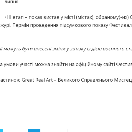
липня.
• ІІІ етап – показ вистав у місті (містах), обраному(-и
урі. Термін проведення підсумкового показу Фестивалю
можуть бути внесені зміни у зв’язку із дією воєнного ст
 умови участі можна знайти на офіційному сайті Фести
частиною Great Real Art – Великого Справжнього Мистец