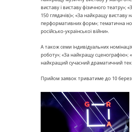
виставу і виставу фізичного театру»; 
150 глядачів)»; «За найкращу виставу 
перформативних форм»; тематична ном
російсько-української війни».
А також семи індивідуальних номінаці
роботу»; «За найкращу сценографію»; 
найкращий сучасний драматичний текст
Прийом заявок триватиме до 10 березня