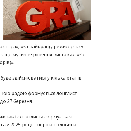
 актора»; «За найкращу режисерську
раще музичне рішення вистави»; «За
рів)».
буде здійснюватися у кілька етапів:
ертною радою формується лонглист
до 27 березня.
вистав із лонглиста формується
та у 2025 році – перша половина