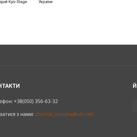
uet Kyiv Stage
України
НТАКТИ
Й
ефон: +38(050) 356-63-32
язатися з нами:
zhurnal_muzyka@ukr.net