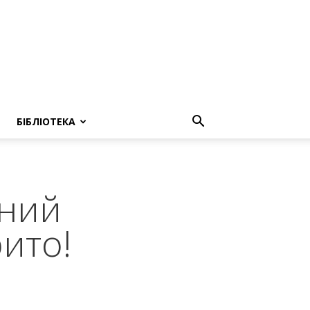
БІБЛІОТЕКА
ьний
ито!