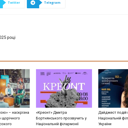
Twitter
Telegram
025 році
сою» – наскрізна
«Креонт» Дмитра
Дайджест подій 
о щорічного
Бортнянського прозвучить у
Національній філ
сокого
Національній філармонії
України