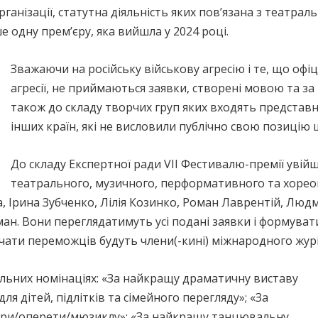
рганізації, статутна діяльність яких пов’язана з театр
е одну прем’єру, яка вийшла у 2024 році.
Зважаючи на російську військову агресію і те, що офіц
агресії, не приймаються заявки, створені мовою та за
також до складу творчих груп яких входять представ
інших країн, які не висловили публічно свою позицію 
До складу Експертної ради VII Фестивалю-премії увійш
театрального, музичного, перформативного та хореогр
, Ірина Зубченко, Лілія Козинко, Роман Лаврентій, Люд
ан. Вони переглядатимуть усі подані заявки і формуват
ати переможців будуть члени(-кині) міжнародного журі
льних номінаціях: «За найкращу драматичну виставу
ля дітей, підлітків та сімейного перегляду»; «За
ери/оперети/мюзиклу»; «За найкращу танцювальну