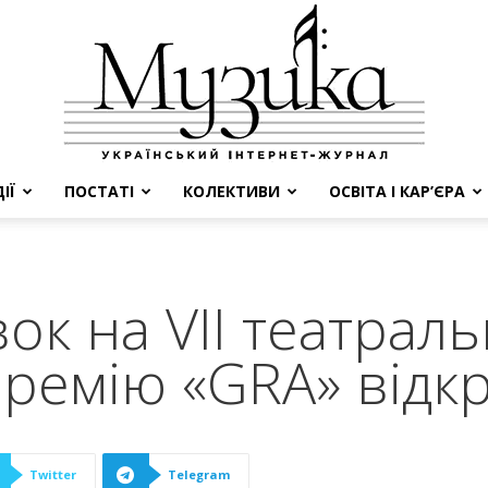
ІЇ
ПОСТАТІ
КОЛЕКТИВИ
ОСВІТА І КАР’ЄРА
МУЗИКА
ок на VII театрал
ремію «GRA» відкр
Twitter
Telegram