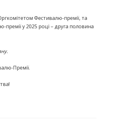
х) Оргкомітетом Фестивалю-премії, та
-премії у 2025 році – друга половина
ану.
валю-Премії.
тва!