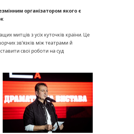
езмінним організатором якого є
ок
щих митців з усіх куточків країни. Це
орчих зв’язків між театрами й
ставити свої роботи на суд