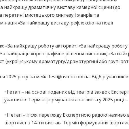
«За найкращу драматичну виставу камерної сцени (до
на перетині мистецького синтезу і жанрів та
інація «За найкращу виставу-рефлексію на події
ях: «За найкращу роботу акторки»; «За найкращу роботу
«За найкраще хореографічне рішення вистави»; «За найк
 (українському драматургу/драматургині або групі авто
 2025 року на мейл fest@nstdu.com.ua. Відбір учасників 
• І етап – на основі поданих від театрів заявок Експ
учасників. Термін формування лонглиста у 2025 році – 
• ІІ етап – після перегляду Експертною радою наживо 
шортлист з 14-ти вистав. Термін формування шортлис