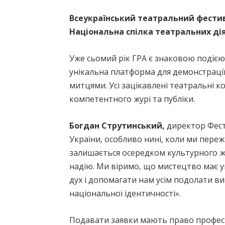
Всеукраїнський театральний фестива
Національна спілка театральних ді
Уже сьомий рік ГРА є знаковою подією 
унікальна платформа для демонстрації
митцями. Усі зацікавлені театральні 
компетентного журі та публіки.
Богдан Струтинський,
директор Фест
України, особливо нині, коли ми переж
залишається осередком культурного жи
надію. Ми віримо, що мистецтво має у
дух і допомагати нам усім подолати в
національної ідентичності».
Подавати заявки мають право професій