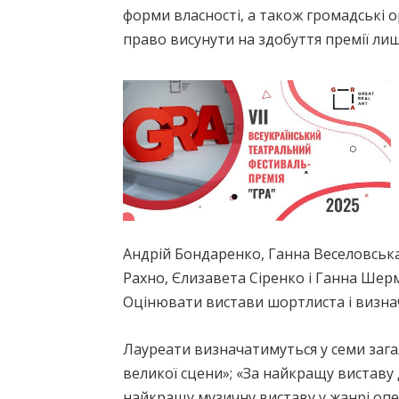
форми власності, а також громадські о
право висунути на здобуття премії лиш
Андрій Бондаренко, Ганна Веселовська
Рахно, Єлизавета Сіренко і Ганна Шерм
Оцінювати вистави шортлиста і визнач
Лауреати визначатимуться у семи зага
великої сцени»; «За найкращу виставу д
найкращу музичну виставу у жанрі оп