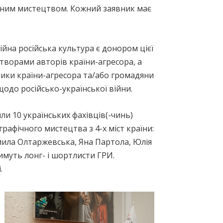
альним мистецтвом. Кожний заявник має
ійна російська культура є донором цієї
 творами авторів країни-агресора, а
ники країни-агресора та/або громадяни
щодо російсько-української війни.
ли 10 українських фахівців(-чинь)
афічного мистецтва з 4-х міст країни:
мила Олтаржевська, Яна Партола, Юлія
имуть лонг- і шортлисти ГРИ.
.