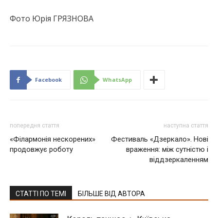
Фото Юрія ГРЯЗНОВА
Facebook
WhatsApp
попередня стаття
наступна стаття
«Філармонія нескорених»
Фестиваль «Дзеркало». Нові
продовжує роботу
враження: між сутністю і
віддзеркаленням
СТАТТІ ПО ТЕМІ
БІЛЬШЕ ВІД АВТОРА