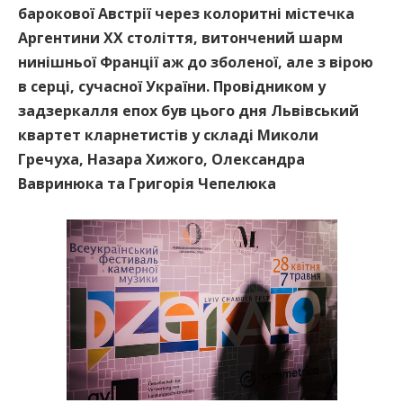
барокової Австрії через колоритні містечка
Аргентини ХХ століття, витончений шарм
нинішньої Франції аж до зболеної, але з вірою
в серці, сучасної України. Провідником у
задзеркалля епох був цього дня Львівський
квартет кларнетистів у складі Миколи
Гречуха, Назара Хижого, Олександра
Вавринюка та Григорія Чепелюка