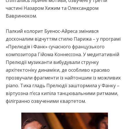
сплітались ліричні мотиви, озвучені у третій
частині Назаром Хижим та Олександром
Вавринюком.
Палкий колорит Буенос-Айреса змінився
досконалим відчуттям стилю Парижа – у програмі
«Прелюдія і Фанк» сучасного французького
композитора Гійома Коннессона. У медитативній
Прелюдії музиканти вибудували струнку
архітектоніку динаміки, де особливо красиво
прозвучали фрагменти із найтоншим із можливих
piano. Тиха гладь Прелюдії заштормила у Фанку –
віртуозна п’єса кипіла танцювальними ритмами,
філігранно озвученими квартетом.