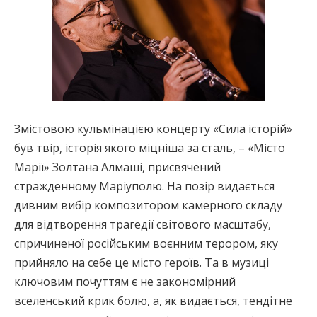
Змістовою кульмінацією концерту «Сила історій»
був твір, історія якого міцніша за сталь, – «Місто
Марії» Золтана Алмаші, присвячений
стражденному Маріуполю. На позір видається
дивним вибір композитором камерного складу
для відтворення трагедії світового масштабу,
спричиненої російським воєнним терором, яку
прийняло на себе це місто героїв. Та в музиці
ключовим почуттям є не закономірний
вселенський крик болю, а, як видається, тендітне