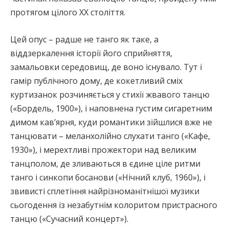
протягом цілого ХХ століття.
Цей опус – радше не танго як таке, а
віддзеркалення історії його сприйняття,
замальовки середовищ, де воно існувало. Тут і
гамір публічного дому, де кокетливий сміх
куртизанок розчиняється у стихії жвавого танцю
(«Бордель, 1900»), і наповнена густим сигаретним
димом кав’ярня, куди романтики зійшлися вже не
танцювати – меланхолійно слухати танго («Кафе,
1930»), і мерехтливі прожектори над великим
танцполом, де зливаються в єдине ціле ритми
танго і синкопи босанови («Нічний клуб, 1960»), і
звивисті сплетіння найрізноманітнішої музики
сьогодення із незабутнім колоритом пристрасного
танцю («Сучасний концерт»).