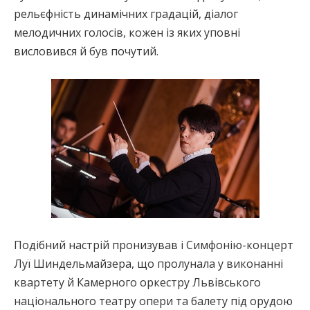
рельєфність динамічних градацій, діалог
мелодичних голосів, кожен із яких уповні
висловився й був почутий.
Подібний настрій пронизував і Симфонію-концерт
Луї Шиндельмайзера, що пролунала у виконанні
квартету й Камерного оркестру Львівського
національного театру опери та балету під орудою