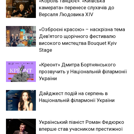
«Король танцює»: «Київська
камерата» перенесе слухачів до
Версаля Людовика XIV
«Озброєні красою» – наскрізна тема
Дев’ятого щорічного фестивалю
високого мистецтва Bouquet Kyiv
Stage
«Креонт» Дмитра Бортнянського
прозвучить у Національній філармонії
України
Дайджест подій на серпень в
Національній філармонії України
Український піаніст Роман Федюрко
вперше став учасником престижної