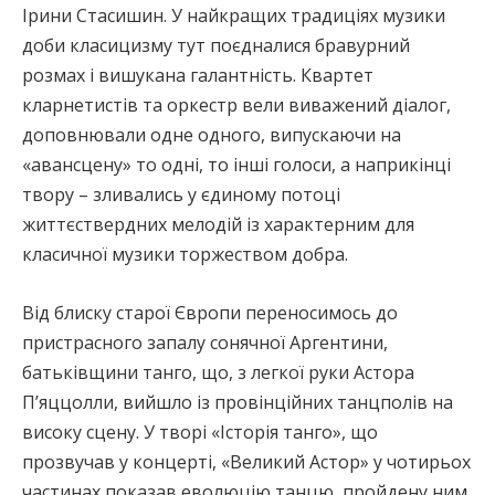
Ірини Стасишин. У найкращих традиціях музики
доби класицизму тут поєдналися бравурний
розмах і вишукана галантність. Квартет
кларнетистів та оркестр вели виважений діалог,
доповнювали одне одного, випускаючи на
«авансцену» то одні, то інші голоси, а наприкінці
твору – зливались у єдиному потоці
життєствердних мелодій із характерним для
класичної музики торжеством добра.
Від блиску старої Європи переносимось до
пристрасного запалу сонячної Аргентини,
батьківщини танго, що, з легкої руки Астора
П’яццолли, вийшло із провінційних танцполів на
високу сцену. У творі «Історія танго», що
прозвучав у концерті, «Великий Астор» у чотирьох
частинах показав еволюцію танцю, пройдену ним