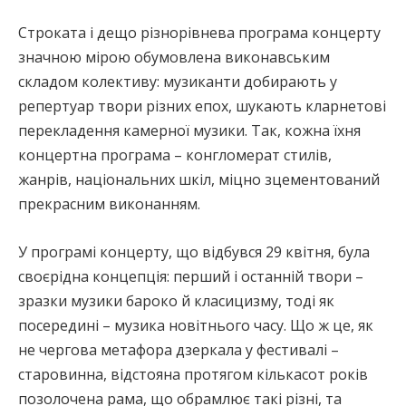
Строката і дещо різнорівнева програма концерту
значною мірою обумовлена виконавським
складом колективу: музиканти добирають у
репертуар твори різних епох, шукають кларнетові
перекладення камерної музики. Так, кожна їхня
концертна програма – конгломерат стилів,
жанрів, національних шкіл, міцно зцементований
прекрасним виконанням.
У програмі концерту, що відбувся 29 квітня, була
своєрідна концепція: перший і останній твори –
зразки музики бароко й класицизму, тоді як
посередині – музика новітнього часу. Що ж це, як
не чергова метафора дзеркала у фестивалі –
старовинна, відстояна протягом кількасот років
позолочена рама, що обрамлює такі різні, та