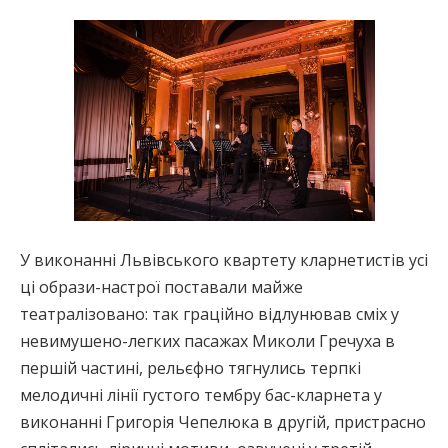
У виконанні Львівського квартету кларнетистів усі
ці образи-настрої поставали майже
театралізовано: так граційно відлунював сміх у
невимушено-легких пасажах Миколи Гречуха в
першій частині, рельєфно тягнулись терпкі
мелодичні лінії густого тембру бас-кларнета у
виконанні Григорія Чепелюка в другій, пристрасно