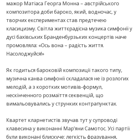
мажор Матіаса Георга Монна – австрійського
композитора доби бароко, який, водночас, у
творчих експериментах став предтечею
класицизму. Світла життєрадісна музика симфонії у
дусі бахівських Бранденбурзьких концертів наче
промовляла: «Ось вона – радість життя.
Насолоджуйся!»
Як годиться бароковій композиції такого типу,
музична канва симфонії складалася не із розлогих
мелодій, а з коротких мотивів-формул,
нескінченного розмаїття секвенцій, що
вимальовувались у струнких контрапунктах.
Квартет кларнетистів звучав тут у супроводі
клавесина у виконанні Мар’яни Самотос. Усі партії
були виконані блискуче: легкість фразування,