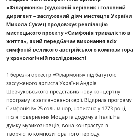
«Філармонія» (художній керівник і головний
диригент – заслужений діяч мистецтв України
Микола Сукач) продовжує реалізацію
мистецького проєкту «Симфонія тривалістю в
життя», який передбачає виконання всіх
симфоній великого австрійського композитора
у хронологічній послідовності
1 березня оркестр «Філармонія» під батутою
заслуженого артиста України Андрія
Шевчуковського представив нову концертну
програму із запланованої серії. Відкрила програму
Симфонія № 25 соль мінор, написана у 1773 році,
після повернення Моцарта додому з Італії. На
думку музикознавців, вона контрастує із
творчістю композитора того періоду.