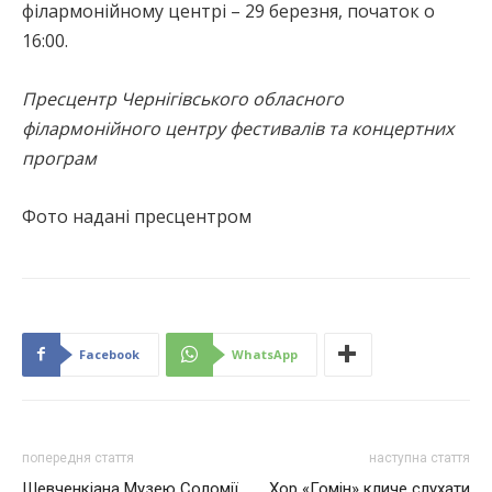
філармонійному центрі – 29 березня, початок о
16:00.
Пресцентр Чернігівського обласного
філармонійного центру фестивалів та концертних
програм
Фото надані пресцентром
Facebook
WhatsApp
попередня стаття
наступна стаття
Шевченкіана Музею Соломії
Хор «Гомін» кличе слухати