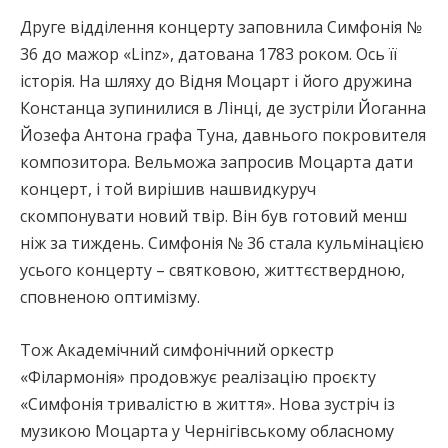
Друге відділення концерту заповнила Симфонія №
36 до мажор «Linz», датована 1783 роком. Ось її
історія. На шляху до Відня Моцарт і його дружина
Констанца зупинилися в Лінці, де зустріли Йоганна
Йозефа Антона графа Туна, давнього покровителя
композитора. Вельможа запросив Моцарта дати
концерт, і той вирішив нашвидкуруч
скомпонувати новий твір. Він був готовий менш
ніж за тиждень. Симфонія № 36 стала кульмінацією
усього концерту – святковою, життєствердною,
сповненою оптимізму.
Тож Академічний симфонічний оркестр
«Філармонія» продовжує реалізацію проєкту
«Симфонія тривалістю в життя». Нова зустріч із
музикою Моцарта у Чернігівському обласному