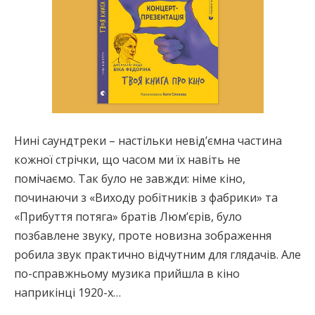
Нині саундтреки – настільки невід’ємна частина
кожної стрічки, що часом ми їх навіть не
помічаємо. Так було не завжди: німе кіно,
починаючи з «Виходу робітників з фабрики» та
«Прибуття потяга» братів Люм’єрів, було
позбавлене звуку, проте новизна зображення
робила звук практично відчутним для глядачів. Але
по-справжньому музика прийшла в кіно
наприкінці 1920-х…