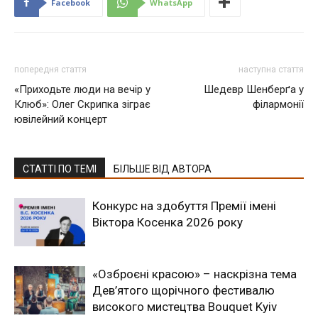
Facebook
WhatsApp
попередня стаття
наступна стаття
«Приходьте люди на вечір у
Шедевр Шенберґа у
Клюб»: Олег Скрипка зіграє
філармонії
ювілейний концерт
СТАТТІ ПО ТЕМІ
БІЛЬШЕ ВІД АВТОРА
Конкурс на здобуття Премії імені
Віктора Косенка 2026 року
«Озброєні красою» – наскрізна тема
Дев’ятого щорічного фестивалю
високого мистецтва Bouquet Kyiv