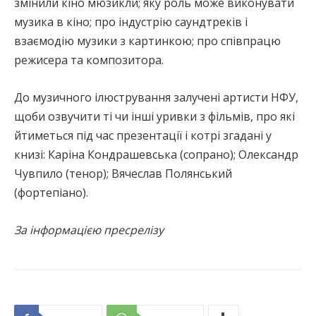
змінили кіно мюзикли; яку роль може виконувати
музика в кіно; про індустрію саундтреків і
взаємодію музики з картинкою; про співпрацю
режисера та композитора.
До музичного ілюстрування залучені артисти НФУ,
щоби озвучити ті чи інші уривки з фільмів, про які
йтиметься під час презентації і котрі згадані у
книзі: Каріна Кондрашевська (сопрано); Олександр
Чувпило (тенор); Вячеслав Полянський
(фортепіано).
За інформацією пресрелізу