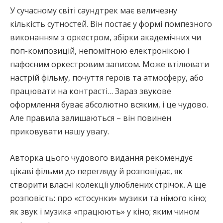
У сучасному світі саундтрек має величезну
кількість сутностей. Він постає у формі помпезного
виконанням з оркестром, збірки академічних чи
поп-композицій, непомітною електронікою і
пафосним оркестровим записом. Може втілювати
настрій фільму, почуття героїв та атмосферу, або
працювати на контрасті… Зараз звукове
оформлення буває абсолютно всяким, і це чудово.
Але правила залишаються – він повинен
приковувати нашу увагу.
Авторка цього чудового видання рекомендує
цікаві фільми до перегляду й розповідає, як
створити власні колекції улюблених стрічок. А ще
розповість: про «стосунки» музики та німого кіно;
як звук і музика «працюють» у кіно; яким чином