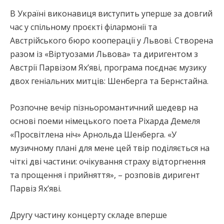
В Україні виконавиця виступить уперше за довгий
час у спільному проєкті філармонії та
Австрійського бюро кооперації у Львові. Створена
разом із «Віртуозами Львова» та диригентом з
Австрії Парвізом Яхʼяві, програма поєднає музику
двох геніальних митців: Шенберга та Бернстайна.
Розпочне вечір пізньоромантичний шедевр на
основі поеми німецького поета Ріхарда Демеля
«Просвітлена ніч» Арнольда Шенберга. «У
музичному плані для мене цей твір поділяється на
чіткі дві частини: очікування страху відторгнення
та прощення і прийняття», – розповів диригент
Парвіз Яхʼяві.
Другу частину концерту складе вперше