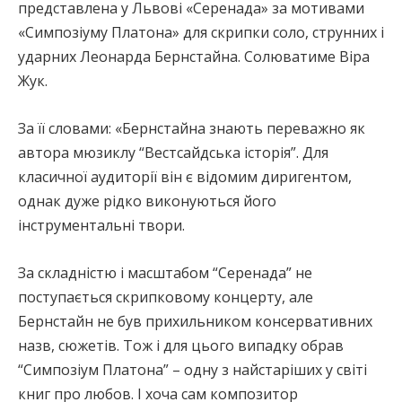
представлена у Львові «Серенада» за мотивами
«Симпозіуму Платона» для скрипки соло, струнних і
ударних Леонарда Бернстайна. Солюватиме Віра
Жук.
За її словами: «Бернстайна знають переважно як
автора мюзиклу “Вестсайдська історія”. Для
класичної аудиторії він є відомим диригентом,
однак дуже рідко виконуються його
інструментальні твори.
За складністю і масштабом “Серенада” не
поступається скрипковому концерту, але
Бернстайн не був прихильником консервативних
назв, сюжетів. Тож і для цього випадку обрав
“Симпозіум Платона” – одну з найстаріших у світі
книг про любов. І хоча сам композитор