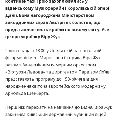
континентах! Грою захоплювались у
віденському Музікферайн і Королівській опері
Данії. Вона нагороджена Міністерством
закордонних справ Австрії як солістка, що
представляє честь країни по всьому світу. Усе
це про українку Віру Жук
2 листопада о 18:00 у Львівській національній
філармонії імені Мирослава Скорика Віра Жук
разом з Академічним камерним оркестром
«Віртуози Львова» та диригентом Парвізом Яхʼяві
представлять програму до 150-річчя від дня
народження світоча європейського модернізму
Арнольда Шенберга.
Перш ніж переїхати на навчання до Відня, Віра Жук
закінчила Київський державний музичний ліцей