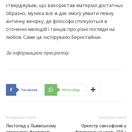
стверджував, що використав матеріал достатньо
образно, музика все ж дає змогу уявити певну
античну вечірку, де філософи спілкуються в
оточенні мелодій і танців про різні погляди на
любов. Саме це інспірувало Бернстайна».
За інформацією пресрелізу
Facebook
WhatsApp
попередня стаття
наступна стаття
Листопад у Львівському
Оркестр саксофонів у
органному: фестиваль,
філармонії на честь 210-ї