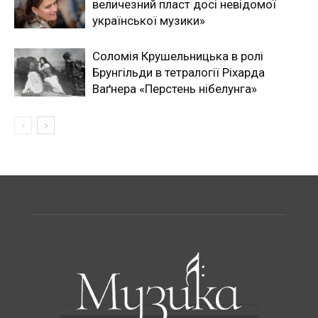
величезний пласт досі невідомої
української музики»
Соломія Крушельницька в ролі
Брунгільди в тетралогії Ріхарда
Ваґнера «Перстень нібелунга»