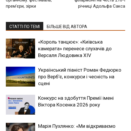
премʼєри, зірки
річниці Адольфа Сакса
СТАТТІ ПО ТЕМІ
БІЛЬШЕ ВІД АВТОРА
«Король танцює»: «Київська
камерата» перенесе слухачів до
Версаля Людовика XIV
Український піаніст Роман Федюрко
про Верб’є, конкурси і чесність на
сцені
Конкурс на здобуття Премії імені
Віктора Косенка 2026 року
Марія Пухлянко: «Ми відкриваємо