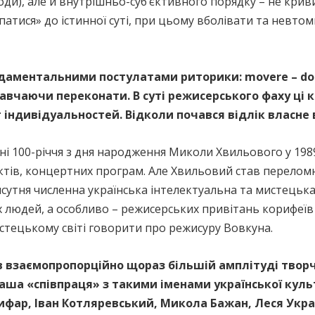
ди), але й внутрішньо-суб’єктивного порядку – не криви
патися» до істинної суті, при цьому вболівати та невт
ундаментальними постулатами риторики:
movere
–
do
авчаючи переконати. В суті режисерського фаху ці к
т індивідуальностей. Відколи почався відлік власне
ні 100-річчя з дня народження Миколи Хвильового у 1989
ктів, концертних програм. Але Хвильовий став перело
рисутня численна українська інтелектуальна та мистецька
 людей, а особливо – режисерських привітань корифеїв 
истецькому світі говорити про режисуру Вовкуна.
в взаємопропорційно щораз більшій амплітуді творч
аша «співпраця» з такими іменами української куль
фар, Іван Котляревський, Микола Бажан, Леся Укра