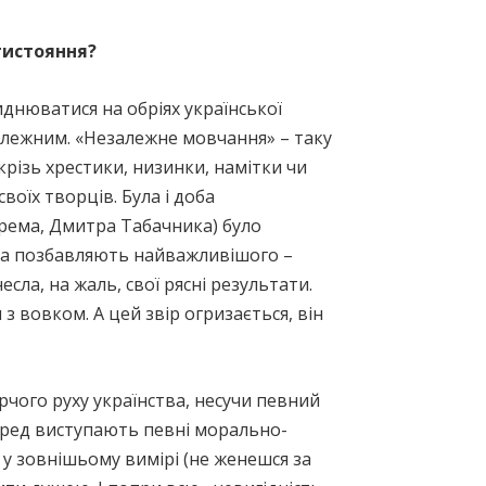
тистояння?
днюватися на обріях української
алежним. «Незалежне мовчання» – таку
різь хрестики, низинки, намітки чи
оїх творців. Була і доба
крема, Дмитра Табачника) було
ика позбавляють найважливішого –
есла, на жаль, свої рясні результати.
з вовком. А цей звір огризається, він
чого руху українства, несучи певний
перед виступають певні морально-
 у зовнішьому вимірі (не женешся за