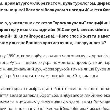
м, драматургом-лібретистом, культурологом, дирек
шельницької Василем Вовкуном з нагоди 40-ліття йог
ілею, у численних текстах “проскакували” специфічн
«характер у нього складний» (Є.Савчук), «неспокійн
чний» (В.Китайгородська), «його спосіб життя в мист
 чому ж сенс Вашого протистояння, «незручності»?
у 1990-х, коли відбувся один з чергових культурологічни
вона Рута» – першого україномовного проекту, який нар
усім національний дух, «розворухобити» не лише Букови
. І треба сказати, це нам, поколінню 80-х, вдалося.
 лише один з вимірів цього багатокомпонентного понят
іття велася запекла боротьба, відбувалося глибинно ек
мом та множиним у своїх виявах модернізмом. Вступаюч
зручною» для пануючої ідеології (яка обіцяла чимало бла