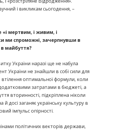
ь, і «розстріляне Відродження».
звучний і викликам сьогодення, –
 «і мертвим, і живим, і
ьки ми спроможні, зачерпнувши в
ї в майбуття?
итку України наразі ще не набула
ент України не знайшли в собі сили для
я втілення оптимальної формули, коли
е додатковими затратами в бюджеті, а
уття вторинності, підкріплена ніколи
й досі заганяє українську культуру в
овий імпульс опірності.
мінами політичних векторів держави,