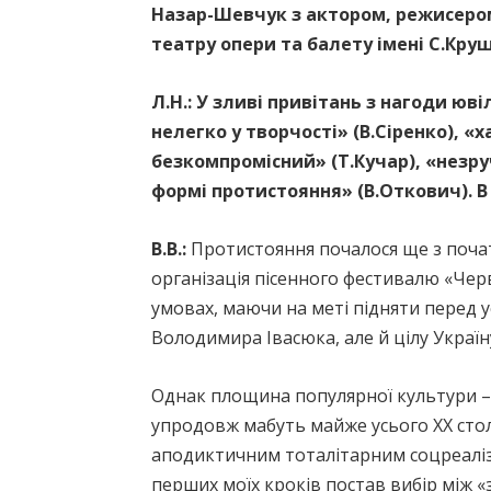
Назар-Шевчук з актором, режисеро
театру опери та балету імені С.Кру
Л.Н.:
У зливі привітань з нагоди юв
нелегко у творчості» (В.Сіренко), 
безкомпромісний» (Т.Кучар), «незру
формі протистояння» (В.Откович).
В
В.В.:
Протистояння почалося ще з початк
організація пісенного фестивалю «Чер
умовах, маючи на меті підняти перед 
Володимира Івасюка, але й цілу Україну
Однак площина популярної культури –
упродовж мабуть майже усього ХХ стол
аподиктичним тоталітарним соцреаліз
перших моїх кроків постав вибір між «