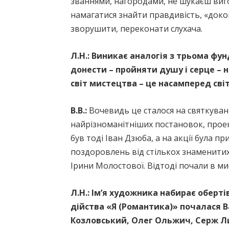
званнями, нагородами, не шукаєш виго
намагатися знайти правдивість, «доко
зворушити, переконати слухача.
Л.Н.:
Виникає аналогія з трьома ф
донести – пройняти душу і серце – н
світ мистецтва – це насамперед сві
В.В.:
Вочевидь це сталося на святкуван
найрізноманітніших постановок, прое
був тоді Іван Дзюба, а на акції була п
поздоровлень від стількох знаменитих
Ірини Молостової. Відтоді почали в м
Л.Н.:
Ім’я художника набирає оберті
дійства «Я (Романтика)» почалася В
Козловський, Олег Ольжич, Серж Ли