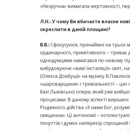
«Незручна» вимагала жертовності, пере
Л.Н.: У
чому Ви вбачаєте власне нові
окреслити в даній площині?
В.В.:
Сфокусуюся, принаймні на трьох м
ординарного, примітивного – триває д
однодумцями намагався по-новому піді
вибудовуючи «живі інсталяції» свят, 
(Олекса Довбуш)» на музику В.Павліков
«шароварщини» і тривіальності – цієї 
базі Львівської опери, який уже вийшо
процесами. В даному аспекті вирішені 
Різдвяного дійства «З нами Бог, розум
священна». Ці антиномії – інтелектуа
почуттів і думок наперекір спрощеній 