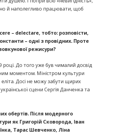
ти душею. І попри всю «невигідність»,
омно й наполегливо працювати, щоб
cere
–
delectare
, тобто: розповісти,
онстанти – одні з провідних. Проте
 вовкунової режисури?
 році. До того уже був чималий досвід
мним моментом. Міністром культури
 еліта. Досі не можу забути щирих
української сцени Сергія Данченка та
их обертів. Після модерного
тури як Григорій Сковорода, Іван
їнка, Тарас Шевченко, Ліна