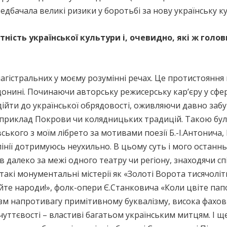
дбачала великі ризики у боротьбі за нову українську ку
тність української культури і, очевидно, які ж гол
агістральних у моєму розумінні речах. Це протистояння
онині. Починаючи авторську режисерську кар’єру у сфер
йти до української обрядовості, оживляючи давно забуті
наприклад Покрови чи колядницьких традицій. Такою була
ського з моїм лібрето за мотивами поезії Б.-І.Антонича,
лінії дотримуюсь неухильно. В цьому суть і мого остан
в далеко за межі одного театру чи регіону, знаходячи с
такі монументальні містерії як «Золоті Ворота тисячоліт
ійте народи!», фолк-опери Є.Станковича «Коли цвіте пап
лізм напротивагу примітивному буквалізму, висока фахов
чуттєвості – властиві багатьом українським митцям. І ще