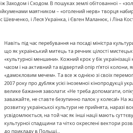
ж Заходом і Сходом. В пошуках землі обітованної – «зо
йкуменами маятником – «оголений нерв» творця набирає
Шевченко, і Леся Українка, і Євген Маланюк, і Ліна Косте
Навіть під час перебування на посаді міністра культу
що як український митець та речник цілості мистець
«культурної меншини». Кожний крок у бік українізації
часом і на активний та відвертий опір п’ятої колони, 
«дамокловим мечем». Та все ж однією зі своїх перемог
2007 року про дубляж усієї іноземної кінопродукції у
велике бажання заволати: «Не треба допомагати, опік
заважайте, не ставте безупинно палок у колеса!» На ж
розвитку української культури не прийнята, наразі 
усвідомлюється, на той час як інші нації мають суттє
культурної спадщини та чітко окреслені вектори розв
до прикладу в Польщі…