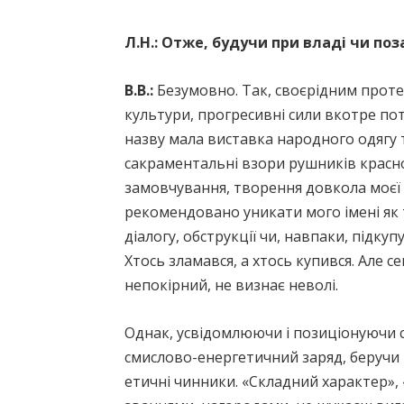
Л.Н.:
Отже, будучи при владі чи поз
В.В.:
Безумовно. Так, своєрідним прот
культури, прогресивні сили вкотре по
назву мала виставка народного одягу т
сакраментальні взори рушників красно
замовчування, творення довкола моєї 
рекомендовано уникати мого імені як
діалогу, обструкції чи, навпаки, підку
Хтось зламався, а хтось купився. Але 
непокірний, не визнає неволі.
Однак, усвідомлюючи і позиціонуючи с
смислово-енергетичний заряд, беручи і
етичні чинники. «Складний характер», 