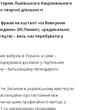
тором Львівського Національного
о творчої діяльності
і фрази на кшталт «із Вовкуном
а людина» (Ю.Ланюк), «радикально
ецтві – весь час перебувати у
х вибухів в Україні, а саме –
оджувався дослівно у підпільних
ну – батьківщину легендарого
тя. Загалом в українському мистецтві
зистенційне протистояння між
и на шлях професійного митця, з
г) та «незручною» позиціями.