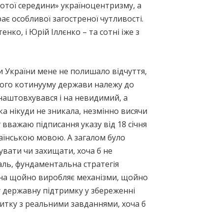
лотої середини» україноцентризму, а
 особливої загостреної чутливості.
нко, і Юрій Іллєнко – та сотні іже з
ри України мене не полишало відчуття,
кого котинууму держави належу до
 наштовхувався і на невидимий, а
яка нікуди не зникала, незмінно висячи
 вважаю підписання указу від 18 січня
країнською мовою. А загалом було
увати чи захищати, хоча б не
аль, фундаментальна стратегія
вона щойно виробляє механізми, щойно
ву державну підтримку у збереженні
итку з реальними завданнями, хоча б