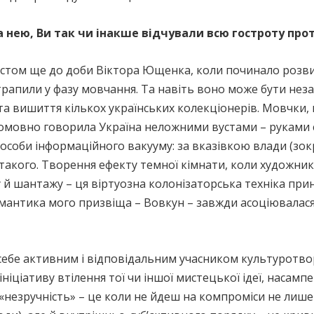
а нею, Ви так чи інакше відчували всю гостроту про
естом ще до доби Віктора Ющенка, коли починало розви
трапили у фазу мовчання. Та навіть воно може бути нез
а вишиття кількох українських колекціонерів. Мовчки, к
мовно говорила Україна неложними вустами – руками св
особи інформаційного вакууму: за вказівкою влади (зо
 такого. Творення ефекту темної кімнати, коли художн
пу й шантажу – ця віртуозна колонізаторська техніка прин
семантика мого призвіща – Вовкун – завжди асоціювалася 
ебе активним і відповідальним учасником культуротвор
ніціативу втілення тої чи іншої мистецької ідеї, насам
«незручність» – це коли не йдеш на компроміси не лише