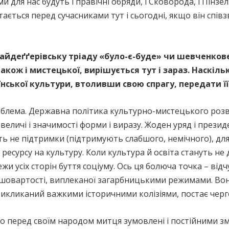
 для нас будуть і правічні обряди, і Сковорода, і Пінзел
тається перед сучасниками тут і сьогодні, якщо він спів
гайдеґґерівську тріаду «було-є-буде» чи шевченкове
акож і мистецької, вирішується тут і зараз. Наскіл
їнської культури, втоливши свою спрагу, передати ї
облема. Державна політика культурно-мистецького розв
величі і значимості форми і виразу. Жоден уряд і презид
ть не підтримки (підтримують слабшого, немічного), дл
ресурсу на культуру. Коли культура й освіта стануть н
 усіх сторін буття соціуму. Ось ця болюча точка – відч
овартості, виплеканої загарбницькими режимами. Вона 
 викликаний важкими історичними колізіями, постає черг
о перед своїм народом митця зумовлені і постійними з