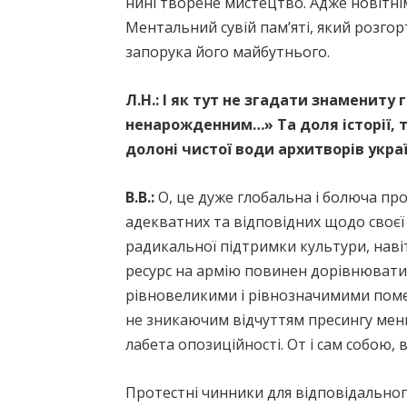
нині творене мистецтво. Адже новітніми
Ментальний сувій пам’яті, який розгор
запорука його майбутнього.
Л.Н.:
І як тут не згадати знамениту 
ненарожденним…» Та доля історії, т
долоні чистої води архитворів укра
В.В.:
О, це дуже глобальна і болюча пр
адекватних та відповідних щодо своєї 
радикальної підтримки культури, наві
ресурс на армію повинен дорівнювати 
рівновеликими і рівнозначимими помежи
не зникаючим відчуттям пресингу менш
лабета опозиційності. От і сам собою,
Протестні чинники для відповідальног