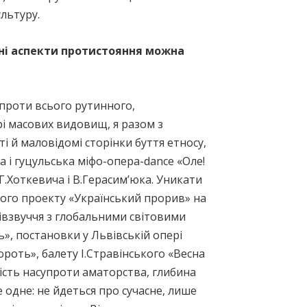
льтуру.
овні аспекти протистояння можна
 проти всього рутинного,
і масових видовищ, я разом з
 й маловідомі сторінки буття етносу,
 і гуцульська міфо-опера-dance «Оле!
 Г.Хоткевича і В.Герасим’юка. Уникати
нього проекту «Український прорив» на
півзвуччя з глобальними світовими
ь», постановки у Львівській опері
ороть», балету І.Стравінського «Весна
ість насупроти аматорства, глибина
 одне: не йдеться про сучасне, лише