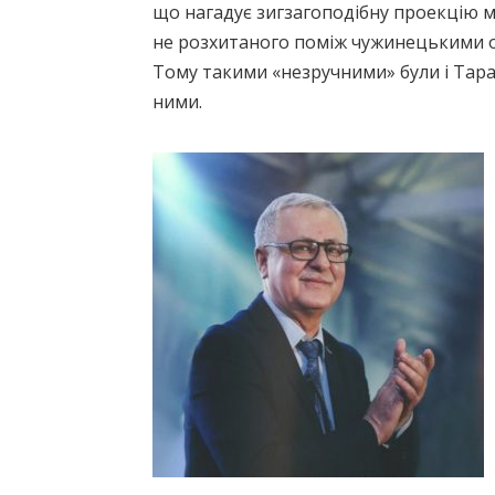
що нагадує зигзагоподібну проекцію мі
не розхитаного поміж чужинецькими о
Тому такими «незручними» були і Тарас 
ними.