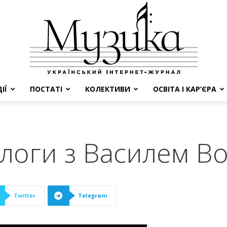
ІЇ
ПОСТАТІ
КОЛЕКТИВИ
ОСВІТА І КАР’ЄРА
МУЗИКА
алоги з Василем В
Twitter
Telegram