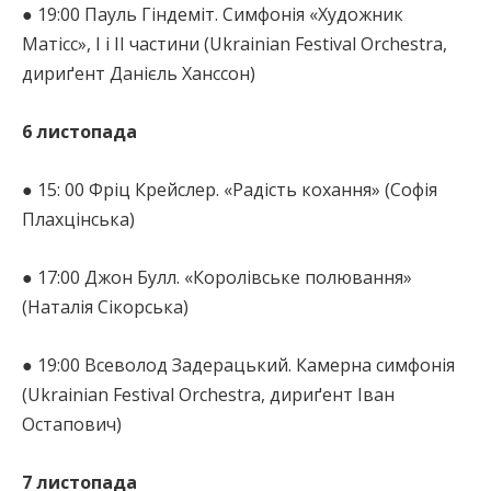
● 19:00 Пауль Гіндеміт. Симфонія «Художник
Матісс», І і ІІ частини (Ukrainian Festival Orchestra,
дириґент Данієль Ханссон)
6 листопада
● 15: 00 Фріц Крейслер. «Радість кохання» (Софія
Плахцінська)
● 17:00 Джон Булл. «Королівське полювання»
(Наталія Сікорська)
● 19:00 Всеволод Задерацький. Камерна симфонія
(Ukrainian Festival Orchestra, дириґент Іван
Остапович)
7 листопада