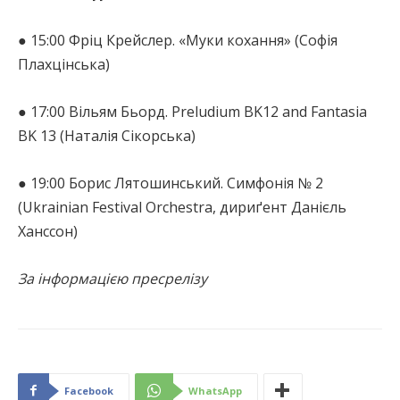
● 15:00 Фріц Крейслер. «Муки кохання» (Софія
Плахцінська)
● 17:00 Вільям Бьорд. Preludium BK12 and Fantasia
BK 13 (Наталія Сікорська)
● 19:00 Борис Лятошинський. Симфонія № 2
(Ukrainian Festival Orchestra, дириґент Данієль
Ханссон)
За інформацією пресрелізу
Facebook
WhatsApp