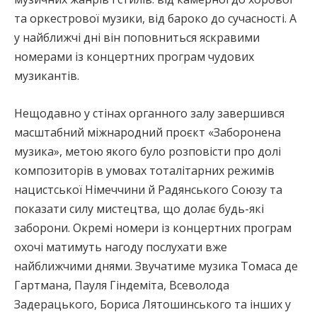
та оркестрової музики, від бароко до сучасності. А
у найближчі дні він поповниться яскравими
номерами із концертних програм чудових
музикантів.
Нещодавно у стінах органного залу завершився
масштабний міжнародний проєкт «Заборонена
музика», метою якого було розповісти про долі
композиторів в умовах тоталітарних режимів
нацистської Німеччини й Радянського Союзу та
показати силу мистецтва, що долає будь-які
заборони. Окремі номери із концертних програм
охочі матимуть нагоду послухати вже
найближчими днями. Звучатиме музика Томаса де
Гартмана, Пауля Гіндеміта, Всеволода
Задерацького, Бориса Лятошинського та інших у