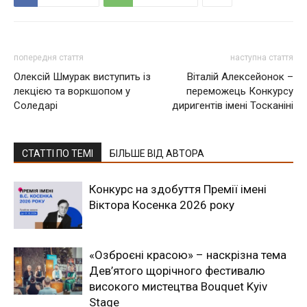
попередня стаття
наступна стаття
Олексій Шмурак виступить із
Віталій Алексейонок –
лекцією та воркшопом у
переможець Конкурсу
Соледарі
диригентів імені Тосканіні
СТАТТІ ПО ТЕМІ
БІЛЬШЕ ВІД АВТОРА
Конкурс на здобуття Премії імені
Віктора Косенка 2026 року
«Озброєні красою» – наскрізна тема
Дев’ятого щорічного фестивалю
високого мистецтва Bouquet Kyiv
Stage