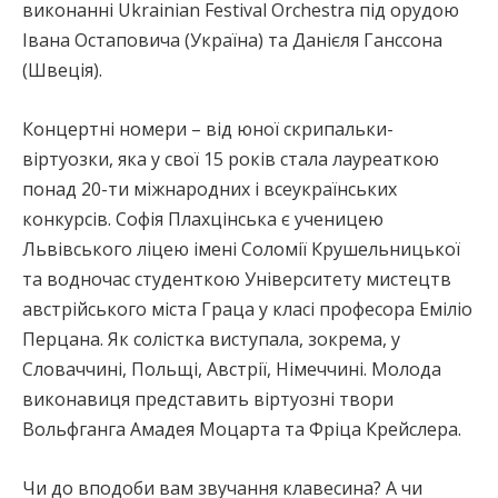
виконанні Ukrainian Festival Orchestra під орудою
Івана Остаповича (Україна) та Данієля Ганссона
(Швеція).
Концертні номери – від юної скрипальки-
віртуозки, яка у свої 15 років стала лауреаткою
понад 20-ти міжнародних і всеукраїнських
конкурсів. Софія Плахцінська є ученицею
Львівського ліцею імені Соломії Крушельницької
та водночас студенткою Університету мистецтв
австрійського міста Граца у класі професора Еміліо
Перцана. Як солістка виступала, зокрема, у
Словаччині, Польщі, Австрії, Німеччині. Молода
виконавиця представить віртуозні твори
Вольфганга Амадея Моцарта та Фріца Крейслера.
Чи до вподоби вам звучання клавесина? А чи