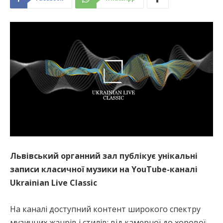
Львівський органний зал публікує унікальні
записи класичної музики на YouTube-каналі
Ukrainian Live Classic
На каналі доступний контент широкого спектру
музичних жанрів і стилів: від камерної до хорової