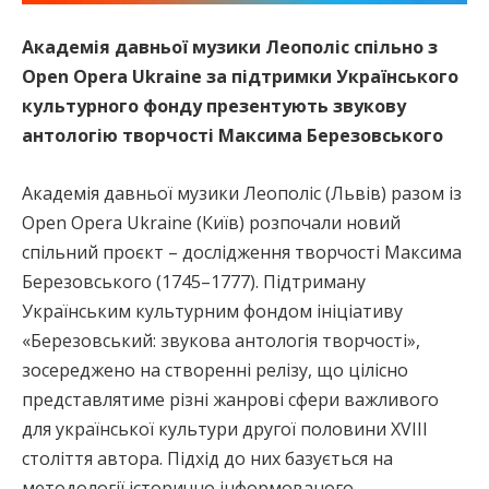
Академія давньої музики Леополіс спільно з
Open Opera Ukraine за підтримки Українського
культурного фонду презентують звукову
антологію творчості Максима Березовського
Академія давньої музики Леополіс (Львів) разом із
Open Opera Ukraine (Київ) розпочали новий
спільний проєкт – дослідження творчості Максима
Березовського (1745–1777). Підтриману
Українським культурним фондом ініціативу
«Березовський: звукова антологія творчості»,
зосереджено на створенні релізу, що цілісно
представлятиме різні жанрові сфери важливого
для української культури другої половини XVIII
століття автора. Підхід до них базується на
методології історично інформованого