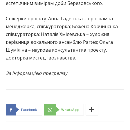
естетичним вимірам доби Березовського.
Спікерки проєкту: Анна Гадецька – програмна
менеджерка, співкураторка; Божена Корчинська –
співкураторка; Наталія Хмілевська – художня
керівниця вокального ансамблю Partes; Ольга
Шуміліна – наукова консультантка проєкту,
докторка мистецтвознавства.
За інформацією пресрелізу
Facebook
WhatsApp