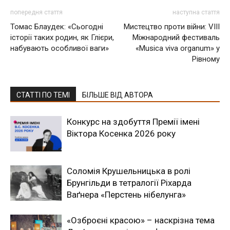
попередня стаття
наступна стаття
Томас Блаудек: «Сьогодні
Мистецтво проти війни: VIII
історії таких родин, як Глієри,
Міжнародний фестиваль
набувають особливої ваги»
«Musica viva organum» у
Рівному
СТАТТІ ПО ТЕМІ
БІЛЬШЕ ВІД АВТОРА
Конкурс на здобуття Премії імені
Віктора Косенка 2026 року
Соломія Крушельницька в ролі
Брунгільди в тетралогії Ріхарда
Ваґнера «Перстень нібелунга»
«Озброєні красою» – наскрізна тема