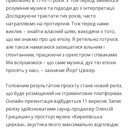
приблизно в 1770-ті роки. У той період змінилося
розуміння музики та підходи до її інтерпретації.
Досліджуючи трактати тих років, часто
натрапляємо на протиріччя. Тож перед нами
виклик – знайти власний шлях, виходячи з того,
що ми знаємо про цю епоху. Я ретельно готуюся,
але також намагаюся залишатися вільним і
спонтанним, працюючи з оркестром і співаками.
Ми вслухаємося – що саме музика, дух тієї епохи
просять у нас», – зазначає Йорґ Цвікер.
Головним результатом проєкту стане новий реліз,
що буде розміщений на стримінгових платформах.
Онлайн-презентація відбудеться 11 вересня. Запис
релізу здійснюватиме саунд-продюсер Олексій
Грицишин у просторі музею «Кирилівська
церква», акустика якого максимально відповідає