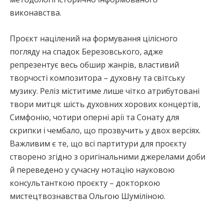
виконавства.
Проєкт націлений на формування цілісного
погляду на спадок Березовського, адже
репрезентує весь обшир жанрів, властивий
творчості композитора – духовну та світську
музику. Реліз міститиме лише чітко атрибутовані
твори митця: шість духовних хорових концертів,
Симфонію, чотири оперні арії та Сонату для
скрипки і чембало, що прозвучить у двох версіях.
Важливим є те, що всі партитури для проєкту
створено згідно з оригінальними джерелами доби
й переведено у сучасну нотацію науковою
консультанткою проєкту – докторкою
мистецтвознавства Ольгою Шуміліною.