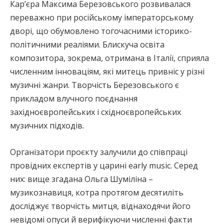
Кар’єра Максима Березовського розвивалася
переважно при російському імператорському
дворі, що обумовлено тогочасними історико-
політичними реаліями. Блискуча освіта
композитора, зокрема, отримана в Італії, сприяла
численним інноваціям, які митець привніс у різні
музичні жанри. Творчість Березовського є
прикладом влучного поєднання
західноєвропейських і східноєвропейських
музичних підходів.
Організатори проєкту залучили до співпраці
провідних експертів у царині early music. Серед
них: вище згадана Ольга Шуміліна –
музикознавиця, котра протягом десятиліть
досліджує творчість митця, віднаходячи його
невідомі опуси й верифікуючи численні факти