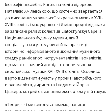
біографії; ансамбль Partes на чолі з лідеркою
Наталією Хмілевською, що системно звертається
до виконання української сакральної музики XVII–
XVIII століть і має українські й міжнародні відзнаки
за записані релізи; колектив Liatoshynskyi Capella
Національного будинку музики, який
спеціалізується у тому числі й на практиці
історично інформованого виконання музичного
спадку ранніх епох; інструменталістів і вокалістів,
що мають значний досвід інтерпретування
європейської музики XVI–XVIII століть. Особливо
варто відзначити участь у проєкті австрійського
віолончеліста, диригента і педагога Йорґа
Цвікера, котрий є визнаним експертом у цій галузі.
«Твори, які ми виконуватимемо, написані