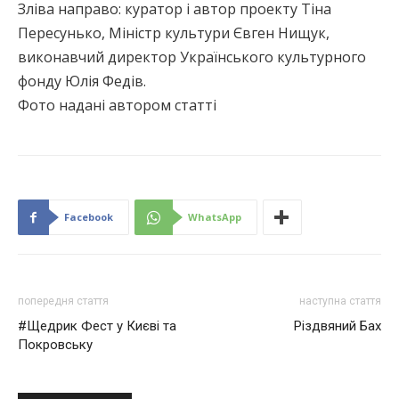
Зліва направо: куратор і автор проекту Тіна
Пересунько, Міністр культури Євген Нищук,
виконавчий директор Українського культурного
фонду Юлія Федів.
Фото надані автором статті
Facebook
WhatsApp
попередня стаття
наступна стаття
#Щедрик Фест у Києві та
Різдвяний Бах
Покровську