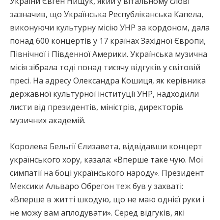
України Євген Нищук, який у вітальному слові
зазначив, що Українська Республіканська Капела,
виконуючи культурну місію УНР за кордоном, дала
понад 600 концертів у 17 країнах Західної Європи,
Північної і Південної Америки. Українська музична
місія зібрала тоді понад тисячу відгуків у світовій
пресі. На адресу Олександра Кошиця, як керівника
державної культурної інституції УНР, надходили
листи від президентів, міністрів, директорів
музичних академій.
Королева Бельгії Єлизавета, відвідавши концерт
українського хору, казала: «Вперше таке чую. Мої
симпатії на боці українського народу». Президент
Мексики Альваро Обрегон теж був у захваті:
«Вперше в житті шкодую, що не маю однієї руки і
не можу вам аплодувати». Серед відгуків, які