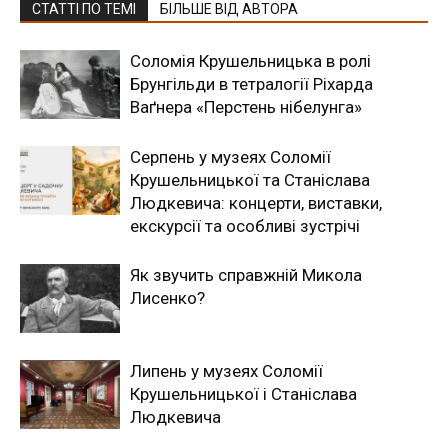
СТАТТІ ПО ТЕМІ
БІЛЬШЕ ВІД АВТОРА
Соломія Крушельницька в ролі
Брунгільди в тетралогії Ріхарда
Ваґнера «Перстень нібелунга»
Серпень у музеях Соломії
Крушельницької та Станіслава
Людкевича: концерти, виставки,
екскурсії та особливі зустрічі
Як звучить справжній Микола
Лисенко?
Липень у музеях Соломії
Крушельницької і Станіслава
Людкевича