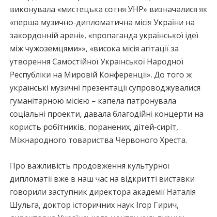
виконувала «мистецька сотня УНР» визначалися як
«перша музично-дипломатична місія України на
закордонній арені», «пропаганда української ідеї
між чужоземцями»», «висока місія агітації за
утворення Самостійної Української Народної
Республіки на Мировій Конференції». До того ж
українські музичні презентації супроводжувалися
гуманітарною місією – капела патронувала
соціальні проекти, давала благодійні концерти на
користь робітників, поранених, дітей-сиріт,
Міжнародного товариства Червоного Хреста.
Про важливість продовження культурної
дипломатії вже в наш час на відкритті виставки
говорили заступник директора академії Наталія
Шульга, доктор історичних наук Ігор Гирич,