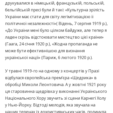
друкувалися в німецькій, французькій, польській,
бельгійській пресі були й такі: «Культурна зрілість
України має стати для світу легімітизацією її
політичної незалежності»( Відень, 7 серпня 1919 р.),
«До України мені було цілком байдуже, але тепер я
ладен скрізь відстоювати мистецтво цієї країни»
(Гаага, 24 січня 1920 р.), «Жодна пропаганда не
може бути ефективнішою для визнання
української нації» (Париж, 6 лютого 1920 р.).
У травні 1919-го на одному з концертів у Празі
відбулася європейська прем’єра «Щедрика» в
обробці Миколи Леонтовича. А у жовтні 1921 року
ця старовинна щедрівка у виконанні Українського
Національного Хору звучить зі сцени Карнегі Холу
у Нью-Йорку. Відтоді мелодія, яка звучала на
наших теренах із дохристиянських часів, полинула