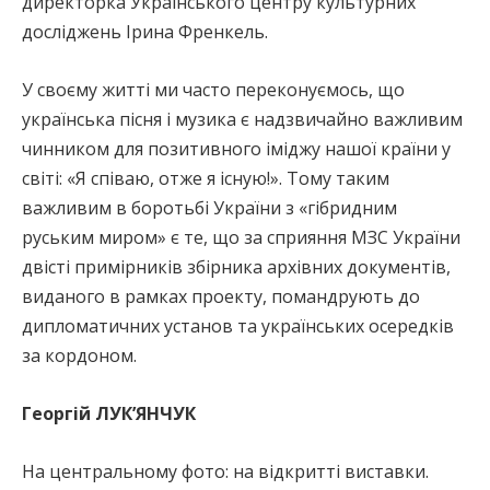
директорка Українського центру культурних
досліджень Ірина Френкель.
У своєму житті ми часто переконуємось, що
українська пісня і музика є надзвичайно важливим
чинником для позитивного іміджу нашої країни у
світі: «Я співаю, отже я існую!». Тому таким
важливим в боротьбі України з «гібридним
руським миром» є те, що за сприяння МЗС України
двісті примірників збірника архівних документів,
виданого в рамках проекту, помандрують до
дипломатичних установ та українських осередків
за кордоном.
Георгій ЛУК’ЯНЧУК
На центральному фото: на відкритті виставки.