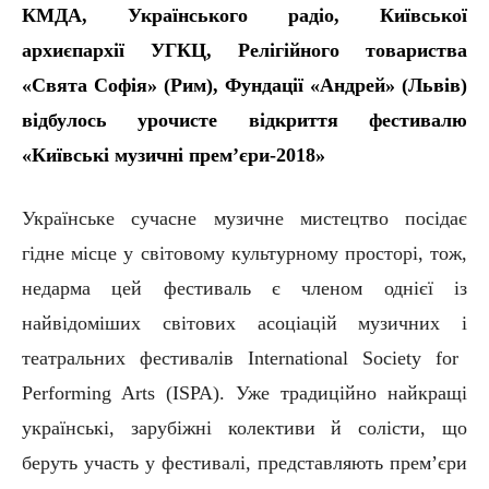
КМДА, Українського радіо, Київської
архиєпархії УГКЦ, Релігійного товариства
«
Свята Софія
»
(Рим), Фундації
«
Андрей
»
(Львів)
відбулось урочисте відкриття фестивалю
«Київські музичні прем’єри-2018»
Українське сучасне музичн
е
мистецтво посідає
гідне місце у світовому
культурному просторі
, тож,
недарма цей фестиваль є членом однієї
і
з
найвідоміших світових асоціацій музичних
і
театральних фестивалів International Society for
Performing Arts (ISPA).
У
же традиційно
най
кращі
українські, зарубіжні колективи
й
солісти, що
беруть участь у фестивалі, представляють прем’єри