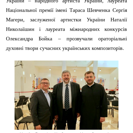
України
– народного артиста України, лауреата
Національної премії імені Тараса Шевченка
Сергія
Магери,
заслуженої артистки України
Наталії
Н
и
колаїшин
і
лауреата міжнародних конкурсів
Олександра Бойка
–
прозвучали ораторіальні
духовні твори сучасних українських композиторів.