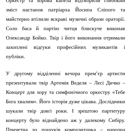
О
ркестр та хорова капела
відтвор
или глибокий
зміст настанов патріарха Йосипа Сліпого та
майстерно втілили яскраві музичні образи ораторії.
Соло баса
й
партію читця блискуче виконав
Олександр Бойко.
Т
вір
і
його виконання отримали
захопле
ні відгуки професійних музикантів
і
публіки
.
У
другому відділенні вечора прем’єр артисти
презентували твір А
ртемія
Веделя
–
Л
есі
Дичко
–
Концерт для хору та симфонічного оркестру
«Тебе
Бога хвалим». Його і
сторія дуже цікава.
Д
ослідники
шукали твір довгі роки. І зрештою партитуру
концерту було віднайдено аж у далекому Сибіру.
Причетна до пошуків композиторка
– народна