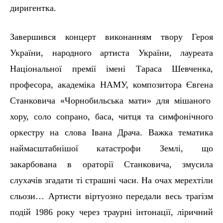
диригентка.
Завершився концерт виконанням твору
Героя
України, народного артиста України, лауреата
Національної премії імені Тараса Шевченка,
професора, академіка НАМУ, композитора
Є
вгена
Станковича «Чорнобильська мати» для мішаного
хору, соло сопрано, баса, читця та симфонічного
оркестру на слова Івана Драча. Важка тематика
наймасштабнішої катастрофи Землі, що
закарбована в ораторії Станковича, змусила
слухачів згадати ті страшні часи. На очах мерехтіли
сльози… Артисти віртуозно передали весь трагізм
поді
й
1986 року через траурні інтонації, ліричний