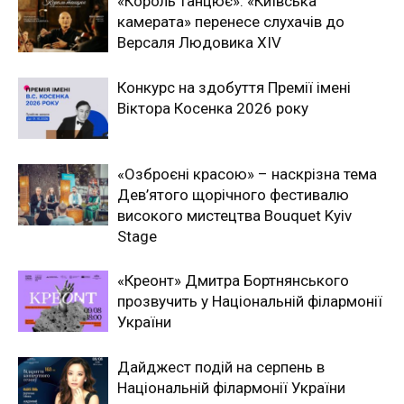
«Король танцює»: «Київська
камерата» перенесе слухачів до
Версаля Людовика XIV
Конкурс на здобуття Премії імені
Віктора Косенка 2026 року
«Озброєні красою» – наскрізна тема
Дев’ятого щорічного фестивалю
високого мистецтва Bouquet Kyiv
Stage
«Креонт» Дмитра Бортнянського
прозвучить у Національній філармонії
України
Дайджест подій на серпень в
Національній філармонії України