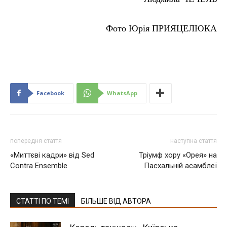
Фото Юрі
я
П
РИЯЦЕЛЮКА
Facebook
WhatsApp
попередня стаття
наступна стаття
«Миттєві кадри» від Sed
Тріумф хору «Орея» на
Contra Ensemble
Пасхальній асамблеї
СТАТТІ ПО ТЕМІ
БІЛЬШЕ ВІД АВТОРА