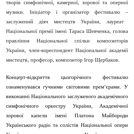
творів симфонічної, камерної, хорової та оперної
музики. Ініціатор
і
організатор фестивалю
–
заслужений діяч мистецтв України,
лауреат
Національної премії імені Тараса Шевченка, голова
правління Національної спілки композиторів
України, ч
лен-кореспондент Національної академії
мистецтв,
професор,
композитор Ігор Щербаков.
Концерт-відкриття цьогорічного фестивалю
о
знаменувався гучними світовими прем’єрами.
У
виконанні Національного заслуженого академічного
симфонічного
оркестру України, Академічної
хорової капели
імені Платона Майбороди
Українського радіо та соліст
ів
Національної опери