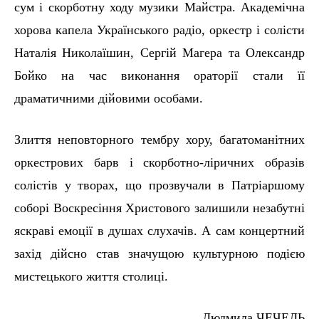
сум
і
скорботну ходу музики
Майстра
. Академічна
хорова капела Українського радіо, оркестр
і
солісти
Наталія Н
и
колаїшин, Сергій Магера та Олександр
Бойко
на
час виконання ораторії стали
її
драматичними дійовими особами.
Злиття неповторного тембру хору, багатоманітних
оркестрових барв
і
скорботно-ліричних образів
солістів у творах, що прозвучали в Патріаршому
соборі Воскресіння Христового залишили незабутні
яскраві емоції в душах слухачів. А сам концертний
захід дійсно став значущою культурною подією
мистецького життя столиці.
Людмила ЧЕЧЕЛЬ