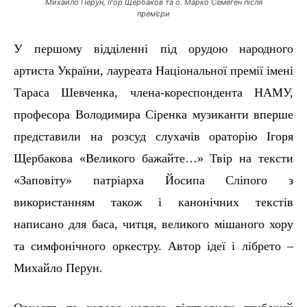
Михайло Перун, Ігор Щербаков та о. Марко Семеген після
прем’єри
У
першому відділенні під орудою народного
артиста України,
лауреата Національної премії імені
Тараса Шевченка, члена-кореспондента НАМУ,
професора
Володимира Сіренка
музиканти
в
перше
представили на розсуд слухачів ораторію Ігоря
Щербакова
«
Великого бажайте…
»
Твір на тексти
«Заповіт
у
» патріарха Йосипа Сліпого з
використанням також і канонічних текстів
написан
о
для баса, читця, великого мішаного хору
та симфонічного оркестру. Автор ідеї
і
лібрето
–
Михайло Перун.