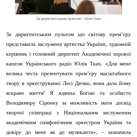
За диригентським пультом – Юлія Ткач
За диригентським пультом
цю
світову прем’єру
представила заслужена артистка України, художній
керівник
і
головний диригент Академічно
ї
хорової
капели Українського радіо Юлія Ткач. «Для мене
велика честь презентувати прем’єру масштабного
твору в оркестр
уванні Лесі Дичко
, вона дала йому
яскраве життя! Я вдячна Богові та особисто
Володимиру Сіренку за можливість мати досвід
творчої співпраці з Національним заслуженим
академічним
симфонічним оркестром України та
довіру до мене як до музиканта», – зазначила