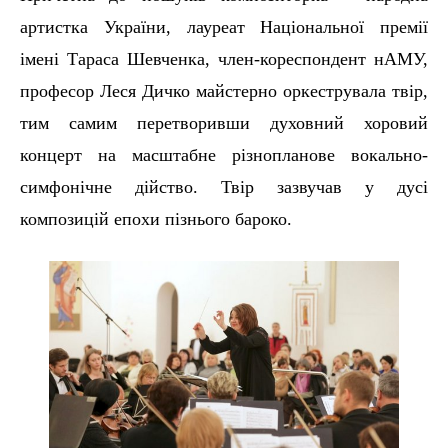
артистка України, лауреат Національної премії
імені Тараса Шевченка, член-кореспондент нАМУ,
професор
Л
еся
Дичко
майстерно
оркеструвала твір,
тим самим перетворивши духовний хоровий
концерт на масштабн
е
різнопланов
е
вокально-
симфонічн
е
ді
йство
. Твір зазвучав
у
дусі
композицій епохи пізнього бароко.