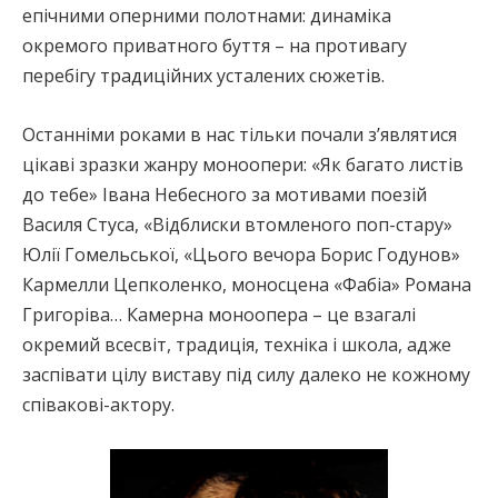
епічними оперними полотнами: динаміка
окремого приватного буття – на противагу
перебігу традиційних усталених сюжетів.
Останніми роками в нас тільки почали з’являтися
цікаві зразки жанру моноопери: «Як багато листів
до тебе» Івана Небесного за мотивами поезій
Василя Стуса, «Відблиски втомленого поп-стару»
Юлії Гомельської, «Цього вечора Борис Годунов»
Кармелли Цепколенко, моносцена «Фабіа» Романа
Григоріва… Камерна моноопера – це взагалі
окремий всесвіт, традиція, техніка і школа, адже
заспівати цілу виставу під силу далеко не кожному
співакові-актору.