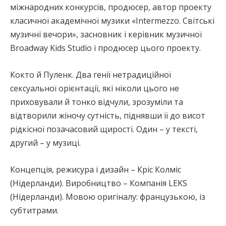
міжнародних конкурсів, продюсер, автор проекту
класичної академічної музики «Intermezzo. Світські
музичні вечори», засновник і керівник музичної
Broadway Kids Studio і продюсер цього проекту.
Кокто й Пуленк. Два генії нетрадиційної
сексуальної орієнтації, які ніколи цього не
приховували й тонко відчули, зрозуміли та
відтворили жіночу сутність, піднявши її до висот
рідкісної позачасовий щирості. Один – у тексті,
другий – у музиці.
Концепція, режисура і дизайн – Кріс Колміс
(Нідерланди). Виробництво – Компанія LEKS
(Нідерланди). Мовою оригіналу: французькою, із
субтитрами.