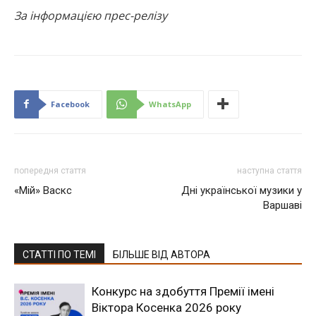
За інформацією прес-релізу
Facebook
WhatsApp
попередня стаття
наступна стаття
«Мій» Васкс
Дні української музики у
Варшаві
СТАТТІ ПО ТЕМІ
БІЛЬШЕ ВІД АВТОРА
Конкурс на здобуття Премії імені
Віктора Косенка 2026 року