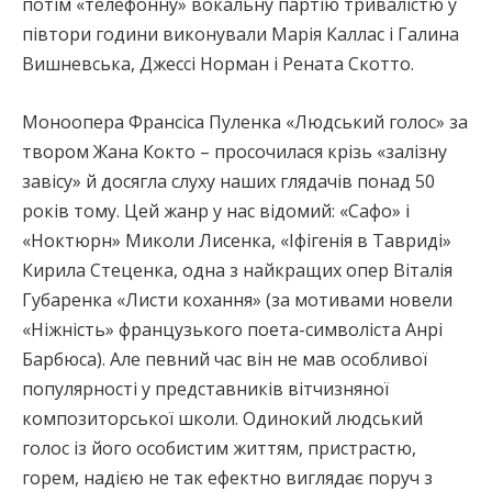
потім «телефонну» вокальну партію тривалістю у
півтори години виконували Марія Каллас і Галина
Вишневська, Джессі Норман і Рената Скотто.
Моноопера Франсіса Пуленка «Людський голос» за
твором Жана Кокто – просочилася крізь «залізну
завісу» й досягла слуху наших глядачів понад 50
років тому. Цей жанр у нас відомий: «Сафо» і
«Ноктюрн» Миколи Лисенка, «Іфігенія в Тавриді»
Кирила Стеценка, одна з найкращих опер Віталія
Губаренка «Листи кохання» (за мотивами новели
«Ніжність» французького поета-символіста Анрі
Барбюса). Але певний час він не мав особливої
популярності у представників вітчизняної
композиторської школи. Одинокий людський
голос із його особистим життям, пристрастю,
горем, надією не так ефектно виглядає поруч з