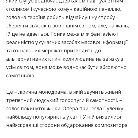
який слугує водночас дзеркалом над туалетним
столиком і сучасною комунікаційною панеллю,
головна героїня робить відчайдушну спробу
зберегти зв’язок із зовнішнім світом, але, на жаль,
їй це не вдається. Тонка межа між фантазією і
реальністю у сучасних засобах масової інформації
та соціальних мережах призводить до
альтернативних істин: коли людина на зв’язку з
усім світом, вона може водночас бути абсолютно
самотньою.
Це – лірична монодрама, в якій звучить живий і
трепетний людський голос туги й самотності, –
голос покинутої жінки. Опера принесла Пуленку
найбільшу популярність у світі. У ній виявилися
найяскравіші сторони обдаровання композитора.