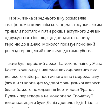
…Париж. Жінка середнього віку розмовляє
телефоном із колишнім коханцем, стосунки з яким
тривали протягом п’яти років. Наступного дня він
одружується з іншою, що доводить головну
героїню до відчаю. Монолог показує психічний
розлад героїні, який призведе до самогубства…
Таким був первісний сюжет La voix humaine у Жана
Кокто, коли одну з найгучніших одноактних п’єс
великого майстра поетичного кіно і сюрреалізму
(яку він створив для чудової французької актриси
бельгійського походження Берти Бові) Франсіс
Пуленк перетворив на монооперу. Спочатку її
виконоавицями були Деніз Дюваль і Едіт Піаф, а