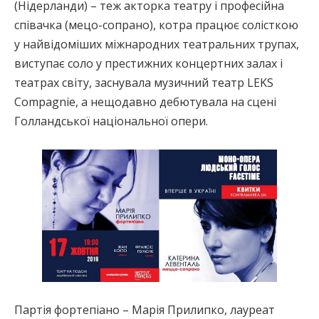
(Нідерланди) – теж акторка театру і професійна
співачка (мецо-сопрано), котра працює солісткою
у найвідоміших міжнародних театральних трупах,
виступає соло у престижних концертних залах і
театрах світу, заснувала музичний театр LEKS
Compagnie, а нещодавно дебютувала на сцені
Голландської національної опери.
Партія фортепіано – Марія Прилипко, лауреат