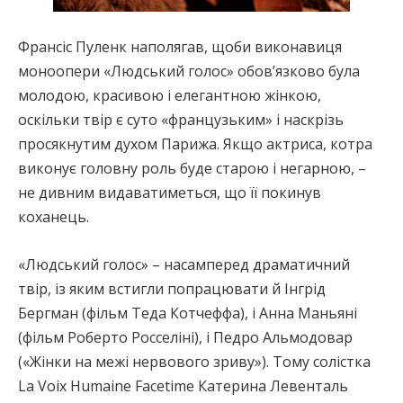
Франсіс Пуленк наполягав, щоби виконавиця
моноопери «Людський голос» обов’язково була
молодою, красивою і елегантною жінкою,
оскільки твір є суто «французьким» і наскрізь
просякнутим духом Парижа. Якщо актриса, котра
виконує головну роль буде старою і негарною, –
не дивним видаватиметься, що її покинув
коханець.
«Людський голос» – насамперед драматичний
твір, із яким встигли попрацювати й Інгрід
Бергман (фільм Теда Котчеффа), і Анна Маньяні
(фільм Роберто Росселіні), і Педро Альмодовар
(«Жінки на межі нервового зриву»). Тому солістка
La Voix Humaine Facetime Катерина Левенталь