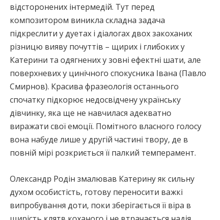
відсторонених інтермедій. Тут перед
композитором виникла складна задача
підкреслити у дуетах і діалогах двох закоханих
різницю вияву почуттів – щирих і глибоких у
Катерини та одягнених у зовні ефектні шати, але
поверхневих у цинічного спокусника Івана (Павло
Смирнов). Красива фразеологія останнього
спочатку підкорює недосвідчену українську
дівчинку, яка ще не навчилася адекватно
виражати свої емоції. Помітного власного голосу
вона набуде лише у другій частині твору, де в
повній мірі розкриється її палкий темперамент.
Олександр Родін змалював Катерину як сильну
духом особистість, готову переносити важкі
випробування доти, поки зберігається її віра в
щирість клятв коханого і не втрачається надія