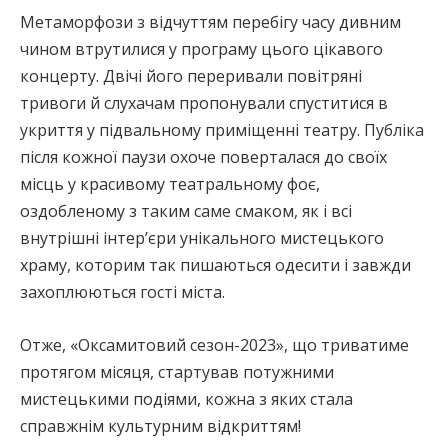
Метаморфози з відчуттям перебігу часу дивним
чином втрутилися у програму цього цікавого
концерту. Двічі його переривали повітряні
тривоги й слухачам пропонували спуститися в
укриття у підвальному приміщенні театру. Публіка
після кожної паузи охоче поверталася до своїх
місць у красивому театральному фоє,
оздобленому з таким саме смаком, як і всі
внутрішні інтер’єри унікального мистецького
храму, которим так пишаються одесити і завжди
захоплюються гості міста.
Отже, «Оксамитовий сезон-2023», що триватиме
протягом місяця, стартував потужними
мистецькими подіями, кожна з яких стала
справжнім культурним відкриттям!