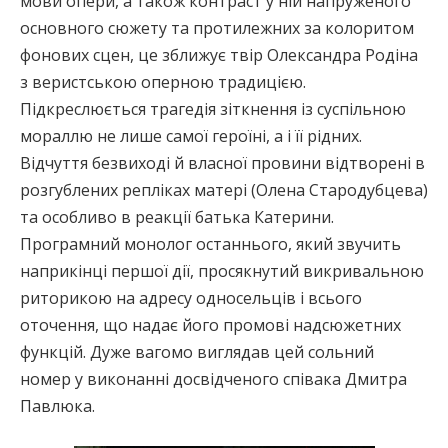
мови опери, а також контраст у ній напруженого
основного сюжету та протилежних за колоритом
фонових сцен, це зближує твір Олександра Родіна
з веристською оперною традицією.
Підкреслюється трагедія зіткнення із суспільною
мораллю не лише самої героїні, а і її рідних.
Відчуття безвиході й власної провини відтворені в
розгублених репліках матері (Олена Стародубцева)
та особливо в реакції батька Катерини.
Програмний монолог останнього, який звучить
наприкінці першої дії, просякнутий викривальною
риторикою на адресу односельців і всього
оточення, що надає його промові надсюжетних
функцій. Дуже вагомо виглядав цей сольний
номер у виконанні досвідченого співака Дмитра
Павлюка.