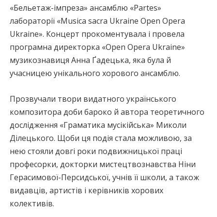
«Бельетаж-імпреза» ансамблю «Partes»
лабораторії «Musica sacra Ukraine Open Opera
Ukraine». Концерт прокоментувала і провела
програмна директорка «Open Opera Ukraine»
музикознавиця Анна Ґадецька, яка була й
учасницею унікального хорового ансамблю.
Прозвучали твори видатного українського
композитора доби бароко й автора теоретичного
дослідження «Граматика мусікійська» Миколи
Ділецького. Щоби ця подія стала можливою, за
нею стояли довгі роки подвижницької праці
професорки, докторки мистецтвознавства Ніни
Герасимової-Персидської, учнів її школи, а також
видавців, артистів і керівників хорових
колективів.