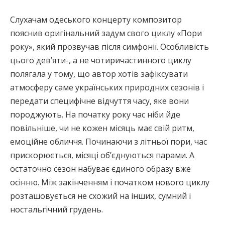
Слухачам одеського концерту композитор
пояснив оригінальний задум свого циклу «Пори
року», який прозвучав після симфонії. Особливість
цього дев’яти-, а не чотиричастинного циклу
полягала у тому, що автор хотів зафіксувати
атмосферу саме українських природних сезонів і
передати специфічне відчуття часу, яке вони
породжують. На початку року час ніби йде
повільніше, чи не кожен місяць має свій ритм,
емоційне обличчя. Починаючи з літньої пори, час
прискорюється, місяці об’єднуються парами. А
остаточно сезон набуває єдиного образу вже
осінню. Між закінченням і початком нового циклу
розташовується не схожий на інших, сумний і
ностальгічний грудень.