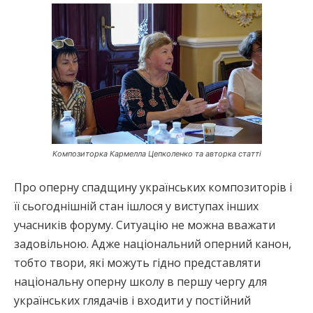
Композиторка Кармелла Цепколенко та авторка статті
Про оперну спадщину українських композиторів і
її сьогоднішній стан ішлося у виступах інших
учасників форуму. Ситуацію не можна вважати
задовільною. Адже національний оперний канон,
тобто твори, які можуть гідно представляти
національну оперну школу в першу чергу для
українських глядачів і входити у постійний