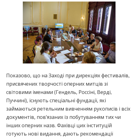
Показово, що на Заході при дирекціях фестивалів,
присвячених творчості оперних митців зі
світовими іменами (Гендель, Россіні, Верді,
Пуччині), існують спеціальні фундації, які
займаються ретельним вивченням рукописів і всіх
документів, пов’язаних із побутуванням тих чи
інших оперних назв. Фахівці цих інституцій
готують нові видання, дають рекомендації