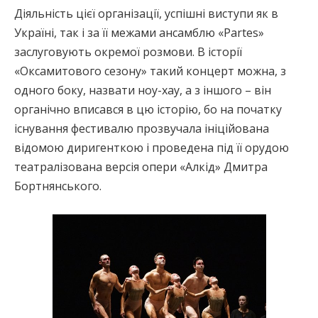
Діяльність цієї організації, успішні виступи як в
Україні, так і за її межами ансамблю «Partes»
заслуговують окремої розмови. В історії
«Оксамитового сезону» такий концерт можна, з
одного боку, назвати ноу-хау, а з іншого – він
органічно вписався в цю історію, бо на початку
існування фестивалю прозвучала ініційована
відомою диригенткою і проведена під її орудою
театралізована версія опери «Алкід» Дмитра
Бортнянського.