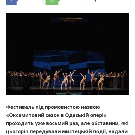
Фестиваль під промовистою назвою
«Оксамитовий сезон в Одеській опері»
проходить уже восьмий раз, але обставини, які
цьогоріч передували мистецькій події, надали