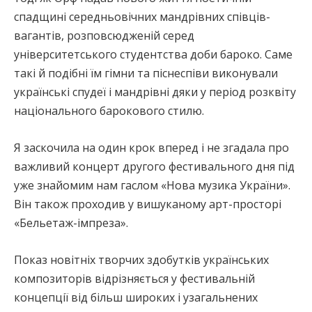
спадщині середньовічних мандрівних співців-
вагантів, розповсюдженій серед
університетського студентства доби бароко. Саме
такі й подібні їм гімни та піснеспіви виконували
українські спудеї і мандрівні дяки у період розквіту
національного барокового стилю.
Я заскочила на один крок вперед і не згадала про
важливий концерт другого фестивального дня під
уже знайомим нам гаслом «Нова музика України».
Він також проходив у вишуканому арт-просторі
«Бельетаж-імпреза».
Показ новітніх творчих здобутків українських
композиторів відрізняється у фестивальній
концепції від більш широких і узагальнених