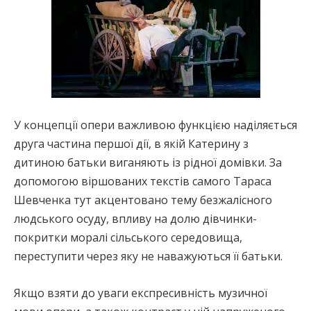
У концепції опери важливою функцією наділяється
друга частина першої дії, в якій Катерину з
дитиною батьки виганяють із рідної домівки. За
допомогою віршованих текстів самого Тараса
Шевченка тут акцентовано тему безжалісного
людського осуду, впливу на долю дівчинки-
покритки моралі сільського середовища,
переступити через яку не наважуються її батьки.
Якщо взяти до уваги експресивність музичної