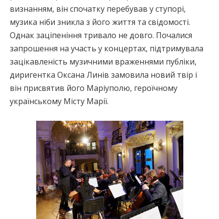
визнанням, він спочатку перебував у ступорі,
музика ніби зникла з його життя та свідомості.
Однак заціпеніння тривало не довго. Почалися
запрошення на участь у концертах, підтримувала
зацікавленість музичними враженнями публіки,
диригентка Оксана Линів замовила новий твір і
він присвятив його Маріуполю, героїчному
українському Місту Марії.