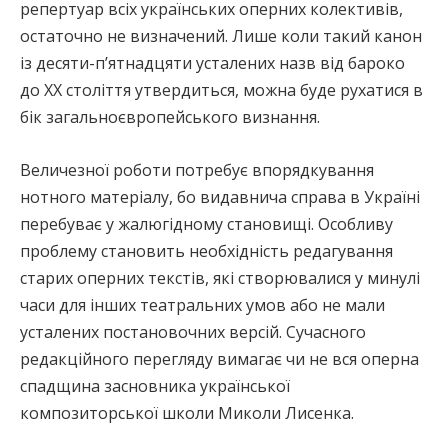
репертуар всіх українських оперних колективів,
остаточно не визначений. Лише коли такий канон
із десяти-п’ятнадцяти усталених назв від бароко
до ХХ століття утвердиться, можна буде рухатися в
бік загальноєвропейського визнання.
Величезної роботи потребує впорядкування
нотного матеріалу, бо видавнича справа в Україні
перебуває у жалюгідному становищі. Особливу
проблему становить необхідність редагування
старих оперних текстів, які створювалися у минулі
часи для інших театральних умов або не мали
усталених постановочних версій. Сучасного
редакційного перегляду вимагає чи не вся оперна
спадщина засновника української
композиторської школи Миколи Лисенка.