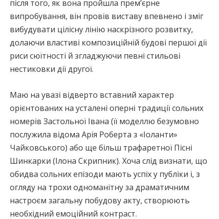
після того, як вона пройшла прем’єрне
випробування, він провів виставу впевнено і зміг
вибудувати цілісну лінію наскрізного розвитку,
долаючи властиві композиційній будові першої дії
риси сюїтності й згладжуючи певні стильові
нестиковки дії другої.
Маю на увазі відверто вставний характер
орієнтованих на усталені оперні традиції сольних
номерів Застольної Івана (її моделлю безумовно
послужила відома Арія Роберта з «Іоланти»
Чайковського) або ще більш трафаретної Пісні
Шинкарки (Ілона Скрипник). Хоча слід визнати, що
обидва сольних епізоди мають успіх у публіки і, з
огляду на трохи одноманітну за драматичним
настроєм загальну побудову акту, створюють
необхідний емоційний контраст.