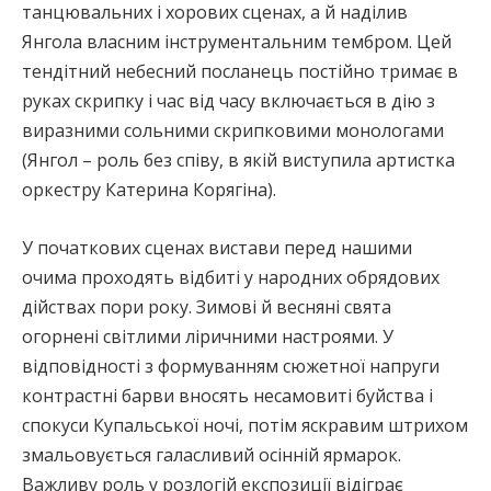
танцювальних і хорових сценах, а й наділив
Янгола власним інструментальним тембром. Цей
тендітний небесний посланець постійно тримає в
руках скрипку і час від часу включається в дію з
виразними сольними скрипковими монологами
(Янгол – роль без співу, в якій виступила артистка
оркестру Катерина Корягіна).
У початкових сценах вистави перед нашими
очима проходять відбиті у народних обрядових
дійствах пори року. Зимові й весняні свята
огорнені світлими ліричними настроями. У
відповідності з формуванням сюжетної напруги
контрастні барви вносять несамовиті буйства і
спокуси Купальської ночі, потім яскравим штрихом
змальовується галасливий осінній ярмарок.
Важливу роль у розлогій експозиції відіграє