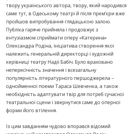
твору українського автора, твору, який народився
саме тут, в Одеському театрі й після прем’єри вже
пройшов випробування глядацькою залою.
Публіка гаряче прийняла і продовжує з
ентузіазмом сприймати оперу «Катерина»
Олександра Родіна, ініціатива створення якої
належить генеральній директорці і художній
керівниці театру Надії Бабіч. Було враховано
непересічність значення і всезагальну
популярність літературного першоджерела –
однойменної поеми Тараса Шевченка, а також
необхідність адаптувати твір для потреб сучасної
театральної сцени і звернутися саме до оперної
форми його втілення.
Із цим завданням чудово впорався відомий