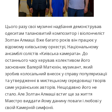
Цього разу свої музичні надбання демонстрував
одеситам талановитий композитор і віолончеліст
Золтан Алмаші. Вже багато років він працює у
відомому київському оркестрі, Національному
ансамблі солістів «Київська камерата». До
останнього часу керував колективом його
засновник Валерій Матюхін, музикант, який
зробив колосальний внесок у справу популяризації
та утвердженні в мистецькому середовищі творів
саме українських авторів. Нещодавно його не
стало. Але Золтан Алмаші встиг ще за життя
Маестро виддати йому данину поваги і любові у
своїй Камерній симфонії.