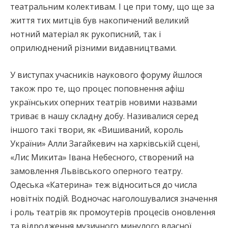
театральним колективам. І це при тому, що ще за
життя тих митців був накопичений великий
нотний матеріал як рукописний, так і
оприлюднений різними видавництвами.
У виступах учасників наукового форуму йшлося
також про те, що процес поповнення афіш
українських оперних театрів новими назвами
триває в нашу складну добу. Називалися серед
іншого такі твори, як «Вишиваний, король
України» Алли Загайкевич на харківській сцені,
«Лис Микита» Івана Небесного, створений на
замовлення Львівського оперного театру.
Одеська «Катерина» теж відноситься до числа
новітніх подій. Водночас наголошувалися значення
і роль театрів як промоутерів процесів оновлення
та відродження музичного минулого власної