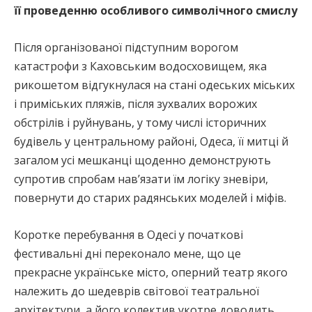
її проведенню особливого символічного смислу
Після організованої підступним ворогом
катастрофи з Каховським водосховищем, яка
рикошетом відгукнулася на стані одеських міських
і приміських пляжів, після зухвалих ворожих
обстрілів і руйнувань, у тому числі історичних
будівель у центральному районі, Одеса, її митці й
загалом усі мешканці щоденно демонструють
супротив спробам нав’язати їм логіку зневіри,
повернути до старих радянських моделей і міфів.
Коротке перебування в Одесі у початкові
фестивальні дні переконало мене, що це
прекрасне українське місто, оперний театр якого
належить до шедеврів світової театральної
архітектури, а його колектив укотре доводить