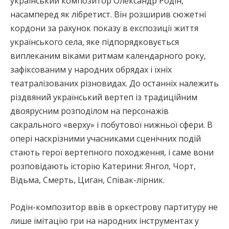
український композитор Олександр Родін,
насамперед як лібретист. Він розширив сюжетні
кордони за рахунок показу в експозиції життя
українського села, яке підпорядковується
виплеканим віками ритмам календарного року,
зафіксованим у народних обрядах і їхніх
театралізованих різновидах. До останніх належить
різдвяний український вертеп із традиційним
двоярусним розподілом на персонажів
сакрального «верху» і побутової нижньої сфери. В
опері наскрізними учасниками сценічних подій
стають герої вертепного походження, і саме вони
розповідають історію Катерини: Янгол, Чорт,
Відьма, Смерть, Циган, Співак-лірник.
Родін-композитор ввів в оркестрову партитуру не
лише імітацію гри на народних інструментах у