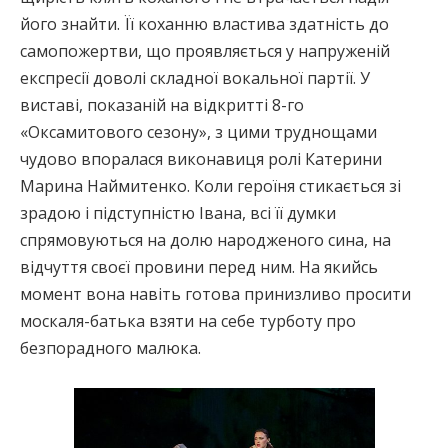
його знайти. Її коханню властива здатність до
самопожертви, що проявляється у напруженій
експресії доволі складної вокальної партії. У
виставі, показаній на відкритті 8-го
«Оксамитового сезону», з цими труднощами
чудово впоралася виконавиця ролі Катерини
Марина Наймитенко. Коли героїня стикається зі
зрадою і підступністю Івана, всі її думки
спрямовуються на долю народженого сина, на
відчуття своєї провини перед ним. На якийсь
момент вона навіть готова принизливо просити
москаля-батька взяти на себе турботу про
безпорадного малюка.