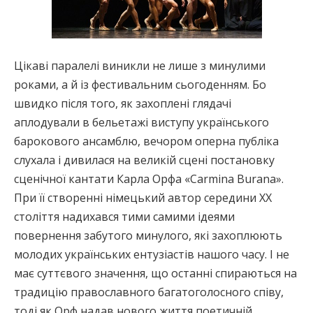
Цікаві паралелі виникли не лише з минулими
роками, а й із фестивальним сьогоденням. Бо
швидко після того, як захоплені глядачі
аплодували в бельетажі виступу українського
барокового ансамблю, вечором оперна публіка
слухала і дивилася на великій сцені постановку
сценічної кантати Карла Орфа «Carmina Burana».
При її створенні німецький автор середини ХХ
століття надихався тими самими ідеями
повернення забутого минулого, які захоплюють
молодих українських ентузіастів нашого часу. І не
має суттєвого значення, що останні спираються на
традицію православного багатоголосного співу,
тоді як Орф надав нового життя поетичній