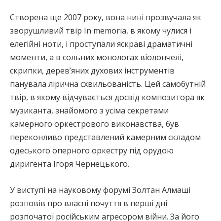
Створена ще 2007 року, вона нині прозвучала як
зворушливий твір In memoria, в якому чулися і
елегійні ноти, і проступали яскраві драматичні
моменти, а в сольних монологах віолончелі,
скрипки, дерев’яних духових інструментів
панувала лірична схвильованість. Цей самобутній
твір, в якому відчувається досвід композитора як
музиканта, знайомого з усіма секретами
камерного оркестрового виконавства, був
переконливо представлений камерним складом
одеського оперного оркестру під орудою
диригента Ігоря Чернецького.
У виступі на науковому форумі Золтан Алмаші
розповів про власні почуття в перші дні
розпочатої російським агресором війни. За його