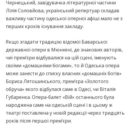
Чернецький, завідувачка літературної частини
Лілія Соловйова, український репертуар складав
важливу частину одеської оперної афіші мало не з
перших кроків існування закладу.
Якщо згадати традицію відомої Баварської
державної опери в Мюнхені, де знакових авторів,
чиї прем’єри відбувалися на цій сцені, іменують
своїми «домашніми богами», то й Одеська опера
може занести до списку власних «домашніх богів»
Бориса Лятошинського, прем’єра «Золотого
обруча» якого відбулася саме в Одесі, чи Віталія
Губаренка. Опера-балет «Вій» останнього була
народжена саме на одеській сцені і в цьому ж
театрі поставлена у новій редакції через тридцять
років після першої прем’єри.