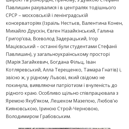
Павлишин рахувалися і в централях тодішнього
СРСР – московській і ленінградській
консерваторіях (Ізраїль Нестьєв, Валентина Конен,
Михайло Друскін, Євген Назайкінський, Галина
Григор’єва, Всеволод Задерацький, Ігор
Мацієвський – останні були студентами Стефанії
Павлишин), у загальноукраїнському просторі
(Марія Загайкевич, Богдана Фільц, Іван
Котляревський, Алла Терещенко, Тамара Гнатів) і,
звісно ж, у рідному Львові, який свідомо не
покинула, виявляючи патріотизм і вчуленість до
рідного краю. Особливо щільно співпрацювала з
Яремою Якуб’яком, Лешеком Мазепою, Любов’ю
Кияновською, Іриною Строй-Черновою,
Володимиром Грабовським.