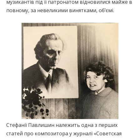
музикантів під її патронатом відновилися майже в
повному, за невеликими винятками, об’ємі.
Стефанії Павлишин належить одна з перших
статей про композитора у журналі «Советская