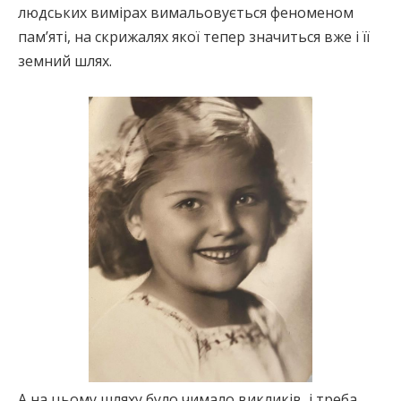
людських вимірах вимальовується феноменом
пам’яті, на скрижалях якої тепер значиться вже і її
земний шлях.
А на цьому шляху було чимало викликів, і треба