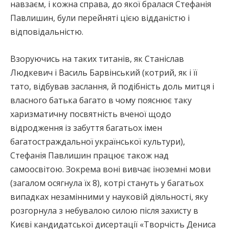
навзаєм, і кожна справа, до якої бралася Стефанія
Павлишин, були перейняті цією відданістю і
відповідальністю.
Взоруючись на таких титанів, як Станіслав
Людкевич і Василь Барвінський (котрий, як і її
тато, відбував заслання, й подібність доль митця і
власного батька багато в чому пояснює таку
харизматичну посвятність вченої щодо
відродження із забуття багатьох імен
багатостраждальної української культури),
Стефанія Павлишин працює також над
самоосвітою. Зокрема воні вивчає іноземні мови
(загалом осягнула їх 8), котрі стануть у багатьох
випадках незамінними у науковій діяльності, яку
розгорнула з небувалою силою після захисту в
Києві кандидатської дисертації «Творчість Дениса