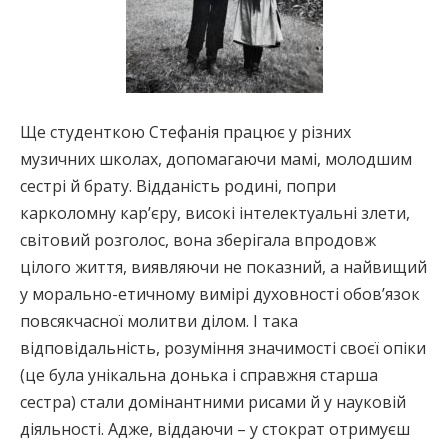
Ще студенткою Стефанія працює у різних
музичних школах, допомагаючи мамі, молодшим
сестрі й брату. Відданість родині, попри
карколомну кар’єру, високі інтелектуальні злети,
світовий розголос, вона зберігала впродовж
цілого життя, виявляючи не показний, а найвищий
у морально-етичному вимірі духовності обов’язок
повсякчасної молитви ділом. І така
відповідальність, розуміння значимості своєї опіки
(це була унікальна донька і справжня старша
сестра) стали домінантними рисами й у науковій
діяльності. Адже, віддаючи – у стократ отримуєш