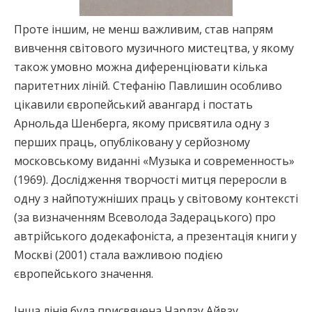
Проте іншим, не менш важливим, cтав напрям
вивчення світового музичного мистецтва, у якому
також умовно можна диференціювати кілька
паритетних ліній. Стефанію Павлишин особливо
цікавили європейський авангард і постать
Арнольда Шенберга, якому присвятила одну з
перших праць, опубліковану у серйозному
московському виданні «Музыка и современность»
(1969). Дослідження творчості митця переросли в
одну з найпотужніших праць у світовому контексті
(за визначенням Всеволода Задерацького) про
автрійського додекафоніста, а презентація книги у
Москві (2001) стала важливою подією
європейського значення.
Інша лінія була присвячена Чарлзу Айвзу,