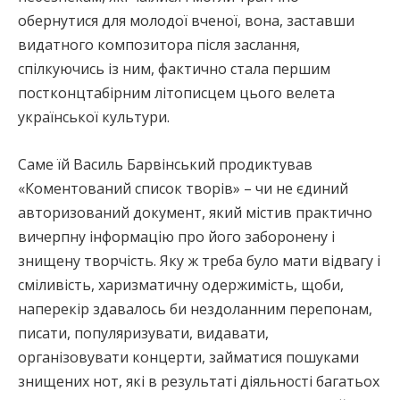
обернутися для молодої вченої, вона, заставши
видатного композитора після заслання,
спілкуючись із ним, фактично стала першим
постконцтабірним літописцем цього велета
української культури.
Саме їй Василь Барвінський продиктував
«Коментований список творів» – чи не єдиний
авторизований документ, який містив практично
вичерпну інформацію про його заборонену і
знищену творчість. Яку ж треба було мати відвагу і
сміливість, харизматичну одержимість, щоби,
наперекір здавалось би нездоланним перепонам,
писати, популяризувати, видавати,
організовувати концерти, займатися пошуками
знищених нот, які в результаті діяльності багатьох