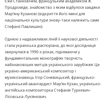
Єжи Станкєвічем, французьким академіком Ж.
Продроміде, знайомство з яким відбулося завдяки
Мар’яну Кузанові (відкриття його імені для
національної культури знову-таки належить саме
Стефанії Павлишин).
Однією з надважливих ліній її наукової діяльності
стала українська діаспоріана, до якої дослідниця
звернулася в 1990-х роках, піднімаючи у
фундаментальних монографіях творчість
найзнаковіших митців українського зарубіжжя. Це
україно-американський композитор і
музикознавець Ігор Соневицький, французько-
український авангардист Мар’ян Кузан, українсько-
англійська композиторка Стефанія Туркевич-
Лісовська-Лукіянович.