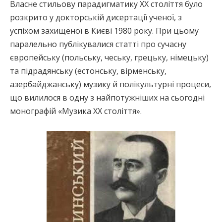
Власне стильову парадигматику ХХ століття було
розкрито у докторській дисертації ученої, з
успіхом захищеної в Києві 1980 року. При цьому
паралельно публікувалися статті про сучасну
європейську (польську, чеську, грецьку, німецьку)
та підрадянську (естонську, вірменську,
азербайджанську) музику й полікультурні процеси,
що вилилося в одну з найпотужніших на сьогодні
монографій «Музика ХХ століття».