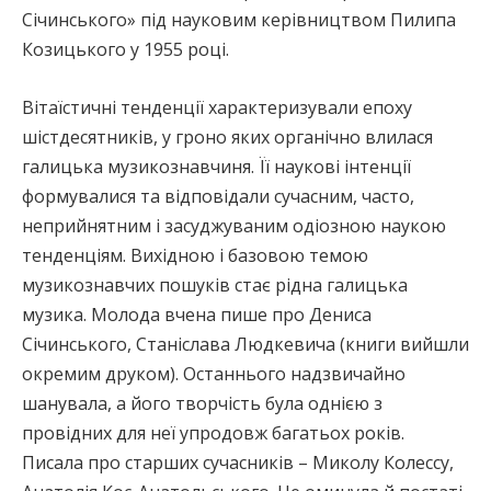
Січинського» під науковим керівництвом Пилипа
Козицького у 1955 році.
Вітаїстичні тенденції характеризували епоху
шістдесятників, у гроно яких органічно влилася
галицька музикознавчиня. Її наукові інтенції
формувалися та відповідали сучасним, часто,
неприйнятним і засуджуваним одіозною наукою
тенденціям. Вихідною і базовою темою
музикознавчих пошуків стає рідна галицька
музика. Молода вчена пише про Дениса
Січинського, Станіслава Людкевича (книги вийшли
окремим друком). Останнього надзвичайно
шанувала, а його творчість була однією з
провідних для неї упродовж багатьох років.
Писала про старших сучасників – Миколу Колессу,