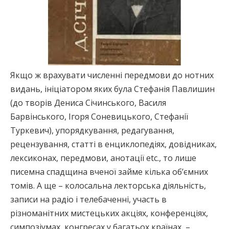
Якщо ж врахувати численні передмови до нотних
видань, ініціатором яких була Стефанія Павлишин
(до творів Дениса Січинського, Василя
Барвінського, Ігоря Соневицького, Стефанії
Туркевич), упорядкування, редагування,
рецензування, статті в енциклопедіях, довідниках,
лексиконах, передмови, анотації etc., то лише
писемна спадщина вченої займе кілька об’ємних
томів. А ще – колосальна лекторська діяльність,
записи на радіо і телебаченні, участь в
різноманітних мистецьких акціях, конференціях,
симпозіумах, конгресах у багатьох країнах, –