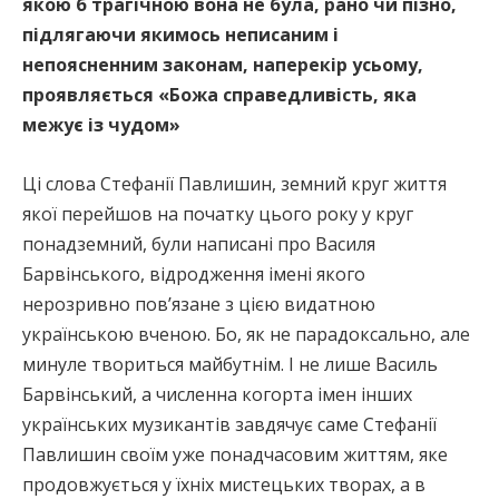
якою б трагічною вона не була, рано чи пізно,
підлягаючи якимось неписаним і
непоясненним законам, наперекір усьому,
проявляється «Божа справедливість, яка
межує із чудом»
Ці слова Стефанії Павлишин, земний круг життя
якої перейшов на початку цього року у круг
понадземний, були написані про Василя
Барвінського, відродження імені якого
нерозривно пов’язане з цією видатною
українською вченою. Бо, як не парадоксально, але
минуле твориться майбутнім. І не лише Василь
Барвінський, а численна когорта імен інших
українських музикантів завдячує саме Стефанії
Павлишин своїм уже понадчасовим життям, яке
продовжується у їхніх мистецьких творах, а в