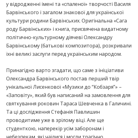
у відродженні імені та «спаленої» творчості Василя
Барвінського і загалом знакової для української
культури родини Барвінських. Оригінальна «Сага
роду Барвінських» і книга, присвячена видатному
політично-культурному діячеві Олександру
Барвінському (батькові композитора), розкривали
їхні великі заслуги перед українським народом.
Принагідно варто згадати, що саме з ініціативи
Олександра Барвінського постав перший твір
унікальної Лисенкової «Музики до “Кобзаря”» –
«Заповіту», який був написаний на замовлення для
святкування роковин Тараса Шевченка в Галичині.
Та ці дослідження Стефанія Павлишин
проводитиме уже в зрілому віці. Але ще
студенткою, наперекір усім заборонам і
небезпекам, які чаїлися і могли трагічно