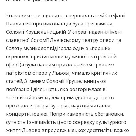
Знаковим є те, що одна з перших статей Стефанії
Павлишин про виконавців була присвячена
Соломії Крушельницькій. У справі надання імені
славетної Соломії Львівському театру опери та
балету музиколог відіграла одну з «перших
скрипок», присвятивши музично-театральній
сфері (а була палким прихильником і ревним
патріотом опери у Львові) чимало критичних
статей. З іменем Соломії Крушельницької
пов’язана і діяльність, яка розгорнулася в
«незвичайному музеї» примадонни, де часто
проходили творчі зустрічі, наукові читання,
концерти, ювілеї. Попри камерність обстановки,
сутність і значимість цього осередку культурного
життя Львова впродовж кількох десятиліть важко