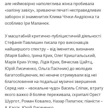
але неймовірно наполеглива жінка пробивала
«залізну завісу», зриваючи печаті несправедливих
заборон зі знаменитих Клима Чічки-Андрієнка та
особливо Іри Маланюк.
У масштабній критично-публіцистичній діяльності
Стефанія Павлишин писала про виконавців
найширшого спектру – від іменитих, визнаних
(Марія Байко, Ірина Крих, Олег Криштальський,
Марія Крих-Угляр, Лідія Крих, Вячеслав Цайтц,
Юрій Лисиченко, Ольга Пасічник) до молодих
багатообіцяючих, які неначе отримували від неї
благословення на подальші музичні звершення.
Серед них – «вокальне чудо» Василь Сліпак, втрату
якого важко й боляче переживала, скрипалі Орест
Шургот, Роман Ковалко, Назар Пилатюк; піаністи –
А. Кассік, Юрій Лисиченко.