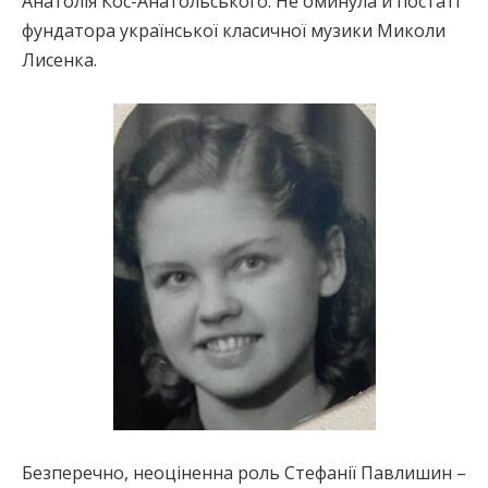
Анатолія Кос-Анатольського. Не оминула й постаті
фундатора української класичної музики Миколи
Лисенка.
Безперечно, неоціненна роль Стефанії Павлишин –