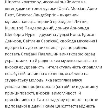
Широта кругозору, численні знайомства з
легендами світової музики (Олів’є Мессіан, Арво
Пярт, Вітаутас Ландсбергіс – видатний
музикознавець, перший президент Литви,
Кшиштоф Пендерецький, донька Арнольда
Шенберга Нурія – дружина Луїджі Ноно, Едисон
Денисов, Світлана Саркісян), свобода мислення і
відкритість до нових явищ – усе це робило
постать Стефанії Павлишин винятковою серед
українських, та й радянських музикознавців, а її
висока ерудованість, інтелектуальність справляли
незабутній вплив на оточення, особливо на
студентську молодь, яка захоплювалася
унікальною професоркою (котрій не відмовиш у
принциповості, високій вимогливості й
прискіпливості). Та хто надміру працює – прагне
відповідної віддачі. І саме ця життєствердність