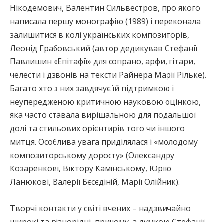
Нікодемович, Валентин Сильвестров, про якого
написала першу монографію (1989) і переконала
залишитися в колі українських композиторів,
Леонід Грабовський (автор дедикував Стефанії
Павлишин «Епітафії» для сопрано, арфи, гітари,
челести і дзвонів на тексти Райнера Марії Рільке).
Багато хто з них завдячує їй підтримкою і
неупередженою критичною науковою оцінкою,
яка часто ставала вирішальною для подальшої
долі та стильових орієнтирів того чи іншого
митця. Особлива увага приділялася і «молодому
композиторському доросту» (Олександру
Козаренкові, Віктору Камінському, Юрію
Ланюкові, Валерії Бєсєдіній, Марії Олійник).
Творчі контакти у світі вчених – надзвичайно
широкі та різнорідні, причому, з думкою Стефанії