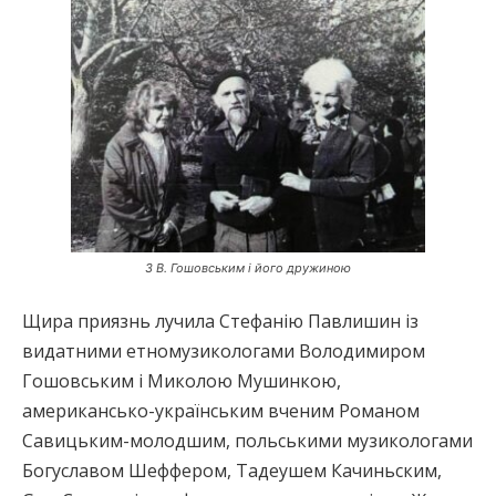
З В. Гошовським і його дружиною
Щира приязнь лучила Стефанію Павлишин із
видатними етномузикологами Володимиром
Гошовським і Миколою Мушинкою,
американсько-українським вченим Романом
Савицьким-молодшим, польськими музикологами
Богуславом Шеффером, Тадеушем Качиньским,