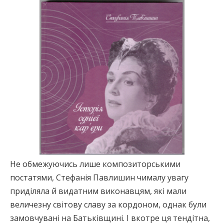
Не обмежуючись лише композиторськими
постатями, Стефанія Павлишин чималу увагу
приділяла й видатним виконавцям, які мали
величезну світову славу за кордоном, однак були
замовчувані на Батьківщині. І вкотре ця тендітна,