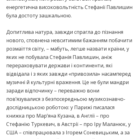
енергетична високовольтність Стефанії Павлишин
була достоту зашкальною.
Допитлива натура, завжди спрагла до пізнання
нового, сповнена невситимим бажанням побачити
розмаїття світу, – мабуть, легше назвати країни, у
яких не побувала Стефанія Павлишин, аніж
перераховувати держави і континенти, які
відвідала і з яких завжди «привозила» насамперед
музичні й культурні враження. Це не були мандри
заради відпочинку – переважно вони
пов’язувалися з безпосередньою музикознавчо-
дослідницькою роботою: у Парижі писалася
книжка про Мар’яна Кузана, в Англії – про
Стефанію Туркевич, в Австрії – про Іру Маланюк, у
США – співпрацювала з Ігорем Соневицьким, а за