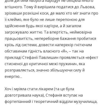
доля дитини «ворога народу» не обіцяла нічого
втішного. Тому й вирішила податися до Львова,
зрізавши розкішні коси, де мало хто міг знати про
її клеймо, яке було не лише перепоною для
здійснення будь-якої кар’єри, а й загалом
загрожувало життю. Та впертість, неймовірна
працьовитість, непереборне бажання пробитися
крізь лід системи, довести наперекір гнітючим
обставинам гідність власного «Я», – так на
прикладі Стефанії Павлишин проявляється «ефект
стисненої до критичної межі пружини», яка
розправляється, значно збільшуючи силу й
енергію…
Хоч і мріяла стати лікарем (та це була
довготривала наука), Стефанія вступає на
фортепіанний і теоретичний відділи музучилища,