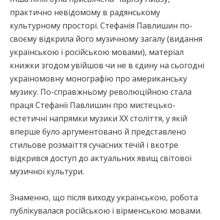
практично невідомому в радянському
культурному просторі. Стефанія Павлишин по-
своєму відкрила його музичному загалу (видання
українською і російською мовами), матеріал
книжки згодом увійшов чи не в єдину на сьогодні
україномовну монографію про американську
музику. По-справжньому революційною стала
праця Стефанії Павлишин про мистецько-
естетичні напрямки музики ХХ століття, у якій
вперше було аргументовано й представлено
стильове розмаїття сучасних течій і вкотре
відкрився доступ до актуальних явищ світової
музичної культури.
Знаменно, що після виходу українською, робота
публікувалася російською і вірменською мовами.