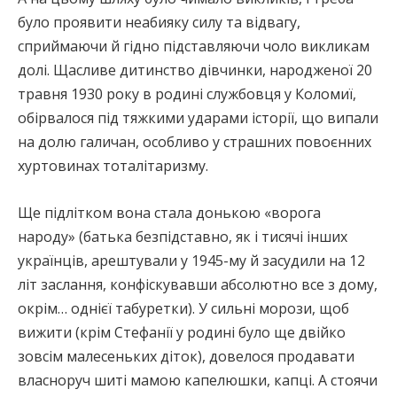
було проявити неабияку силу та відвагу,
сприймаючи й гідно підставляючи чоло викликам
долі. Щасливе дитинство дівчинки, народженої 20
травня 1930 року в родині службовця у Коломиї,
обірвалося під тяжкими ударами історії, що випали
на долю галичан, особливо у страшних повоєнних
хуртовинах тоталітаризму.
Ще підлітком вона стала донькою «ворога
народу» (батька безпідставно, як і тисячі інших
українців, арештували у 1945-му й засудили на 12
літ заслання, конфіскувавши абсолютно все з дому,
окрім… однієї табуретки). У сильні морози, щоб
вижити (крім Стефанії у родині було ще двійко
зовсім малесеньких діток), довелося продавати
власноруч шиті мамою капелюшки, капці. А стоячи