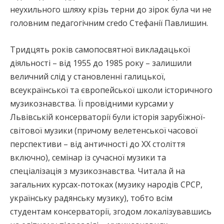
неухильного шляху крізь терни до зірок була чи не
головним педагогічним credo Стефанії Павлишин.
Тридцять років самопосвятної викладацької
діяльності – від 1955 до 1985 року – залишили
величний слід у становленні галицької,
всеукраїнської та європейської школи історичного
музикознавства. Її провідними курсами у
Львівській консерваторії були історія зарубіжної-
світової музики (причому велетенської часової
перспективи – від античності до ХХ століття
включно), семінар із сучасної музики та
спеціалізація з музикознавства. Читала й на
загальних курсах-потоках (музику народів СРСР,
українську радянську музику), тобто всім
студентам консерваторії, згодом локалізувавшись