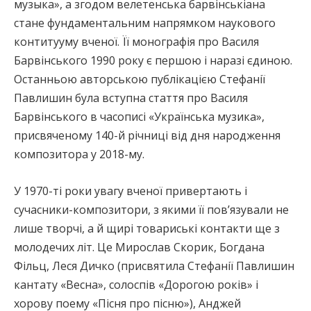
музыка», а згодом велетенська барвінськіана
стане фундаментальним напрямком наукового
контитууму вченої. Її монографія про Василя
Барвінського 1990 року є першою і наразі єдиною.
Останньою авторською публікацією Стефанії
Павлишин була вступна стаття про Василя
Барвінського в часописі «Українська музика»,
присвяченому 140-й річниці від дня народження
композитора у 2018-му.
У 1970-ті роки увагу вченої привертають і
сучасники-композитори, з якими її пов’язували не
лише творчі, а й щирі товариські контакти ще з
молодечих літ. Це Мирослав Скорик, Богдана
Фільц, Леся Дичко (присвятила Стефанії Павлишин
кантату «Весна», солоспів «Дорогою років» і
хорову поему «Пісня про пісню»), Анджей