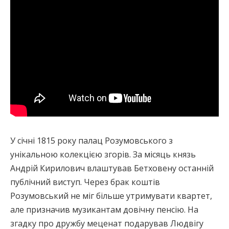
У січні 1815 року палац Розумовського з
унікальною колекцією згорів. За місяць князь
Андрій Кирилович влаштував Бетховену останній
публічний виступ. Через брак коштів
Розумовський не міг більше утримувати квартет,
але призначив музикантам довічну пенсію. На
згадку про дружбу меценат подарував Людвігу