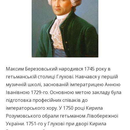
Максим Березовський народився 1745 року в
гетьманській столиці Глухові. Навчався у першій
музичній школі, заснованій імператрицею Анною
Іванівною 1729-го. Основною метою закладу була
підготовка професійних співаків до
імператорського хору. У 1750 році Кирила
Розумовського обрали гетьманом Лівобережної
України. 1751-го у Глухові при дворі Кирила