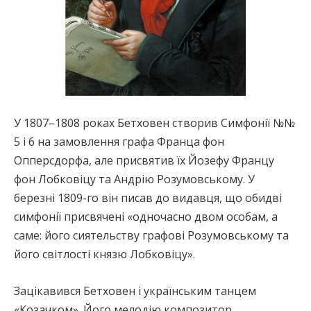
У 1807–1808 роках Бетховен створив Симфонії №№
5 і 6 на замовлення графа Франца фон
Опперсдорфа, але присвятив їх Йозефу Францу
фон Лобковіцу та Андрію Розумовському. У
березні 1809-го він писав до видавця, що обидві
симфонії присвячені «одночасно двом особам, а
саме: його сиятельству графові Розумовському та
його світлості князю Лобковіцу».
Зацікавився Бетховен і українським танцем
«Козачком». Його мелодію композитор