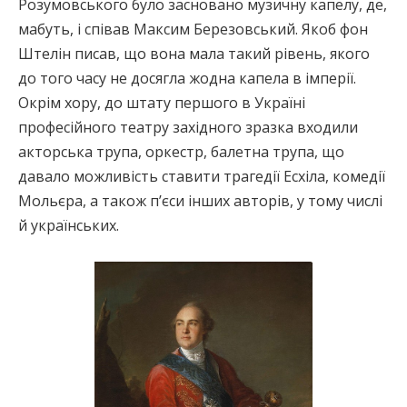
Розумовського було засновано музичну капелу, де,
мабуть, і співав Максим Березовський. Якоб фон
Штелін писав, що вона мала такий рівень, якого
до того часу не досягла жодна капела в імперії.
Окрім хору, до штату першого в Україні
професійного театру західного зразка входили
акторська трупа, оркестр, балетна трупа, що
давало можливість ставити трагедії Есхіла, комедії
Мольєра, а також п’єси інших авторів, у тому числі
й українських.