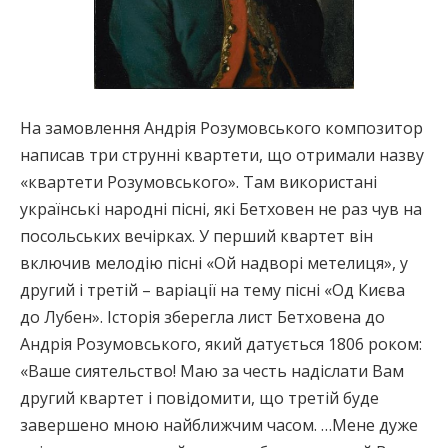
На замовлення Андрія Розумовського композитор
написав три струнні квартети, що отримали назву
«квартети Розумовського». Там використані
українські народні пісні, які Бетховен не раз чув на
посольських вечірках. У перший квартет він
включив мелодію пісні «Ой надворі метелиця», у
другий і третій – варіації на тему пісні «Од Києва
до Лубен». Історія зберегла лист Бетховена до
Андрія Розумовського, який датується 1806 роком:
«Ваше сиятельство! Маю за честь надіслати Вам
другий квартет і повідомити, що третій буде
завершено мною найближчим часом. …Мене дуже