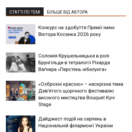
СТАТТІ ПО ТЕМІ
БІЛЬШЕ ВІД АВТОРА
Конкурс на здобуття Премії імені
Віктора Косенка 2026 року
Соломія Крушельницька в ролі
Брунгільди в тетралогії Ріхарда
Ваґнера «Перстень нібелунга»
«Озброєні красою» – наскрізна тема
Дев’ятого щорічного фестивалю
високого мистецтва Bouquet Kyiv
Stage
Дайджест подій на серпень в
Національній філармонії України