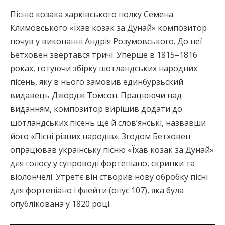
Пісню козака харківського полку Семена
Климовського «Їхав козак за Дунай» композитор
почув у виконанні Андрія Розумовського. До неї
Бетховен звертався тричі. Уперше в 1815–1816
роках, готуючи збірку шотландських народних
пісень, яку в нього замовив единбурзьский
видавець Джордж Томсон. Працюючи над
виданням, композитор вирішив додати до
шотландських пісень ще й слов’янські, назвавши
його «Пісні різних народів». Згодом Бетховен
опрацював українську пісню «Їхав козак за Дунай»
для голосу у супроводі фортепіано, скрипки та
віолончелі. Утретє він створив нову обробку пісні
для фортепіано і флейти (опус 107), яка була
опублікована у 1820 році.