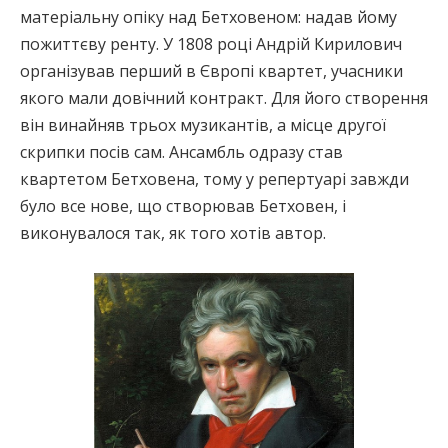
матеріальну опіку над Бетховеном: надав йому
пожиттєву ренту. У 1808 році Андрій Кирилович
організував перший в Європі квартет, учасники
якого мали довічний контракт. Для його створення
він винайняв трьох музикантів, а місце другої
скрипки посів сам. Ансамбль одразу став
квартетом Бетховена, тому у репертуарі завжди
було все нове, що створював Бетховен, і
виконувалося так, як того хотів автор.