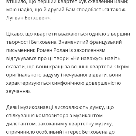
втішило, що перший квартет був схвалений Вами;
маю надію, що й другий Вам сподобається також.
Луї ван Бетховен».
Цікаво, що квартети вважаються однією з вершин
творчості Бетховена. Знаменитий французький
письменник Ромен Ролан із захопленням
відгукувався про ці твори: «Не наважусь навіть
сказати, що вони кращі за всі інші квартети. Окрім
ориґінального задуму і нечуваної відваги, вони
характеризуються симфонічною довершеністю
звучання».
Деякі музикознавці висловлюють думку, що
спілкування композитора з музикантом-
дилетантом, закоханим у квартетну музику,
спричинило особливий інтерес Бетховена до