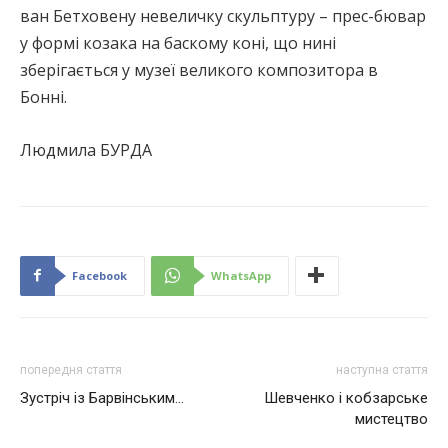
ван Бетховену невеличку скульптуру – прес-бювар
у формі козака на баскому коні, що нині
зберігається у музеї великого композитора в
Бонні.
Людмила БУРДА
Facebook
WhatsApp
попередня стаття
наступна стаття
Зустріч із Барвінським…
Шевченко і кобзарське
мистецтво