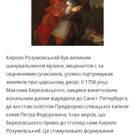
Кирило Розумовський був великим
шанувальником музики, меценатом і, за
свідченнями сучасників, усіляко підтримував
земляків при царському дворі. У 1758 році
Максима Березовського, завдяки винятковим
вокальним даним відрядили до Санкт-Петербурга,
де він став солістом Придворної співацької капели
князя Петра Федоровича. Існує версія, що
Березовського привіз до столиці саме Кирило
Розумовський. Це стимулювало формування