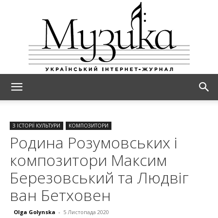
МУЗИКА
З ІСТОРІЇ КУЛЬТУРИ
КОМПОЗИТОРИ
Родина Розумовських і
композитори Максим
Березовський та Людвіг
ван Бетховен
Olga Golynska
-
5 Листопада 2020