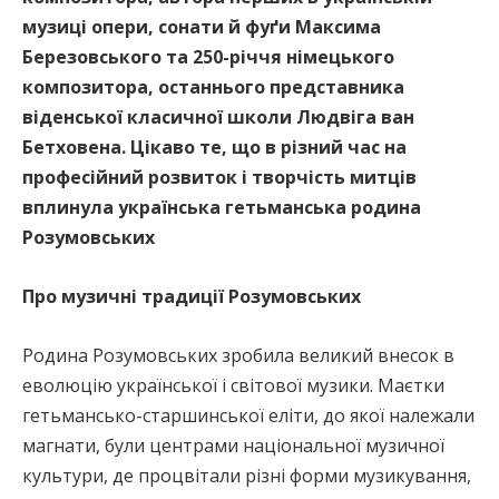
музиці опери, сонати й фуґи Максима
Березовського та 250-річчя німецького
композитора, останнього представника
віденської класичної школи Людвіга ван
Бетховена. Цікаво те, що в різний час на
професійний розвиток і творчість митців
вплинула українська гетьманська родина
Розумовських
Про музичні традиції Розумовських
Родина Розумовських зробила великий внесок в
еволюцію української і світової музики. Маєтки
гетьмансько-старшинської еліти, до якої належали
магнати, були центрами національної музичної
культури, де процвітали різні форми музикування,