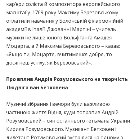
кар’єри соліста й композитора європейського
масштабу. 1769 року Максиму Березовському
оплатили навчання у Болонській філармонійній
академії в Італії. Джованні Мартіні – учитель
музики не лише юного Вольфганга Амадея
Моцарта, а й Максима Березовського – казав:
«Якщо ти, Моцарте, вчитимешся добре, то
досягнеш успіху, як Березовський».
Про вплив Андрія Розумовського на творчість
Людвіга ван Бетховена
Музичні зібрання і вечори були важливою
частиною життя Відня, куди потрапив Андрій
Розумовський – син останнього гетьмана України
Кирила Розумовського. Музикант Бетховен і
дилетант Розумовський зустрілися на одному з