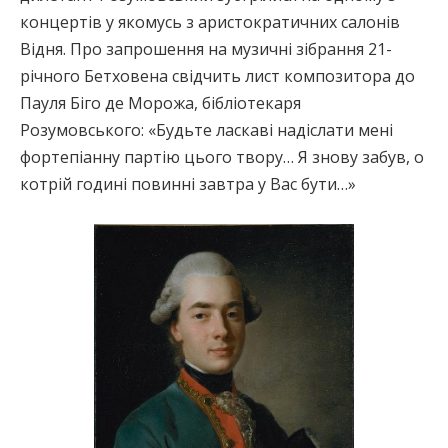
концертів у якомусь з аристократичних салонів
Відня. Про запрошення на музичні зібрання 21-
річного Бетховена свідчить лист композитора до
Пауля Біго де Морожа, бібліотекаря
Розумовського: «Будьте ласкаві надіслати мені
фортепіанну партію цього твору… Я знову забув, о
котрій годині повинні завтра у Вас бути…»