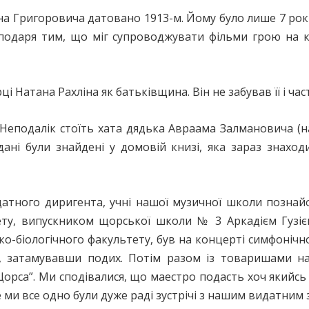
на Григоровича датовано 1913-м. Йому було лише 7 рокі
подаря тим, що міг супроводжувати фільми грою на кі
 Натана Рахліна як батьківщина. Він не забував її і час
. Неподалік стоїть хата дядька Авраама Залмановича (на
 дані були знайдені у домовій книзі, яка зараз знахо
атного диригента, учні нашої музичної школи познай
ту, випускником щорської школи № 3 Аркадієм Гузієм 
міко-біологічного факультету, був на концерті симфоніч
у, затамувавши подих. Потім разом із товаришами на
Щорса”. Ми сподівалися, що маестро подасть хоч якийсь 
ле ми все одно були дуже раді зустрічі з нашим видатним