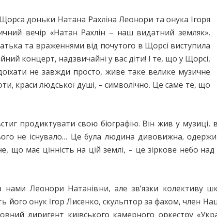
 Щорса доньки Натана Рахліна Леонори та онука Ігоря
зичний вечір «Натан Рахлін – наш видатний земляк».
батька та враженнями від почутого в Щорсі виступила
ний концерт, надзвичайні у вас діти! І те, що у Щорсі,
й доїхати не завжди просто, живе таке велике музичне
оти, краси людської душі, – символічно. Це саме те, що
стиг продиктувати свою біографію. Він жив у музиці, в 
нього не існувало… Це була людина дивовижна, одержи
, що має цінність на цій землі, – це зіркове небо на
 з нами Леонори Натанівни, але зв’язки колективу ш
його онук Ігор Лисенко, скульптор за фахом, член Наці
ловний диригент київського камерного оркестру «Укр