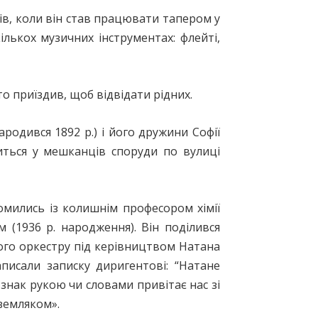
в, коли він став працювати тапером у
лькох музичних інструментах: флейті,
то приїздив, щоб відвідати рідних.
родився 1892 р.) і його дружини Софії
диться у мешканців споруди по вулиці
омились із колишнім професором хімії
(1936 р. народження). Він поділився
ного оркестру під керівниц­твом Натана
писали записку диригентові: “Натане
знак рукою чи словами привітає нас зі
 земляком».