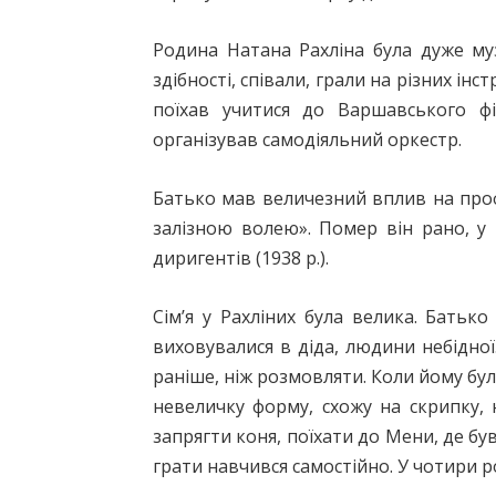
Родина Натана Рахліна була дуже муз
здібності, співали, грали на різних ін
поїхав учитися до Варшавського фі
організував самодіяльний оркестр.
Батько мав величезний вплив на про
залізною волею». Помер він рано, у
диригентів (1938 р.).
Сім’я у Рахліних була велика. Батьк
виховувалися в діда, людини небідної
раніше, ніж розмовляти. Коли йому було
невеличку форму, схожу на скрипку, 
запрягти коня, поїхати до Мени, де бу
грати навчився самостійно. У чотири ро