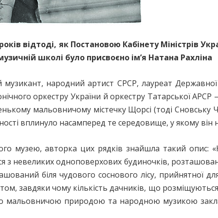
 років відтоді, як Постановою Кабінету Міністрів Ук
узичній школі було присвоєно ім’я Натана Рахліна
узикант, народний артист СРСР, лауреат Державної п
чного оркестру України й оркестру Татарської АРСР – 
ькому мальовничому містечку Щорсі (тоді Сновську Черн
ості вплинуло насамперед те середовище, у якому він на
го музею, авторка цих рядків знайшла такий опис: «Н
я з невеликих одноповерхових будиночків, розташовани
ташований біля чудового соснового лісу, прийнятної д
том, завдяки чому кількість дачників, що розміщуються 
 його мальовничою природою та народною музикою зак