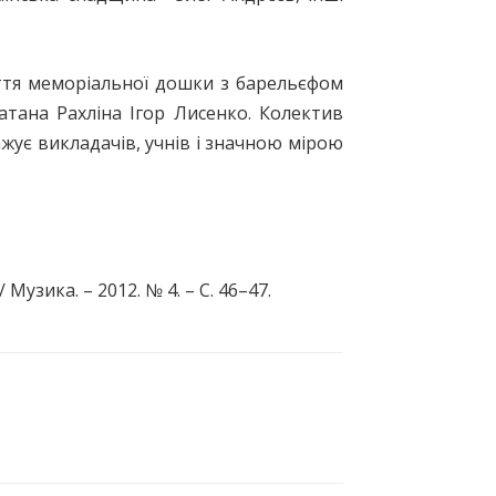
риття меморіальної дошки з барельєфом
атана Рахліна Ігор Лисенко. Колектив
жує викладачів, учнів і значною мірою
узика. – 2012. № 4. – С. 46–47.