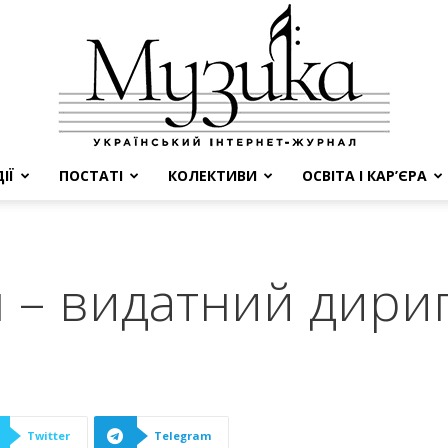
ІЇ
ПОСТАТІ
КОЛЕКТИВИ
ОСВІТА І КАР’ЄРА
МУЗИКА
н – видатний дири
Twitter
Telegram