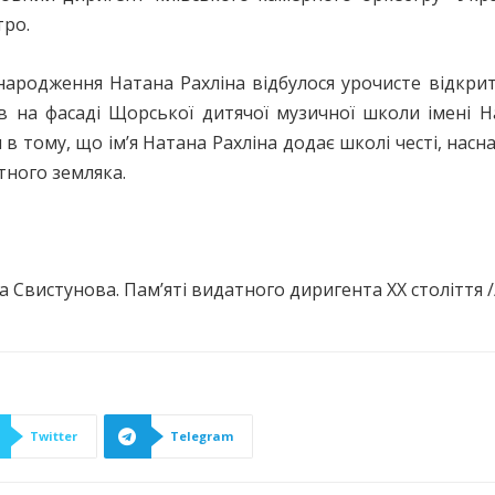
тро.
ня народження Натана Рахліна відбулося урочисте відк
в на фасаді Щорської дитячої музичної школи імені Н
тому, що ім’я Натана Рахліна додає школі честі, насна
атного земляка.
 Свистунова. Пам’яті видатного диригента ХХ століття // М
Twitter
Telegram