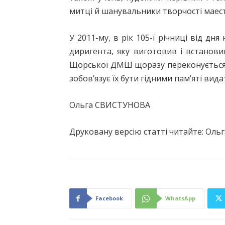
митці й шанувальники творчості маес
У 2011-му, в рік 105-ї річниці від д
диригента, яку виготовив і встанови
Щорської ДМШ щоразу переконується в 
зобов’язує їх бути гідними пам’яті вид
Ольга СВИСТУНОВА
Друковану версію статті читайте: Ольга
Facebook
WhatsApp