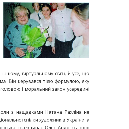
іншому, віртуальному світі, й усе, що
ма. Він керувався тією формулою, яку
д головою i моральний закон усередині
коли з нащадками Натана Рахліна не
ональної спілки художників України, а
аїнська спадщина» Олег Андрєєв, інші