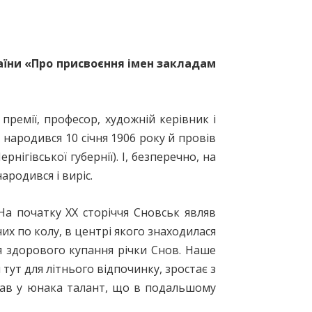
раїни «Про присвоєння імен закладам
ремії, професор, художній керівник і
народився 10 січня 1906 року й провів
ігівської губернії). І, безперечно, на
родився і виріс.
а початку ХХ сторіччя Сновськ являв
х по колу, в центрі якого знаходилася
ля здорового купання річки Снов. Наше
тут для літнього відпочинку, зростає з
лав у юнака талант, що в подальшому