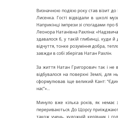
Визначною подією року став візит до
Лисенка. Гості відвідали в школі му
Наприкінці імпрези зі спогадами про 
Леонора Натанівна Рахліна: «Надзвичай
здавалося б, у такій глибинці, куди 
відчуття, тонке розуміння добра, тепл
зав­жди в собі зберігав Натан Рахлін.
За життя Натан Григорович так і не в
відбувалося на поверхні Землі, для 
сформулював іще великий Кант: “Єдине
нас”»…
Минуло вже кілька років, як немає
перериваються. До Щорсу приїжджають 
також учень, художній керівник і го