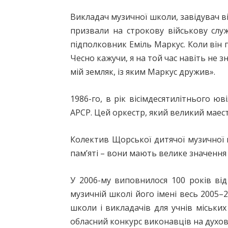
Викладач музичної школи, завідувач в
призвали на строкову військову слу
підполковник Еміль Маркус. Коли він 
Чесно кажучи, я на той час навіть не 
мій земляк, із яким Маркус дружив».
1986-го, в рік вісімдесятилітнього 
АРСР. Цей оркестр, який великий маест
Колектив Щорської дитячої музичної
пам’яті – вони мають велике значення 
У 2006-му виповнилося 100 років від
музичній школі його імені весь 2005
школи і викладачів для учнів міських
обласний конкурс виконавців на духови