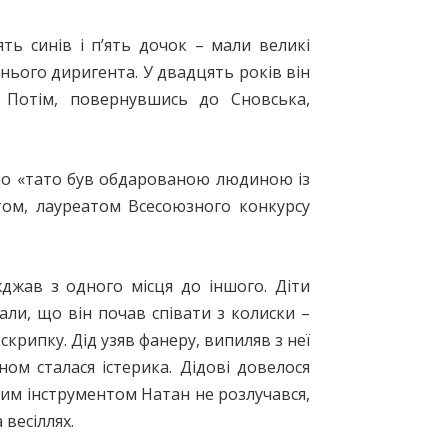
ть синів і п’ять дочок – мали великі
утнього диригента. У двадцять років він
. Потім, повернувшись до Сновська,
що «тато був обдарованою людиною із
том, лауреатом Всесоюзного конкурсу
жджав з одного місця до іншого. Діти
али, що він почав співати з колиски –
скрипку. Дід узяв фанеру, випиляв з неї
ом сталася істерика. Дідові довелося
 тим інструментом Натан не розлучався,
 весіллях.