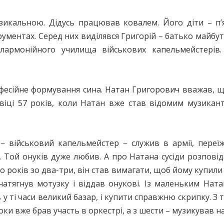
икальною. Дідусь працював ковалем. Його діти – п’я
струментах. Серед них виділявся Григорій – батько майб
лармонійного училища військових капельмейстерів
фесійне формування сина. Натан Григорович вважав, 
 віці 57 років, коли Натан вже став відомим музикан
о – військовий капельмейстер – служив в армії, переї
. Той онуків дуже любив. А про Натана сусіди розповід
 років зо два-три, він став вимагати, щоб йому купили 
натягнув мотузку і віддав онукові. Із маленьким Натан
в у ті часи великий базар, і купити справжню скрипку. З
ки вже брав участь в оркестрі, а з шести – музикував на