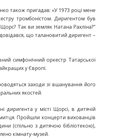
нко також пригадав: «У 1973 році мене
кестру тромбоністом. Диригентом був
“Щорс? Так ви земляк Натана Рахліна?”
у довідався, що талановитий диригент –
авний симфонічний оркестр Татарської
найкращих у Європі.
оводяться заходи зі вшанування його
оральних якостей.
і диригента у місті Щорсі, в дитячій
о митця. Пройшли концерти вихованців
ини (спільно з дитячою бібліо­текою),
лено кімнату-музей.