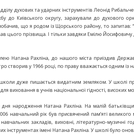
ідділу духових та ударних інструментів Леонід Рибальче
жбу до Київського округу, зарахували до духового ор
побачив, що я родом із Щорського району, то запитав: 
знав цього прізвища. І тільки завдяки Емілю Йосифович
ювілею Натана Рахліна, до нашого міста приїздив Держ
ро створив у 1966 році, по праву вважається одним із 
 школи дуже пишається видатним земляком. У школі пр
для виховання в учнів національної гідності, високих м
 дня народження Натана Рахліна. На малій батьківщин
–2006 навчальний рік був присвячений пам’яті великог
 навчальних закладів, виховні, літературно-музичні год
х інструментах імені Натана Рахліна. У школі було онов