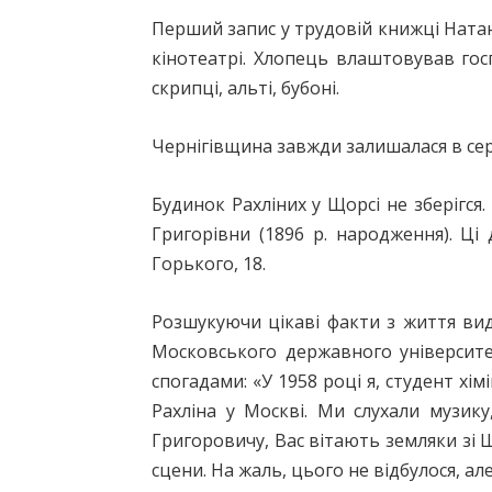
Перший запис у трудовій книжці Ната
кінотеатрі. Хлопець влаштовував гос
скрипці, альті, бубоні.
Чернігівщина завжди залишалася в серці
Будинок Рахліних у Щорсі не зберігся
Григорівни (1896 р. народження). Ці
Горького, 18.
Розшукуючи цікаві факти з життя вид
Московського державного університе
спогадами: «У 1958 році я, студент хі
Рахліна у Москві. Ми слухали музик
Григоровичу, Вас вітають земляки зі 
сцени. На жаль, цього не відбулося, а