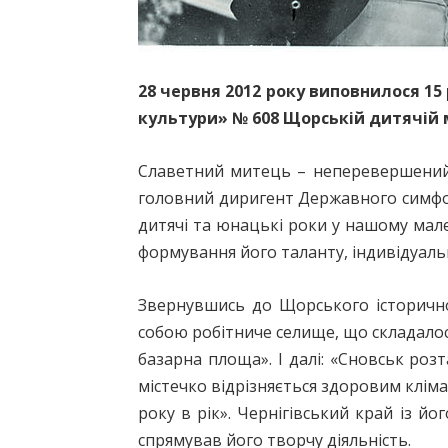
28 червня 2012 року виповнилося 15
культури» № 608 Щорській дитячій м
Славетний митець – неперевершений м
головний диригент Державного симфоні
дитячі та юнацькі роки у нашому мален
формування його таланту, індивідуальн
Звернувшись до Щорського історично
собою робітниче селище, що складалос
базарна площа». І далі: «Сновськ роз
містечко відрізняється здоровим кліма
року в рік». Чернігівський край із
спрямував його творчу діяльність.