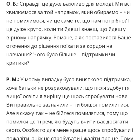
О. Б.:
Справді, це дуже важливо для молоді. Ми всі
хвилюємося за той напрямок, який обираємо – чи
не помилимося, чи це саме те, що нам потрібно? І
це дуже круто, коли ти йдеш і знаєш, що йдеш у
вірному напрямку. Романе, а як поставилося Ваше
оточення до рішення поїхати за кордон на
навчання? Чого було більше – підтримки чи
критики?
Р. М.:
У моєму випадку була винятково підтримка,
хоча батьки не розраховували, що після здобуття
вищої освіти я вирішу ще щось спробувати нове.
Ви правильно зазначили – ти боїшся помилитися.
Але я скажу так – не бійтеся помилятися, тому що
помилки це ті речі, які будуть вчити вас досягати
свого. Особисто для мене краще щось спробувати і
пожаліти, аніж не спробувати і жаліти про це. Тому