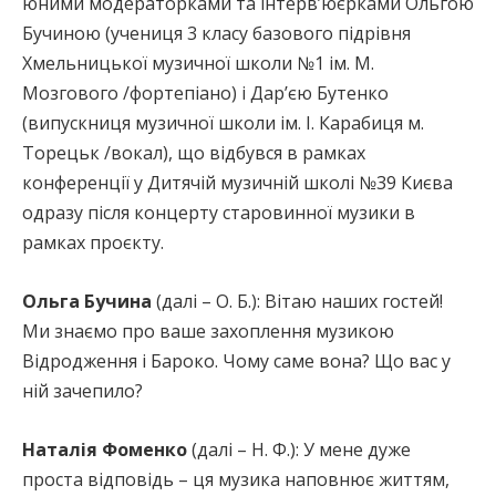
юними модераторками та інтерв’юєрками Ольгою
Бучиною (учениця 3 класу базового підрівня
Хмельницької музичної школи №1 ім. М.
Мозгового /фортепіано) і Дар’єю Бутенко
(випускниця музичної школи ім. І. Карабиця м.
Торецьк /вокал), що відбувся в рамках
конференції у Дитячій музичній школі №39 Києва
одразу після концерту старовинної музики в
рамках проєкту.
Ольга Бучина
(далі – О. Б.): Вітаю наших гостей!
Ми знаємо про ваше захоплення музикою
Відродження і Бароко. Чому саме вона? Що вас у
ній зачепило?
Наталія Фоменко
(далі – Н. Ф.): У мене дуже
проста відповідь – ця музика наповнює життям,