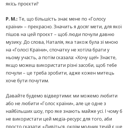
якісь проєкти?
Р. М.:
Те, що більшість знає мене по «Голосу
країни» – прекрасно. Значить я досяг мети, для якої
пішов на цей проєкт – щоб люди почули давню
музику. До слова, Наталія, яка також була зі мною
на «Голосі Країни», спочатку не хотіла брати у
ньому участь, а потім сказала: «Хочу ще!» Знаєте,
якщо можеш використати різні засоби, щоб тебе
почули – це треба зробити, адже кожен митець
хоче бути почутим.
Давайте будемо відвертими: ми можемо любити
або не любити «Голос країни», але це одне з
найбільших шоу, про яке знають майже усі. І чому б
не використати цей медіа-ресурс для того, аби
просто сказати: «Дивіться, окрім модних течій є ще