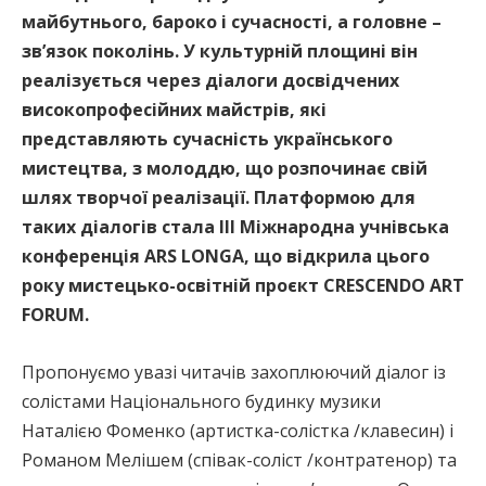
майбутнього, бароко і сучасності, а головне –
зв’язок поколінь. У культурній площині він
реалізується через діалоги досвідчених
високопрофесійних майстрів, які
представляють сучасність українського
мистецтва, з молоддю, що розпочинає свій
шлях творчої реалізації. Платформою для
таких діалогів стала ІІІ Міжнародна учнівська
конференція
ARS
LONGA
, що відкрила цього
року мистецько-освітній проєкт
CRESCENDO
ART
FORUM
.
Пропонуємо увазі читачів захоплюючий діалог із
солістами Національного будинку музики
Наталією Фоменко (артистка-солістка /клавесин) і
Романом Мелішем (співак-соліст /контратенор) та