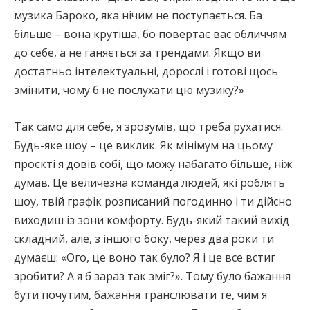
музика Бароко, яка нічим не поступається. Ба
більше – вона крутіша, бо повертає вас обличчям
до себе, а не ганяється за трендами. Якщо ви
достатньо інтелектуальні, дорослі і готові щось
змінити, чому б не послухати цю музику?»
Так само для себе, я зрозумів, що треба рухатися.
Будь-яке шоу – це виклик. Як мінімум на цьому
проєкті я довів собі, що можу набагато більше, ніж
думав. Це величезна команда людей, які роблять
шоу, твій графік розписаний погодинно і ти дійсно
виходиш із зони комфорту. Будь-який такий вихід
складний, але, з іншого боку, через два роки ти
думаєш: «Ого, це воно так було? Я і це все встиг
зробити? А я б зараз так зміг?». Тому було бажання
бути почутим, бажання транслювати те, чим я