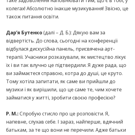
таке задоволення наповнювати тим, що є в тобі, у
колегах! Абсолютно інакше музикування! Звісно, це
також питання освіти.
Дар’я Бутенко
(далі – Д. Б.): Дякую вам за
відвертість. До слова, сьогодні на конференції
відбулася дискусійна панель, присвячена арт-
терапії. Учасники розказували, як мистецтво лікує
їх і ви так влучно це підтвердили. Я дуже рада, що
ви займаєтеся справою, котра до душі, це круто.
Тому хотіла запитати, як саме ви прийшли до
музики і як вирішили, що це саме те, чим хочете
займатися у житті, зробити своєю професією?
Р. М.:
Спробую стисло про це розповісти. Я,
напевне, слухав себе. І зараз, найперше, вдячний
батькам, за те що вони не перечили. Адже батьки