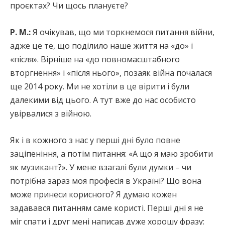
проєктах? Чи щось плануєте?
Р. М.:
Я очікував, що ми торкнемося питання війни,
адже це те, що поділило наше життя на «до» і
«після». Вірніше на «до повномасштабного
вторгнення» і «після нього», позаяк війна почалася
ще 2014 року. Ми не хотіли в це вірити і були
далекими від цього. А тут вже до нас особисто
увірвалися з війною.
Як і в кожного з нас у перші дні було повне
заціпеніння, а потім питання: «А що я маю зробити
як музикант?». У мене взагалі були думки – чи
потрібна зараз моя професія в Україні? Що вона
може принеси корисного? Я думаю кожен
задавався питанням саме користі. Перші дні я не
міг спати і друг мені написав дуже хорошу фразу: