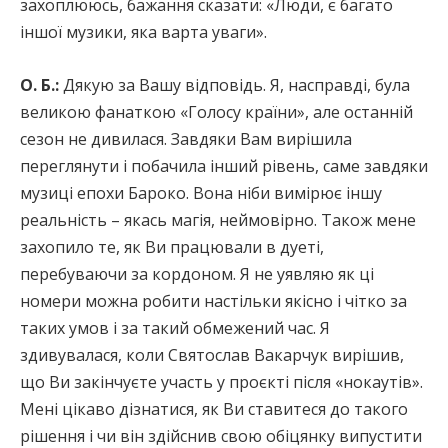
захоплююсь, бажання сказати: «Люди, є багато
іншої музики, яка варта уваги».
О. Б.:
Дякую за Вашу відповідь. Я, насправді, була
великою фанаткою «Голосу країни», але останній
сезон не дивилася. Завдяки Вам вирішила
переглянути і побачила інший рівень, саме завдяки
музиці епохи Бароко. Вона ніби вимірює іншу
реальність – якась магія, неймовірно. Також мене
захопило те, як Ви працювали в дуеті,
перебуваючи за кордоном. Я не уявляю як ці
номери можна робити настільки якісно і чітко за
таких умов і за такий обмежений час. Я
здивувалася, коли Святослав Вакарчук вирішив,
що Ви закінчуєте участь у проєкті після «нокаутів».
Мені цікаво дізнатися, як Ви ставитеся до такого
рішення і чи він здійснив свою обіцянку випустити