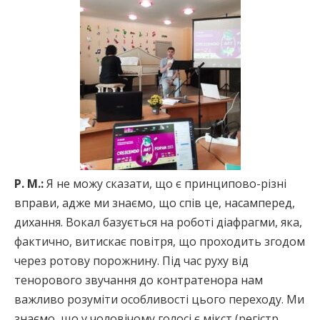
Р. М.:
Я не можу сказати, що є принципово-різні
вправи, адже ми знаємо, що спів це, насамперед,
дихання. Вокал базується на роботі діафрагми, яка,
фактично, витискає повітря, що проходить згодом
через ротову порожнину. Під час руху від
тенорового звучання до контратенора нам
важливо розуміти особливості цього переходу. Ми
знаємо, що у чоловічому голосі є мікст (регістр