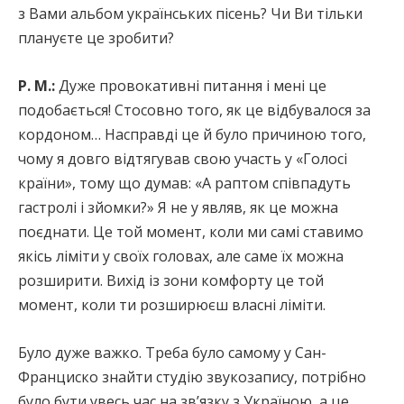
з Вами альбом українських пісень? Чи Ви тільки
плануєте це зробити?
Р. М.:
Дуже провокативні питання і мені це
подобається! Стосовно того, як це відбувалося за
кордоном… Насправді це й було причиною того,
чому я довго відтягував свою участь у «Голосі
країни», тому що думав: «А раптом співпадуть
гастролі і зйомки?» Я не у являв, як це можна
поєднати. Це той момент, коли ми самі ставимо
якісь ліміти у своїх головах, але саме їх можна
розширити. Вихід із зони комфорту це той
момент, коли ти розширюєш власні ліміти.
Було дуже важко. Треба було самому у Сан-
Франциско знайти студію звукозапису, потрібно
було бути увесь час на зв’язку з Україною, а це