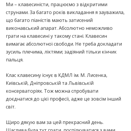
Ми – клавесиністи, працюємо з відкритими
струнами. За багато років викладання я зауважила,
що багато піаністів мають затисений
виконавський апарат. Абсолютно неможливо
грати на клавесині у такому стані. Клавесин
вимагає абсолютної свободи. Не треба докладати
зусиль плечима, ліктями; задіяний тільки кінчик
пальця.
Клас клавесину існує в КДМЛ ім. М. Лисенка,
Київській, Дніпровській та Львівській
консерваторіях. Тож можна спробувати
доєднатися до цієї професії, адже це зовсім інший
світ.
Щиро дякую вам за цей прекрасний день.
Щаслива була тут грати, поспілкуватися з вами.