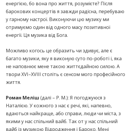
енергією, бо вона про життя, розумієте? Після
барокових концертів я завжди радісна, перебуваю
у гарному настрої. Виконуючи цю музику ми
отримуємо один від одного масу позитивної
енергії. Ця музика від Бога.
Можливо когось це образить чи здивує, але є
багато музики, яку я виконую суто по-роботі і, яка
не наповнює мене такою життєдайною силою. А
твори XVI–XVIII століть є сенсом мого професійного
життя.
Роман Меліш
(далі – Р. М.): Я погоджуюся з
Наталією. У кожного з нас є речі, які, напевно,
вдаються найкраще, або справи, люди чи міста, з
якими у нас спільний вайб. Так от у нас спільний
вайб із музикою Відродження і Бароко. Мені