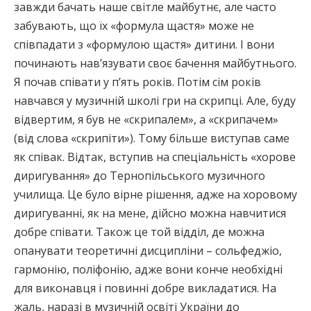
завжди бачать наше світле майбутнє, але часто
забувають, що їх «формула щастя» може не
співпадати з «формулою щастя» дитини. І вони
починають нав’язувати своє бачення майбутнього.
Я почав співати у п’ять років. Потім сім років
навчався у музичній школі гри на скрипці. Але, буду
відвертим, я був не «скрипалем», а «скрипачем»
(від слова «скрипіти»). Тому більше виступав саме
як співак. Відтак, вступив на спеціальність «хорове
диригування» до Тернопільського музичного
училища. Це було вірне рішення, адже на хоровому
диригуванні, як на мене, дійсно можна навчитися
добре співати. Також це той відділ, де можна
опанувати теоретичні дисципліни – сольфеджіо,
гармонію, поліфонію, адже вони конче необхідні
для виконавця і повинні добре викладатися. На
жаль, наразі в музичній освіті України до