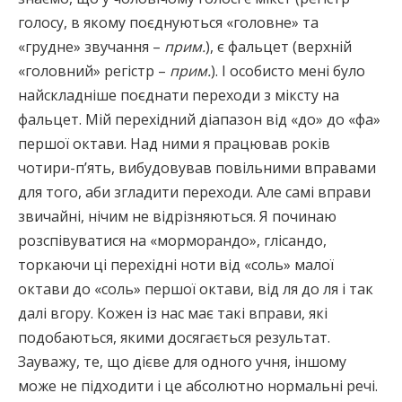
голосу, в якому поєднуються «головне» та
«грудне» звучання –
прим.
), є фальцет (верхній
«головний» регістр –
прим.
). І особисто мені було
найскладніше поєднати переходи з міксту на
фальцет. Мій перехідний діапазон від «до» до «фа»
першої октави. Над ними я працював років
чотири-п’ять, вибудовував повільними вправами
для того, аби згладити переходи. Але самі вправи
звичайні, нічим не відрізняються. Я починаю
розспівуватися на «морморандо», глісандо,
торкаючи ці перехідні ноти від «соль» малої
октави до «соль» першої октави, від ля до ля і так
далі вгору. Кожен із нас має такі вправи, які
подобаються, якими досягається результат.
Зауважу, те, що дієве для одного учня, іншому
може не підходити і це абсолютно нормальні речі.