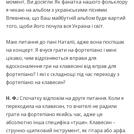
момент, Ви досягли. Як фанатка нашого фольклору
я чекаю на альбом з українськими піснями.
Впевнена, що Ваш майбутній альбом буде вартий
того, щоби його почула вся Україна і світ.
Маю питання до пані Наталії, адже вона поспішає
на концерт. Я вчуся грати на фортепіано і мені
цікаво, чим відрізняються вправи для
вдосконалення гри на клавесині від вправ для
фортепіано? І які є складнощі під час переходу з
фортепіано на клавесин?
Н. Ф.:
Спочатку відповім на друге питання. Коли я
переходила на клавесин, то вчителі не радили
грати на фортепіано якийсь час, адже це
абсолютно інша специфіка «туше». Клавесин –
струнно-щипковий інструмент, як гітара або арфа.