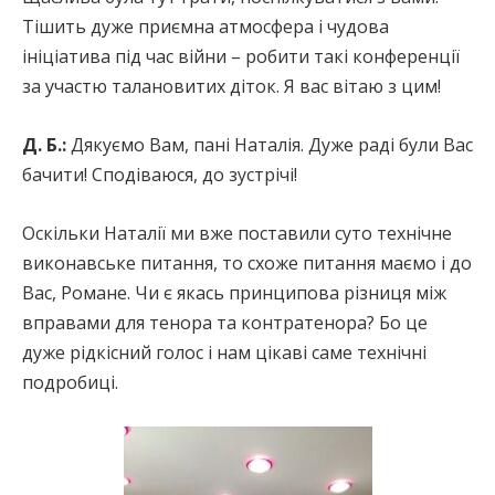
Тішить дуже приємна атмосфера і чудова
ініціатива під час війни – робити такі конференції
за участю талановитих діток. Я вас вітаю з цим!
Д. Б.:
Дякуємо Вам, пані Наталія. Дуже раді були Вас
бачити! Сподіваюся, до зустрічі!
Оскільки Наталії ми вже поставили суто технічне
виконавське питання, то схоже питання маємо і до
Вас, Романе. Чи є якась принципова різниця між
вправами для тенора та контратенора? Бо це
дуже рідкісний голос і нам цікаві саме технічні
подробиці.