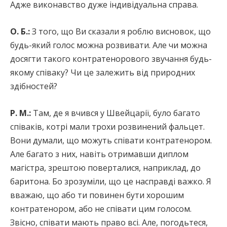
Адже виконавство дуже індивідуальна справа.
О. Б.:
З того, що Ви сказали я роблю висновок, що
будь-який голос можна розвивати. Але чи можна
досягти такого контратенорового звучання будь-
якому співаку? Чи це залежить від природних
здібностей?
Р. М.:
Там, де я вчився у Швейцарії, було багато
співаків, котрі мали трохи розвинений фальцет.
Вони думали, що можуть співати контратенором.
Але багато з них, навіть отримавши диплом
магістра, зрештою поверталися, наприклад, до
баритона. Бо зрозуміли, що це насправді важко. Я
вважаю, що або ти повинен бути хорошим
контратенором, або не співати цим голосом.
Звісно, співати мають право всі. Але, погодьтеся,