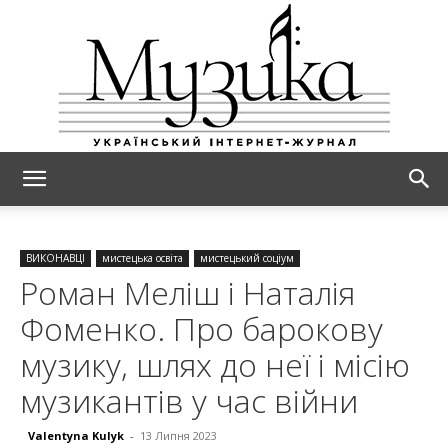
МУЗИКА
ВИКОНАВЦІ
мистецька освіта
мистецький соціум
Роман Меліш і Наталія
Фоменко. Про барокову
музику, шлях до неї і місію
музикантів у час війни
Valentyna Kulyk
-
13 Липня 2023