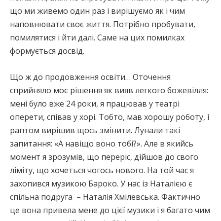
що ми живемо один раз і вирішуємо як і чим
наповнювати своє життя. Потрібно пробувати,
помилятися і йти далі. Саме на цих помилках
формується досвід.
Що ж до продовження освіти… Оточення
сприйняло моє рішення як вияв легкого божевілля:
мені було вже 24 роки, я працював у театрі
оперети, співав у хорі. Тобто, мав хорошу роботу, і
раптом вирішив щось змінити. Лунали такі
запитання: «А навіщо воно тобі?». Але в якийсь
момент я зрозумів, що переріс, дійшов до свого
ліміту, що хочеться чогось нового. На той час я
захопився музикою Бароко. У нас із Наталією є
спільна подруга – Наталія Хмілевська. Фактично
це вона привела мене до цієї музики і я багато чим