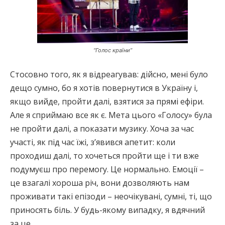
“Голос країни”
Стосовно того, як я відреагував: дійсно, мені було
дещо сумно, бо я хотів повернутися в Україну і,
якщо вийде, пройти далі, взятися за прямі ефіри.
Але я сприймаю все як є. Мета цього «Голосу» була
не пройти далі, а показати музику. Хоча за час
участі, як під час їжі, з’явився апетит: коли
проходиш далі, то хочеться пройти ще і ти вже
подумуєш про перемогу. Це нормально. Емоції –
це взагалі хороша річ, вони дозволяють нам
проживати такі епізоди – неочікувані, сумні, ті, що
приносять біль. У будь-якому випадку, я вдячний
за це.