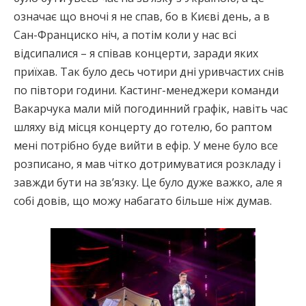
означає що вночі я не спав, бо в Києві день, а в
Сан-Франциско ніч, а потім коли у нас всі
відсипалися – я співав концерти, заради яких
приїхав. Так було десь чотири дні уривчастих снів
по півтори години. Кастинг-менеджери команди
Вакарчука мали мій погодинний графік, навіть час
шляху від місця концерту до готелю, бо раптом
мені потрібно буде вийти в ефір. У мене було все
розписано, я мав чітко дотримуватися розкладу і
завжди бути на зв’язку. Це було дуже важко, але я
собі довів, що можу набагато більше ніж думав.