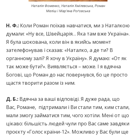
Наталія Фоменко, Наталія Хмілевська, Роман
Меліш і Мар’яна Роґовська
Н. Ф.:
Коли Роман поїхав навчатися, ми з Наталкою
думали: «Ну все, Швейцарія… Яка там вже Україна».
Я була шокована, коли він в якийсь момент
зателефонував і сказав: «Наталко, а де ти? В
органному залі? Я хочу в Україну». Я думаю: «От як
так може бути?». Виявляється – може. І я вдячна
Богові, що Роман до нас повернувся, бо це просто
щастя творити разом із ним.
Д. Б.:
Вдячна за ваші відповіді. Я дуже рада, що
Вас, Романе, підтримали і Ви стали тим, ким стали,
мали змогу займатися тим, чого хотіли. Мені от що
цікаво: більшість людей чули про Вас саме завдяки
проєкту «Голос країни-12». Можливо у Вас були ще