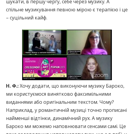
шукати, в першу чергу, себе через музику. А
спільне музикування певною мірою є терапією і це
– суцільний кайф.
Н. Ф.:
Хочу додати, що виконуючи музику Бароко,
ми користуємося винятково факсимільними
виданнями або оригінальним текстом. Чому?
Наприклад, у романтичній музиці точно прописані
найменші відтінки, динамічний рух. А музику
Бароко ми можемо наповнювати сенсами самі. Це