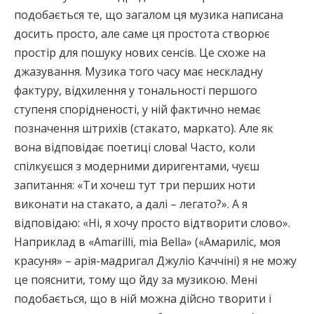
подобається те, що загалом ця музика написана
досить просто, але саме ця простота створює
простір для пошуку нових сенсів. Це схоже на
джазування. Музика того часу має нескладну
фактуру, відхилення у тональності першого
ступеня спорідненості, у ній фактично немає
позначення штрихів (стакато, маркато). Але як
вона відповідає поетиці слова! Часто, коли
спілкуєшся з модерними диригентами, чуєш
запитання: «Ти хочеш тут три перших ноти
виконати на стакато, а далі – легато?». А я
відповідаю: «Ні, я хочу просто відтворити слово».
Наприклад в «Amarilli, mia Bella» («Амариліс, моя
красуня» – арія-мадригал Джуліо Каччіні) я не можу
це пояснити, тому що йду за музикою. Мені
подобається, що в ній можна дійсно творити і