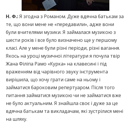
Н. Ф.:
Я згодна з Романом. Дуже вдячна батькам за
те, що вони мене не «передавили», адже вони
були вчителями музики. Я займалася музикою з
шести років і все було визначено ще у першому
класі. Але у мене були різні періоди, різні вагання.
Якось на уроці музичної літератури я почула твір
Жана Філіпа Рамо «Курка» на клавесині і під
враженням від чарівного звуку інструмента
вирішила, що хочу грати саме на ньому і
займатися бароковим репертуаром. Після того
питання займатися музикою чи не займатися вже
не було актуальним. Я знайшла своє і дуже за це
вдячна батькам та викладачам, які зустрілися мені
на шляху.