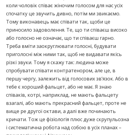
коли чоловік співає жіночим голосом для нас усіх
спочатку це звучить дивно, потім ми звикаємо.
Тому виконавець має співати так, щоби це
приносило задоволення. Те, що ти співаєш високо
або голосно не означає, що ти співаєш гарно.
Треба вміти заокруглювати голосні, будувати
приголосні між ними так, щоб не видавати якісь
різкі звуки. Тому я скажу так: людина може
спробувати співати контратенором, але це, в
першу чергу, залежить від голосових зв’язок. Або в
тебе є хороший фальцет, або не має. Я знаю
співаків, котрі, наприклад, не мають фальцету
взагалі, або мають прекрасний фальцет, проте не
вище ре другої октави, а далі вже починають
кричати. Тож це фізіологія плюс дуже скрупульозна
і систематична робота над собою в усіх планах –