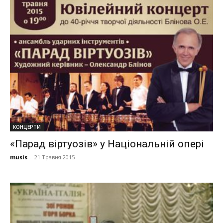
КОНЦЕРТИ
«Парад віртуозів» у Національній опері
musis
-
21 Травня 2015