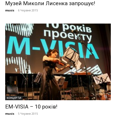
Музей Миколи Лисенка запрошує!
musis
-
6 Червня 2015
КОНЦЕРТИ
EM-VISIA – 10 років!
musis
-
5 Червня 2015