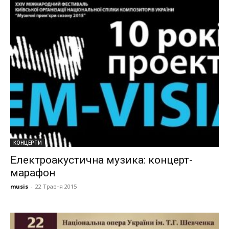
КОНЦЕРТИ
Електроакустична музика: концерт-
марафон
musis
-
22 Травня 2015