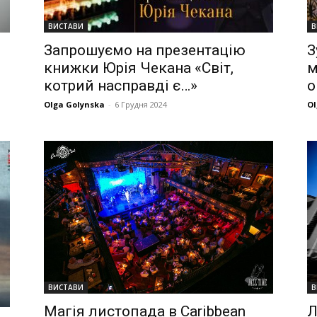
ВИСТАВИ
В
Запрошуємо на презентацію
З
книжки Юрія Чекана «Світ,
м
котрий насправді є…»
о
Olga Golynska
-
6 Грудня 2024
Ol
ВИСТАВИ
В
Магія листопада в Caribbean
Л