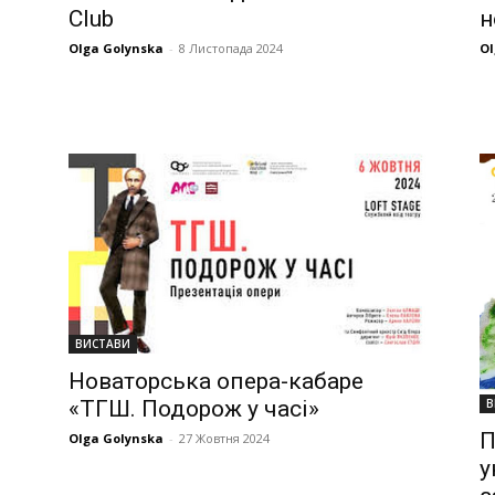
Club
н
Olga Golynska
-
8 Листопада 2024
Ol
ВИСТАВИ
Новаторська опера-кабаре
В
«ТГШ. Подорож у часі»
П
Olga Golynska
-
27 Жовтня 2024
у