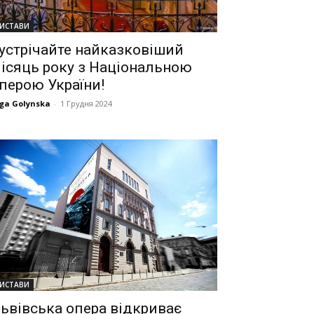
ИСТАВИ
устрічайте найказковіший
ісяць року з Національною
перою України!
ga Golynska
-
1 Грудня 2024
ИСТАВИ
ьвівська опера відкриває