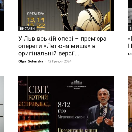
ВИСТАВИ
В
У Львівській опері – прем’єра
«
оперети «Летюча миша» в
Н
оригінальній версії...
Ol
Olga Golynska
-
12 Грудня 2024