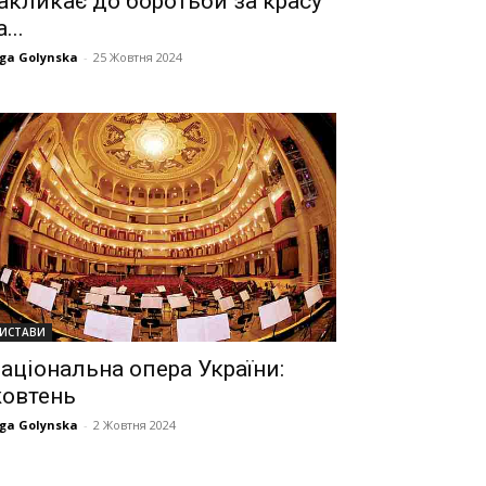
акликає до боротьби за красу
а...
ga Golynska
-
25 Жовтня 2024
ИСТАВИ
аціональна опера України:
овтень
ga Golynska
-
2 Жовтня 2024