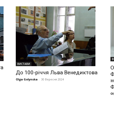
В
ВИСТАВИ
та
О
До 100-річчя Льва Венедиктова
Ф
Olga Golynska
-
30 Вересня 2024
н
Ф
Ol