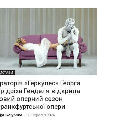
ИСТАВИ
раторія «Геркулес» Ґеорга
рідріха Генделя відкрила
овий оперний сезон
ранкфуртської опери
ga Golynska
-
30 Вересня 2024