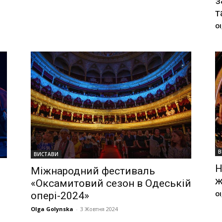
з
т
Ol
В
ВИСТАВИ
Н
Міжнародний фестиваль
ж
«Оксамитовий сезон в Одеській
опері-2024»
Ol
Olga Golynska
-
3 Жовтня 2024