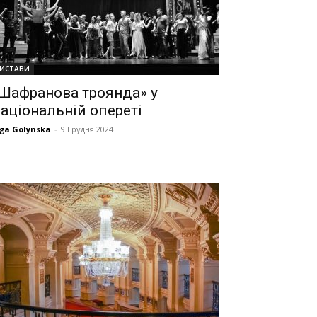
ИСТАВИ
Шафранова троянда» у
аціональній опереті
ga Golynska
-
9 Грудня 2024