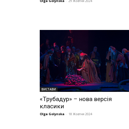
Olga Golynska
-
29 Жовтня 2024
ВИСТАВИ
«Трубадур» – нова версія
класики
Olga Golynska
-
18 Жовтня 2024