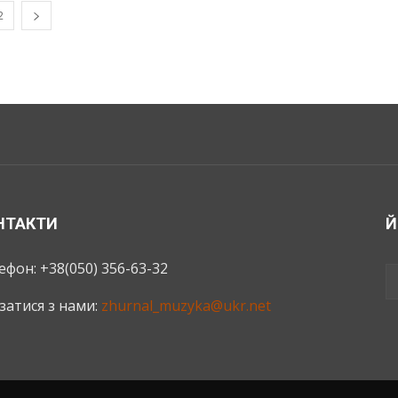
2
НТАКТИ
Й
ефон: +38(050) 356-63-32
язатися з нами:
zhurnal_muzyka@ukr.net