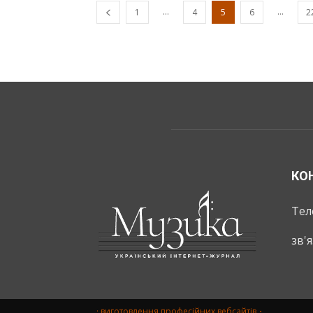
...
...
1
4
5
6
2
КО
Тел
зв'
· виготовлення професійних вебсайтів・