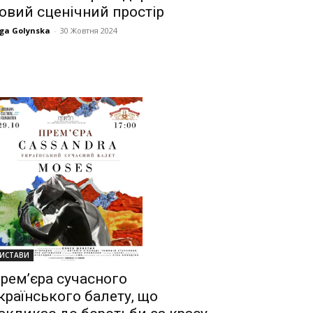
овий сценічний простір
ga Golynska
-
30 Жовтня 2024
ИСТАВИ
рем’єра сучасного
країнського балету, що