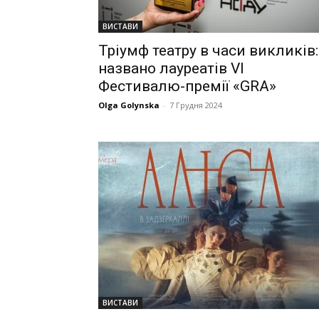
ВИСТАВИ
Тріумф театру в часи викликів:
названо лауреатів VI
Фестивалю-премії «GRA»
Olga Golynska
-
7 Грудня 2024
ВИСТАВИ